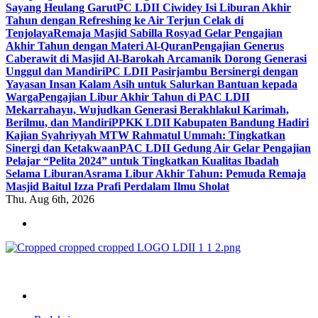
Sayang Heulang Garut
PC LDII Ciwidey Isi Liburan Akhir
Tahun dengan Refreshing ke Air Terjun Celak di
Tenjolaya
Remaja Masjid Sabilla Rosyad Gelar Pengajian
Akhir Tahun dengan Materi Al-Quran
Pengajian Generus
Caberawit di Masjid Al-Barokah Arcamanik Dorong Generasi
Unggul dan Mandiri
PC LDII Pasirjambu Bersinergi dengan
Yayasan Insan Kalam Asih untuk Salurkan Bantuan kepada
Warga
Pengajian Libur Akhir Tahun di PAC LDII
Mekarrahayu, Wujudkan Generasi Berakhlakul Karimah,
Berilmu, dan Mandiri
PPKK LDII Kabupaten Bandung Hadiri
Kajian Syahriyyah MTW Rahmatul Ummah: Tingkatkan
Sinergi dan Ketakwaan
PAC LDII Gedung Air Gelar Pengajian
Pelajar “Pelita 2024” untuk Tingkatkan Kualitas Ibadah
Selama Liburan
Asrama Libur Akhir Tahun: Pemuda Remaja
Masjid Baitul Izza Prafi Perdalam Ilmu Sholat
Thu. Aug 6th, 2026
ldiikabbandung.or.id