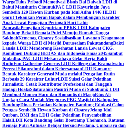
Warga
Tulus Pribadi Memotivasi Bisnis Dai Daiyah LDII di
Baitul Manshurin Cinunuk
PAC LDII Kayuringin Jaya
Sembelih 129 Hewan Kurban pada Idul Adha 1446 H
LDII
Garut Tekankan Peran Bapak dalam Membangun Karakter
Anak Lewat Pengajian Peringati Hari Lahir
Pancasila
Pengajian Keputrian: PPKK LDII Kabupaten
Bandung Bekali Remaja Putri Menuju Rumah Tangga
Sakinah
Kemenag Ciparay Sosialisasikan Layanan Keagamaan
kepada Warga LDII di Masjid Darussalam Pakutandang
Bakti
Lansia LDII: Mendorong Kesehatan Lansia Lewat CKG,
Komitmen Dukung BEDAS dan Indonesia Emas 2045
Sambut
Iduladha, PAC LDII Mekarrahayu Gelar Kerja Bakti
Rutin
Fun Gathering Generus LDII Ketileng dan Kramatwatu:
Pererat Silaturahmi dalam Kebersamaan
LDII Kamanre
Bentuk Karakter Generasi Muda melalui Pengajian Rutin
Berbasis 29 Karakter Luhur
LDII Sulsel Gelar Pelatihan
Jurnalistik, Cetak Kontributor Profesional dan Tangguh
Hadapi Hoaks
Silaturahim Pasutri Muda di Sukabumi: LDII
Membuat Momen Haru dan Romantis di Masjid
Gus Ali
Ungkap Cara Mudah Mengurus PBG Masjid di Kabupaten
Bandung
Dinas Pertanian Kabupaten Bandung Edukasi Calon
Petugas Sembelih Hewan Kurban di Ciparay
Jelang Idul
Qurban, DMI dan LDII Gelar Pelatihan Penyembelihan
Halal
LDII Kota Bandung Gelar Bootcamp Thoharoh, Ratusan
Remaja Putri Antusias Belajar Bersuci
Perdana, Umbaraya dan