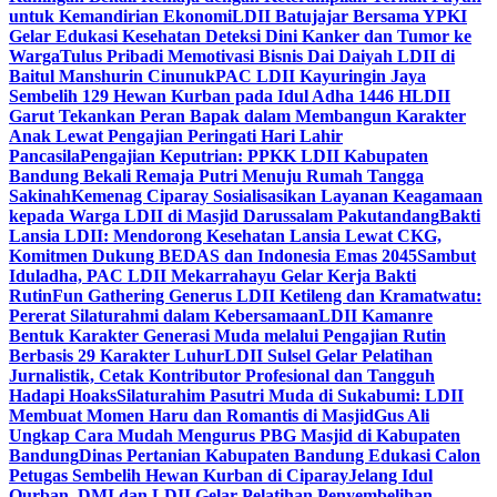
untuk Kemandirian Ekonomi
LDII Batujajar Bersama YPKI
Gelar Edukasi Kesehatan Deteksi Dini Kanker dan Tumor ke
Warga
Tulus Pribadi Memotivasi Bisnis Dai Daiyah LDII di
Baitul Manshurin Cinunuk
PAC LDII Kayuringin Jaya
Sembelih 129 Hewan Kurban pada Idul Adha 1446 H
LDII
Garut Tekankan Peran Bapak dalam Membangun Karakter
Anak Lewat Pengajian Peringati Hari Lahir
Pancasila
Pengajian Keputrian: PPKK LDII Kabupaten
Bandung Bekali Remaja Putri Menuju Rumah Tangga
Sakinah
Kemenag Ciparay Sosialisasikan Layanan Keagamaan
kepada Warga LDII di Masjid Darussalam Pakutandang
Bakti
Lansia LDII: Mendorong Kesehatan Lansia Lewat CKG,
Komitmen Dukung BEDAS dan Indonesia Emas 2045
Sambut
Iduladha, PAC LDII Mekarrahayu Gelar Kerja Bakti
Rutin
Fun Gathering Generus LDII Ketileng dan Kramatwatu:
Pererat Silaturahmi dalam Kebersamaan
LDII Kamanre
Bentuk Karakter Generasi Muda melalui Pengajian Rutin
Berbasis 29 Karakter Luhur
LDII Sulsel Gelar Pelatihan
Jurnalistik, Cetak Kontributor Profesional dan Tangguh
Hadapi Hoaks
Silaturahim Pasutri Muda di Sukabumi: LDII
Membuat Momen Haru dan Romantis di Masjid
Gus Ali
Ungkap Cara Mudah Mengurus PBG Masjid di Kabupaten
Bandung
Dinas Pertanian Kabupaten Bandung Edukasi Calon
Petugas Sembelih Hewan Kurban di Ciparay
Jelang Idul
Qurban, DMI dan LDII Gelar Pelatihan Penyembelihan