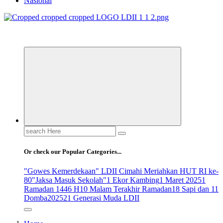
Nasional
ldiikabbandung.or.id
Search
for:
Or check our Popular Categories...
"Gowes Kemerdekaan" LDII Cimahi Meriahkan HUT RI ke-
80
"Jaksa Masuk Sekolah"
1 Ekor Kambing
1 Maret 2025
1
Ramadan 1446 H
10 Malam Terakhir Ramadan
18 Sapi dan 11
Domba
2025
21 Generasi Muda LDII