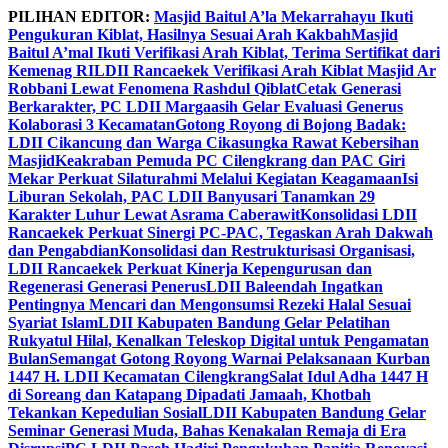
Skip
PILIHAN EDITOR:
Masjid Baitul A’la Mekarrahayu Ikuti
to
Pengukuran Kiblat, Hasilnya Sesuai Arah Kakbah
Masjid
content
Baitul A’mal Ikuti Verifikasi Arah Kiblat, Terima Sertifikat dari
Kemenag RI
LDII Rancaekek Verifikasi Arah Kiblat Masjid Ar
Robbani Lewat Fenomena Rashdul Qiblat
Cetak Generasi
Berkarakter, PC LDII Margaasih Gelar Evaluasi Generus
Kolaborasi 3 Kecamatan
Gotong Royong di Bojong Badak:
LDII Cikancung dan Warga Cikasungka Rawat Kebersihan
Masjid
Keakraban Pemuda PC Cilengkrang dan PAC Giri
Mekar Perkuat Silaturahmi Melalui Kegiatan Keagamaan
Isi
Liburan Sekolah, PAC LDII Banyusari Tanamkan 29
Karakter Luhur Lewat Asrama Caberawit
Konsolidasi LDII
Rancaekek Perkuat Sinergi PC-PAC, Tegaskan Arah Dakwah
dan Pengabdian
Konsolidasi dan Restrukturisasi Organisasi,
LDII Rancaekek Perkuat Kinerja Kepengurusan dan
Regenerasi Generasi Penerus
LDII Baleendah Ingatkan
Pentingnya Mencari dan Mengonsumsi Rezeki Halal Sesuai
Syariat Islam
LDII Kabupaten Bandung Gelar Pelatihan
Rukyatul Hilal, Kenalkan Teleskop Digital untuk Pengamatan
Bulan
Semangat Gotong Royong Warnai Pelaksanaan Kurban
1447 H. LDII Kecamatan Cilengkrang
Salat Idul Adha 1447 H
di Soreang dan Katapang Dipadati Jamaah, Khotbah
Tekankan Kepedulian Sosial
LDII Kabupaten Bandung Gelar
Seminar Generasi Muda, Bahas Kenakalan Remaja di Era