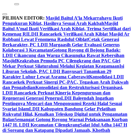
PILIHAN EDITOR:
Masjid Baitul A’la Mekarrahayu Ikuti
Pengukuran Kiblat, Hasilnya Sesuai Arah Kakbah
Masjid
Baitul A’mal Ikuti Verifikasi Arah Kiblat, Terima Sertifikat dari
Kemenag RI
LDII Rancaekek Verifikasi Arah Kiblat Masjid Ar
Robbani Lewat Fenomena Rashdul Qiblat
Cetak Generasi
Berkarakter, PC LDII Margaasih Gelar Evaluasi Generus
Kolaborasi 3 Kecamatan
Gotong Royong di Bojong Badak:
LDII Cikancung dan Warga Cikasungka Rawat Kebersihan
Masjid
Keakraban Pemuda PC Cilengkrang dan PAC Giri
Mekar Perkuat Silaturahmi Melalui Kegiatan Keagamaan
Isi
Liburan Sekolah, PAC LDII Banyusari Tanamkan 29
Karakter Luhur Lewat Asrama Caberawit
Konsolidasi LDII
Rancaekek Perkuat Sinergi PC-PAC, Tegaskan Arah Dakwah
dan Pengabdian
Konsolidasi dan Restrukturisasi Organisasi,
LDII Rancaekek Perkuat Kinerja Kepengurusan dan
Regenerasi Generasi Penerus
LDII Baleendah Ingatkan
Pentingnya Mencari dan Mengonsumsi Rezeki Halal Sesuai
Syariat Islam
LDII Kabupaten Bandung Gelar Pelatihan
Rukyatul Hilal, Kenalkan Teleskop Digital untuk Pengamatan
Bulan
Semangat Gotong Royong Warnai Pelaksanaan Kurban
1447 H. LDII Kecamatan Cilengkrang
Salat Idul Adha 1447 H
di Soreang dan Katapang Dipadati Jamaah, Khotbah