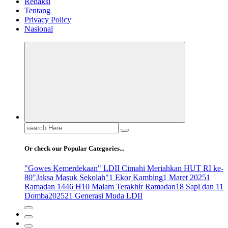
Redaksi
Tentang
Privacy Policy
Nasional
Search
for:
Or check our Popular Categories...
"Gowes Kemerdekaan" LDII Cimahi Meriahkan HUT RI ke-
80
"Jaksa Masuk Sekolah"
1 Ekor Kambing
1 Maret 2025
1
Ramadan 1446 H
10 Malam Terakhir Ramadan
18 Sapi dan 11
Domba
2025
21 Generasi Muda LDII