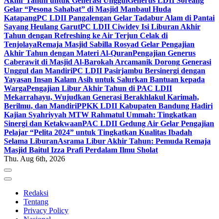
Akhir Tahun untuk Generasi Unggul
Generus LDII Soreang
Gelar “Pesona Sahabat” di Masjid Manbaul Huda
Katapang
PC LDII Pangalengan Gelar Tadabur Alam di Pantai
Sayang Heulang Garut
PC LDII Ciwidey Isi Liburan Akhir
Tahun dengan Refreshing ke Air Terjun Celak di
Tenjolaya
Remaja Masjid Sabilla Rosyad Gelar Pengajian
Akhir Tahun dengan Materi Al-Quran
Pengajian Generus
Caberawit di Masjid Al-Barokah Arcamanik Dorong Generasi
Unggul dan Mandiri
PC LDII Pasirjambu Bersinergi dengan
Yayasan Insan Kalam Asih untuk Salurkan Bantuan kepada
Warga
Pengajian Libur Akhir Tahun di PAC LDII
Mekarrahayu, Wujudkan Generasi Berakhlakul Karimah,
Berilmu, dan Mandiri
PPKK LDII Kabupaten Bandung Hadiri
Kajian Syahriyyah MTW Rahmatul Ummah: Tingkatkan
Sinergi dan Ketakwaan
PAC LDII Gedung Air Gelar Pengajian
Pelajar “Pelita 2024” untuk Tingkatkan Kualitas Ibadah
Selama Liburan
Asrama Libur Akhir Tahun: Pemuda Remaja
Masjid Baitul Izza Prafi Perdalam Ilmu Sholat
Thu. Aug 6th, 2026
Redaksi
Tentang
Privacy Policy