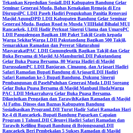
Tekankan Kepedulian Sosial
LDII Kabupaten Bandung Gelar
Seminar Generasi Muda, Bahas Kenakalan Remaja di Era
Disrupsi
PC LDII Paseh Hadiri Pengukuhan Panitia Renovasi
Masjid Agung
DPD LDII Kabupaten Bandung Gelar Seminar
Generasi Muda, Bagian Road to Musda VIII
Halal Bihalal MUI
Rancaekek, LDII Hadir Perkuat Sinergi Ulama dan Umaro
PC
LDII Pangalengan Bagikan 180 Paket Takjil Gratis kepada
Warga Sekitar
Warga LDII Pakutandang Bagikan 500 Takjil,
Semarakkan Ramadan dan Pererat Silaturahmi
Masyarakat
PAC LDII Gunungleutik Bagikan Takjil dan Gelar
Buka Bersama di Masjid Al-Manshurin
LDII Pakutandang
Gelar Buka Puasa Bersama, 80 Warga Hadiri di Masjid
Darussalam
PC LDII Banjaran, Cimaung, dan Arjasari Hadiri
Safari Ramadan Bupati Bandung di Arjasari
LDII Hadiri
Safari Ramadan ke-5 Bupati Bandung, Dukung Sinergi
Pembangunan di Paseh
Puluhan Generasi Muda LDII Soreang
Gelar Buka Puasa Bersama di Masjid Manbaul Huda
Warga
PAC LDII Mekarrahayu Gelar Buka Puasa Bersama,
Dilanjutkan Pengajian dan Tarawih
Kajian Ramadan di Masjid
Al Fathu, Dinsos dan Baznas Kabupaten Bandung
Sosialisasikan Program
LDII Turut Hadir Safari Ramadan Hari
Ke-4 di Rancaekek, Bupati Bandung Paparkan Capaian
Program 1 Tahun
LDII Cileunyi Hadiri Safari Ramadan dan
Tarawih Keliling Bupati Bandung di Bojongsoang
LDII
Rancaekek Beri Pembekalan 5 Sukses Ramadan di Masjid