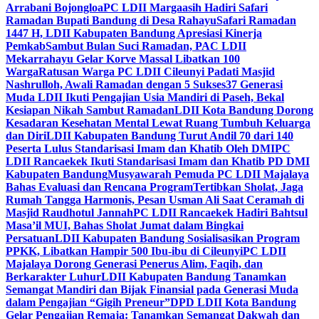
Arrabani Bojongloa
PC LDII Margaasih Hadiri Safari
Ramadan Bupati Bandung di Desa Rahayu
Safari Ramadan
1447 H, LDII Kabupaten Bandung Apresiasi Kinerja
Pemkab
Sambut Bulan Suci Ramadan, PAC LDII
Mekarrahayu Gelar Korve Massal Libatkan 100
Warga
Ratusan Warga PC LDII Cileunyi Padati Masjid
Nashrulloh, Awali Ramadan dengan 5 Sukses
37 Generasi
Muda LDII Ikuti Pengajian Usia Mandiri di Paseh, Bekal
Kesiapan Nikah Sambut Ramadan
LDII Kota Bandung Dorong
Kesadaran Kesehatan Mental Lewat Ruang Tumbuh Keluarga
dan Diri
LDII Kabupaten Bandung Turut Andil 70 dari 140
Peserta Lulus Standarisasi Imam dan Khatib Oleh DMI
PC
LDII Rancaekek Ikuti Standarisasi Imam dan Khatib PD DMI
Kabupaten Bandung
Musyawarah Pemuda PC LDII Majalaya
Bahas Evaluasi dan Rencana Program
Tertibkan Sholat, Jaga
Rumah Tangga Harmonis, Pesan Usman Ali Saat Ceramah di
Masjid Raudhotul Jannah
PC LDII Rancaekek Hadiri Bahtsul
Masa’il MUI, Bahas Sholat Jumat dalam Bingkai
Persatuan
LDII Kabupaten Bandung Sosialisasikan Program
PPKK, Libatkan Hampir 500 Ibu-ibu di Cileunyi
PC LDII
Majalaya Dorong Generasi Penerus Alim, Faqih, dan
Berkarakter Luhur
LDII Kabupaten Bandung Tanamkan
Semangat Mandiri dan Bijak Finansial pada Generasi Muda
dalam Pengajian “Gigih Preneur”
DPD LDII Kota Bandung
Gelar Pengajian Remaja: Tanamkan Semangat Dakwah dan