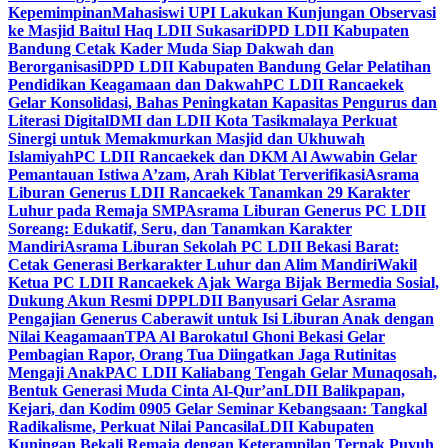
Kepemimpinan
Mahasiswi UPI Lakukan Kunjungan Observasi
ke Masjid Baitul Haq LDII Sukasari
DPD LDII Kabupaten
Bandung Cetak Kader Muda Siap Dakwah dan
Berorganisasi
DPD LDII Kabupaten Bandung Gelar Pelatihan
Pendidikan Keagamaan dan Dakwah
PC LDII Rancaekek
Gelar Konsolidasi, Bahas Peningkatan Kapasitas Pengurus dan
Literasi Digital
DMI dan LDII Kota Tasikmalaya Perkuat
Sinergi untuk Memakmurkan Masjid dan Ukhuwah
Islamiyah
PC LDII Rancaekek dan DKM Al Awwabin Gelar
Pemantauan Istiwa A’zam, Arah Kiblat Terverifikasi
Asrama
Liburan Generus LDII Rancaekek Tanamkan 29 Karakter
Luhur pada Remaja SMP
Asrama Liburan Generus PC LDII
Soreang: Edukatif, Seru, dan Tanamkan Karakter
Mandiri
Asrama Liburan Sekolah PC LDII Bekasi Barat:
Cetak Generasi Berkarakter Luhur dan Alim Mandiri
Wakil
Ketua PC LDII Rancaekek Ajak Warga Bijak Bermedia Sosial,
Dukung Akun Resmi DPP
LDII Banyusari Gelar Asrama
Pengajian Generus Caberawit untuk Isi Liburan Anak dengan
Nilai Keagamaan
TPA Al Barokatul Ghoni Bekasi Gelar
Pembagian Rapor, Orang Tua Diingatkan Jaga Rutinitas
Mengaji Anak
PAC LDII Kaliabang Tengah Gelar Munaqosah,
Bentuk Generasi Muda Cinta Al-Qur’an
LDII Balikpapan,
Kejari, dan Kodim 0905 Gelar Seminar Kebangsaan: Tangkal
Radikalisme, Perkuat Nilai Pancasila
LDII Kabupaten
Kuningan Bekali Remaja dengan Keterampilan Ternak Puyuh