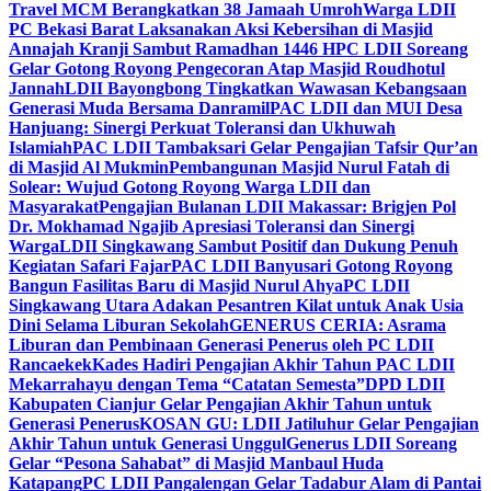
Travel MCM Berangkatkan 38 Jamaah Umroh
Warga LDII
PC Bekasi Barat Laksanakan Aksi Kebersihan di Masjid
Annajah Kranji Sambut Ramadhan 1446 H
PC LDII Soreang
Gelar Gotong Royong Pengecoran Atap Masjid Roudhotul
Jannah
LDII Bayongbong Tingkatkan Wawasan Kebangsaan
Generasi Muda Bersama Danramil
PAC LDII dan MUI Desa
Hanjuang: Sinergi Perkuat Toleransi dan Ukhuwah
Islamiah
PAC LDII Tambaksari Gelar Pengajian Tafsir Qur’an
di Masjid Al Mukmin
Pembangunan Masjid Nurul Fatah di
Solear: Wujud Gotong Royong Warga LDII dan
Masyarakat
Pengajian Bulanan LDII Makassar: Brigjen Pol
Dr. Mokhamad Ngajib Apresiasi Toleransi dan Sinergi
Warga
LDII Singkawang Sambut Positif dan Dukung Penuh
Kegiatan Safari Fajar
PAC LDII Banyusari Gotong Royong
Bangun Fasilitas Baru di Masjid Nurul Ahya
PC LDII
Singkawang Utara Adakan Pesantren Kilat untuk Anak Usia
Dini Selama Liburan Sekolah
GENERUS CERIA: Asrama
Liburan dan Pembinaan Generasi Penerus oleh PC LDII
Rancaekek
Kades Hadiri Pengajian Akhir Tahun PAC LDII
Mekarrahayu dengan Tema “Catatan Semesta”
DPD LDII
Kabupaten Cianjur Gelar Pengajian Akhir Tahun untuk
Generasi Penerus
KOSAN GU: LDII Jatiluhur Gelar Pengajian
Akhir Tahun untuk Generasi Unggul
Generus LDII Soreang
Gelar “Pesona Sahabat” di Masjid Manbaul Huda
Katapang
PC LDII Pangalengan Gelar Tadabur Alam di Pantai