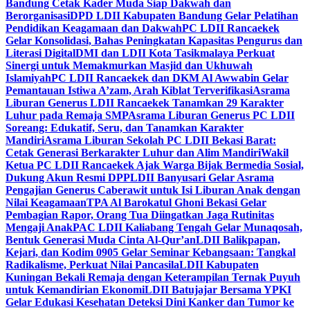
Bandung Cetak Kader Muda Siap Dakwah dan
Berorganisasi
DPD LDII Kabupaten Bandung Gelar Pelatihan
Pendidikan Keagamaan dan Dakwah
PC LDII Rancaekek
Gelar Konsolidasi, Bahas Peningkatan Kapasitas Pengurus dan
Literasi Digital
DMI dan LDII Kota Tasikmalaya Perkuat
Sinergi untuk Memakmurkan Masjid dan Ukhuwah
Islamiyah
PC LDII Rancaekek dan DKM Al Awwabin Gelar
Pemantauan Istiwa A’zam, Arah Kiblat Terverifikasi
Asrama
Liburan Generus LDII Rancaekek Tanamkan 29 Karakter
Luhur pada Remaja SMP
Asrama Liburan Generus PC LDII
Soreang: Edukatif, Seru, dan Tanamkan Karakter
Mandiri
Asrama Liburan Sekolah PC LDII Bekasi Barat:
Cetak Generasi Berkarakter Luhur dan Alim Mandiri
Wakil
Ketua PC LDII Rancaekek Ajak Warga Bijak Bermedia Sosial,
Dukung Akun Resmi DPP
LDII Banyusari Gelar Asrama
Pengajian Generus Caberawit untuk Isi Liburan Anak dengan
Nilai Keagamaan
TPA Al Barokatul Ghoni Bekasi Gelar
Pembagian Rapor, Orang Tua Diingatkan Jaga Rutinitas
Mengaji Anak
PAC LDII Kaliabang Tengah Gelar Munaqosah,
Bentuk Generasi Muda Cinta Al-Qur’an
LDII Balikpapan,
Kejari, dan Kodim 0905 Gelar Seminar Kebangsaan: Tangkal
Radikalisme, Perkuat Nilai Pancasila
LDII Kabupaten
Kuningan Bekali Remaja dengan Keterampilan Ternak Puyuh
untuk Kemandirian Ekonomi
LDII Batujajar Bersama YPKI
Gelar Edukasi Kesehatan Deteksi Dini Kanker dan Tumor ke