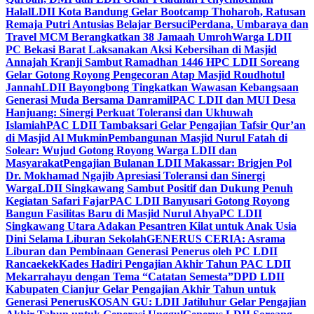
Halal
LDII Kota Bandung Gelar Bootcamp Thoharoh, Ratusan
Remaja Putri Antusias Belajar Bersuci
Perdana, Umbaraya dan
Travel MCM Berangkatkan 38 Jamaah Umroh
Warga LDII
PC Bekasi Barat Laksanakan Aksi Kebersihan di Masjid
Annajah Kranji Sambut Ramadhan 1446 H
PC LDII Soreang
Gelar Gotong Royong Pengecoran Atap Masjid Roudhotul
Jannah
LDII Bayongbong Tingkatkan Wawasan Kebangsaan
Generasi Muda Bersama Danramil
PAC LDII dan MUI Desa
Hanjuang: Sinergi Perkuat Toleransi dan Ukhuwah
Islamiah
PAC LDII Tambaksari Gelar Pengajian Tafsir Qur’an
di Masjid Al Mukmin
Pembangunan Masjid Nurul Fatah di
Solear: Wujud Gotong Royong Warga LDII dan
Masyarakat
Pengajian Bulanan LDII Makassar: Brigjen Pol
Dr. Mokhamad Ngajib Apresiasi Toleransi dan Sinergi
Warga
LDII Singkawang Sambut Positif dan Dukung Penuh
Kegiatan Safari Fajar
PAC LDII Banyusari Gotong Royong
Bangun Fasilitas Baru di Masjid Nurul Ahya
PC LDII
Singkawang Utara Adakan Pesantren Kilat untuk Anak Usia
Dini Selama Liburan Sekolah
GENERUS CERIA: Asrama
Liburan dan Pembinaan Generasi Penerus oleh PC LDII
Rancaekek
Kades Hadiri Pengajian Akhir Tahun PAC LDII
Mekarrahayu dengan Tema “Catatan Semesta”
DPD LDII
Kabupaten Cianjur Gelar Pengajian Akhir Tahun untuk
Generasi Penerus
KOSAN GU: LDII Jatiluhur Gelar Pengajian