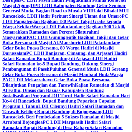
Disrupsi
PC LDII Paseh Hadiri Pengukuhan Panitia Renovasi
Masjid Agung
DPD LDII Kabupaten Bandung Gelar Seminar
Generasi Muda, Bagian Road to Musda VIII
Halal Bihalal MUI
Rancaekek, LDII Hadir Perkuat Sinergi Ulama dan Umaro
PC
LDII Pangalengan Bagikan 180 Paket Takjil Gratis kepada
Warga Sekitar
Warga LDII Pakutandang Bagikan 500 Takjil,
Semarakkan Ramadan dan Pererat Silaturahmi
Masyarakat
PAC LDII Gunungleutik Bagikan Takjil dan Gelar
Buka Bersama di Masjid Al-Manshurin
LDII Pakutandang
Gelar Buka Puasa Bersama, 80 Warga Hadiri di Masjid
Darussalam
PC LDII Banjaran, Cimaung, dan Arjasari Hadiri
Safari Ramadan Bupati Bandung di Arjasari
LDII Hadiri
Safari Ramadan ke-5 Bupati Bandung, Dukung Sinergi
Pembangunan di Paseh
Puluhan Generasi Muda LDII Soreang
Gelar Buka Puasa Bersama di Masjid Manbaul Huda
Warga
PAC LDII Mekarrahayu Gelar Buka Puasa Bersama,
Dilanjutkan Pengajian dan Tarawih
Kajian Ramadan di Masjid
Al Fathu, Dinsos dan Baznas Kabupaten Bandung
Sosialisasikan Program
LDII Turut Hadir Safari Ramadan Hari
Ke-4 di Rancaekek, Bupati Bandung Paparkan Capaian
Program 1 Tahun
LDII Cileunyi Hadiri Safari Ramadan dan
Tarawih Keliling Bupati Bandung di Bojongsoang
LDII
Rancaekek Beri Pembekalan 5 Sukses Ramadan di Masjid
Arrabani Bojongloa
PC LDII Margaasih Hadiri Safari
Ramadan Bupati Bandung di Desa Rahayu
Safari Ramadan