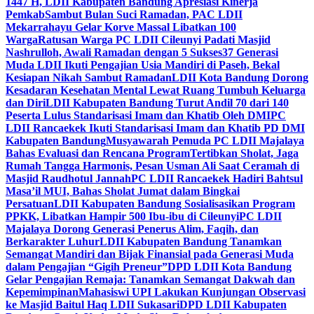
1447 H, LDII Kabupaten Bandung Apresiasi Kinerja
Pemkab
Sambut Bulan Suci Ramadan, PAC LDII
Mekarrahayu Gelar Korve Massal Libatkan 100
Warga
Ratusan Warga PC LDII Cileunyi Padati Masjid
Nashrulloh, Awali Ramadan dengan 5 Sukses
37 Generasi
Muda LDII Ikuti Pengajian Usia Mandiri di Paseh, Bekal
Kesiapan Nikah Sambut Ramadan
LDII Kota Bandung Dorong
Kesadaran Kesehatan Mental Lewat Ruang Tumbuh Keluarga
dan Diri
LDII Kabupaten Bandung Turut Andil 70 dari 140
Peserta Lulus Standarisasi Imam dan Khatib Oleh DMI
PC
LDII Rancaekek Ikuti Standarisasi Imam dan Khatib PD DMI
Kabupaten Bandung
Musyawarah Pemuda PC LDII Majalaya
Bahas Evaluasi dan Rencana Program
Tertibkan Sholat, Jaga
Rumah Tangga Harmonis, Pesan Usman Ali Saat Ceramah di
Masjid Raudhotul Jannah
PC LDII Rancaekek Hadiri Bahtsul
Masa’il MUI, Bahas Sholat Jumat dalam Bingkai
Persatuan
LDII Kabupaten Bandung Sosialisasikan Program
PPKK, Libatkan Hampir 500 Ibu-ibu di Cileunyi
PC LDII
Majalaya Dorong Generasi Penerus Alim, Faqih, dan
Berkarakter Luhur
LDII Kabupaten Bandung Tanamkan
Semangat Mandiri dan Bijak Finansial pada Generasi Muda
dalam Pengajian “Gigih Preneur”
DPD LDII Kota Bandung
Gelar Pengajian Remaja: Tanamkan Semangat Dakwah dan
Kepemimpinan
Mahasiswi UPI Lakukan Kunjungan Observasi
ke Masjid Baitul Haq LDII Sukasari
DPD LDII Kabupaten