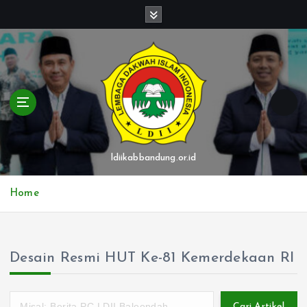
S
k
i
p
t
o
c
o
n
t
ldiikabbandung.or.id
e
n
Home
t
Desain Resmi HUT Ke-81 Kemerdekaan RI
Cari Artikel