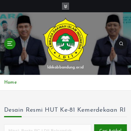
S
k
i
p
t
o
c
o
n
t
ldiikabbandung.or.id
e
n
Home
t
Desain Resmi HUT Ke-81 Kemerdekaan RI
Cari Artikel