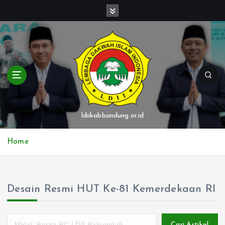
S
k
i
p
t
o
c
o
n
t
ldiikabbandung.or.id
e
n
Home
t
Desain Resmi HUT Ke-81 Kemerdekaan RI
Cari Artikel