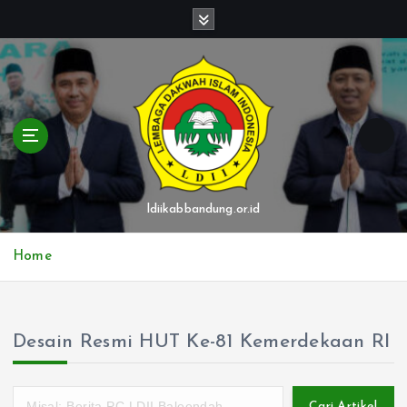
S
k
i
p
t
o
c
o
n
t
ldiikabbandung.or.id
e
n
Home
t
Desain Resmi HUT Ke-81 Kemerdekaan RI
Cari Artikel