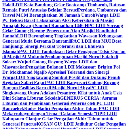
Halal
LDII Kota Bandung Gelar Bootcamp Thoharoh, Ratusan
Remaja Putri Antusias Belajar Bersuci
Perdana, Umbaraya dan
Travel MCM Berangkatkan 38 Jamaah Umroh
Warga LDII
PC Bekasi Barat Laksanakan Aksi Kebersihan di Masjid
Annajah Kranji Sambut Ramadhan 1446 H
PC LDII Soreang
Gelar Gotong Royong Pengecoran Atap Masjid Roudhotul
Jannah
LDII Bayongbong Tingkatkan Wawasan Kebangsaan
Generasi Muda Bersama Danramil
PAC LDII dan MUI Desa
Hanjuang: Sinergi Perkuat Toleransi dan Ukhuwah
Islamiah
PAC LDII Tambaksari Gelar Pengajian Tafsir Qur’an
di Masjid Al Mukmin
Pembangunan Masjid Nurul Fatah di
Solear: Wujud Gotong Royong Warga LDII dan
Masyarakat
Pengajian Bulanan LDII Makassar: Brigjen Pol
Dr. Mokhamad Ngajib Apresiasi Toleransi dan Sinergi
Warga
LDII Singkawang Sambut Positif dan Dukung Penuh
Kegiatan Safari Fajar
PAC LDII Banyusari Gotong Royong
Bangun Fasilitas Baru di Masjid Nurul Ahya
PC LDII
Singkawang Utara Adakan Pesantren Kilat untuk Anak Usia
Dini Selama Liburan Sekolah
GENERUS CERIA: Asrama
Liburan dan Pembinaan Generasi Penerus oleh PC LDII
Rancaekek
Kades Hadiri Pengajian Akhir Tahun PAC LDII
Mekarrahayu dengan Tema “Catatan Semesta”
DPD LDII
Kabupaten Cianjur Gelar Pengajian Akhir Tahun untuk
Generasi Penerus
KOSAN GU: LDII Jatiluhur Gelar Pengajian