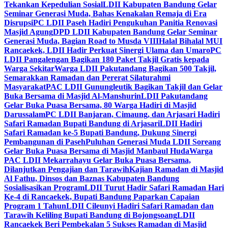
Tekankan Kepedulian Sosial
LDII Kabupaten Bandung Gelar
Seminar Generasi Muda, Bahas Kenakalan Remaja di Era
Disrupsi
PC LDII Paseh Hadiri Pengukuhan Panitia Renovasi
Masjid Agung
DPD LDII Kabupaten Bandung Gelar Seminar
Generasi Muda, Bagian Road to Musda VIII
Halal Bihalal MUI
Rancaekek, LDII Hadir Perkuat Sinergi Ulama dan Umaro
PC
LDII Pangalengan Bagikan 180 Paket Takjil Gratis kepada
Warga Sekitar
Warga LDII Pakutandang Bagikan 500 Takjil,
Semarakkan Ramadan dan Pererat Silaturahmi
Masyarakat
PAC LDII Gunungleutik Bagikan Takjil dan Gelar
Buka Bersama di Masjid Al-Manshurin
LDII Pakutandang
Gelar Buka Puasa Bersama, 80 Warga Hadiri di Masjid
Darussalam
PC LDII Banjaran, Cimaung, dan Arjasari Hadiri
Safari Ramadan Bupati Bandung di Arjasari
LDII Hadiri
Safari Ramadan ke-5 Bupati Bandung, Dukung Sinergi
Pembangunan di Paseh
Puluhan Generasi Muda LDII Soreang
Gelar Buka Puasa Bersama di Masjid Manbaul Huda
Warga
PAC LDII Mekarrahayu Gelar Buka Puasa Bersama,
Dilanjutkan Pengajian dan Tarawih
Kajian Ramadan di Masjid
Al Fathu, Dinsos dan Baznas Kabupaten Bandung
Sosialisasikan Program
LDII Turut Hadir Safari Ramadan Hari
Ke-4 di Rancaekek, Bupati Bandung Paparkan Capaian
Program 1 Tahun
LDII Cileunyi Hadiri Safari Ramadan dan
Tarawih Keliling Bupati Bandung di Bojongsoang
LDII
Rancaekek Beri Pembekalan 5 Sukses Ramadan di Masjid