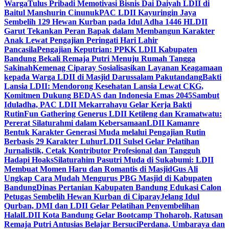
Warga
Tulus Pribadi Memotivasi Bisnis Dai Daiyah LDII di
Baitul Manshurin Cinunuk
PAC LDII Kayuringin Jaya
Sembelih 129 Hewan Kurban pada Idul Adha 1446 H
LDII
Garut Tekankan Peran Bapak dalam Membangun Karakter
Anak Lewat Pengajian Peringati Hari Lahir
Pancasila
Pengajian Keputrian: PPKK LDII Kabupaten
Bandung Bekali Remaja Putri Menuju Rumah Tangga
Sakinah
Kemenag Ciparay Sosialisasikan Layanan Keagamaan
kepada Warga LDII di Masjid Darussalam Pakutandang
Bakti
Lansia LDII: Mendorong Kesehatan Lansia Lewat CKG,
Komitmen Dukung BEDAS dan Indonesia Emas 2045
Sambut
Iduladha, PAC LDII Mekarrahayu Gelar Kerja Bakti
Rutin
Fun Gathering Generus LDII Ketileng dan Kramatwatu:
Pererat Silaturahmi dalam Kebersamaan
LDII Kamanre
Bentuk Karakter Generasi Muda melalui Pengajian Rutin
Berbasis 29 Karakter Luhur
LDII Sulsel Gelar Pelatihan
Jurnalistik, Cetak Kontributor Profesional dan Tangguh
Hadapi Hoaks
Silaturahim Pasutri Muda di Sukabumi: LDII
Membuat Momen Haru dan Romantis di Masjid
Gus Ali
Ungkap Cara Mudah Mengurus PBG Masjid di Kabupaten
Bandung
Dinas Pertanian Kabupaten Bandung Edukasi Calon
Petugas Sembelih Hewan Kurban di Ciparay
Jelang Idul
Qurban, DMI dan LDII Gelar Pelatihan Penyembelihan
Halal
LDII Kota Bandung Gelar Bootcamp Thoharoh, Ratusan
Remaja Putri Antusias Belajar Bersuci
Perdana, Umbaraya dan