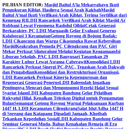
Skip
PILIHAN EDITOR:
Masjid Baitul A’la Mekarrahayu Ikuti
to
Pengukuran Kiblat, Hasilnya Sesuai Arah Kakbah
Masjid
content
Baitul A’mal Ikuti Verifikasi Arah Kiblat, Terima Sertifikat dari
Kemenag RI
LDII Rancaekek Verifikasi Arah Kiblat Masjid Ar
Robbani Lewat Fenomena Rashdul Qiblat
Cetak Generasi
Berkarakter, PC LDII Margaasih Gelar Evaluasi Generus
Kolaborasi 3 Kecamatan
Gotong Royong di Bojong Badak:
LDII Cikancung dan Warga Cikasungka Rawat Kebersihan
Masjid
Keakraban Pemuda PC Cilengkrang dan PAC Giri
Mekar Perkuat Silaturahmi Melalui Kegiatan Keagamaan
Isi
Liburan Sekolah, PAC LDII Banyusari Tanamkan 29
Karakter Luhur Lewat Asrama Caberawit
Konsolidasi LDII
Rancaekek Perkuat Sinergi PC-PAC, Tegaskan Arah Dakwah
dan Pengabdian
Konsolidasi dan Restrukturisasi Organisasi,
LDII Rancaekek Perkuat Kinerja Kepengurusan dan
Regenerasi Generasi Penerus
LDII Baleendah Ingatkan
Pentingnya Mencari dan Mengonsumsi Rezeki Halal Sesuai
Syariat Islam
LDII Kabupaten Bandung Gelar Pelatihan
Rukyatul Hilal, Kenalkan Teleskop Digital untuk Pengamatan
Bulan
Semangat Gotong Royong Warnai Pelaksanaan Kurban
1447 H. LDII Kecamatan Cilengkrang
Salat Idul Adha 1447 H
di Soreang dan Katapang Dipadati Jamaah, Khotbah
Tekankan Kepedulian Sosial
LDII Kabupaten Bandung Gelar
Seminar Generasi Muda, Bahas Kenakalan Remaja di Era