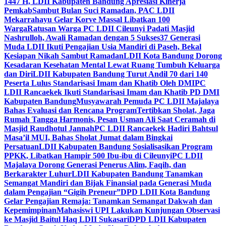
1447 H, LDII Kabupaten Bandung Apresiasi Kinerja
Pemkab
Sambut Bulan Suci Ramadan, PAC LDII
Mekarrahayu Gelar Korve Massal Libatkan 100
Warga
Ratusan Warga PC LDII Cileunyi Padati Masjid
Nashrulloh, Awali Ramadan dengan 5 Sukses
37 Generasi
Muda LDII Ikuti Pengajian Usia Mandiri di Paseh, Bekal
Kesiapan Nikah Sambut Ramadan
LDII Kota Bandung Dorong
Kesadaran Kesehatan Mental Lewat Ruang Tumbuh Keluarga
dan Diri
LDII Kabupaten Bandung Turut Andil 70 dari 140
Peserta Lulus Standarisasi Imam dan Khatib Oleh DMI
PC
LDII Rancaekek Ikuti Standarisasi Imam dan Khatib PD DMI
Kabupaten Bandung
Musyawarah Pemuda PC LDII Majalaya
Bahas Evaluasi dan Rencana Program
Tertibkan Sholat, Jaga
Rumah Tangga Harmonis, Pesan Usman Ali Saat Ceramah di
Masjid Raudhotul Jannah
PC LDII Rancaekek Hadiri Bahtsul
Masa’il MUI, Bahas Sholat Jumat dalam Bingkai
Persatuan
LDII Kabupaten Bandung Sosialisasikan Program
PPKK, Libatkan Hampir 500 Ibu-ibu di Cileunyi
PC LDII
Majalaya Dorong Generasi Penerus Alim, Faqih, dan
Berkarakter Luhur
LDII Kabupaten Bandung Tanamkan
Semangat Mandiri dan Bijak Finansial pada Generasi Muda
dalam Pengajian “Gigih Preneur”
DPD LDII Kota Bandung
Gelar Pengajian Remaja: Tanamkan Semangat Dakwah dan
Kepemimpinan
Mahasiswi UPI Lakukan Kunjungan Observasi
ke Masjid Baitul Haq LDII Sukasari
DPD LDII Kabupaten