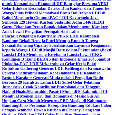
untuk Kemandirian Ekonomi
LDII Batujajar Bersama YPKI
Gelar Edukasi Kesehatan Deteksi Dini Kanker dan Tumor ke
Warga
Tulus Pribadi Memotivasi Bisnis Dai Daiyah LDII di
Baitul Manshurin Cinunuk
PAC LDII Kayuringin Jaya
Sembelih 129 Hewan Kurban pada Idul Adha 1446 H
LDII
Garut Tekankan Peran Bapak dalam Membangun Karakter
Anak Lewat Pengajian Peringati Hari Lahir
Pancasila
Pengajian Keputrian: PPKK LDII Kabupaten
Bandung Bekali Remaja Putri Menuju Rumah Tangga
Sakinah
Kemenag Ciparay Sosialisasikan Layanan Keagamaan
kepada Warga LDII di Masjid Darussalam Pakutandang
Bakti
Lansia LDII: Mendorong Kesehatan Lansia Lewat CKG,
Komitmen Dukung BEDAS dan Indonesia Emas 2045
Sambut
Iduladha, PAC LDII Mekarrahayu Gelar Kerja Bakti
Rutin
Fun Gathering Generus LDII Ketileng dan Kramatwatu:
Pererat Silaturahmi dalam Kebersamaan
LDII Kamanre
Bentuk Karakter Generasi Muda melalui Pengajian Rutin
Berbasis 29 Karakter Luhur
LDII Sulsel Gelar Pelatihan
Jurnalistik, Cetak Kontributor Profesional dan Tangguh
Hadapi Hoaks
Silaturahim Pasutri Muda di Sukabumi: LDII
Membuat Momen Haru dan Romantis di Masjid
Gus Ali
Ungkap Cara Mudah Mengurus PBG Masjid di Kabupaten
Bandung
Dinas Pertanian Kabupaten Bandung Edukasi Calon
Petugas Sembelih Hewan Kurban di Ciparay
Jelang Idul
Qurban, DMI dan LDII Gelar Pelatihan Penyembelihan