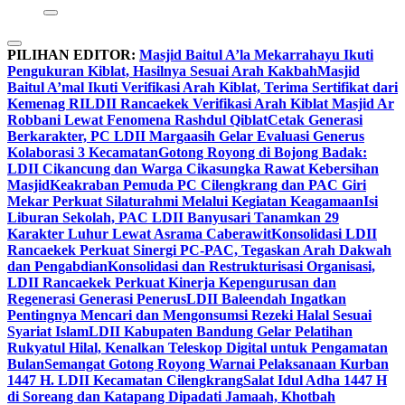
PILIHAN EDITOR:
Masjid Baitul A’la Mekarrahayu Ikuti
Pengukuran Kiblat, Hasilnya Sesuai Arah Kakbah
Masjid
Baitul A’mal Ikuti Verifikasi Arah Kiblat, Terima Sertifikat dari
Kemenag RI
LDII Rancaekek Verifikasi Arah Kiblat Masjid Ar
Robbani Lewat Fenomena Rashdul Qiblat
Cetak Generasi
Berkarakter, PC LDII Margaasih Gelar Evaluasi Generus
Kolaborasi 3 Kecamatan
Gotong Royong di Bojong Badak:
LDII Cikancung dan Warga Cikasungka Rawat Kebersihan
Masjid
Keakraban Pemuda PC Cilengkrang dan PAC Giri
Mekar Perkuat Silaturahmi Melalui Kegiatan Keagamaan
Isi
Liburan Sekolah, PAC LDII Banyusari Tanamkan 29
Karakter Luhur Lewat Asrama Caberawit
Konsolidasi LDII
Rancaekek Perkuat Sinergi PC-PAC, Tegaskan Arah Dakwah
dan Pengabdian
Konsolidasi dan Restrukturisasi Organisasi,
LDII Rancaekek Perkuat Kinerja Kepengurusan dan
Regenerasi Generasi Penerus
LDII Baleendah Ingatkan
Pentingnya Mencari dan Mengonsumsi Rezeki Halal Sesuai
Syariat Islam
LDII Kabupaten Bandung Gelar Pelatihan
Rukyatul Hilal, Kenalkan Teleskop Digital untuk Pengamatan
Bulan
Semangat Gotong Royong Warnai Pelaksanaan Kurban
1447 H. LDII Kecamatan Cilengkrang
Salat Idul Adha 1447 H
di Soreang dan Katapang Dipadati Jamaah, Khotbah