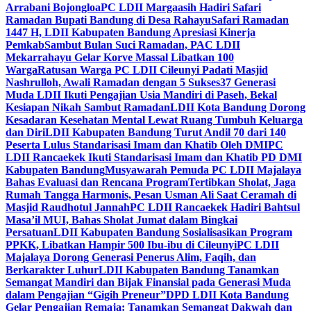
Arrabani Bojongloa
PC LDII Margaasih Hadiri Safari
Ramadan Bupati Bandung di Desa Rahayu
Safari Ramadan
1447 H, LDII Kabupaten Bandung Apresiasi Kinerja
Pemkab
Sambut Bulan Suci Ramadan, PAC LDII
Mekarrahayu Gelar Korve Massal Libatkan 100
Warga
Ratusan Warga PC LDII Cileunyi Padati Masjid
Nashrulloh, Awali Ramadan dengan 5 Sukses
37 Generasi
Muda LDII Ikuti Pengajian Usia Mandiri di Paseh, Bekal
Kesiapan Nikah Sambut Ramadan
LDII Kota Bandung Dorong
Kesadaran Kesehatan Mental Lewat Ruang Tumbuh Keluarga
dan Diri
LDII Kabupaten Bandung Turut Andil 70 dari 140
Peserta Lulus Standarisasi Imam dan Khatib Oleh DMI
PC
LDII Rancaekek Ikuti Standarisasi Imam dan Khatib PD DMI
Kabupaten Bandung
Musyawarah Pemuda PC LDII Majalaya
Bahas Evaluasi dan Rencana Program
Tertibkan Sholat, Jaga
Rumah Tangga Harmonis, Pesan Usman Ali Saat Ceramah di
Masjid Raudhotul Jannah
PC LDII Rancaekek Hadiri Bahtsul
Masa’il MUI, Bahas Sholat Jumat dalam Bingkai
Persatuan
LDII Kabupaten Bandung Sosialisasikan Program
PPKK, Libatkan Hampir 500 Ibu-ibu di Cileunyi
PC LDII
Majalaya Dorong Generasi Penerus Alim, Faqih, dan
Berkarakter Luhur
LDII Kabupaten Bandung Tanamkan
Semangat Mandiri dan Bijak Finansial pada Generasi Muda
dalam Pengajian “Gigih Preneur”
DPD LDII Kota Bandung
Gelar Pengajian Remaja: Tanamkan Semangat Dakwah dan