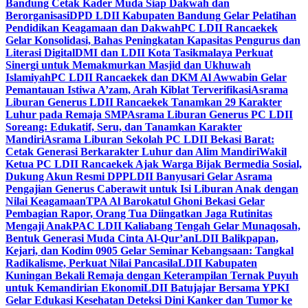
Bandung Cetak Kader Muda Siap Dakwah dan
Berorganisasi
DPD LDII Kabupaten Bandung Gelar Pelatihan
Pendidikan Keagamaan dan Dakwah
PC LDII Rancaekek
Gelar Konsolidasi, Bahas Peningkatan Kapasitas Pengurus dan
Literasi Digital
DMI dan LDII Kota Tasikmalaya Perkuat
Sinergi untuk Memakmurkan Masjid dan Ukhuwah
Islamiyah
PC LDII Rancaekek dan DKM Al Awwabin Gelar
Pemantauan Istiwa A’zam, Arah Kiblat Terverifikasi
Asrama
Liburan Generus LDII Rancaekek Tanamkan 29 Karakter
Luhur pada Remaja SMP
Asrama Liburan Generus PC LDII
Soreang: Edukatif, Seru, dan Tanamkan Karakter
Mandiri
Asrama Liburan Sekolah PC LDII Bekasi Barat:
Cetak Generasi Berkarakter Luhur dan Alim Mandiri
Wakil
Ketua PC LDII Rancaekek Ajak Warga Bijak Bermedia Sosial,
Dukung Akun Resmi DPP
LDII Banyusari Gelar Asrama
Pengajian Generus Caberawit untuk Isi Liburan Anak dengan
Nilai Keagamaan
TPA Al Barokatul Ghoni Bekasi Gelar
Pembagian Rapor, Orang Tua Diingatkan Jaga Rutinitas
Mengaji Anak
PAC LDII Kaliabang Tengah Gelar Munaqosah,
Bentuk Generasi Muda Cinta Al-Qur’an
LDII Balikpapan,
Kejari, dan Kodim 0905 Gelar Seminar Kebangsaan: Tangkal
Radikalisme, Perkuat Nilai Pancasila
LDII Kabupaten
Kuningan Bekali Remaja dengan Keterampilan Ternak Puyuh
untuk Kemandirian Ekonomi
LDII Batujajar Bersama YPKI
Gelar Edukasi Kesehatan Deteksi Dini Kanker dan Tumor ke