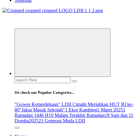
Nasional
ldiikabbandung.or.id
Search
for:
Or check our Popular Categories...
"Gowes Kemerdekaan" LDII Cimahi Meriahkan HUT RI ke-
80
"Jaksa Masuk Sekolah"
1 Ekor Kambing
1 Maret 2025
1
Ramadan 1446 H
10 Malam Terakhir Ramadan
18 Sapi dan 11
Domba
2025
21 Generasi Muda LDII