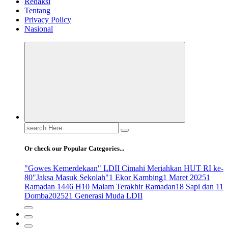
Redaksi
Tentang
Privacy Policy
Nasional
Search
for:
Or check our Popular Categories...
"Gowes Kemerdekaan" LDII Cimahi Meriahkan HUT RI ke-
80
"Jaksa Masuk Sekolah"
1 Ekor Kambing
1 Maret 2025
1
Ramadan 1446 H
10 Malam Terakhir Ramadan
18 Sapi dan 11
Domba
2025
21 Generasi Muda LDII