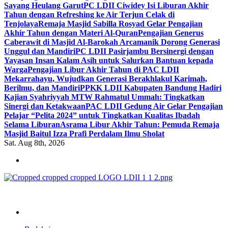
Sayang Heulang Garut
PC LDII Ciwidey Isi Liburan Akhir
Tahun dengan Refreshing ke Air Terjun Celak di
Tenjolaya
Remaja Masjid Sabilla Rosyad Gelar Pengajian
Akhir Tahun dengan Materi Al-Quran
Pengajian Generus
Caberawit di Masjid Al-Barokah Arcamanik Dorong Generasi
Unggul dan Mandiri
PC LDII Pasirjambu Bersinergi dengan
Yayasan Insan Kalam Asih untuk Salurkan Bantuan kepada
Warga
Pengajian Libur Akhir Tahun di PAC LDII
Mekarrahayu, Wujudkan Generasi Berakhlakul Karimah,
Berilmu, dan Mandiri
PPKK LDII Kabupaten Bandung Hadiri
Kajian Syahriyyah MTW Rahmatul Ummah: Tingkatkan
Sinergi dan Ketakwaan
PAC LDII Gedung Air Gelar Pengajian
Pelajar “Pelita 2024” untuk Tingkatkan Kualitas Ibadah
Selama Liburan
Asrama Libur Akhir Tahun: Pemuda Remaja
Masjid Baitul Izza Prafi Perdalam Ilmu Sholat
Sat. Aug 8th, 2026
ldiikabbandung.or.id