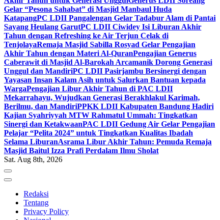
Akhir Tahun untuk Generasi Unggul
Generus LDII Soreang
Gelar “Pesona Sahabat” di Masjid Manbaul Huda
Katapang
PC LDII Pangalengan Gelar Tadabur Alam di Pantai
Sayang Heulang Garut
PC LDII Ciwidey Isi Liburan Akhir
Tahun dengan Refreshing ke Air Terjun Celak di
Tenjolaya
Remaja Masjid Sabilla Rosyad Gelar Pengajian
Akhir Tahun dengan Materi Al-Quran
Pengajian Generus
Caberawit di Masjid Al-Barokah Arcamanik Dorong Generasi
Unggul dan Mandiri
PC LDII Pasirjambu Bersinergi dengan
Yayasan Insan Kalam Asih untuk Salurkan Bantuan kepada
Warga
Pengajian Libur Akhir Tahun di PAC LDII
Mekarrahayu, Wujudkan Generasi Berakhlakul Karimah,
Berilmu, dan Mandiri
PPKK LDII Kabupaten Bandung Hadiri
Kajian Syahriyyah MTW Rahmatul Ummah: Tingkatkan
Sinergi dan Ketakwaan
PAC LDII Gedung Air Gelar Pengajian
Pelajar “Pelita 2024” untuk Tingkatkan Kualitas Ibadah
Selama Liburan
Asrama Libur Akhir Tahun: Pemuda Remaja
Masjid Baitul Izza Prafi Perdalam Ilmu Sholat
Sat. Aug 8th, 2026
Redaksi
Tentang
Privacy Policy