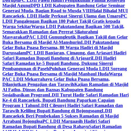
Disrupsi
PC LDII Paseh Hadiri Pengukuhan Panitia Renovasi
Masjid Agung
DPD LDII Kabupaten Bandung Gelar Seminar
Generasi Muda, Bagian Road to Musda VIII
Halal Bihalal MUI
Rancaekek, LDII Hadir Perkuat Sinergi Ulama dan Umaro
PC
LDII Pangalengan Bagikan 180 Paket Takjil Gratis kepada
Warga Sekitar
Warga LDII Pakutandang Bagikan 500 Takjil,
Semarakkan Ramadan dan Pererat Silaturahmi
Masyarakat
PAC LDII Gunungleutik Bagikan Takjil dan Gelar
Buka Bersama di Masjid Al-Manshurin
LDII Pakutandang
Gelar Buka Puasa Bersama, 80 Warga Hadiri di Masjid
Darussalam
PC LDII Banjaran, Cimaung, dan Arjasari Hadiri
Safari Ramadan Bupati Bandung di Arjasari
LDII Hadiri
Safari Ramadan ke-5 Bupati Bandung, Dukung Sinergi
Pembangunan di Paseh
Puluhan Generasi Muda LDII Soreang
Gelar Buka Puasa Bersama di Masjid Manbaul Huda
Warga
PAC LDII Mekarrahayu Gelar Buka Puasa Bersama,
Dilanjutkan Pengajian dan Tarawih
Kajian Ramadan di Masjid
Al Fathu, Dinsos dan Baznas Kabupaten Bandung
Sosialisasikan Program
LDII Turut Hadir Safari Ramadan Hari
Ke-4 di Rancaekek, Bupati Bandung Paparkan Capaian
Program 1 Tahun
LDII Cileunyi Hadiri Safari Ramadan dan
Tarawih Keliling Bupati Bandung di Bojongsoang
LDII
Rancaekek Beri Pembekalan 5 Sukses Ramadan di Masjid
Arrabani Bojongloa
PC LDII Margaasih Hadiri Safari
Ramadan Bupati Bandung di Desa Rahayu
Safari Ramadan