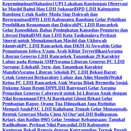
Kepemimpinan
Mahasiswi UPI Lakukan Kunjungan Observasi
ke Masjid Baitul Haq LDII Sukasari
DPD LDII Kabupaten
Bandung Cetak Kader Muda Siap Dakwah dan
Berorganisasi
DPD LDII Kabupaten Bandung Gelar Pelatihan
Pendidikan Keagamaan dan Dakwah
PC LDII Rancaekek
Gelar Konsolidasi, Bahas Peningkatan Kapasitas Pengurus dan
Literasi Digital
DMI dan LDII Kota Tasikmalaya Perkuat
Sinergi untuk Memakmurkan Masjid dan Ukhuwah
Islamiyah
PC LDII Rancaekek dan DKM Al Awwabin Gelar
Pemantauan Istiwa A’zam, Arah Kiblat Terverifikasi
Asrama
Liburan Generus LDII Rancaekek Tanamkan 29 Karakter
Luhur pada Remaja SMP
Asrama Liburan Generus PC LDII
Soreang: Edukatif, Seru, dan Tanamkan Karakter
Mandiri
Asrama Liburan Sekolah PC LDII Bekasi Barat:
Cetak Generasi Berkarakter Luhur dan Alim Mandiri
Wakil
Ketua PC LDII Rancaekek Ajak Warga Bijak Bermedia Sosial,
Dukung Akun Resmi DPP
LDII Banyusari Gelar Asrama
Pengajian Generus Caberawit untuk Isi Liburan Anak dengan
Nilai Keagamaan
TPA Al Barokatul Ghoni Bekasi Gelar
Pembagian Rapor, Orang Tua Diingatkan Jaga Rutinitas
Mengaji Anak
PAC LDII Kaliabang Tengah Gelar Munaqosah,
Bentuk Generasi Muda Cinta Al-Qur’an
LDII Balikpapan,
Kejari, dan Kodim 0905 Gelar Seminar Kebangsaan: Tangkal
Radikalisme, Perkuat Nilai Pancasila
LDII Kabupaten
Kuningan Bekali Remaja dengan Keterampilan Ternak Puyuh