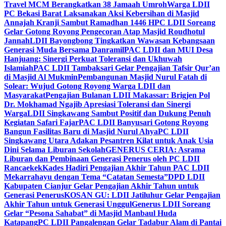
Travel MCM Berangkatkan 38 Jamaah Umroh
Warga LDII
PC Bekasi Barat Laksanakan Aksi Kebersihan di Masjid
Annajah Kranji Sambut Ramadhan 1446 H
PC LDII Soreang
Gelar Gotong Royong Pengecoran Atap Masjid Roudhotul
Jannah
LDII Bayongbong Tingkatkan Wawasan Kebangsaan
Generasi Muda Bersama Danramil
PAC LDII dan MUI Desa
Hanjuang: Sinergi Perkuat Toleransi dan Ukhuwah
Islamiah
PAC LDII Tambaksari Gelar Pengajian Tafsir Qur’an
di Masjid Al Mukmin
Pembangunan Masjid Nurul Fatah di
Solear: Wujud Gotong Royong Warga LDII dan
Masyarakat
Pengajian Bulanan LDII Makassar: Brigjen Pol
Dr. Mokhamad Ngajib Apresiasi Toleransi dan Sinergi
Warga
LDII Singkawang Sambut Positif dan Dukung Penuh
Kegiatan Safari Fajar
PAC LDII Banyusari Gotong Royong
Bangun Fasilitas Baru di Masjid Nurul Ahya
PC LDII
Singkawang Utara Adakan Pesantren Kilat untuk Anak Usia
Dini Selama Liburan Sekolah
GENERUS CERIA: Asrama
Liburan dan Pembinaan Generasi Penerus oleh PC LDII
Rancaekek
Kades Hadiri Pengajian Akhir Tahun PAC LDII
Mekarrahayu dengan Tema “Catatan Semesta”
DPD LDII
Kabupaten Cianjur Gelar Pengajian Akhir Tahun untuk
Generasi Penerus
KOSAN GU: LDII Jatiluhur Gelar Pengajian
Akhir Tahun untuk Generasi Unggul
Generus LDII Soreang
Gelar “Pesona Sahabat” di Masjid Manbaul Huda
Katapang
PC LDII Pangalengan Gelar Tadabur Alam di Pantai