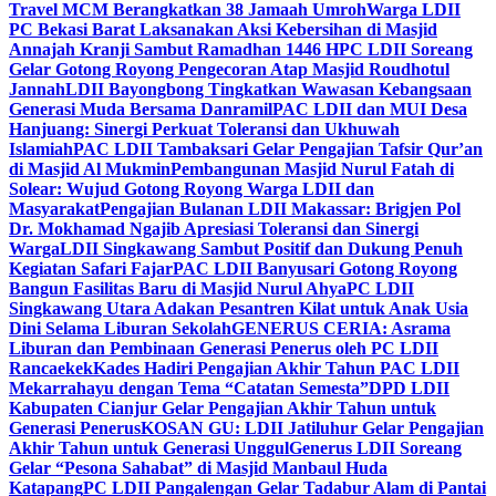
Travel MCM Berangkatkan 38 Jamaah Umroh
Warga LDII
PC Bekasi Barat Laksanakan Aksi Kebersihan di Masjid
Annajah Kranji Sambut Ramadhan 1446 H
PC LDII Soreang
Gelar Gotong Royong Pengecoran Atap Masjid Roudhotul
Jannah
LDII Bayongbong Tingkatkan Wawasan Kebangsaan
Generasi Muda Bersama Danramil
PAC LDII dan MUI Desa
Hanjuang: Sinergi Perkuat Toleransi dan Ukhuwah
Islamiah
PAC LDII Tambaksari Gelar Pengajian Tafsir Qur’an
di Masjid Al Mukmin
Pembangunan Masjid Nurul Fatah di
Solear: Wujud Gotong Royong Warga LDII dan
Masyarakat
Pengajian Bulanan LDII Makassar: Brigjen Pol
Dr. Mokhamad Ngajib Apresiasi Toleransi dan Sinergi
Warga
LDII Singkawang Sambut Positif dan Dukung Penuh
Kegiatan Safari Fajar
PAC LDII Banyusari Gotong Royong
Bangun Fasilitas Baru di Masjid Nurul Ahya
PC LDII
Singkawang Utara Adakan Pesantren Kilat untuk Anak Usia
Dini Selama Liburan Sekolah
GENERUS CERIA: Asrama
Liburan dan Pembinaan Generasi Penerus oleh PC LDII
Rancaekek
Kades Hadiri Pengajian Akhir Tahun PAC LDII
Mekarrahayu dengan Tema “Catatan Semesta”
DPD LDII
Kabupaten Cianjur Gelar Pengajian Akhir Tahun untuk
Generasi Penerus
KOSAN GU: LDII Jatiluhur Gelar Pengajian
Akhir Tahun untuk Generasi Unggul
Generus LDII Soreang
Gelar “Pesona Sahabat” di Masjid Manbaul Huda
Katapang
PC LDII Pangalengan Gelar Tadabur Alam di Pantai