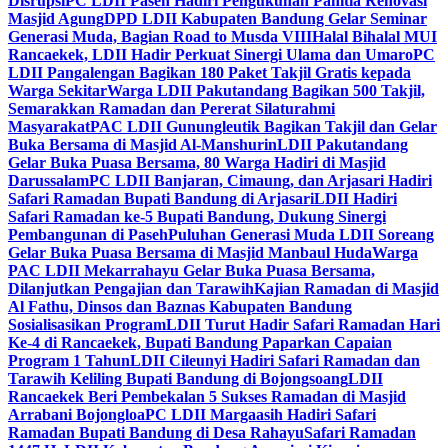
Disrupsi
PC LDII Paseh Hadiri Pengukuhan Panitia Renovasi
Masjid Agung
DPD LDII Kabupaten Bandung Gelar Seminar
Generasi Muda, Bagian Road to Musda VIII
Halal Bihalal MUI
Rancaekek, LDII Hadir Perkuat Sinergi Ulama dan Umaro
PC
LDII Pangalengan Bagikan 180 Paket Takjil Gratis kepada
Warga Sekitar
Warga LDII Pakutandang Bagikan 500 Takjil,
Semarakkan Ramadan dan Pererat Silaturahmi
Masyarakat
PAC LDII Gunungleutik Bagikan Takjil dan Gelar
Buka Bersama di Masjid Al-Manshurin
LDII Pakutandang
Gelar Buka Puasa Bersama, 80 Warga Hadiri di Masjid
Darussalam
PC LDII Banjaran, Cimaung, dan Arjasari Hadiri
Safari Ramadan Bupati Bandung di Arjasari
LDII Hadiri
Safari Ramadan ke-5 Bupati Bandung, Dukung Sinergi
Pembangunan di Paseh
Puluhan Generasi Muda LDII Soreang
Gelar Buka Puasa Bersama di Masjid Manbaul Huda
Warga
PAC LDII Mekarrahayu Gelar Buka Puasa Bersama,
Dilanjutkan Pengajian dan Tarawih
Kajian Ramadan di Masjid
Al Fathu, Dinsos dan Baznas Kabupaten Bandung
Sosialisasikan Program
LDII Turut Hadir Safari Ramadan Hari
Ke-4 di Rancaekek, Bupati Bandung Paparkan Capaian
Program 1 Tahun
LDII Cileunyi Hadiri Safari Ramadan dan
Tarawih Keliling Bupati Bandung di Bojongsoang
LDII
Rancaekek Beri Pembekalan 5 Sukses Ramadan di Masjid
Arrabani Bojongloa
PC LDII Margaasih Hadiri Safari
Ramadan Bupati Bandung di Desa Rahayu
Safari Ramadan