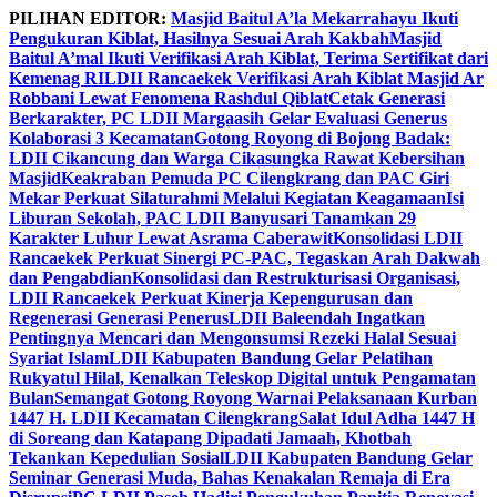
Skip
PILIHAN EDITOR:
Masjid Baitul A’la Mekarrahayu Ikuti
to
Pengukuran Kiblat, Hasilnya Sesuai Arah Kakbah
Masjid
content
Baitul A’mal Ikuti Verifikasi Arah Kiblat, Terima Sertifikat dari
Kemenag RI
LDII Rancaekek Verifikasi Arah Kiblat Masjid Ar
Robbani Lewat Fenomena Rashdul Qiblat
Cetak Generasi
Berkarakter, PC LDII Margaasih Gelar Evaluasi Generus
Kolaborasi 3 Kecamatan
Gotong Royong di Bojong Badak:
LDII Cikancung dan Warga Cikasungka Rawat Kebersihan
Masjid
Keakraban Pemuda PC Cilengkrang dan PAC Giri
Mekar Perkuat Silaturahmi Melalui Kegiatan Keagamaan
Isi
Liburan Sekolah, PAC LDII Banyusari Tanamkan 29
Karakter Luhur Lewat Asrama Caberawit
Konsolidasi LDII
Rancaekek Perkuat Sinergi PC-PAC, Tegaskan Arah Dakwah
dan Pengabdian
Konsolidasi dan Restrukturisasi Organisasi,
LDII Rancaekek Perkuat Kinerja Kepengurusan dan
Regenerasi Generasi Penerus
LDII Baleendah Ingatkan
Pentingnya Mencari dan Mengonsumsi Rezeki Halal Sesuai
Syariat Islam
LDII Kabupaten Bandung Gelar Pelatihan
Rukyatul Hilal, Kenalkan Teleskop Digital untuk Pengamatan
Bulan
Semangat Gotong Royong Warnai Pelaksanaan Kurban
1447 H. LDII Kecamatan Cilengkrang
Salat Idul Adha 1447 H
di Soreang dan Katapang Dipadati Jamaah, Khotbah
Tekankan Kepedulian Sosial
LDII Kabupaten Bandung Gelar
Seminar Generasi Muda, Bahas Kenakalan Remaja di Era