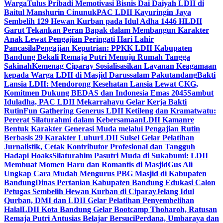
Warga
Tulus Pribadi Memotivasi Bisnis Dai Daiyah LDII di
Baitul Manshurin Cinunuk
PAC LDII Kayuringin Jaya
Sembelih 129 Hewan Kurban pada Idul Adha 1446 H
LDII
Garut Tekankan Peran Bapak dalam Membangun Karakter
Anak Lewat Pengajian Peringati Hari Lahir
Pancasila
Pengajian Keputrian: PPKK LDII Kabupaten
Bandung Bekali Remaja Putri Menuju Rumah Tangga
Sakinah
Kemenag Ciparay Sosialisasikan Layanan Keagamaan
kepada Warga LDII di Masjid Darussalam Pakutandang
Bakti
Lansia LDII: Mendorong Kesehatan Lansia Lewat CKG,
Komitmen Dukung BEDAS dan Indonesia Emas 2045
Sambut
Iduladha, PAC LDII Mekarrahayu Gelar Kerja Bakti
Rutin
Fun Gathering Generus LDII Ketileng dan Kramatwatu:
Pererat Silaturahmi dalam Kebersamaan
LDII Kamanre
Bentuk Karakter Generasi Muda melalui Pengajian Rutin
Berbasis 29 Karakter Luhur
LDII Sulsel Gelar Pelatihan
Jurnalistik, Cetak Kontributor Profesional dan Tangguh
Hadapi Hoaks
Silaturahim Pasutri Muda di Sukabumi: LDII
Membuat Momen Haru dan Romantis di Masjid
Gus Ali
Ungkap Cara Mudah Mengurus PBG Masjid di Kabupaten
Bandung
Dinas Pertanian Kabupaten Bandung Edukasi Calon
Petugas Sembelih Hewan Kurban di Ciparay
Jelang Idul
Qurban, DMI dan LDII Gelar Pelatihan Penyembelihan
Halal
LDII Kota Bandung Gelar Bootcamp Thoharoh, Ratusan
Remaja Putri Antusias Belajar Bersuci
Perdana, Umbaraya dan