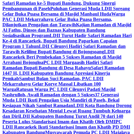
Safari Ramadan ke-5 Bupati Bandung, Dukung Sinergi
Pembangunan di Paseh
Puluhan Generasi Muda LDII Soreang
Gelar Buka Puasa Bersama di Masjid Manbaul Huda
Warga
PAC LDII Mekarrahayu Gelar Buka Puasa Bersama,
Dilanjutkan Pengajian dan Tarawih
Kajian Ramadan di Masjid
Al Fathu, Dinsos dan Baznas Kabupaten Bandung
Sosialisasikan Program
LDII Turut Hadir Safari Ramadan Hari
Ke-4 di Rancaekek, Bupati Bandung Paparkan Capaian
Program 1 Tahun
LDII Cileunyi Hadiri Safari Ramadan dan
Tarawih Keliling Bupati Bandung di Bojongsoang
LDII
Rancaekek Beri Pembekalan 5 Sukses Ramadan di Masjid
Arrabani Bojongloa
PC LDII Margaasih Hadiri Safari
Ramadan Bupati Bandung di Desa Rahayu
Safari Ramadan
1447 H, LDII Kabupaten Bandung Apresiasi Kinerja
Pemkab
Sambut Bulan Suci Ramadan, PAC LDII
Mekarrahayu Gelar Korve Massal Libatkan 100
Warga
Ratusan Warga PC LDII Cileunyi Padati Masjid
Nashrulloh, Awali Ramadan dengan 5 Sukses
37 Generasi
Muda LDII Ikuti Pengajian Usia Mandiri di Paseh, Bekal
Kesiapan Nikah Sambut Ramadan
LDII Kota Bandung Dorong
Kesadaran Kesehatan Mental Lewat Ruang Tumbuh Keluarga
dan Diri
LDII Kabupaten Bandung Turut Andil 70 dari 140
Peserta Lulus Standarisasi Imam dan Khatib Oleh DMI
PC
LDII Rancaekek Ikuti Standarisasi Imam dan Khatib PD DMI
Kabupaten Bandung
Musyawarah Pemuda PC LDII Majalaya