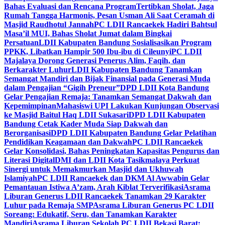
Bahas Evaluasi dan Rencana Program
Tertibkan Sholat, Jaga
Rumah Tangga Harmonis, Pesan Usman Ali Saat Ceramah di
Masjid Raudhotul Jannah
PC LDII Rancaekek Hadiri Bahtsul
Masa’il MUI, Bahas Sholat Jumat dalam Bingkai
Persatuan
LDII Kabupaten Bandung Sosialisasikan Program
PPKK, Libatkan Hampir 500 Ibu-ibu di Cileunyi
PC LDII
Majalaya Dorong Generasi Penerus Alim, Faqih, dan
Berkarakter Luhur
LDII Kabupaten Bandung Tanamkan
Semangat Mandiri dan Bijak Finansial pada Generasi Muda
dalam Pengajian “Gigih Preneur”
DPD LDII Kota Bandung
Gelar Pengajian Remaja: Tanamkan Semangat Dakwah dan
Kepemimpinan
Mahasiswi UPI Lakukan Kunjungan Observasi
ke Masjid Baitul Haq LDII Sukasari
DPD LDII Kabupaten
Bandung Cetak Kader Muda Siap Dakwah dan
Berorganisasi
DPD LDII Kabupaten Bandung Gelar Pelatihan
Pendidikan Keagamaan dan Dakwah
PC LDII Rancaekek
Gelar Konsolidasi, Bahas Peningkatan Kapasitas Pengurus dan
Literasi Digital
DMI dan LDII Kota Tasikmalaya Perkuat
Sinergi untuk Memakmurkan Masjid dan Ukhuwah
Islamiyah
PC LDII Rancaekek dan DKM Al Awwabin Gelar
Pemantauan Istiwa A’zam, Arah Kiblat Terverifikasi
Asrama
Liburan Generus LDII Rancaekek Tanamkan 29 Karakter
Luhur pada Remaja SMP
Asrama Liburan Generus PC LDII
Soreang: Edukatif, Seru, dan Tanamkan Karakter
Mandiri
Asrama Liburan Sekolah PC LDII Bekasi Barat: