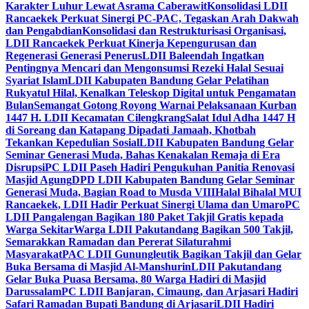
Karakter Luhur Lewat Asrama Caberawit
Konsolidasi LDII
Rancaekek Perkuat Sinergi PC-PAC, Tegaskan Arah Dakwah
dan Pengabdian
Konsolidasi dan Restrukturisasi Organisasi,
LDII Rancaekek Perkuat Kinerja Kepengurusan dan
Regenerasi Generasi Penerus
LDII Baleendah Ingatkan
Pentingnya Mencari dan Mengonsumsi Rezeki Halal Sesuai
Syariat Islam
LDII Kabupaten Bandung Gelar Pelatihan
Rukyatul Hilal, Kenalkan Teleskop Digital untuk Pengamatan
Bulan
Semangat Gotong Royong Warnai Pelaksanaan Kurban
1447 H. LDII Kecamatan Cilengkrang
Salat Idul Adha 1447 H
di Soreang dan Katapang Dipadati Jamaah, Khotbah
Tekankan Kepedulian Sosial
LDII Kabupaten Bandung Gelar
Seminar Generasi Muda, Bahas Kenakalan Remaja di Era
Disrupsi
PC LDII Paseh Hadiri Pengukuhan Panitia Renovasi
Masjid Agung
DPD LDII Kabupaten Bandung Gelar Seminar
Generasi Muda, Bagian Road to Musda VIII
Halal Bihalal MUI
Rancaekek, LDII Hadir Perkuat Sinergi Ulama dan Umaro
PC
LDII Pangalengan Bagikan 180 Paket Takjil Gratis kepada
Warga Sekitar
Warga LDII Pakutandang Bagikan 500 Takjil,
Semarakkan Ramadan dan Pererat Silaturahmi
Masyarakat
PAC LDII Gunungleutik Bagikan Takjil dan Gelar
Buka Bersama di Masjid Al-Manshurin
LDII Pakutandang
Gelar Buka Puasa Bersama, 80 Warga Hadiri di Masjid
Darussalam
PC LDII Banjaran, Cimaung, dan Arjasari Hadiri
Safari Ramadan Bupati Bandung di Arjasari
LDII Hadiri