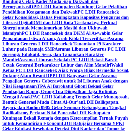
Bandung Cetak Kader Muda Siap Dakwah dan
Berorganisasi
DPD LDII Kabupaten Bandung Gelar Pelatihan
Pendidikan Keagamaan dan Dakwah
PC LDII Rancaekek
Gelar Konsolidasi, Bahas Peningkatan Kapasitas Pengurus dan
Literasi Digital
DMI dan LDII Kota Tasikmalaya Perkuat
Sinergi untuk Memakmurkan Masjid dan Ukhuwah
Islamiyah
PC LDII Rancaekek dan DKM Al Awwabin Gelar
Pemantauan Istiwa A’zam, Arah Kiblat Terverifikasi
Asrama
Liburan Generus LDII Rancaekek Tanamkan 29 Karakter
Luhur pada Remaja SMP
Asrama Liburan Generus PC LDII
Soreang: Edukatif, Seru, dan Tanamkan Karakter
Mandiri
Asrama Liburan Sekolah PC LDII Bekasi Barat:
Cetak Generasi Berkarakter Luhur dan Alim Mandiri
Wakil
Ketua PC LDII Rancaekek Ajak Warga Bijak Bermedia Sosial,
Dukung Akun Resmi DPP
LDII Banyusari Gelar Asrama
Pengajian Generus Caberawit untuk Isi Liburan Anak dengan
Nilai Keagamaan
TPA Al Barokatul Ghoni Bekasi Gelar
Pembagian Rapor, Orang Tua Diingatkan Jaga Rutinitas
Mengaji Anak
PAC LDII Kaliabang Tengah Gelar Munaqosah,
Bentuk Generasi Muda Cinta Al-Qur’an
LDII Balikpapan,
Kejari, dan Kodim 0905 Gelar Seminar Kebangsaan: Tangkal
Radikalisme, Perkuat Nilai Pancasila
LDII Kabupaten
Kuningan Bekali Remaja dengan Keterampilan Ternak Puyuh
untuk Kemandirian Ekonomi
LDII Batujajar Bersama YPKI
Gelar Edukasi Kesehatan Deteksi Dini Kanker dan Tumor ke