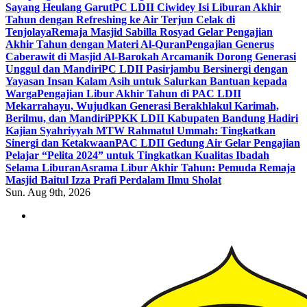
Sayang Heulang Garut
PC LDII Ciwidey Isi Liburan Akhir
Tahun dengan Refreshing ke Air Terjun Celak di
Tenjolaya
Remaja Masjid Sabilla Rosyad Gelar Pengajian
Akhir Tahun dengan Materi Al-Quran
Pengajian Generus
Caberawit di Masjid Al-Barokah Arcamanik Dorong Generasi
Unggul dan Mandiri
PC LDII Pasirjambu Bersinergi dengan
Yayasan Insan Kalam Asih untuk Salurkan Bantuan kepada
Warga
Pengajian Libur Akhir Tahun di PAC LDII
Mekarrahayu, Wujudkan Generasi Berakhlakul Karimah,
Berilmu, dan Mandiri
PPKK LDII Kabupaten Bandung Hadiri
Kajian Syahriyyah MTW Rahmatul Ummah: Tingkatkan
Sinergi dan Ketakwaan
PAC LDII Gedung Air Gelar Pengajian
Pelajar “Pelita 2024” untuk Tingkatkan Kualitas Ibadah
Selama Liburan
Asrama Libur Akhir Tahun: Pemuda Remaja
Masjid Baitul Izza Prafi Perdalam Ilmu Sholat
Sun. Aug 9th, 2026