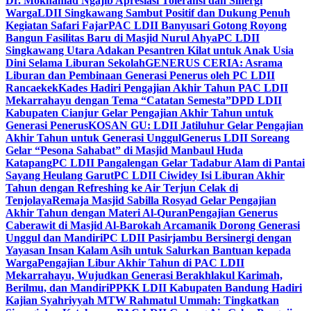
Dr. Mokhamad Ngajib Apresiasi Toleransi dan Sinergi
Warga
LDII Singkawang Sambut Positif dan Dukung Penuh
Kegiatan Safari Fajar
PAC LDII Banyusari Gotong Royong
Bangun Fasilitas Baru di Masjid Nurul Ahya
PC LDII
Singkawang Utara Adakan Pesantren Kilat untuk Anak Usia
Dini Selama Liburan Sekolah
GENERUS CERIA: Asrama
Liburan dan Pembinaan Generasi Penerus oleh PC LDII
Rancaekek
Kades Hadiri Pengajian Akhir Tahun PAC LDII
Mekarrahayu dengan Tema “Catatan Semesta”
DPD LDII
Kabupaten Cianjur Gelar Pengajian Akhir Tahun untuk
Generasi Penerus
KOSAN GU: LDII Jatiluhur Gelar Pengajian
Akhir Tahun untuk Generasi Unggul
Generus LDII Soreang
Gelar “Pesona Sahabat” di Masjid Manbaul Huda
Katapang
PC LDII Pangalengan Gelar Tadabur Alam di Pantai
Sayang Heulang Garut
PC LDII Ciwidey Isi Liburan Akhir
Tahun dengan Refreshing ke Air Terjun Celak di
Tenjolaya
Remaja Masjid Sabilla Rosyad Gelar Pengajian
Akhir Tahun dengan Materi Al-Quran
Pengajian Generus
Caberawit di Masjid Al-Barokah Arcamanik Dorong Generasi
Unggul dan Mandiri
PC LDII Pasirjambu Bersinergi dengan
Yayasan Insan Kalam Asih untuk Salurkan Bantuan kepada
Warga
Pengajian Libur Akhir Tahun di PAC LDII
Mekarrahayu, Wujudkan Generasi Berakhlakul Karimah,
Berilmu, dan Mandiri
PPKK LDII Kabupaten Bandung Hadiri
Kajian Syahriyyah MTW Rahmatul Ummah: Tingkatkan