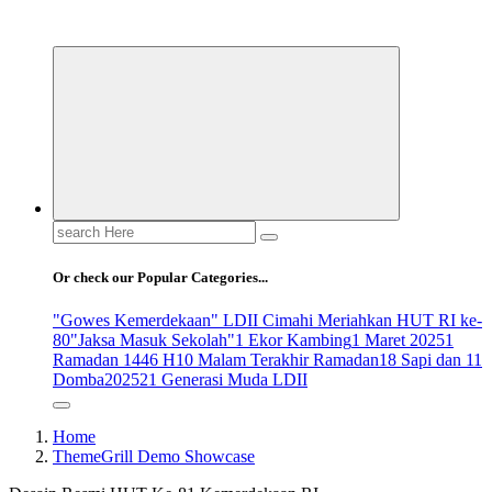
ldiikabbandung.or.id
Search
for:
Or check our Popular Categories...
"Gowes Kemerdekaan" LDII Cimahi Meriahkan HUT RI ke-
80
"Jaksa Masuk Sekolah"
1 Ekor Kambing
1 Maret 2025
1
Ramadan 1446 H
10 Malam Terakhir Ramadan
18 Sapi dan 11
Domba
2025
21 Generasi Muda LDII
Home
ThemeGrill Demo Showcase