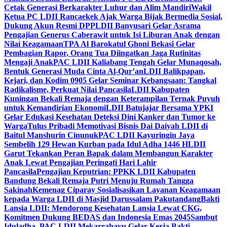
Cetak Generasi Berkarakter Luhur dan Alim Mandiri
Wakil
Ketua PC LDII Rancaekek Ajak Warga Bijak Bermedia Sosial,
Dukung Akun Resmi DPP
LDII Banyusari Gelar Asrama
Pengajian Generus Caberawit untuk Isi Liburan Anak dengan
Nilai Keagamaan
TPA Al Barokatul Ghoni Bekasi Gelar
Pembagian Rapor, Orang Tua Diingatkan Jaga Rutinitas
Mengaji Anak
PAC LDII Kaliabang Tengah Gelar Munaqosah,
Bentuk Generasi Muda Cinta Al-Qur’an
LDII Balikpapan,
Kejari, dan Kodim 0905 Gelar Seminar Kebangsaan: Tangkal
Radikalisme, Perkuat Nilai Pancasila
LDII Kabupaten
Kuningan Bekali Remaja dengan Keterampilan Ternak Puyuh
untuk Kemandirian Ekonomi
LDII Batujajar Bersama YPKI
Gelar Edukasi Kesehatan Deteksi Dini Kanker dan Tumor ke
Warga
Tulus Pribadi Memotivasi Bisnis Dai Daiyah LDII di
Baitul Manshurin Cinunuk
PAC LDII Kayuringin Jaya
Sembelih 129 Hewan Kurban pada Idul Adha 1446 H
LDII
Garut Tekankan Peran Bapak dalam Membangun Karakter
Anak Lewat Pengajian Peringati Hari Lahir
Pancasila
Pengajian Keputrian: PPKK LDII Kabupaten
Bandung Bekali Remaja Putri Menuju Rumah Tangga
Sakinah
Kemenag Ciparay Sosialisasikan Layanan Keagamaan
kepada Warga LDII di Masjid Darussalam Pakutandang
Bakti
Lansia LDII: Mendorong Kesehatan Lansia Lewat CKG,
Komitmen Dukung BEDAS dan Indonesia Emas 2045
Sambut
Iduladha, PAC LDII Mekarrahayu Gelar Kerja Bakti