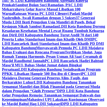
1447 H, LDII Kabupaten Bandung Apresiasi Kinerja
Pemkab
Sambut Bulan Suci Ramadan, PAC LDII
Mekarrahayu Gelar Korve Massal Libatkan 100
Warga
Ratusan Warga PC LDII Cileunyi Padati Masjid
Nashrulloh, Awali Ramadan dengan 5 Sukses
37 Generasi
Muda LDII Ikuti Pengajian Usia Mandiri di Paseh, Bekal
Kesiapan Nikah Sambut Ramadan
LDII Kota Bandung Dorong
Kesadaran Kesehatan Mental Lewat Ruang Tumbuh Keluarga
dan Diri
LDII Kabupaten Bandung Turut Andil 70 dari 140
Peserta Lulus Standarisasi Imam dan Khatib Oleh DMI
PC
LDII Rancaekek Ikuti Standarisasi Imam dan Khatib PD DMI
Kabupaten Bandung
Musyawarah Pemuda PC LDII Majalaya
Bahas Evaluasi dan Rencana Program
Tertibkan Sholat, Jaga
Rumah Tangga Harmonis, Pesan Usman Ali Saat Ceramah di
Masjid Raudhotul Jannah
PC LDII Rancaekek Hadiri Bahtsul
Masa’il MUI, Bahas Sholat Jumat dalam Bingkai
Persatuan
LDII Kabupaten Bandung Sosialisasikan Program
PPKK, Libatkan Hampir 500 Ibu-ibu di Cileunyi
PC LDII
Majalaya Dorong Generasi Penerus Alim, Faqih, dan
Berkarakter Luhur
LDII Kabupaten Bandung Tanamkan
Semangat Mandiri dan Bijak Finansial pada Generasi Muda
dalam Pengajian “Gigih Preneur”
DPD LDII Kota Bandung
Gelar Pengajian Remaja: Tanamkan Semangat Dakwah dan
Kepemimpinan
Mahasiswi UPI Lakukan Kunjungan Observasi
ke Masjid Baitul Haq LDII Sukasari
DPD LDII Kabupaten