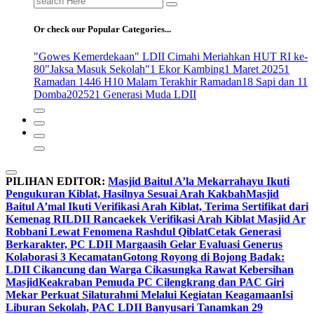
for:
Or check our Popular Categories...
"Gowes Kemerdekaan" LDII Cimahi Meriahkan HUT RI ke-
80
"Jaksa Masuk Sekolah"
1 Ekor Kambing
1 Maret 2025
1
Ramadan 1446 H
10 Malam Terakhir Ramadan
18 Sapi dan 11
Domba
2025
21 Generasi Muda LDII
PILIHAN EDITOR:
Masjid Baitul A’la Mekarrahayu Ikuti
Pengukuran Kiblat, Hasilnya Sesuai Arah Kakbah
Masjid
Baitul A’mal Ikuti Verifikasi Arah Kiblat, Terima Sertifikat dari
Kemenag RI
LDII Rancaekek Verifikasi Arah Kiblat Masjid Ar
Robbani Lewat Fenomena Rashdul Qiblat
Cetak Generasi
Berkarakter, PC LDII Margaasih Gelar Evaluasi Generus
Kolaborasi 3 Kecamatan
Gotong Royong di Bojong Badak:
LDII Cikancung dan Warga Cikasungka Rawat Kebersihan
Masjid
Keakraban Pemuda PC Cilengkrang dan PAC Giri
Mekar Perkuat Silaturahmi Melalui Kegiatan Keagamaan
Isi
Liburan Sekolah, PAC LDII Banyusari Tanamkan 29