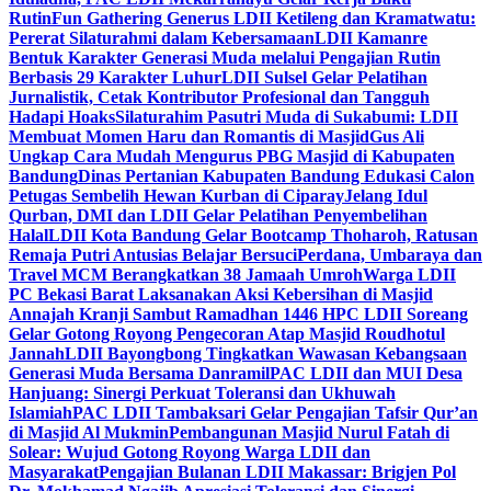
Rutin
Fun Gathering Generus LDII Ketileng dan Kramatwatu:
Pererat Silaturahmi dalam Kebersamaan
LDII Kamanre
Bentuk Karakter Generasi Muda melalui Pengajian Rutin
Berbasis 29 Karakter Luhur
LDII Sulsel Gelar Pelatihan
Jurnalistik, Cetak Kontributor Profesional dan Tangguh
Hadapi Hoaks
Silaturahim Pasutri Muda di Sukabumi: LDII
Membuat Momen Haru dan Romantis di Masjid
Gus Ali
Ungkap Cara Mudah Mengurus PBG Masjid di Kabupaten
Bandung
Dinas Pertanian Kabupaten Bandung Edukasi Calon
Petugas Sembelih Hewan Kurban di Ciparay
Jelang Idul
Qurban, DMI dan LDII Gelar Pelatihan Penyembelihan
Halal
LDII Kota Bandung Gelar Bootcamp Thoharoh, Ratusan
Remaja Putri Antusias Belajar Bersuci
Perdana, Umbaraya dan
Travel MCM Berangkatkan 38 Jamaah Umroh
Warga LDII
PC Bekasi Barat Laksanakan Aksi Kebersihan di Masjid
Annajah Kranji Sambut Ramadhan 1446 H
PC LDII Soreang
Gelar Gotong Royong Pengecoran Atap Masjid Roudhotul
Jannah
LDII Bayongbong Tingkatkan Wawasan Kebangsaan
Generasi Muda Bersama Danramil
PAC LDII dan MUI Desa
Hanjuang: Sinergi Perkuat Toleransi dan Ukhuwah
Islamiah
PAC LDII Tambaksari Gelar Pengajian Tafsir Qur’an
di Masjid Al Mukmin
Pembangunan Masjid Nurul Fatah di
Solear: Wujud Gotong Royong Warga LDII dan
Masyarakat
Pengajian Bulanan LDII Makassar: Brigjen Pol