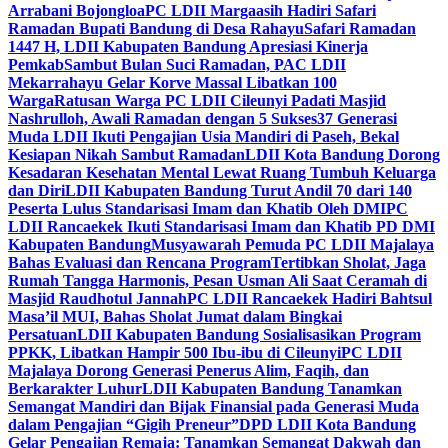
Arrabani Bojongloa
PC LDII Margaasih Hadiri Safari
Ramadan Bupati Bandung di Desa Rahayu
Safari Ramadan
1447 H, LDII Kabupaten Bandung Apresiasi Kinerja
Pemkab
Sambut Bulan Suci Ramadan, PAC LDII
Mekarrahayu Gelar Korve Massal Libatkan 100
Warga
Ratusan Warga PC LDII Cileunyi Padati Masjid
Nashrulloh, Awali Ramadan dengan 5 Sukses
37 Generasi
Muda LDII Ikuti Pengajian Usia Mandiri di Paseh, Bekal
Kesiapan Nikah Sambut Ramadan
LDII Kota Bandung Dorong
Kesadaran Kesehatan Mental Lewat Ruang Tumbuh Keluarga
dan Diri
LDII Kabupaten Bandung Turut Andil 70 dari 140
Peserta Lulus Standarisasi Imam dan Khatib Oleh DMI
PC
LDII Rancaekek Ikuti Standarisasi Imam dan Khatib PD DMI
Kabupaten Bandung
Musyawarah Pemuda PC LDII Majalaya
Bahas Evaluasi dan Rencana Program
Tertibkan Sholat, Jaga
Rumah Tangga Harmonis, Pesan Usman Ali Saat Ceramah di
Masjid Raudhotul Jannah
PC LDII Rancaekek Hadiri Bahtsul
Masa’il MUI, Bahas Sholat Jumat dalam Bingkai
Persatuan
LDII Kabupaten Bandung Sosialisasikan Program
PPKK, Libatkan Hampir 500 Ibu-ibu di Cileunyi
PC LDII
Majalaya Dorong Generasi Penerus Alim, Faqih, dan
Berkarakter Luhur
LDII Kabupaten Bandung Tanamkan
Semangat Mandiri dan Bijak Finansial pada Generasi Muda
dalam Pengajian “Gigih Preneur”
DPD LDII Kota Bandung
Gelar Pengajian Remaja: Tanamkan Semangat Dakwah dan