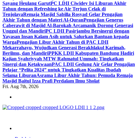
Sayang Heulang Garut
PC LDII Ciwidey Isi Liburan Akhir
Tahun dengan Refreshing ke Air Terjun Celak di
Tenjolaya
Remaja Masjid Sabilla Rosyad Gelar Pengajian
Akhir Tahun dengan Materi Al-Quran
Pengajian Generus
Caberawit di Masjid Al-Barokah Arcamanik Dorong Generasi
Unggul dan Mandiri
PC LDII Pasirjambu Bersinergi dengan
Yayasan Insan Kalam Asih untuk Salurkan Bantuan kepada
Warga
Pengajian Libur Akhir Tahun di PAC LDII
Mekarrahayu, Wujudkan Generasi Berakhlakul Karimah,
Berilmu, dan Mandiri
PPKK LDII Kabupaten Bandung Hadiri
Kajian Syahriyyah MTW Rahmatul Ummah: Tingkatkan
Sinergi dan Ketakwaan
PAC LDII Gedung Air Gelar Pengajian
Pelajar “Pelita 2024” untuk Tingkatkan Kualitas Ibadah
Selama Liburan
Asrama Libur Akhir Tahun: Pemuda Remaja
Masjid Baitul Izza Prafi Perdalam Ilmu Sholat
Fri. Aug 7th, 2026
ldiikabbandung.or.id