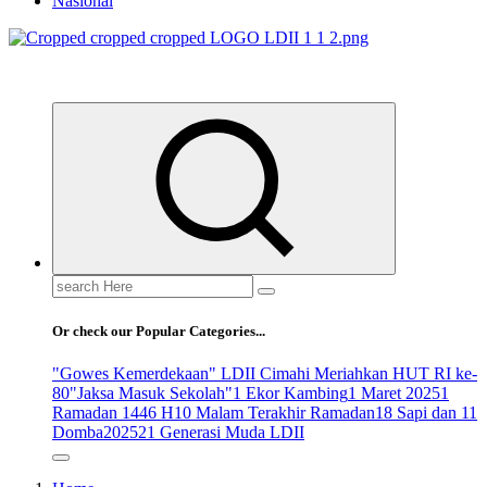
Nasional
ldiikabbandung.or.id
Search
for:
Or check our Popular Categories...
"Gowes Kemerdekaan" LDII Cimahi Meriahkan HUT RI ke-
80
"Jaksa Masuk Sekolah"
1 Ekor Kambing
1 Maret 2025
1
Ramadan 1446 H
10 Malam Terakhir Ramadan
18 Sapi dan 11
Domba
2025
21 Generasi Muda LDII