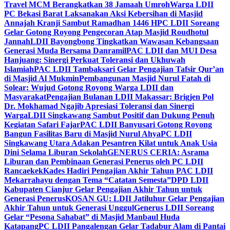
Travel MCM Berangkatkan 38 Jamaah Umroh
Warga LDII
PC Bekasi Barat Laksanakan Aksi Kebersihan di Masjid
Annajah Kranji Sambut Ramadhan 1446 H
PC LDII Soreang
Gelar Gotong Royong Pengecoran Atap Masjid Roudhotul
Jannah
LDII Bayongbong Tingkatkan Wawasan Kebangsaan
Generasi Muda Bersama Danramil
PAC LDII dan MUI Desa
Hanjuang: Sinergi Perkuat Toleransi dan Ukhuwah
Islamiah
PAC LDII Tambaksari Gelar Pengajian Tafsir Qur’an
di Masjid Al Mukmin
Pembangunan Masjid Nurul Fatah di
Solear: Wujud Gotong Royong Warga LDII dan
Masyarakat
Pengajian Bulanan LDII Makassar: Brigjen Pol
Dr. Mokhamad Ngajib Apresiasi Toleransi dan Sinergi
Warga
LDII Singkawang Sambut Positif dan Dukung Penuh
Kegiatan Safari Fajar
PAC LDII Banyusari Gotong Royong
Bangun Fasilitas Baru di Masjid Nurul Ahya
PC LDII
Singkawang Utara Adakan Pesantren Kilat untuk Anak Usia
Dini Selama Liburan Sekolah
GENERUS CERIA: Asrama
Liburan dan Pembinaan Generasi Penerus oleh PC LDII
Rancaekek
Kades Hadiri Pengajian Akhir Tahun PAC LDII
Mekarrahayu dengan Tema “Catatan Semesta”
DPD LDII
Kabupaten Cianjur Gelar Pengajian Akhir Tahun untuk
Generasi Penerus
KOSAN GU: LDII Jatiluhur Gelar Pengajian
Akhir Tahun untuk Generasi Unggul
Generus LDII Soreang
Gelar “Pesona Sahabat” di Masjid Manbaul Huda
Katapang
PC LDII Pangalengan Gelar Tadabur Alam di Pantai