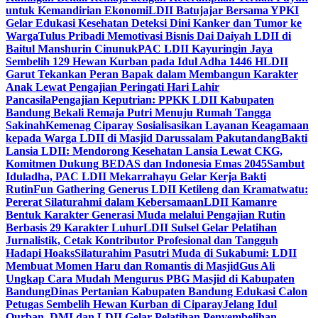
untuk Kemandirian Ekonomi
LDII Batujajar Bersama YPKI
Gelar Edukasi Kesehatan Deteksi Dini Kanker dan Tumor ke
Warga
Tulus Pribadi Memotivasi Bisnis Dai Daiyah LDII di
Baitul Manshurin Cinunuk
PAC LDII Kayuringin Jaya
Sembelih 129 Hewan Kurban pada Idul Adha 1446 H
LDII
Garut Tekankan Peran Bapak dalam Membangun Karakter
Anak Lewat Pengajian Peringati Hari Lahir
Pancasila
Pengajian Keputrian: PPKK LDII Kabupaten
Bandung Bekali Remaja Putri Menuju Rumah Tangga
Sakinah
Kemenag Ciparay Sosialisasikan Layanan Keagamaan
kepada Warga LDII di Masjid Darussalam Pakutandang
Bakti
Lansia LDII: Mendorong Kesehatan Lansia Lewat CKG,
Komitmen Dukung BEDAS dan Indonesia Emas 2045
Sambut
Iduladha, PAC LDII Mekarrahayu Gelar Kerja Bakti
Rutin
Fun Gathering Generus LDII Ketileng dan Kramatwatu:
Pererat Silaturahmi dalam Kebersamaan
LDII Kamanre
Bentuk Karakter Generasi Muda melalui Pengajian Rutin
Berbasis 29 Karakter Luhur
LDII Sulsel Gelar Pelatihan
Jurnalistik, Cetak Kontributor Profesional dan Tangguh
Hadapi Hoaks
Silaturahim Pasutri Muda di Sukabumi: LDII
Membuat Momen Haru dan Romantis di Masjid
Gus Ali
Ungkap Cara Mudah Mengurus PBG Masjid di Kabupaten
Bandung
Dinas Pertanian Kabupaten Bandung Edukasi Calon
Petugas Sembelih Hewan Kurban di Ciparay
Jelang Idul
Qurban, DMI dan LDII Gelar Pelatihan Penyembelihan