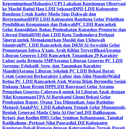
Kepemimpinan
Mahasiswi UPI Lakukan Kunjungan Observasi
ke Masjid Baitul Haq LDII Sukasari
DPD LDII Kabupaten
Bandung Cetak Kader Muda Siap Dakwah dan
Berorganisasi
DPD LDII Kabupaten Bandung Gelar Pelatihan
Pendidikan Keagamaan dan Dakwah
PC LDII Rancaekek
Gelar Konsolidasi, Bahas Peningkatan Kapasitas Pengurus dan
Literasi Digital
DMI dan LDII Kota Tasikmalaya Perkuat
Sinergi untuk Memakmurkan Masjid dan Ukhuwah
Islamiyah
PC LDII Rancaekek dan DKM Al Awwabin Gelar
Pemantauan Istiwa A’zam, Arah Kiblat Terverifikasi
Asrama
Liburan Generus LDII Rancaekek Tanamkan 29 Karakter
Luhur pada Remaja SMP
Asrama Liburan Generus PC LDII
Soreang: Edukatif, Seru, dan Tanamkan Karakter
Mandiri
Asrama Liburan Sekolah PC LDII Bekasi Barat:
Cetak Generasi Berkarakter Luhur dan Alim Mandiri
Wakil
Ketua PC LDII Rancaekek Ajak Warga Bijak Bermedia Sosial,
Dukung Akun Resmi DPP
LDII Banyusari Gelar Asrama
Pengajian Generus Caberawit untuk Isi Liburan Anak dengan
Nilai Keagamaan
TPA Al Barokatul Ghoni Bekasi Gelar
Pembagian Rapor, Orang Tua Diingatkan Jaga Rutinitas
Mengaji Anak
PAC LDII Kaliabang Tengah Gelar Munaqosah,
Bentuk Generasi Muda Cinta Al-Qur’an
LDII Balikpapan,
Kejari, dan Kodim 0905 Gelar Seminar Kebangsaan: Tangkal
Radikalisme, Perkuat Nilai Pancasila
LDII Kabupaten
Kuningan Bekali Remaja dengan Keterampilan Ternak Puyuh