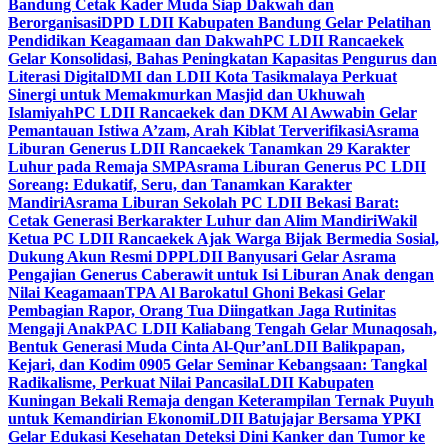
Bandung Cetak Kader Muda Siap Dakwah dan
Berorganisasi
DPD LDII Kabupaten Bandung Gelar Pelatihan
Pendidikan Keagamaan dan Dakwah
PC LDII Rancaekek
Gelar Konsolidasi, Bahas Peningkatan Kapasitas Pengurus dan
Literasi Digital
DMI dan LDII Kota Tasikmalaya Perkuat
Sinergi untuk Memakmurkan Masjid dan Ukhuwah
Islamiyah
PC LDII Rancaekek dan DKM Al Awwabin Gelar
Pemantauan Istiwa A’zam, Arah Kiblat Terverifikasi
Asrama
Liburan Generus LDII Rancaekek Tanamkan 29 Karakter
Luhur pada Remaja SMP
Asrama Liburan Generus PC LDII
Soreang: Edukatif, Seru, dan Tanamkan Karakter
Mandiri
Asrama Liburan Sekolah PC LDII Bekasi Barat:
Cetak Generasi Berkarakter Luhur dan Alim Mandiri
Wakil
Ketua PC LDII Rancaekek Ajak Warga Bijak Bermedia Sosial,
Dukung Akun Resmi DPP
LDII Banyusari Gelar Asrama
Pengajian Generus Caberawit untuk Isi Liburan Anak dengan
Nilai Keagamaan
TPA Al Barokatul Ghoni Bekasi Gelar
Pembagian Rapor, Orang Tua Diingatkan Jaga Rutinitas
Mengaji Anak
PAC LDII Kaliabang Tengah Gelar Munaqosah,
Bentuk Generasi Muda Cinta Al-Qur’an
LDII Balikpapan,
Kejari, dan Kodim 0905 Gelar Seminar Kebangsaan: Tangkal
Radikalisme, Perkuat Nilai Pancasila
LDII Kabupaten
Kuningan Bekali Remaja dengan Keterampilan Ternak Puyuh
untuk Kemandirian Ekonomi
LDII Batujajar Bersama YPKI
Gelar Edukasi Kesehatan Deteksi Dini Kanker dan Tumor ke