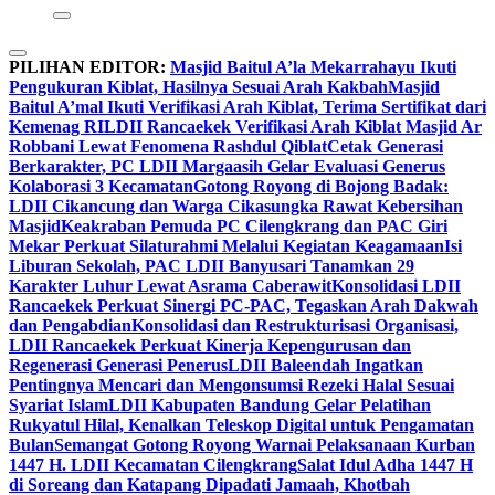
PILIHAN EDITOR:
Masjid Baitul A’la Mekarrahayu Ikuti
Pengukuran Kiblat, Hasilnya Sesuai Arah Kakbah
Masjid
Baitul A’mal Ikuti Verifikasi Arah Kiblat, Terima Sertifikat dari
Kemenag RI
LDII Rancaekek Verifikasi Arah Kiblat Masjid Ar
Robbani Lewat Fenomena Rashdul Qiblat
Cetak Generasi
Berkarakter, PC LDII Margaasih Gelar Evaluasi Generus
Kolaborasi 3 Kecamatan
Gotong Royong di Bojong Badak:
LDII Cikancung dan Warga Cikasungka Rawat Kebersihan
Masjid
Keakraban Pemuda PC Cilengkrang dan PAC Giri
Mekar Perkuat Silaturahmi Melalui Kegiatan Keagamaan
Isi
Liburan Sekolah, PAC LDII Banyusari Tanamkan 29
Karakter Luhur Lewat Asrama Caberawit
Konsolidasi LDII
Rancaekek Perkuat Sinergi PC-PAC, Tegaskan Arah Dakwah
dan Pengabdian
Konsolidasi dan Restrukturisasi Organisasi,
LDII Rancaekek Perkuat Kinerja Kepengurusan dan
Regenerasi Generasi Penerus
LDII Baleendah Ingatkan
Pentingnya Mencari dan Mengonsumsi Rezeki Halal Sesuai
Syariat Islam
LDII Kabupaten Bandung Gelar Pelatihan
Rukyatul Hilal, Kenalkan Teleskop Digital untuk Pengamatan
Bulan
Semangat Gotong Royong Warnai Pelaksanaan Kurban
1447 H. LDII Kecamatan Cilengkrang
Salat Idul Adha 1447 H
di Soreang dan Katapang Dipadati Jamaah, Khotbah