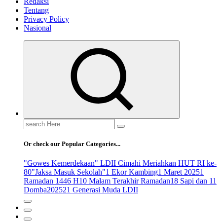
Redaksi
Tentang
Privacy Policy
Nasional
Search
for:
Or check our Popular Categories...
"Gowes Kemerdekaan" LDII Cimahi Meriahkan HUT RI ke-
80
"Jaksa Masuk Sekolah"
1 Ekor Kambing
1 Maret 2025
1
Ramadan 1446 H
10 Malam Terakhir Ramadan
18 Sapi dan 11
Domba
2025
21 Generasi Muda LDII