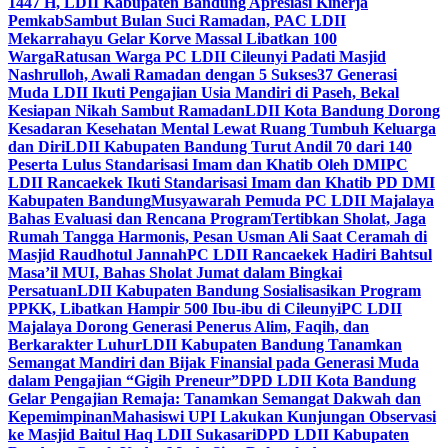
1447 H, LDII Kabupaten Bandung Apresiasi Kinerja
Pemkab
Sambut Bulan Suci Ramadan, PAC LDII
Mekarrahayu Gelar Korve Massal Libatkan 100
Warga
Ratusan Warga PC LDII Cileunyi Padati Masjid
Nashrulloh, Awali Ramadan dengan 5 Sukses
37 Generasi
Muda LDII Ikuti Pengajian Usia Mandiri di Paseh, Bekal
Kesiapan Nikah Sambut Ramadan
LDII Kota Bandung Dorong
Kesadaran Kesehatan Mental Lewat Ruang Tumbuh Keluarga
dan Diri
LDII Kabupaten Bandung Turut Andil 70 dari 140
Peserta Lulus Standarisasi Imam dan Khatib Oleh DMI
PC
LDII Rancaekek Ikuti Standarisasi Imam dan Khatib PD DMI
Kabupaten Bandung
Musyawarah Pemuda PC LDII Majalaya
Bahas Evaluasi dan Rencana Program
Tertibkan Sholat, Jaga
Rumah Tangga Harmonis, Pesan Usman Ali Saat Ceramah di
Masjid Raudhotul Jannah
PC LDII Rancaekek Hadiri Bahtsul
Masa’il MUI, Bahas Sholat Jumat dalam Bingkai
Persatuan
LDII Kabupaten Bandung Sosialisasikan Program
PPKK, Libatkan Hampir 500 Ibu-ibu di Cileunyi
PC LDII
Majalaya Dorong Generasi Penerus Alim, Faqih, dan
Berkarakter Luhur
LDII Kabupaten Bandung Tanamkan
Semangat Mandiri dan Bijak Finansial pada Generasi Muda
dalam Pengajian “Gigih Preneur”
DPD LDII Kota Bandung
Gelar Pengajian Remaja: Tanamkan Semangat Dakwah dan
Kepemimpinan
Mahasiswi UPI Lakukan Kunjungan Observasi
ke Masjid Baitul Haq LDII Sukasari
DPD LDII Kabupaten