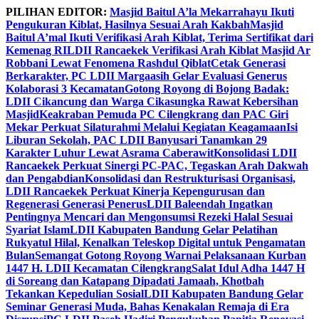
Skip
PILIHAN EDITOR:
Masjid Baitul A’la Mekarrahayu Ikuti
to
Pengukuran Kiblat, Hasilnya Sesuai Arah Kakbah
Masjid
content
Baitul A’mal Ikuti Verifikasi Arah Kiblat, Terima Sertifikat dari
Kemenag RI
LDII Rancaekek Verifikasi Arah Kiblat Masjid Ar
Robbani Lewat Fenomena Rashdul Qiblat
Cetak Generasi
Berkarakter, PC LDII Margaasih Gelar Evaluasi Generus
Kolaborasi 3 Kecamatan
Gotong Royong di Bojong Badak:
LDII Cikancung dan Warga Cikasungka Rawat Kebersihan
Masjid
Keakraban Pemuda PC Cilengkrang dan PAC Giri
Mekar Perkuat Silaturahmi Melalui Kegiatan Keagamaan
Isi
Liburan Sekolah, PAC LDII Banyusari Tanamkan 29
Karakter Luhur Lewat Asrama Caberawit
Konsolidasi LDII
Rancaekek Perkuat Sinergi PC-PAC, Tegaskan Arah Dakwah
dan Pengabdian
Konsolidasi dan Restrukturisasi Organisasi,
LDII Rancaekek Perkuat Kinerja Kepengurusan dan
Regenerasi Generasi Penerus
LDII Baleendah Ingatkan
Pentingnya Mencari dan Mengonsumsi Rezeki Halal Sesuai
Syariat Islam
LDII Kabupaten Bandung Gelar Pelatihan
Rukyatul Hilal, Kenalkan Teleskop Digital untuk Pengamatan
Bulan
Semangat Gotong Royong Warnai Pelaksanaan Kurban
1447 H. LDII Kecamatan Cilengkrang
Salat Idul Adha 1447 H
di Soreang dan Katapang Dipadati Jamaah, Khotbah
Tekankan Kepedulian Sosial
LDII Kabupaten Bandung Gelar
Seminar Generasi Muda, Bahas Kenakalan Remaja di Era