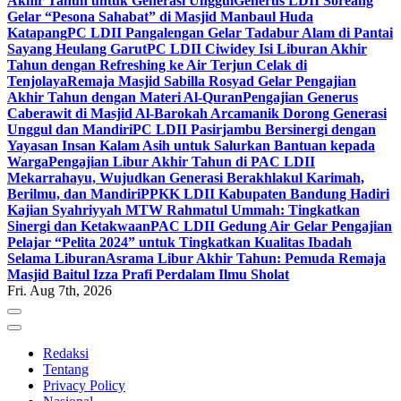
Akhir Tahun untuk Generasi Unggul
Generus LDII Soreang
Gelar “Pesona Sahabat” di Masjid Manbaul Huda
Katapang
PC LDII Pangalengan Gelar Tadabur Alam di Pantai
Sayang Heulang Garut
PC LDII Ciwidey Isi Liburan Akhir
Tahun dengan Refreshing ke Air Terjun Celak di
Tenjolaya
Remaja Masjid Sabilla Rosyad Gelar Pengajian
Akhir Tahun dengan Materi Al-Quran
Pengajian Generus
Caberawit di Masjid Al-Barokah Arcamanik Dorong Generasi
Unggul dan Mandiri
PC LDII Pasirjambu Bersinergi dengan
Yayasan Insan Kalam Asih untuk Salurkan Bantuan kepada
Warga
Pengajian Libur Akhir Tahun di PAC LDII
Mekarrahayu, Wujudkan Generasi Berakhlakul Karimah,
Berilmu, dan Mandiri
PPKK LDII Kabupaten Bandung Hadiri
Kajian Syahriyyah MTW Rahmatul Ummah: Tingkatkan
Sinergi dan Ketakwaan
PAC LDII Gedung Air Gelar Pengajian
Pelajar “Pelita 2024” untuk Tingkatkan Kualitas Ibadah
Selama Liburan
Asrama Libur Akhir Tahun: Pemuda Remaja
Masjid Baitul Izza Prafi Perdalam Ilmu Sholat
Fri. Aug 7th, 2026
Redaksi
Tentang
Privacy Policy