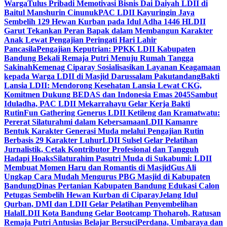
Warga
Tulus Pribadi Memotivasi Bisnis Dai Daiyah LDII di
Baitul Manshurin Cinunuk
PAC LDII Kayuringin Jaya
Sembelih 129 Hewan Kurban pada Idul Adha 1446 H
LDII
Garut Tekankan Peran Bapak dalam Membangun Karakter
Anak Lewat Pengajian Peringati Hari Lahir
Pancasila
Pengajian Keputrian: PPKK LDII Kabupaten
Bandung Bekali Remaja Putri Menuju Rumah Tangga
Sakinah
Kemenag Ciparay Sosialisasikan Layanan Keagamaan
kepada Warga LDII di Masjid Darussalam Pakutandang
Bakti
Lansia LDII: Mendorong Kesehatan Lansia Lewat CKG,
Komitmen Dukung BEDAS dan Indonesia Emas 2045
Sambut
Iduladha, PAC LDII Mekarrahayu Gelar Kerja Bakti
Rutin
Fun Gathering Generus LDII Ketileng dan Kramatwatu:
Pererat Silaturahmi dalam Kebersamaan
LDII Kamanre
Bentuk Karakter Generasi Muda melalui Pengajian Rutin
Berbasis 29 Karakter Luhur
LDII Sulsel Gelar Pelatihan
Jurnalistik, Cetak Kontributor Profesional dan Tangguh
Hadapi Hoaks
Silaturahim Pasutri Muda di Sukabumi: LDII
Membuat Momen Haru dan Romantis di Masjid
Gus Ali
Ungkap Cara Mudah Mengurus PBG Masjid di Kabupaten
Bandung
Dinas Pertanian Kabupaten Bandung Edukasi Calon
Petugas Sembelih Hewan Kurban di Ciparay
Jelang Idul
Qurban, DMI dan LDII Gelar Pelatihan Penyembelihan
Halal
LDII Kota Bandung Gelar Bootcamp Thoharoh, Ratusan
Remaja Putri Antusias Belajar Bersuci
Perdana, Umbaraya dan