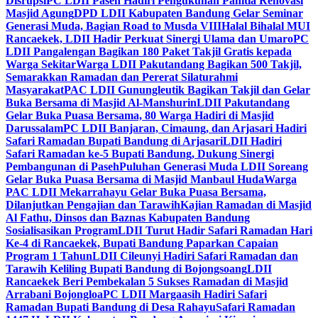
Disrupsi
PC LDII Paseh Hadiri Pengukuhan Panitia Renovasi
Masjid Agung
DPD LDII Kabupaten Bandung Gelar Seminar
Generasi Muda, Bagian Road to Musda VIII
Halal Bihalal MUI
Rancaekek, LDII Hadir Perkuat Sinergi Ulama dan Umaro
PC
LDII Pangalengan Bagikan 180 Paket Takjil Gratis kepada
Warga Sekitar
Warga LDII Pakutandang Bagikan 500 Takjil,
Semarakkan Ramadan dan Pererat Silaturahmi
Masyarakat
PAC LDII Gunungleutik Bagikan Takjil dan Gelar
Buka Bersama di Masjid Al-Manshurin
LDII Pakutandang
Gelar Buka Puasa Bersama, 80 Warga Hadiri di Masjid
Darussalam
PC LDII Banjaran, Cimaung, dan Arjasari Hadiri
Safari Ramadan Bupati Bandung di Arjasari
LDII Hadiri
Safari Ramadan ke-5 Bupati Bandung, Dukung Sinergi
Pembangunan di Paseh
Puluhan Generasi Muda LDII Soreang
Gelar Buka Puasa Bersama di Masjid Manbaul Huda
Warga
PAC LDII Mekarrahayu Gelar Buka Puasa Bersama,
Dilanjutkan Pengajian dan Tarawih
Kajian Ramadan di Masjid
Al Fathu, Dinsos dan Baznas Kabupaten Bandung
Sosialisasikan Program
LDII Turut Hadir Safari Ramadan Hari
Ke-4 di Rancaekek, Bupati Bandung Paparkan Capaian
Program 1 Tahun
LDII Cileunyi Hadiri Safari Ramadan dan
Tarawih Keliling Bupati Bandung di Bojongsoang
LDII
Rancaekek Beri Pembekalan 5 Sukses Ramadan di Masjid
Arrabani Bojongloa
PC LDII Margaasih Hadiri Safari
Ramadan Bupati Bandung di Desa Rahayu
Safari Ramadan