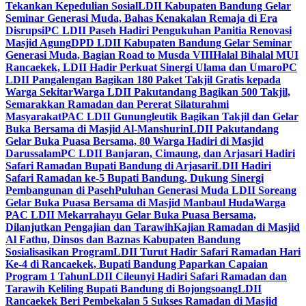
Tekankan Kepedulian Sosial
LDII Kabupaten Bandung Gelar
Seminar Generasi Muda, Bahas Kenakalan Remaja di Era
Disrupsi
PC LDII Paseh Hadiri Pengukuhan Panitia Renovasi
Masjid Agung
DPD LDII Kabupaten Bandung Gelar Seminar
Generasi Muda, Bagian Road to Musda VIII
Halal Bihalal MUI
Rancaekek, LDII Hadir Perkuat Sinergi Ulama dan Umaro
PC
LDII Pangalengan Bagikan 180 Paket Takjil Gratis kepada
Warga Sekitar
Warga LDII Pakutandang Bagikan 500 Takjil,
Semarakkan Ramadan dan Pererat Silaturahmi
Masyarakat
PAC LDII Gunungleutik Bagikan Takjil dan Gelar
Buka Bersama di Masjid Al-Manshurin
LDII Pakutandang
Gelar Buka Puasa Bersama, 80 Warga Hadiri di Masjid
Darussalam
PC LDII Banjaran, Cimaung, dan Arjasari Hadiri
Safari Ramadan Bupati Bandung di Arjasari
LDII Hadiri
Safari Ramadan ke-5 Bupati Bandung, Dukung Sinergi
Pembangunan di Paseh
Puluhan Generasi Muda LDII Soreang
Gelar Buka Puasa Bersama di Masjid Manbaul Huda
Warga
PAC LDII Mekarrahayu Gelar Buka Puasa Bersama,
Dilanjutkan Pengajian dan Tarawih
Kajian Ramadan di Masjid
Al Fathu, Dinsos dan Baznas Kabupaten Bandung
Sosialisasikan Program
LDII Turut Hadir Safari Ramadan Hari
Ke-4 di Rancaekek, Bupati Bandung Paparkan Capaian
Program 1 Tahun
LDII Cileunyi Hadiri Safari Ramadan dan
Tarawih Keliling Bupati Bandung di Bojongsoang
LDII
Rancaekek Beri Pembekalan 5 Sukses Ramadan di Masjid