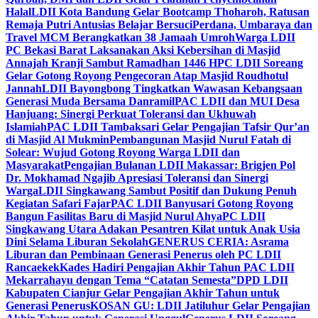
Halal
LDII Kota Bandung Gelar Bootcamp Thoharoh, Ratusan
Remaja Putri Antusias Belajar Bersuci
Perdana, Umbaraya dan
Travel MCM Berangkatkan 38 Jamaah Umroh
Warga LDII
PC Bekasi Barat Laksanakan Aksi Kebersihan di Masjid
Annajah Kranji Sambut Ramadhan 1446 H
PC LDII Soreang
Gelar Gotong Royong Pengecoran Atap Masjid Roudhotul
Jannah
LDII Bayongbong Tingkatkan Wawasan Kebangsaan
Generasi Muda Bersama Danramil
PAC LDII dan MUI Desa
Hanjuang: Sinergi Perkuat Toleransi dan Ukhuwah
Islamiah
PAC LDII Tambaksari Gelar Pengajian Tafsir Qur’an
di Masjid Al Mukmin
Pembangunan Masjid Nurul Fatah di
Solear: Wujud Gotong Royong Warga LDII dan
Masyarakat
Pengajian Bulanan LDII Makassar: Brigjen Pol
Dr. Mokhamad Ngajib Apresiasi Toleransi dan Sinergi
Warga
LDII Singkawang Sambut Positif dan Dukung Penuh
Kegiatan Safari Fajar
PAC LDII Banyusari Gotong Royong
Bangun Fasilitas Baru di Masjid Nurul Ahya
PC LDII
Singkawang Utara Adakan Pesantren Kilat untuk Anak Usia
Dini Selama Liburan Sekolah
GENERUS CERIA: Asrama
Liburan dan Pembinaan Generasi Penerus oleh PC LDII
Rancaekek
Kades Hadiri Pengajian Akhir Tahun PAC LDII
Mekarrahayu dengan Tema “Catatan Semesta”
DPD LDII
Kabupaten Cianjur Gelar Pengajian Akhir Tahun untuk
Generasi Penerus
KOSAN GU: LDII Jatiluhur Gelar Pengajian