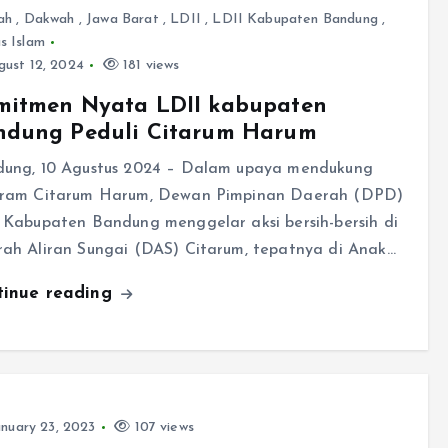
ah
,
Dakwah
,
Jawa Barat
,
LDII
,
LDII Kabupaten Bandung
,
s Islam
ust 12, 2024
181 views
mitmen Nyata LDII kabupaten
ndung Peduli Citarum Harum
ung, 10 Agustus 2024 – Dalam upaya mendukung
ram Citarum Harum, Dewan Pimpinan Daerah (DPD)
 Kabupaten Bandung menggelar aksi bersih-bersih di
ah Aliran Sungai (DAS) Citarum, tepatnya di Anak…
tinue reading
nuary 23, 2023
107 views