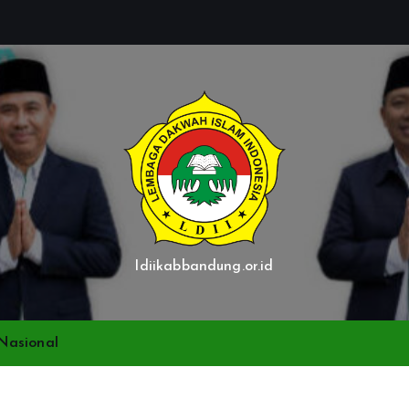
ldiikabbandung.or.id
Nasional