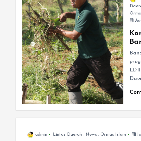
Daer
Orma
Aug
Ko
Ba
Band
prog
LDII
Daer
Con
admin
Lintas Daerah
,
News
,
Ormas Islam
Ja