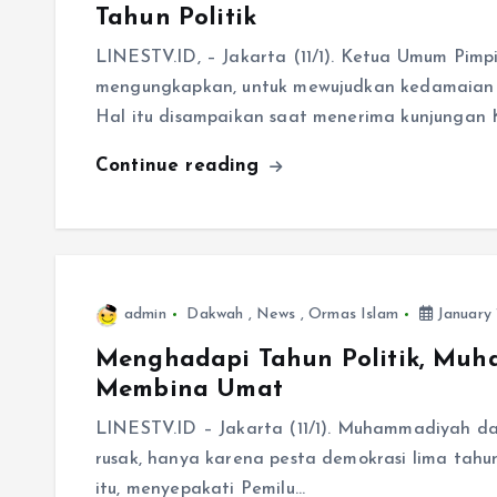
Tahun Politik
LINESTV.ID, – Jakarta (11/1). Ketua Umum Pi
mengungkapkan, untuk mewujudkan kedamaian b
Hal itu disampaikan saat menerima kunjunga
Continue reading
admin
Dakwah
,
News
,
Ormas Islam
January 
Menghadapi Tahun Politik, Muh
Membina Umat
LINESTV.ID – Jakarta (11/1). Muhammadiyah d
rusak, hanya karena pesta demokrasi lima tahu
itu, menyepakati Pemilu…