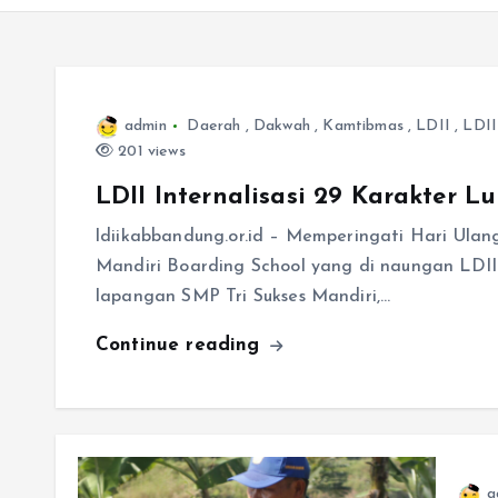
admin
Daerah
,
Dakwah
,
Kamtibmas
,
LDII
,
LDII
201 views
LDII Internalisasi 29 Karakter 
ldiikabbandung.or.id – Memperingati Hari Ulan
Mandiri Boarding School yang di naungan LDI
lapangan SMP Tri Sukses Mandiri,…
Continue reading
a