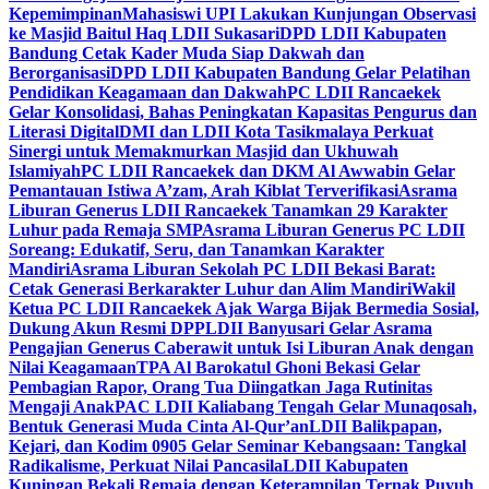
Kepemimpinan
Mahasiswi UPI Lakukan Kunjungan Observasi
ke Masjid Baitul Haq LDII Sukasari
DPD LDII Kabupaten
Bandung Cetak Kader Muda Siap Dakwah dan
Berorganisasi
DPD LDII Kabupaten Bandung Gelar Pelatihan
Pendidikan Keagamaan dan Dakwah
PC LDII Rancaekek
Gelar Konsolidasi, Bahas Peningkatan Kapasitas Pengurus dan
Literasi Digital
DMI dan LDII Kota Tasikmalaya Perkuat
Sinergi untuk Memakmurkan Masjid dan Ukhuwah
Islamiyah
PC LDII Rancaekek dan DKM Al Awwabin Gelar
Pemantauan Istiwa A’zam, Arah Kiblat Terverifikasi
Asrama
Liburan Generus LDII Rancaekek Tanamkan 29 Karakter
Luhur pada Remaja SMP
Asrama Liburan Generus PC LDII
Soreang: Edukatif, Seru, dan Tanamkan Karakter
Mandiri
Asrama Liburan Sekolah PC LDII Bekasi Barat:
Cetak Generasi Berkarakter Luhur dan Alim Mandiri
Wakil
Ketua PC LDII Rancaekek Ajak Warga Bijak Bermedia Sosial,
Dukung Akun Resmi DPP
LDII Banyusari Gelar Asrama
Pengajian Generus Caberawit untuk Isi Liburan Anak dengan
Nilai Keagamaan
TPA Al Barokatul Ghoni Bekasi Gelar
Pembagian Rapor, Orang Tua Diingatkan Jaga Rutinitas
Mengaji Anak
PAC LDII Kaliabang Tengah Gelar Munaqosah,
Bentuk Generasi Muda Cinta Al-Qur’an
LDII Balikpapan,
Kejari, dan Kodim 0905 Gelar Seminar Kebangsaan: Tangkal
Radikalisme, Perkuat Nilai Pancasila
LDII Kabupaten
Kuningan Bekali Remaja dengan Keterampilan Ternak Puyuh