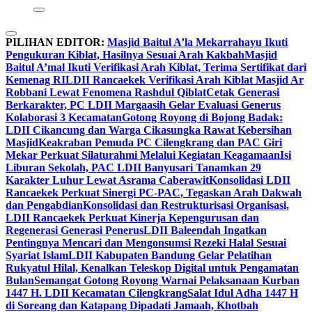
PILIHAN EDITOR:
Masjid Baitul A’la Mekarrahayu Ikuti
Pengukuran Kiblat, Hasilnya Sesuai Arah Kakbah
Masjid
Baitul A’mal Ikuti Verifikasi Arah Kiblat, Terima Sertifikat dari
Kemenag RI
LDII Rancaekek Verifikasi Arah Kiblat Masjid Ar
Robbani Lewat Fenomena Rashdul Qiblat
Cetak Generasi
Berkarakter, PC LDII Margaasih Gelar Evaluasi Generus
Kolaborasi 3 Kecamatan
Gotong Royong di Bojong Badak:
LDII Cikancung dan Warga Cikasungka Rawat Kebersihan
Masjid
Keakraban Pemuda PC Cilengkrang dan PAC Giri
Mekar Perkuat Silaturahmi Melalui Kegiatan Keagamaan
Isi
Liburan Sekolah, PAC LDII Banyusari Tanamkan 29
Karakter Luhur Lewat Asrama Caberawit
Konsolidasi LDII
Rancaekek Perkuat Sinergi PC-PAC, Tegaskan Arah Dakwah
dan Pengabdian
Konsolidasi dan Restrukturisasi Organisasi,
LDII Rancaekek Perkuat Kinerja Kepengurusan dan
Regenerasi Generasi Penerus
LDII Baleendah Ingatkan
Pentingnya Mencari dan Mengonsumsi Rezeki Halal Sesuai
Syariat Islam
LDII Kabupaten Bandung Gelar Pelatihan
Rukyatul Hilal, Kenalkan Teleskop Digital untuk Pengamatan
Bulan
Semangat Gotong Royong Warnai Pelaksanaan Kurban
1447 H. LDII Kecamatan Cilengkrang
Salat Idul Adha 1447 H
di Soreang dan Katapang Dipadati Jamaah, Khotbah