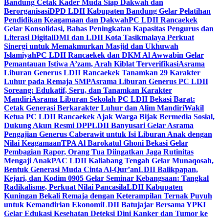
Bandung Cetak Kader Muda Siap Dakwah dan
Berorganisasi
DPD LDII Kabupaten Bandung Gelar Pelatihan
Pendidikan Keagamaan dan Dakwah
PC LDII Rancaekek
Gelar Konsolidasi, Bahas Peningkatan Kapasitas Pengurus dan
Literasi Digital
DMI dan LDII Kota Tasikmalaya Perkuat
Sinergi untuk Memakmurkan Masjid dan Ukhuwah
Islamiyah
PC LDII Rancaekek dan DKM Al Awwabin Gelar
Pemantauan Istiwa A’zam, Arah Kiblat Terverifikasi
Asrama
Liburan Generus LDII Rancaekek Tanamkan 29 Karakter
Luhur pada Remaja SMP
Asrama Liburan Generus PC LDII
Soreang: Edukatif, Seru, dan Tanamkan Karakter
Mandiri
Asrama Liburan Sekolah PC LDII Bekasi Barat:
Cetak Generasi Berkarakter Luhur dan Alim Mandiri
Wakil
Ketua PC LDII Rancaekek Ajak Warga Bijak Bermedia Sosial,
Dukung Akun Resmi DPP
LDII Banyusari Gelar Asrama
Pengajian Generus Caberawit untuk Isi Liburan Anak dengan
Nilai Keagamaan
TPA Al Barokatul Ghoni Bekasi Gelar
Pembagian Rapor, Orang Tua Diingatkan Jaga Rutinitas
Mengaji Anak
PAC LDII Kaliabang Tengah Gelar Munaqosah,
Bentuk Generasi Muda Cinta Al-Qur’an
LDII Balikpapan,
Kejari, dan Kodim 0905 Gelar Seminar Kebangsaan: Tangkal
Radikalisme, Perkuat Nilai Pancasila
LDII Kabupaten
Kuningan Bekali Remaja dengan Keterampilan Ternak Puyuh
untuk Kemandirian Ekonomi
LDII Batujajar Bersama YPKI
Gelar Edukasi Kesehatan Deteksi Dini Kanker dan Tumor ke