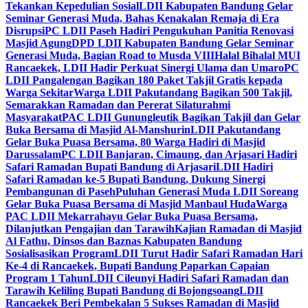
Tekankan Kepedulian Sosial
LDII Kabupaten Bandung Gelar
Seminar Generasi Muda, Bahas Kenakalan Remaja di Era
Disrupsi
PC LDII Paseh Hadiri Pengukuhan Panitia Renovasi
Masjid Agung
DPD LDII Kabupaten Bandung Gelar Seminar
Generasi Muda, Bagian Road to Musda VIII
Halal Bihalal MUI
Rancaekek, LDII Hadir Perkuat Sinergi Ulama dan Umaro
PC
LDII Pangalengan Bagikan 180 Paket Takjil Gratis kepada
Warga Sekitar
Warga LDII Pakutandang Bagikan 500 Takjil,
Semarakkan Ramadan dan Pererat Silaturahmi
Masyarakat
PAC LDII Gunungleutik Bagikan Takjil dan Gelar
Buka Bersama di Masjid Al-Manshurin
LDII Pakutandang
Gelar Buka Puasa Bersama, 80 Warga Hadiri di Masjid
Darussalam
PC LDII Banjaran, Cimaung, dan Arjasari Hadiri
Safari Ramadan Bupati Bandung di Arjasari
LDII Hadiri
Safari Ramadan ke-5 Bupati Bandung, Dukung Sinergi
Pembangunan di Paseh
Puluhan Generasi Muda LDII Soreang
Gelar Buka Puasa Bersama di Masjid Manbaul Huda
Warga
PAC LDII Mekarrahayu Gelar Buka Puasa Bersama,
Dilanjutkan Pengajian dan Tarawih
Kajian Ramadan di Masjid
Al Fathu, Dinsos dan Baznas Kabupaten Bandung
Sosialisasikan Program
LDII Turut Hadir Safari Ramadan Hari
Ke-4 di Rancaekek, Bupati Bandung Paparkan Capaian
Program 1 Tahun
LDII Cileunyi Hadiri Safari Ramadan dan
Tarawih Keliling Bupati Bandung di Bojongsoang
LDII
Rancaekek Beri Pembekalan 5 Sukses Ramadan di Masjid