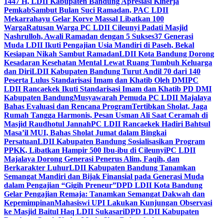
1447 H, LDII Kabupaten Bandung Apresiasi Kinerja
Pemkab
Sambut Bulan Suci Ramadan, PAC LDII
Mekarrahayu Gelar Korve Massal Libatkan 100
Warga
Ratusan Warga PC LDII Cileunyi Padati Masjid
Nashrulloh, Awali Ramadan dengan 5 Sukses
37 Generasi
Muda LDII Ikuti Pengajian Usia Mandiri di Paseh, Bekal
Kesiapan Nikah Sambut Ramadan
LDII Kota Bandung Dorong
Kesadaran Kesehatan Mental Lewat Ruang Tumbuh Keluarga
dan Diri
LDII Kabupaten Bandung Turut Andil 70 dari 140
Peserta Lulus Standarisasi Imam dan Khatib Oleh DMI
PC
LDII Rancaekek Ikuti Standarisasi Imam dan Khatib PD DMI
Kabupaten Bandung
Musyawarah Pemuda PC LDII Majalaya
Bahas Evaluasi dan Rencana Program
Tertibkan Sholat, Jaga
Rumah Tangga Harmonis, Pesan Usman Ali Saat Ceramah di
Masjid Raudhotul Jannah
PC LDII Rancaekek Hadiri Bahtsul
Masa’il MUI, Bahas Sholat Jumat dalam Bingkai
Persatuan
LDII Kabupaten Bandung Sosialisasikan Program
PPKK, Libatkan Hampir 500 Ibu-ibu di Cileunyi
PC LDII
Majalaya Dorong Generasi Penerus Alim, Faqih, dan
Berkarakter Luhur
LDII Kabupaten Bandung Tanamkan
Semangat Mandiri dan Bijak Finansial pada Generasi Muda
dalam Pengajian “Gigih Preneur”
DPD LDII Kota Bandung
Gelar Pengajian Remaja: Tanamkan Semangat Dakwah dan
Kepemimpinan
Mahasiswi UPI Lakukan Kunjungan Observasi
ke Masjid Baitul Haq LDII Sukasari
DPD LDII Kabupaten