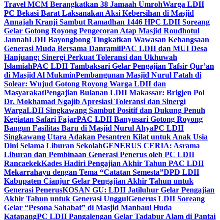
Travel MCM Berangkatkan 38 Jamaah Umroh
Warga LDII
PC Bekasi Barat Laksanakan Aksi Kebersihan di Masjid
Annajah Kranji Sambut Ramadhan 1446 H
PC LDII Soreang
Gelar Gotong Royong Pengecoran Atap Masjid Roudhotul
Jannah
LDII Bayongbong Tingkatkan Wawasan Kebangsaan
Generasi Muda Bersama Danramil
PAC LDII dan MUI Desa
Hanjuang: Sinergi Perkuat Toleransi dan Ukhuwah
Islamiah
PAC LDII Tambaksari Gelar Pengajian Tafsir Qur’an
di Masjid Al Mukmin
Pembangunan Masjid Nurul Fatah di
Solear: Wujud Gotong Royong Warga LDII dan
Masyarakat
Pengajian Bulanan LDII Makassar: Brigjen Pol
Dr. Mokhamad Ngajib Apresiasi Toleransi dan Sinergi
Warga
LDII Singkawang Sambut Positif dan Dukung Penuh
Kegiatan Safari Fajar
PAC LDII Banyusari Gotong Royong
Bangun Fasilitas Baru di Masjid Nurul Ahya
PC LDII
Singkawang Utara Adakan Pesantren Kilat untuk Anak Usia
Dini Selama Liburan Sekolah
GENERUS CERIA: Asrama
Liburan dan Pembinaan Generasi Penerus oleh PC LDII
Rancaekek
Kades Hadiri Pengajian Akhir Tahun PAC LDII
Mekarrahayu dengan Tema “Catatan Semesta”
DPD LDII
Kabupaten Cianjur Gelar Pengajian Akhir Tahun untuk
Generasi Penerus
KOSAN GU: LDII Jatiluhur Gelar Pengajian
Akhir Tahun untuk Generasi Unggul
Generus LDII Soreang
Gelar “Pesona Sahabat” di Masjid Manbaul Huda
Katapang
PC LDII Pangalengan Gelar Tadabur Alam di Pantai