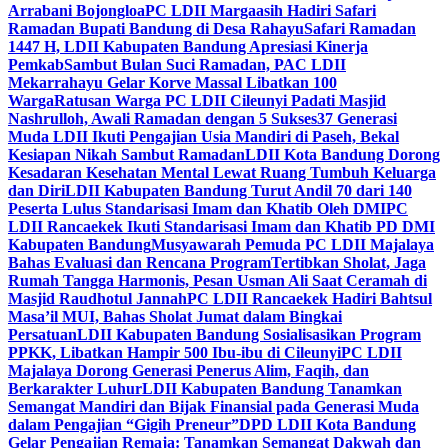
Arrabani Bojongloa
PC LDII Margaasih Hadiri Safari
Ramadan Bupati Bandung di Desa Rahayu
Safari Ramadan
1447 H, LDII Kabupaten Bandung Apresiasi Kinerja
Pemkab
Sambut Bulan Suci Ramadan, PAC LDII
Mekarrahayu Gelar Korve Massal Libatkan 100
Warga
Ratusan Warga PC LDII Cileunyi Padati Masjid
Nashrulloh, Awali Ramadan dengan 5 Sukses
37 Generasi
Muda LDII Ikuti Pengajian Usia Mandiri di Paseh, Bekal
Kesiapan Nikah Sambut Ramadan
LDII Kota Bandung Dorong
Kesadaran Kesehatan Mental Lewat Ruang Tumbuh Keluarga
dan Diri
LDII Kabupaten Bandung Turut Andil 70 dari 140
Peserta Lulus Standarisasi Imam dan Khatib Oleh DMI
PC
LDII Rancaekek Ikuti Standarisasi Imam dan Khatib PD DMI
Kabupaten Bandung
Musyawarah Pemuda PC LDII Majalaya
Bahas Evaluasi dan Rencana Program
Tertibkan Sholat, Jaga
Rumah Tangga Harmonis, Pesan Usman Ali Saat Ceramah di
Masjid Raudhotul Jannah
PC LDII Rancaekek Hadiri Bahtsul
Masa’il MUI, Bahas Sholat Jumat dalam Bingkai
Persatuan
LDII Kabupaten Bandung Sosialisasikan Program
PPKK, Libatkan Hampir 500 Ibu-ibu di Cileunyi
PC LDII
Majalaya Dorong Generasi Penerus Alim, Faqih, dan
Berkarakter Luhur
LDII Kabupaten Bandung Tanamkan
Semangat Mandiri dan Bijak Finansial pada Generasi Muda
dalam Pengajian “Gigih Preneur”
DPD LDII Kota Bandung
Gelar Pengajian Remaja: Tanamkan Semangat Dakwah dan