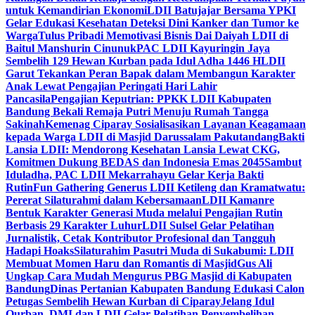
untuk Kemandirian Ekonomi
LDII Batujajar Bersama YPKI
Gelar Edukasi Kesehatan Deteksi Dini Kanker dan Tumor ke
Warga
Tulus Pribadi Memotivasi Bisnis Dai Daiyah LDII di
Baitul Manshurin Cinunuk
PAC LDII Kayuringin Jaya
Sembelih 129 Hewan Kurban pada Idul Adha 1446 H
LDII
Garut Tekankan Peran Bapak dalam Membangun Karakter
Anak Lewat Pengajian Peringati Hari Lahir
Pancasila
Pengajian Keputrian: PPKK LDII Kabupaten
Bandung Bekali Remaja Putri Menuju Rumah Tangga
Sakinah
Kemenag Ciparay Sosialisasikan Layanan Keagamaan
kepada Warga LDII di Masjid Darussalam Pakutandang
Bakti
Lansia LDII: Mendorong Kesehatan Lansia Lewat CKG,
Komitmen Dukung BEDAS dan Indonesia Emas 2045
Sambut
Iduladha, PAC LDII Mekarrahayu Gelar Kerja Bakti
Rutin
Fun Gathering Generus LDII Ketileng dan Kramatwatu:
Pererat Silaturahmi dalam Kebersamaan
LDII Kamanre
Bentuk Karakter Generasi Muda melalui Pengajian Rutin
Berbasis 29 Karakter Luhur
LDII Sulsel Gelar Pelatihan
Jurnalistik, Cetak Kontributor Profesional dan Tangguh
Hadapi Hoaks
Silaturahim Pasutri Muda di Sukabumi: LDII
Membuat Momen Haru dan Romantis di Masjid
Gus Ali
Ungkap Cara Mudah Mengurus PBG Masjid di Kabupaten
Bandung
Dinas Pertanian Kabupaten Bandung Edukasi Calon
Petugas Sembelih Hewan Kurban di Ciparay
Jelang Idul
Qurban, DMI dan LDII Gelar Pelatihan Penyembelihan