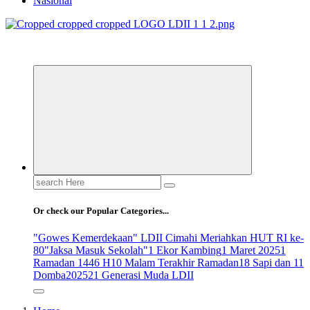
Nasional
ldiikabbandung.or.id
Search
for:
Or check our Popular Categories...
"Gowes Kemerdekaan" LDII Cimahi Meriahkan HUT RI ke-
80
"Jaksa Masuk Sekolah"
1 Ekor Kambing
1 Maret 2025
1
Ramadan 1446 H
10 Malam Terakhir Ramadan
18 Sapi dan 11
Domba
2025
21 Generasi Muda LDII