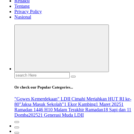
Redaksi
Tentang
Privacy Policy
Nasional
Search
for:
Or check our Popular Categories...
"Gowes Kemerdekaan" LDII Cimahi Meriahkan HUT RI ke-
80
"Jaksa Masuk Sekolah"
1 Ekor Kambing
1 Maret 2025
1
Ramadan 1446 H
10 Malam Terakhir Ramadan
18 Sapi dan 11
Domba
2025
21 Generasi Muda LDII