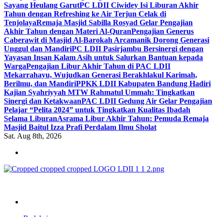
Sayang Heulang Garut
PC LDII Ciwidey Isi Liburan Akhir
Tahun dengan Refreshing ke Air Terjun Celak di
Tenjolaya
Remaja Masjid Sabilla Rosyad Gelar Pengajian
Akhir Tahun dengan Materi Al-Quran
Pengajian Generus
Caberawit di Masjid Al-Barokah Arcamanik Dorong Generasi
Unggul dan Mandiri
PC LDII Pasirjambu Bersinergi dengan
Yayasan Insan Kalam Asih untuk Salurkan Bantuan kepada
Warga
Pengajian Libur Akhir Tahun di PAC LDII
Mekarrahayu, Wujudkan Generasi Berakhlakul Karimah,
Berilmu, dan Mandiri
PPKK LDII Kabupaten Bandung Hadiri
Kajian Syahriyyah MTW Rahmatul Ummah: Tingkatkan
Sinergi dan Ketakwaan
PAC LDII Gedung Air Gelar Pengajian
Pelajar “Pelita 2024” untuk Tingkatkan Kualitas Ibadah
Selama Liburan
Asrama Libur Akhir Tahun: Pemuda Remaja
Masjid Baitul Izza Prafi Perdalam Ilmu Sholat
Sat. Aug 8th, 2026
ldiikabbandung.or.id