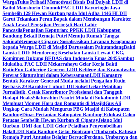
Warga
Tulus Pribadi Memotivasi Bisnis Dai Daiyah LDII di
Baitul Manshurin Cinunuk
PAC LDII Kayuringin Jaya
Sembelih 129 Hewan Kurban pada Idul Adha 1446 H
LDII
Garut Tekankan Peran Bapak dalam Membangun Karakter
Anak Lewat Pengajian Peringati Hari Lahir
Pancasila
Pengajian Keputrian: PPKK LDII Kabupaten
Bandung Bekali Remaja Putri Menuju Rumah Tangga
Sakinah
Kemenag Ciparay Sosialisasikan Layanan Keagamaan
kepada Warga LDII di Masjid Darussalam Pakutandang
Bakti
Lansia LDII: Mendorong Kesehatan Lansia Lewat CKG,
Komitmen Dukung BEDAS dan Indonesia Emas 2045
Sambut
Iduladha, PAC LDII Mekarrahayu Gelar Kerja Bakti
Rutin
Fun Gathering Generus LDII Ketileng dan Kramatwatu:
Pererat Silaturahmi dalam Kebersamaan
LDII Kamanre
Bentuk Karakter Generasi Muda melalui Pengajian Rutin
Berbasis 29 Karakter Luhur
LDII Sulsel Gelar Pelatihan
Jurnalistik, Cetak Kontributor Profesional dan Tangguh
Hadapi Hoaks
Silaturahim Pasutri Muda di Sukabumi: LDII
Membuat Momen Haru dan Romantis di Masjid
Gus Ali
Ungkap Cara Mudah Mengurus PBG Masjid di Kabupaten
Bandung
Dinas Pertanian Kabupaten Bandung Edukasi Calon
Petugas Sembelih Hewan Kurban di Ciparay
Jelang Idul
Qurban, DMI dan LDII Gelar Pelatihan Penyembelihan
Halal
LDII Kota Bandung Gelar Bootcamp Thoharoh, Ratusan
Remaja Putri Antusias Belajar Bersuci
Perdana, Umbaraya dan