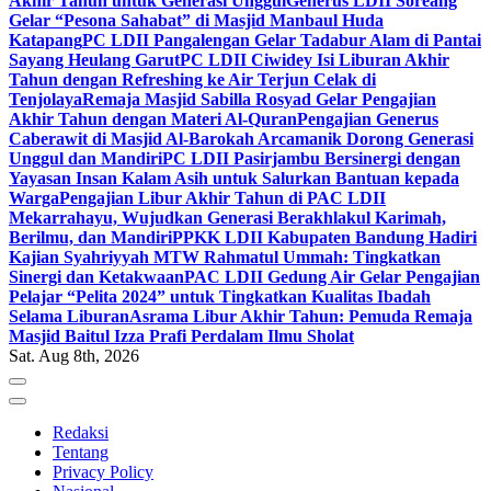
Akhir Tahun untuk Generasi Unggul
Generus LDII Soreang
Gelar “Pesona Sahabat” di Masjid Manbaul Huda
Katapang
PC LDII Pangalengan Gelar Tadabur Alam di Pantai
Sayang Heulang Garut
PC LDII Ciwidey Isi Liburan Akhir
Tahun dengan Refreshing ke Air Terjun Celak di
Tenjolaya
Remaja Masjid Sabilla Rosyad Gelar Pengajian
Akhir Tahun dengan Materi Al-Quran
Pengajian Generus
Caberawit di Masjid Al-Barokah Arcamanik Dorong Generasi
Unggul dan Mandiri
PC LDII Pasirjambu Bersinergi dengan
Yayasan Insan Kalam Asih untuk Salurkan Bantuan kepada
Warga
Pengajian Libur Akhir Tahun di PAC LDII
Mekarrahayu, Wujudkan Generasi Berakhlakul Karimah,
Berilmu, dan Mandiri
PPKK LDII Kabupaten Bandung Hadiri
Kajian Syahriyyah MTW Rahmatul Ummah: Tingkatkan
Sinergi dan Ketakwaan
PAC LDII Gedung Air Gelar Pengajian
Pelajar “Pelita 2024” untuk Tingkatkan Kualitas Ibadah
Selama Liburan
Asrama Libur Akhir Tahun: Pemuda Remaja
Masjid Baitul Izza Prafi Perdalam Ilmu Sholat
Sat. Aug 8th, 2026
Redaksi
Tentang
Privacy Policy