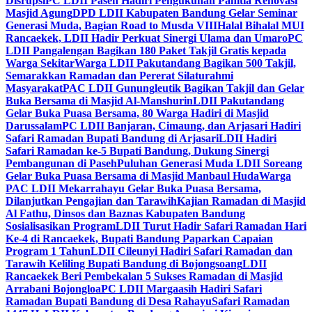
Disrupsi
PC LDII Paseh Hadiri Pengukuhan Panitia Renovasi
Masjid Agung
DPD LDII Kabupaten Bandung Gelar Seminar
Generasi Muda, Bagian Road to Musda VIII
Halal Bihalal MUI
Rancaekek, LDII Hadir Perkuat Sinergi Ulama dan Umaro
PC
LDII Pangalengan Bagikan 180 Paket Takjil Gratis kepada
Warga Sekitar
Warga LDII Pakutandang Bagikan 500 Takjil,
Semarakkan Ramadan dan Pererat Silaturahmi
Masyarakat
PAC LDII Gunungleutik Bagikan Takjil dan Gelar
Buka Bersama di Masjid Al-Manshurin
LDII Pakutandang
Gelar Buka Puasa Bersama, 80 Warga Hadiri di Masjid
Darussalam
PC LDII Banjaran, Cimaung, dan Arjasari Hadiri
Safari Ramadan Bupati Bandung di Arjasari
LDII Hadiri
Safari Ramadan ke-5 Bupati Bandung, Dukung Sinergi
Pembangunan di Paseh
Puluhan Generasi Muda LDII Soreang
Gelar Buka Puasa Bersama di Masjid Manbaul Huda
Warga
PAC LDII Mekarrahayu Gelar Buka Puasa Bersama,
Dilanjutkan Pengajian dan Tarawih
Kajian Ramadan di Masjid
Al Fathu, Dinsos dan Baznas Kabupaten Bandung
Sosialisasikan Program
LDII Turut Hadir Safari Ramadan Hari
Ke-4 di Rancaekek, Bupati Bandung Paparkan Capaian
Program 1 Tahun
LDII Cileunyi Hadiri Safari Ramadan dan
Tarawih Keliling Bupati Bandung di Bojongsoang
LDII
Rancaekek Beri Pembekalan 5 Sukses Ramadan di Masjid
Arrabani Bojongloa
PC LDII Margaasih Hadiri Safari
Ramadan Bupati Bandung di Desa Rahayu
Safari Ramadan