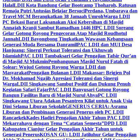
Halal
LDII Kota Bandung Gelar Bootcamp Thoharoh, Ratusan
Remaja Putri Antusias Belajar Bersuci
Perdana, Umbaraya dan
Travel MCM Berangkatkan 38 Jamaah Umroh
Warga LDII
PC Bekasi Barat Laksanakan Aksi Kebersihan di Masjid
Annajah Kranji Sambut Ramadhan 1446 H
PC LDII Soreang
Gelar Gotong Royong Pengecoran Atap Masjid Roudhotul
Jannah
LDII Bayongbong Tingkatkan Wawasan Kebangsaan
Generasi Muda Bersama Danramil
PAC LDII dan MUI Desa
Hanjuang: Sinergi Perkuat Toleransi dan Ukhuwah
Islamiah
PAC LDII Tambaksari Gelar Pengajian Tafsir Qur’an
di Masjid Al Mukmin
Pembangunan Masjid Nurul Fatah di
Solear: Wujud Gotong Royong Warga LDII dan
Masyarakat
Pengajian Bulanan LDII Makassar: Brigjen Pol
Dr. Mokhamad Ngajib Apresiasi Toleransi dan Sinergi
Warga
LDII Singkawang Sambut Positif dan Dukung Penuh
Kegiatan Safari Fajar
PAC LDII Banyusari Gotong Royong
Bangun Fasilitas Baru di Masjid Nurul Ahya
PC LDII
Singkawang Utara Adakan Pesantren Kilat untuk Anak Usia
Dini Selama Liburan Sekolah
GENERUS CERIA: Asrama
Liburan dan Pembinaan Generasi Penerus oleh PC LDII
Rancaekek
Kades Hadiri Pengajian Akhir Tahun PAC LDII
Mekarrahayu dengan Tema “Catatan Semesta”
DPD LDII
Kabupaten Cianjur Gelar Pengajian Akhir Tahun untuk
Generasi Penerus
KOSAN GU: LDII Jatiluhur Gelar Pengajian