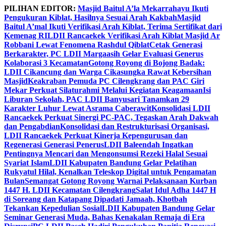
Skip
PILIHAN EDITOR:
Masjid Baitul A’la Mekarrahayu Ikuti
to
Pengukuran Kiblat, Hasilnya Sesuai Arah Kakbah
Masjid
content
Baitul A’mal Ikuti Verifikasi Arah Kiblat, Terima Sertifikat dari
Kemenag RI
LDII Rancaekek Verifikasi Arah Kiblat Masjid Ar
Robbani Lewat Fenomena Rashdul Qiblat
Cetak Generasi
Berkarakter, PC LDII Margaasih Gelar Evaluasi Generus
Kolaborasi 3 Kecamatan
Gotong Royong di Bojong Badak:
LDII Cikancung dan Warga Cikasungka Rawat Kebersihan
Masjid
Keakraban Pemuda PC Cilengkrang dan PAC Giri
Mekar Perkuat Silaturahmi Melalui Kegiatan Keagamaan
Isi
Liburan Sekolah, PAC LDII Banyusari Tanamkan 29
Karakter Luhur Lewat Asrama Caberawit
Konsolidasi LDII
Rancaekek Perkuat Sinergi PC-PAC, Tegaskan Arah Dakwah
dan Pengabdian
Konsolidasi dan Restrukturisasi Organisasi,
LDII Rancaekek Perkuat Kinerja Kepengurusan dan
Regenerasi Generasi Penerus
LDII Baleendah Ingatkan
Pentingnya Mencari dan Mengonsumsi Rezeki Halal Sesuai
Syariat Islam
LDII Kabupaten Bandung Gelar Pelatihan
Rukyatul Hilal, Kenalkan Teleskop Digital untuk Pengamatan
Bulan
Semangat Gotong Royong Warnai Pelaksanaan Kurban
1447 H. LDII Kecamatan Cilengkrang
Salat Idul Adha 1447 H
di Soreang dan Katapang Dipadati Jamaah, Khotbah
Tekankan Kepedulian Sosial
LDII Kabupaten Bandung Gelar
Seminar Generasi Muda, Bahas Kenakalan Remaja di Era