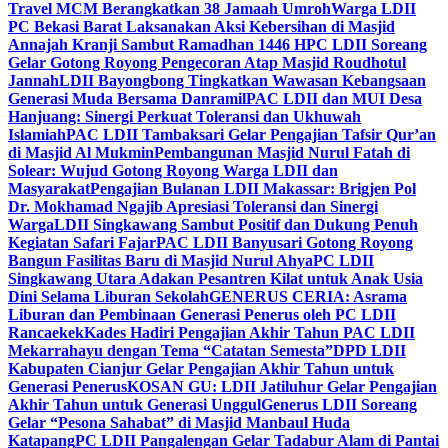
Travel MCM Berangkatkan 38 Jamaah Umroh
Warga LDII
PC Bekasi Barat Laksanakan Aksi Kebersihan di Masjid
Annajah Kranji Sambut Ramadhan 1446 H
PC LDII Soreang
Gelar Gotong Royong Pengecoran Atap Masjid Roudhotul
Jannah
LDII Bayongbong Tingkatkan Wawasan Kebangsaan
Generasi Muda Bersama Danramil
PAC LDII dan MUI Desa
Hanjuang: Sinergi Perkuat Toleransi dan Ukhuwah
Islamiah
PAC LDII Tambaksari Gelar Pengajian Tafsir Qur’an
di Masjid Al Mukmin
Pembangunan Masjid Nurul Fatah di
Solear: Wujud Gotong Royong Warga LDII dan
Masyarakat
Pengajian Bulanan LDII Makassar: Brigjen Pol
Dr. Mokhamad Ngajib Apresiasi Toleransi dan Sinergi
Warga
LDII Singkawang Sambut Positif dan Dukung Penuh
Kegiatan Safari Fajar
PAC LDII Banyusari Gotong Royong
Bangun Fasilitas Baru di Masjid Nurul Ahya
PC LDII
Singkawang Utara Adakan Pesantren Kilat untuk Anak Usia
Dini Selama Liburan Sekolah
GENERUS CERIA: Asrama
Liburan dan Pembinaan Generasi Penerus oleh PC LDII
Rancaekek
Kades Hadiri Pengajian Akhir Tahun PAC LDII
Mekarrahayu dengan Tema “Catatan Semesta”
DPD LDII
Kabupaten Cianjur Gelar Pengajian Akhir Tahun untuk
Generasi Penerus
KOSAN GU: LDII Jatiluhur Gelar Pengajian
Akhir Tahun untuk Generasi Unggul
Generus LDII Soreang
Gelar “Pesona Sahabat” di Masjid Manbaul Huda
Katapang
PC LDII Pangalengan Gelar Tadabur Alam di Pantai