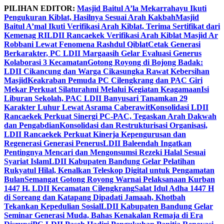
Skip
PILIHAN EDITOR:
Masjid Baitul A’la Mekarrahayu Ikuti
to
Pengukuran Kiblat, Hasilnya Sesuai Arah Kakbah
Masjid
content
Baitul A’mal Ikuti Verifikasi Arah Kiblat, Terima Sertifikat dari
Kemenag RI
LDII Rancaekek Verifikasi Arah Kiblat Masjid Ar
Robbani Lewat Fenomena Rashdul Qiblat
Cetak Generasi
Berkarakter, PC LDII Margaasih Gelar Evaluasi Generus
Kolaborasi 3 Kecamatan
Gotong Royong di Bojong Badak:
LDII Cikancung dan Warga Cikasungka Rawat Kebersihan
Masjid
Keakraban Pemuda PC Cilengkrang dan PAC Giri
Mekar Perkuat Silaturahmi Melalui Kegiatan Keagamaan
Isi
Liburan Sekolah, PAC LDII Banyusari Tanamkan 29
Karakter Luhur Lewat Asrama Caberawit
Konsolidasi LDII
Rancaekek Perkuat Sinergi PC-PAC, Tegaskan Arah Dakwah
dan Pengabdian
Konsolidasi dan Restrukturisasi Organisasi,
LDII Rancaekek Perkuat Kinerja Kepengurusan dan
Regenerasi Generasi Penerus
LDII Baleendah Ingatkan
Pentingnya Mencari dan Mengonsumsi Rezeki Halal Sesuai
Syariat Islam
LDII Kabupaten Bandung Gelar Pelatihan
Rukyatul Hilal, Kenalkan Teleskop Digital untuk Pengamatan
Bulan
Semangat Gotong Royong Warnai Pelaksanaan Kurban
1447 H. LDII Kecamatan Cilengkrang
Salat Idul Adha 1447 H
di Soreang dan Katapang Dipadati Jamaah, Khotbah
Tekankan Kepedulian Sosial
LDII Kabupaten Bandung Gelar
Seminar Generasi Muda, Bahas Kenakalan Remaja di Era