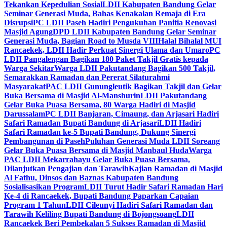
Tekankan Kepedulian Sosial
LDII Kabupaten Bandung Gelar
Seminar Generasi Muda, Bahas Kenakalan Remaja di Era
Disrupsi
PC LDII Paseh Hadiri Pengukuhan Panitia Renovasi
Masjid Agung
DPD LDII Kabupaten Bandung Gelar Seminar
Generasi Muda, Bagian Road to Musda VIII
Halal Bihalal MUI
Rancaekek, LDII Hadir Perkuat Sinergi Ulama dan Umaro
PC
LDII Pangalengan Bagikan 180 Paket Takjil Gratis kepada
Warga Sekitar
Warga LDII Pakutandang Bagikan 500 Takjil,
Semarakkan Ramadan dan Pererat Silaturahmi
Masyarakat
PAC LDII Gunungleutik Bagikan Takjil dan Gelar
Buka Bersama di Masjid Al-Manshurin
LDII Pakutandang
Gelar Buka Puasa Bersama, 80 Warga Hadiri di Masjid
Darussalam
PC LDII Banjaran, Cimaung, dan Arjasari Hadiri
Safari Ramadan Bupati Bandung di Arjasari
LDII Hadiri
Safari Ramadan ke-5 Bupati Bandung, Dukung Sinergi
Pembangunan di Paseh
Puluhan Generasi Muda LDII Soreang
Gelar Buka Puasa Bersama di Masjid Manbaul Huda
Warga
PAC LDII Mekarrahayu Gelar Buka Puasa Bersama,
Dilanjutkan Pengajian dan Tarawih
Kajian Ramadan di Masjid
Al Fathu, Dinsos dan Baznas Kabupaten Bandung
Sosialisasikan Program
LDII Turut Hadir Safari Ramadan Hari
Ke-4 di Rancaekek, Bupati Bandung Paparkan Capaian
Program 1 Tahun
LDII Cileunyi Hadiri Safari Ramadan dan
Tarawih Keliling Bupati Bandung di Bojongsoang
LDII
Rancaekek Beri Pembekalan 5 Sukses Ramadan di Masjid