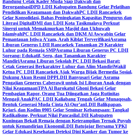
Bandung Cetak Kader Muda Siap Dakwah dan
Berorganisasi
DPD LDII Kabupaten Bandung Gelar Pelatihan
Pendidikan Keagamaan dan Dakwah
PC LDII Rancaekek
Gelar Konsolidasi, Bahas Peningkatan Kapasitas Pengurus dan
Literasi Digital
DMI dan LDII Kota Tasikmalaya Perkuat
Sinergi untuk Memakmurkan Masjid dan Ukhuwah
Islamiyah
PC LDII Rancaekek dan DKM Al Awwabin Gelar
Pemantauan Istiwa A’zam, Arah Kiblat Terverifikasi
Asrama
Liburan Generus LDII Rancaekek Tanamkan 29 Karakter
Luhur pada Remaja SMP
Asrama Liburan Generus PC LDII
Soreang: Edukatif, Seru, dan Tanamkan Karakter
Mandiri
Asrama Liburan Sekolah PC LDII Bekasi Barat:
Cetak Generasi Berkarakter Luhur dan Alim Mandiri
Wakil
Ketua PC LDII Rancaekek Ajak Warga Bijak Bermedia Sosial,
Dukung Akun Resmi DPP
LDII Banyusari Gelar Asrama
Pengajian Generus Caberawit untuk Isi Liburan Anak dengan
Nilai Keagamaan
TPA Al Barokatul Ghoni Bekasi Gelar
Pembagian Rapor, Orang Tua Diingatkan Jaga Rutinitas
Mengaji Anak
PAC LDII Kaliabang Tengah Gelar Munaqosah,
Bentuk Generasi Muda Cinta Al-Qur’an
LDII Balikpapan,
Kejari, dan Kodim 0905 Gelar Seminar Kebangsaan: Tangkal
Radikalisme, Perkuat Nilai Pancasila
LDII Kabupaten
Kuningan Bekali Remaja dengan Keterampilan Ternak Puyuh
untuk Kemandirian Ekonomi
LDII Batujajar Bersama YPKI
Gelar Edukasi Kesehatan Deteksi Dini Kanker dan Tumor ke