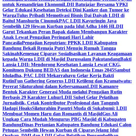
untuk Kemandirian Ekonomi
LDII Batujajar Bersama YPKI
Gelar Edukasi Kesehatan Deteksi Dini Kanker dan Tumor ke
Warga
Tulus Pribadi Memotivasi Bisnis Dai Daiyah LDII di
Baitul Manshurin Cinunuk
PAC LDII Kayuringin Jaya
Sembelih 129 Hewan Kurban pada Idul Adha 1446 H
LDII
Garut Tekankan Peran Bapak dalam Membangun Karakter
Anak Lewat Pengajian Peringati Hari Lahir
Pancasila
Pengajian Keputrian: PPKK LDII Kabupaten
Bandung Bekali Remaja Putri Menuju Rumah Tangga
Sakinah
Kemenag Ciparay Sosialisasikan Layanan Keagamaan
kepada Warga LDII di Masjid Darussalam Pakutandang
Bakti
Lansia LDII: Mendorong Kesehatan Lansia Lewat CKG,
Komitmen Dukung BEDAS dan Indonesia Emas 2045
Sambut
Iduladha, PAC LDII Mekarrahayu Gelar Kerja Bakti
Rutin
Fun Gathering Generus LDII Ketileng dan Kramatwatu:
Pererat Silaturahmi dalam Kebersamaan
LDII Kamanre
Bentuk Karakter Generasi Muda melalui Pengajian Rutin
Berbasis 29 Karakter Luhur
LDII Sulsel Gelar Pelatihan
Jurnalistik, Cetak Kontributor Profesional dan Tangguh
Hadapi Hoaks
Silaturahim Pasutri Muda di Sukabumi: LDII
Membuat Momen Haru dan Romantis di Masjid
Gus Ali
Ungkap Cara Mudah Mengurus PBG Masjid di Kabupaten
Bandung
Dinas Pertanian Kabupaten Bandung Edukasi Calon
Petugas Sembelih Hewan Kurban di Ciparay
Jelang Idul
Qurban, DMI dan LDII Gelar Pelatihan Penyembelihan