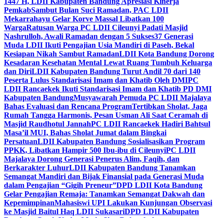
1447 H, LDII Kabupaten Bandung Apresiasi Kinerja
Pemkab
Sambut Bulan Suci Ramadan, PAC LDII
Mekarrahayu Gelar Korve Massal Libatkan 100
Warga
Ratusan Warga PC LDII Cileunyi Padati Masjid
Nashrulloh, Awali Ramadan dengan 5 Sukses
37 Generasi
Muda LDII Ikuti Pengajian Usia Mandiri di Paseh, Bekal
Kesiapan Nikah Sambut Ramadan
LDII Kota Bandung Dorong
Kesadaran Kesehatan Mental Lewat Ruang Tumbuh Keluarga
dan Diri
LDII Kabupaten Bandung Turut Andil 70 dari 140
Peserta Lulus Standarisasi Imam dan Khatib Oleh DMI
PC
LDII Rancaekek Ikuti Standarisasi Imam dan Khatib PD DMI
Kabupaten Bandung
Musyawarah Pemuda PC LDII Majalaya
Bahas Evaluasi dan Rencana Program
Tertibkan Sholat, Jaga
Rumah Tangga Harmonis, Pesan Usman Ali Saat Ceramah di
Masjid Raudhotul Jannah
PC LDII Rancaekek Hadiri Bahtsul
Masa’il MUI, Bahas Sholat Jumat dalam Bingkai
Persatuan
LDII Kabupaten Bandung Sosialisasikan Program
PPKK, Libatkan Hampir 500 Ibu-ibu di Cileunyi
PC LDII
Majalaya Dorong Generasi Penerus Alim, Faqih, dan
Berkarakter Luhur
LDII Kabupaten Bandung Tanamkan
Semangat Mandiri dan Bijak Finansial pada Generasi Muda
dalam Pengajian “Gigih Preneur”
DPD LDII Kota Bandung
Gelar Pengajian Remaja: Tanamkan Semangat Dakwah dan
Kepemimpinan
Mahasiswi UPI Lakukan Kunjungan Observasi
ke Masjid Baitul Haq LDII Sukasari
DPD LDII Kabupaten