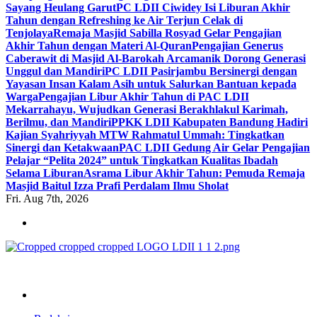
Sayang Heulang Garut
PC LDII Ciwidey Isi Liburan Akhir
Tahun dengan Refreshing ke Air Terjun Celak di
Tenjolaya
Remaja Masjid Sabilla Rosyad Gelar Pengajian
Akhir Tahun dengan Materi Al-Quran
Pengajian Generus
Caberawit di Masjid Al-Barokah Arcamanik Dorong Generasi
Unggul dan Mandiri
PC LDII Pasirjambu Bersinergi dengan
Yayasan Insan Kalam Asih untuk Salurkan Bantuan kepada
Warga
Pengajian Libur Akhir Tahun di PAC LDII
Mekarrahayu, Wujudkan Generasi Berakhlakul Karimah,
Berilmu, dan Mandiri
PPKK LDII Kabupaten Bandung Hadiri
Kajian Syahriyyah MTW Rahmatul Ummah: Tingkatkan
Sinergi dan Ketakwaan
PAC LDII Gedung Air Gelar Pengajian
Pelajar “Pelita 2024” untuk Tingkatkan Kualitas Ibadah
Selama Liburan
Asrama Libur Akhir Tahun: Pemuda Remaja
Masjid Baitul Izza Prafi Perdalam Ilmu Sholat
Fri. Aug 7th, 2026
ldiikabbandung.or.id