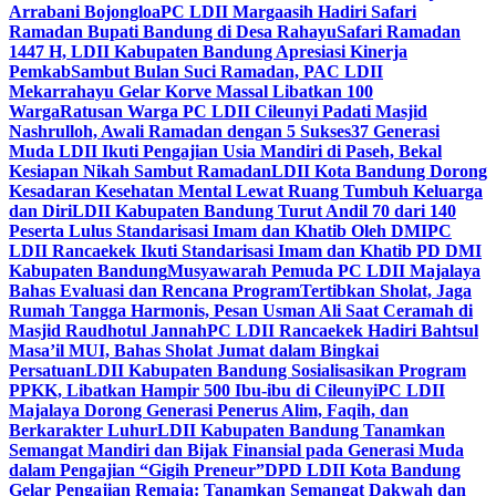
Arrabani Bojongloa
PC LDII Margaasih Hadiri Safari
Ramadan Bupati Bandung di Desa Rahayu
Safari Ramadan
1447 H, LDII Kabupaten Bandung Apresiasi Kinerja
Pemkab
Sambut Bulan Suci Ramadan, PAC LDII
Mekarrahayu Gelar Korve Massal Libatkan 100
Warga
Ratusan Warga PC LDII Cileunyi Padati Masjid
Nashrulloh, Awali Ramadan dengan 5 Sukses
37 Generasi
Muda LDII Ikuti Pengajian Usia Mandiri di Paseh, Bekal
Kesiapan Nikah Sambut Ramadan
LDII Kota Bandung Dorong
Kesadaran Kesehatan Mental Lewat Ruang Tumbuh Keluarga
dan Diri
LDII Kabupaten Bandung Turut Andil 70 dari 140
Peserta Lulus Standarisasi Imam dan Khatib Oleh DMI
PC
LDII Rancaekek Ikuti Standarisasi Imam dan Khatib PD DMI
Kabupaten Bandung
Musyawarah Pemuda PC LDII Majalaya
Bahas Evaluasi dan Rencana Program
Tertibkan Sholat, Jaga
Rumah Tangga Harmonis, Pesan Usman Ali Saat Ceramah di
Masjid Raudhotul Jannah
PC LDII Rancaekek Hadiri Bahtsul
Masa’il MUI, Bahas Sholat Jumat dalam Bingkai
Persatuan
LDII Kabupaten Bandung Sosialisasikan Program
PPKK, Libatkan Hampir 500 Ibu-ibu di Cileunyi
PC LDII
Majalaya Dorong Generasi Penerus Alim, Faqih, dan
Berkarakter Luhur
LDII Kabupaten Bandung Tanamkan
Semangat Mandiri dan Bijak Finansial pada Generasi Muda
dalam Pengajian “Gigih Preneur”
DPD LDII Kota Bandung
Gelar Pengajian Remaja: Tanamkan Semangat Dakwah dan