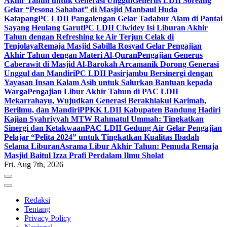
Akhir Tahun untuk Generasi Unggul
Generus LDII Soreang
Gelar “Pesona Sahabat” di Masjid Manbaul Huda
Katapang
PC LDII Pangalengan Gelar Tadabur Alam di Pantai
Sayang Heulang Garut
PC LDII Ciwidey Isi Liburan Akhir
Tahun dengan Refreshing ke Air Terjun Celak di
Tenjolaya
Remaja Masjid Sabilla Rosyad Gelar Pengajian
Akhir Tahun dengan Materi Al-Quran
Pengajian Generus
Caberawit di Masjid Al-Barokah Arcamanik Dorong Generasi
Unggul dan Mandiri
PC LDII Pasirjambu Bersinergi dengan
Yayasan Insan Kalam Asih untuk Salurkan Bantuan kepada
Warga
Pengajian Libur Akhir Tahun di PAC LDII
Mekarrahayu, Wujudkan Generasi Berakhlakul Karimah,
Berilmu, dan Mandiri
PPKK LDII Kabupaten Bandung Hadiri
Kajian Syahriyyah MTW Rahmatul Ummah: Tingkatkan
Sinergi dan Ketakwaan
PAC LDII Gedung Air Gelar Pengajian
Pelajar “Pelita 2024” untuk Tingkatkan Kualitas Ibadah
Selama Liburan
Asrama Libur Akhir Tahun: Pemuda Remaja
Masjid Baitul Izza Prafi Perdalam Ilmu Sholat
Fri. Aug 7th, 2026
Redaksi
Tentang
Privacy Policy