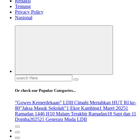
Redaksi
Tentang
Privacy Policy
Nasional
Search
for:
Or check our Popular Categories...
"Gowes Kemerdekaan" LDII Cimahi Meriahkan HUT RI ke-
80
"Jaksa Masuk Sekolah"
1 Ekor Kambing
1 Maret 2025
1
Ramadan 1446 H
10 Malam Terakhir Ramadan
18 Sapi dan 11
Domba
2025
21 Generasi Muda LDII