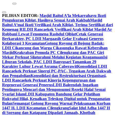
PILIHAN EDITOR:
Masjid Baitul A’la Mekarrahayu Ikuti
Pengukuran Kiblat, Hasilnya Sesuai Arah Kakbah
Masjid
Baitul A’mal Ikuti Verifikasi Arah Kiblat, Terima Sertifikat dari
Kemenag RI
LDII Rancaekek Verifikasi Arah Kiblat Masjid Ar
Robbani Lewat Fenomena Rashdul Qiblat
Cetak Generasi
Berkarakter, PC LDII Margaasih Gelar Evaluasi Generus
Kolaborasi 3 Kecamatan
Gotong Royong di Bojong Badak:
LDII Cikancung dan Warga Cikasungka Rawat Kebersihan
Masjid
Keakraban Pemuda PC Cilengkrang dan PAC Giri
Mekar Perkuat Silaturahmi Melalui Kegiatan Keagamaan
Isi
Liburan Sekolah, PAC LDII Banyusari Tanamkan 29
Karakter Luhur Lewat Asrama Caberawit
Konsolidasi LDII
Rancaekek Perkuat Sinergi PC-PAC, Tegaskan Arah Dakwah
dan Pengabdian
Konsolidasi dan Restrukturisasi Organisasi,
LDII Rancaekek Perkuat Kinerja Kepengurusan dan
Regenerasi Generasi Penerus
LDII Baleendah Ingatkan
Pentingnya Mencari dan Mengonsumsi Rezeki Halal Sesuai
Syariat Islam
LDII Kabupaten Bandung Gelar Pelatihan
Rukyatul Hilal, Kenalkan Teleskop Digital untuk Pengamatan
Bulan
Semangat Gotong Royong Warnai Pelaksanaan Kurban
1447 H. LDII Kecamatan Cilengkrang
Salat Idul Adha 1447 H
di Soreang dan Katapang Dipadati Jamaah, Khotbah