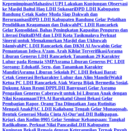
Kepemimpinan
Mahasiswi UPI Lakukan Kunjungan Observasi
ke Masjid Baitul Haq LDII Sukasari
DPD LDII Kabupaten
Bandung Cetak Kader Muda Siap Dakwah dan
Berorganisasi
DPD LDII Kabupaten Bandung Gelar Pelatihan
Pendidikan Keagamaan dan Dakwah
PC LDII Rancaekek
Gelar Konsolidasi, Bahas Peningkatan Kapasitas Pengurus dan
Literasi Digital
DMI dan LDII Kota Tasikmalaya Perkuat
Sinergi untuk Memakmurkan Masjid dan Ukhuwah
Islamiyah
PC LDII Rancaekek dan DKM Al Awwabin Gelar
Pemantauan Istiwa A’zam, Arah Kiblat Terverifikasi
Asrama
Liburan Generus LDII Rancaekek Tanamkan 29 Karakter
Luhur pada Remaja SMP
Asrama Liburan Generus PC LDII
Soreang: Edukatif, Seru, dan Tanamkan Karakter
Mandiri
Asrama Liburan Sekolah PC LDII Bekasi Barat:
Cetak Generasi Berkarakter Luhur dan Alim Mandiri
Wakil
Ketua PC LDII Rancaekek Ajak Warga Bijak Bermedia Sosial,
Dukung Akun Resmi DPP
LDII Banyusari Gelar Asrama
Pengajian Generus Caberawit untuk Isi Liburan Anak dengan
Nilai Keagamaan
TPA Al Barokatul Ghoni Bekasi Gelar
Pembagian Rapor, Orang Tua Diingatkan Jaga Rutinitas
Mengaji Anak
PAC LDII Kaliabang Tengah Gelar Munaqosah,
Bentuk Generasi Muda Cinta Al-Qur’an
LDII Balikpapan,
Kejari, dan Kodim 0905 Gelar Seminar Kebangsaan: Tangkal
Radikalisme, Perkuat Nilai Pancasila
LDII Kabupaten
Kuningan Bekali Remaja dengan Keterampilan Ternak Puyuh