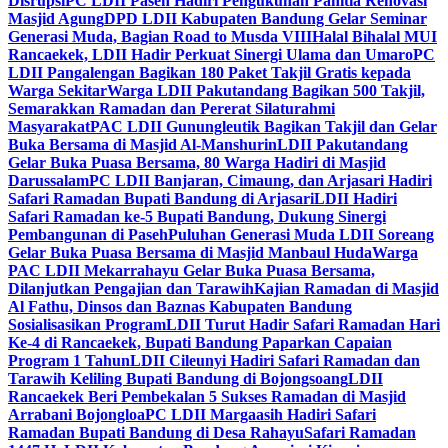
Disrupsi
PC LDII Paseh Hadiri Pengukuhan Panitia Renovasi
Masjid Agung
DPD LDII Kabupaten Bandung Gelar Seminar
Generasi Muda, Bagian Road to Musda VIII
Halal Bihalal MUI
Rancaekek, LDII Hadir Perkuat Sinergi Ulama dan Umaro
PC
LDII Pangalengan Bagikan 180 Paket Takjil Gratis kepada
Warga Sekitar
Warga LDII Pakutandang Bagikan 500 Takjil,
Semarakkan Ramadan dan Pererat Silaturahmi
Masyarakat
PAC LDII Gunungleutik Bagikan Takjil dan Gelar
Buka Bersama di Masjid Al-Manshurin
LDII Pakutandang
Gelar Buka Puasa Bersama, 80 Warga Hadiri di Masjid
Darussalam
PC LDII Banjaran, Cimaung, dan Arjasari Hadiri
Safari Ramadan Bupati Bandung di Arjasari
LDII Hadiri
Safari Ramadan ke-5 Bupati Bandung, Dukung Sinergi
Pembangunan di Paseh
Puluhan Generasi Muda LDII Soreang
Gelar Buka Puasa Bersama di Masjid Manbaul Huda
Warga
PAC LDII Mekarrahayu Gelar Buka Puasa Bersama,
Dilanjutkan Pengajian dan Tarawih
Kajian Ramadan di Masjid
Al Fathu, Dinsos dan Baznas Kabupaten Bandung
Sosialisasikan Program
LDII Turut Hadir Safari Ramadan Hari
Ke-4 di Rancaekek, Bupati Bandung Paparkan Capaian
Program 1 Tahun
LDII Cileunyi Hadiri Safari Ramadan dan
Tarawih Keliling Bupati Bandung di Bojongsoang
LDII
Rancaekek Beri Pembekalan 5 Sukses Ramadan di Masjid
Arrabani Bojongloa
PC LDII Margaasih Hadiri Safari
Ramadan Bupati Bandung di Desa Rahayu
Safari Ramadan