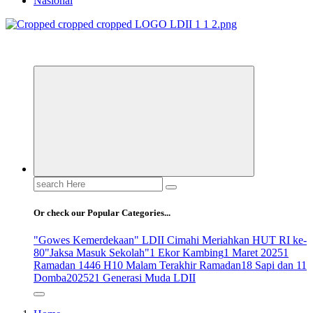
Nasional
ldiikabbandung.or.id
Search
for:
Or check our Popular Categories...
"Gowes Kemerdekaan" LDII Cimahi Meriahkan HUT RI ke-
80
"Jaksa Masuk Sekolah"
1 Ekor Kambing
1 Maret 2025
1
Ramadan 1446 H
10 Malam Terakhir Ramadan
18 Sapi dan 11
Domba
2025
21 Generasi Muda LDII