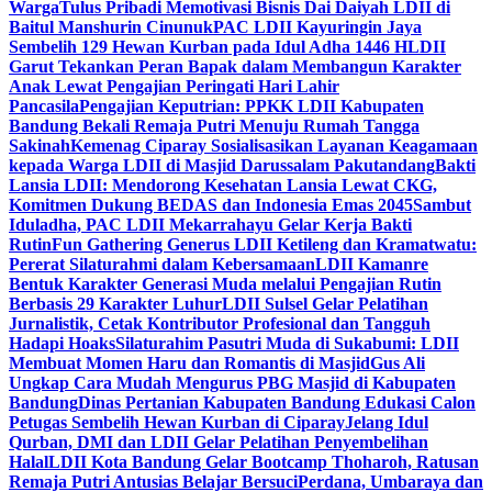
Warga
Tulus Pribadi Memotivasi Bisnis Dai Daiyah LDII di
Baitul Manshurin Cinunuk
PAC LDII Kayuringin Jaya
Sembelih 129 Hewan Kurban pada Idul Adha 1446 H
LDII
Garut Tekankan Peran Bapak dalam Membangun Karakter
Anak Lewat Pengajian Peringati Hari Lahir
Pancasila
Pengajian Keputrian: PPKK LDII Kabupaten
Bandung Bekali Remaja Putri Menuju Rumah Tangga
Sakinah
Kemenag Ciparay Sosialisasikan Layanan Keagamaan
kepada Warga LDII di Masjid Darussalam Pakutandang
Bakti
Lansia LDII: Mendorong Kesehatan Lansia Lewat CKG,
Komitmen Dukung BEDAS dan Indonesia Emas 2045
Sambut
Iduladha, PAC LDII Mekarrahayu Gelar Kerja Bakti
Rutin
Fun Gathering Generus LDII Ketileng dan Kramatwatu:
Pererat Silaturahmi dalam Kebersamaan
LDII Kamanre
Bentuk Karakter Generasi Muda melalui Pengajian Rutin
Berbasis 29 Karakter Luhur
LDII Sulsel Gelar Pelatihan
Jurnalistik, Cetak Kontributor Profesional dan Tangguh
Hadapi Hoaks
Silaturahim Pasutri Muda di Sukabumi: LDII
Membuat Momen Haru dan Romantis di Masjid
Gus Ali
Ungkap Cara Mudah Mengurus PBG Masjid di Kabupaten
Bandung
Dinas Pertanian Kabupaten Bandung Edukasi Calon
Petugas Sembelih Hewan Kurban di Ciparay
Jelang Idul
Qurban, DMI dan LDII Gelar Pelatihan Penyembelihan
Halal
LDII Kota Bandung Gelar Bootcamp Thoharoh, Ratusan
Remaja Putri Antusias Belajar Bersuci
Perdana, Umbaraya dan