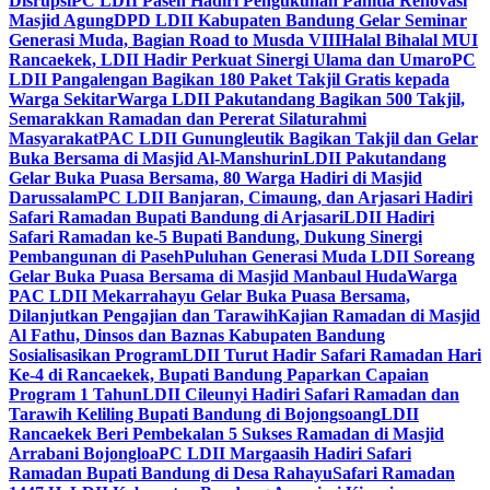
Disrupsi
PC LDII Paseh Hadiri Pengukuhan Panitia Renovasi
Masjid Agung
DPD LDII Kabupaten Bandung Gelar Seminar
Generasi Muda, Bagian Road to Musda VIII
Halal Bihalal MUI
Rancaekek, LDII Hadir Perkuat Sinergi Ulama dan Umaro
PC
LDII Pangalengan Bagikan 180 Paket Takjil Gratis kepada
Warga Sekitar
Warga LDII Pakutandang Bagikan 500 Takjil,
Semarakkan Ramadan dan Pererat Silaturahmi
Masyarakat
PAC LDII Gunungleutik Bagikan Takjil dan Gelar
Buka Bersama di Masjid Al-Manshurin
LDII Pakutandang
Gelar Buka Puasa Bersama, 80 Warga Hadiri di Masjid
Darussalam
PC LDII Banjaran, Cimaung, dan Arjasari Hadiri
Safari Ramadan Bupati Bandung di Arjasari
LDII Hadiri
Safari Ramadan ke-5 Bupati Bandung, Dukung Sinergi
Pembangunan di Paseh
Puluhan Generasi Muda LDII Soreang
Gelar Buka Puasa Bersama di Masjid Manbaul Huda
Warga
PAC LDII Mekarrahayu Gelar Buka Puasa Bersama,
Dilanjutkan Pengajian dan Tarawih
Kajian Ramadan di Masjid
Al Fathu, Dinsos dan Baznas Kabupaten Bandung
Sosialisasikan Program
LDII Turut Hadir Safari Ramadan Hari
Ke-4 di Rancaekek, Bupati Bandung Paparkan Capaian
Program 1 Tahun
LDII Cileunyi Hadiri Safari Ramadan dan
Tarawih Keliling Bupati Bandung di Bojongsoang
LDII
Rancaekek Beri Pembekalan 5 Sukses Ramadan di Masjid
Arrabani Bojongloa
PC LDII Margaasih Hadiri Safari
Ramadan Bupati Bandung di Desa Rahayu
Safari Ramadan