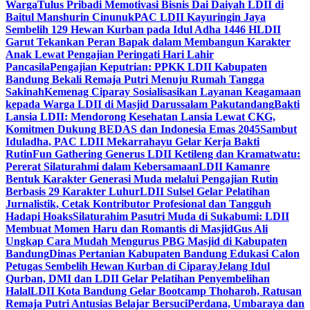
Warga
Tulus Pribadi Memotivasi Bisnis Dai Daiyah LDII di
Baitul Manshurin Cinunuk
PAC LDII Kayuringin Jaya
Sembelih 129 Hewan Kurban pada Idul Adha 1446 H
LDII
Garut Tekankan Peran Bapak dalam Membangun Karakter
Anak Lewat Pengajian Peringati Hari Lahir
Pancasila
Pengajian Keputrian: PPKK LDII Kabupaten
Bandung Bekali Remaja Putri Menuju Rumah Tangga
Sakinah
Kemenag Ciparay Sosialisasikan Layanan Keagamaan
kepada Warga LDII di Masjid Darussalam Pakutandang
Bakti
Lansia LDII: Mendorong Kesehatan Lansia Lewat CKG,
Komitmen Dukung BEDAS dan Indonesia Emas 2045
Sambut
Iduladha, PAC LDII Mekarrahayu Gelar Kerja Bakti
Rutin
Fun Gathering Generus LDII Ketileng dan Kramatwatu:
Pererat Silaturahmi dalam Kebersamaan
LDII Kamanre
Bentuk Karakter Generasi Muda melalui Pengajian Rutin
Berbasis 29 Karakter Luhur
LDII Sulsel Gelar Pelatihan
Jurnalistik, Cetak Kontributor Profesional dan Tangguh
Hadapi Hoaks
Silaturahim Pasutri Muda di Sukabumi: LDII
Membuat Momen Haru dan Romantis di Masjid
Gus Ali
Ungkap Cara Mudah Mengurus PBG Masjid di Kabupaten
Bandung
Dinas Pertanian Kabupaten Bandung Edukasi Calon
Petugas Sembelih Hewan Kurban di Ciparay
Jelang Idul
Qurban, DMI dan LDII Gelar Pelatihan Penyembelihan
Halal
LDII Kota Bandung Gelar Bootcamp Thoharoh, Ratusan
Remaja Putri Antusias Belajar Bersuci
Perdana, Umbaraya dan