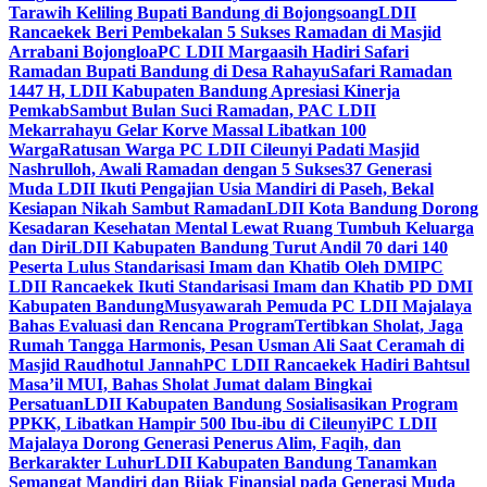
Tarawih Keliling Bupati Bandung di Bojongsoang
LDII
Rancaekek Beri Pembekalan 5 Sukses Ramadan di Masjid
Arrabani Bojongloa
PC LDII Margaasih Hadiri Safari
Ramadan Bupati Bandung di Desa Rahayu
Safari Ramadan
1447 H, LDII Kabupaten Bandung Apresiasi Kinerja
Pemkab
Sambut Bulan Suci Ramadan, PAC LDII
Mekarrahayu Gelar Korve Massal Libatkan 100
Warga
Ratusan Warga PC LDII Cileunyi Padati Masjid
Nashrulloh, Awali Ramadan dengan 5 Sukses
37 Generasi
Muda LDII Ikuti Pengajian Usia Mandiri di Paseh, Bekal
Kesiapan Nikah Sambut Ramadan
LDII Kota Bandung Dorong
Kesadaran Kesehatan Mental Lewat Ruang Tumbuh Keluarga
dan Diri
LDII Kabupaten Bandung Turut Andil 70 dari 140
Peserta Lulus Standarisasi Imam dan Khatib Oleh DMI
PC
LDII Rancaekek Ikuti Standarisasi Imam dan Khatib PD DMI
Kabupaten Bandung
Musyawarah Pemuda PC LDII Majalaya
Bahas Evaluasi dan Rencana Program
Tertibkan Sholat, Jaga
Rumah Tangga Harmonis, Pesan Usman Ali Saat Ceramah di
Masjid Raudhotul Jannah
PC LDII Rancaekek Hadiri Bahtsul
Masa’il MUI, Bahas Sholat Jumat dalam Bingkai
Persatuan
LDII Kabupaten Bandung Sosialisasikan Program
PPKK, Libatkan Hampir 500 Ibu-ibu di Cileunyi
PC LDII
Majalaya Dorong Generasi Penerus Alim, Faqih, dan
Berkarakter Luhur
LDII Kabupaten Bandung Tanamkan
Semangat Mandiri dan Bijak Finansial pada Generasi Muda