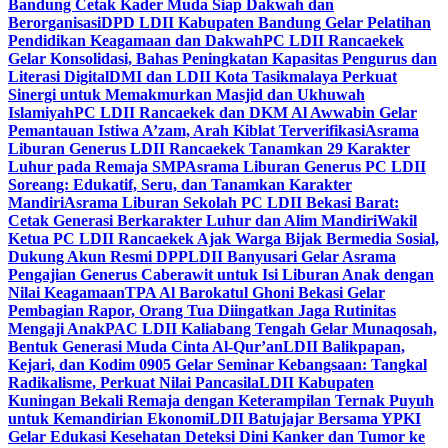
Bandung Cetak Kader Muda Siap Dakwah dan
Berorganisasi
DPD LDII Kabupaten Bandung Gelar Pelatihan
Pendidikan Keagamaan dan Dakwah
PC LDII Rancaekek
Gelar Konsolidasi, Bahas Peningkatan Kapasitas Pengurus dan
Literasi Digital
DMI dan LDII Kota Tasikmalaya Perkuat
Sinergi untuk Memakmurkan Masjid dan Ukhuwah
Islamiyah
PC LDII Rancaekek dan DKM Al Awwabin Gelar
Pemantauan Istiwa A’zam, Arah Kiblat Terverifikasi
Asrama
Liburan Generus LDII Rancaekek Tanamkan 29 Karakter
Luhur pada Remaja SMP
Asrama Liburan Generus PC LDII
Soreang: Edukatif, Seru, dan Tanamkan Karakter
Mandiri
Asrama Liburan Sekolah PC LDII Bekasi Barat:
Cetak Generasi Berkarakter Luhur dan Alim Mandiri
Wakil
Ketua PC LDII Rancaekek Ajak Warga Bijak Bermedia Sosial,
Dukung Akun Resmi DPP
LDII Banyusari Gelar Asrama
Pengajian Generus Caberawit untuk Isi Liburan Anak dengan
Nilai Keagamaan
TPA Al Barokatul Ghoni Bekasi Gelar
Pembagian Rapor, Orang Tua Diingatkan Jaga Rutinitas
Mengaji Anak
PAC LDII Kaliabang Tengah Gelar Munaqosah,
Bentuk Generasi Muda Cinta Al-Qur’an
LDII Balikpapan,
Kejari, dan Kodim 0905 Gelar Seminar Kebangsaan: Tangkal
Radikalisme, Perkuat Nilai Pancasila
LDII Kabupaten
Kuningan Bekali Remaja dengan Keterampilan Ternak Puyuh
untuk Kemandirian Ekonomi
LDII Batujajar Bersama YPKI
Gelar Edukasi Kesehatan Deteksi Dini Kanker dan Tumor ke