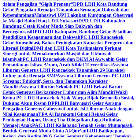
dalam Pengajian “Gigih Preneur”
DPD LDII Kota Bandung
Gelar Pengajian Remaja: Tanamkan Semangat Dakwah dan
Kepemimpinan
Mahasiswi UPI Lakukan Kunjungan Observasi
ke Masjid Baitul Haq LDII Sukasari
DPD LDII Kabupaten
Bandung Cetak Kader Muda Siap Dakwah dan
Berorganisasi
DPD LDII Kabupaten Bandung Gelar Pelatihan
Pendidikan Keagamaan dan Dakwah
PC LDII Rancaekek
Gelar Konsolidasi, Bahas Peningkatan Kapasitas Pengurus dan
Literasi Digital
DMI dan LDII Kota Tasikmalaya Perkuat
Sinergi untuk Memakmurkan Masjid dan Ukhuwah
Islamiyah
PC LDII Rancaekek dan DKM Al Awwabin Gelar
Pemantauan Istiwa A’zam, Arah Kiblat Terverifikasi
Asrama
Liburan Generus LDII Rancaekek Tanamkan 29 Karakter
Luhur pada Remaja SMP
Asrama Liburan Generus PC LDII
Soreang: Edukatif, Seru, dan Tanamkan Karakter
Mandiri
Asrama Liburan Sekolah PC LDII Bekasi Barat:
Cetak Generasi Berkarakter Luhur dan Alim Mandiri
Wakil
Ketua PC LDII Rancaekek Ajak Warga Bijak Bermedia Sosial,
Dukung Akun Resmi DPP
LDII Banyusari Gelar Asrama
Pengajian Generus Caberawit untuk Isi Liburan Anak dengan
Nilai Keagamaan
TPA Al Barokatul Ghoni Bekasi Gelar
Pembagian Rapor, Orang Tua Diingatkan Jaga Rutinitas
Mengaji Anak
PAC LDII Kaliabang Tengah Gelar Munaqosah,
Bentuk Generasi Muda Cinta Al-Qur’an
LDII Balikpapan,
Kejari, dan Kodim 0905 Gelar Seminar Kebangsaan: Tangkal