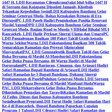
1447 H. LDII Kecamatan Cilengkrang
Salat Idul Adha 1447 H
di Soreang dan Katapang Dipadati Jamaah, Khotbah
Tekankan Kepedulian Sosial
LDII Kabupaten Bandung Gelar
Seminar Generasi Muda, Bahas Kenakalan Remaja di Era
Disrupsi
PC LDII Paseh Hadiri Pengukuhan Panitia Renovasi
Masjid Agung
DPD LDII Kabupaten Bandung Gelar Seminar
Generasi Muda, Bagian Road to Musda VIII
Halal Bihalal MUI
Rancaekek, LDII Hadir Perkuat Sinergi Ulama dan Umaro
PC
LDII Pangalengan Bagikan 180 Paket Takjil Gratis kepada
Warga Sekitar
Warga LDII Pakutandang Bagikan 500 Takjil,
Semarakkan Ramadan dan Pererat Silaturahmi
Masyarakat
PAC LDII Gunungleutik Bagikan Takjil dan Gelar
Buka Bersama di Masjid Al-Manshurin
LDII Pakutandang
Gelar Buka Puasa Bersama, 80 Warga Hadiri di Masjid
Darussalam
PC LDII Banjaran, Cimaung, dan Arjasari Hadiri
Safari Ramadan Bupati Bandung di Arjasari
LDII Hadiri
Safari Ramadan ke-5 Bupati Bandung, Dukung Sinergi
Pembangunan di Paseh
Puluhan Generasi Muda LDII Soreang
Gelar Buka Puasa Bersama di Masjid Manbaul Huda
Warga
PAC LDII Mekarrahayu Gelar Buka Puasa Bersama,
Dilanjutkan Pengajian dan Tarawih
Kajian Ramadan di Masjid
Al Fathu, Dinsos dan Baznas Kabupaten Bandung
Sosialisasikan Program
LDII Turut Hadir Safari Ramadan Hari
Ke-4 di Rancaekek, Bupati Bandung Paparkan Capaian
Program 1 Tahun
LDII Cileunyi Hadiri Safari Ramadan dan