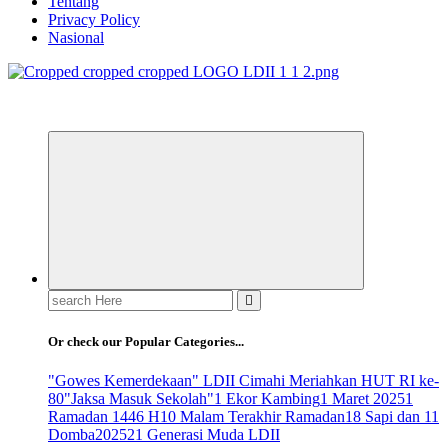
Tentang
Privacy Policy
Nasional
ldiikabbandung.or.id
Search
for:
Or check our Popular Categories...
"Gowes Kemerdekaan" LDII Cimahi Meriahkan HUT RI ke-
80
"Jaksa Masuk Sekolah"
1 Ekor Kambing
1 Maret 2025
1
Ramadan 1446 H
10 Malam Terakhir Ramadan
18 Sapi dan 11
Domba
2025
21 Generasi Muda LDII