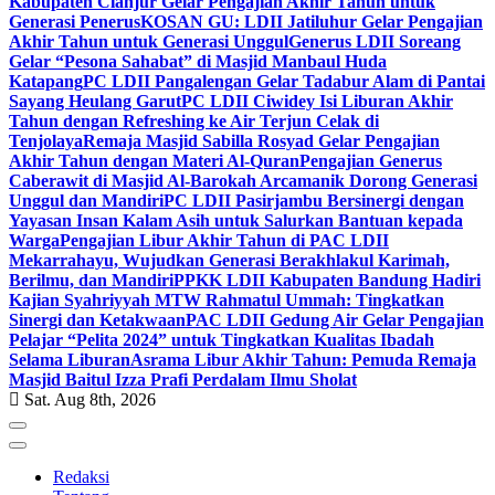
Kabupaten Cianjur Gelar Pengajian Akhir Tahun untuk
Generasi Penerus
KOSAN GU: LDII Jatiluhur Gelar Pengajian
Akhir Tahun untuk Generasi Unggul
Generus LDII Soreang
Gelar “Pesona Sahabat” di Masjid Manbaul Huda
Katapang
PC LDII Pangalengan Gelar Tadabur Alam di Pantai
Sayang Heulang Garut
PC LDII Ciwidey Isi Liburan Akhir
Tahun dengan Refreshing ke Air Terjun Celak di
Tenjolaya
Remaja Masjid Sabilla Rosyad Gelar Pengajian
Akhir Tahun dengan Materi Al-Quran
Pengajian Generus
Caberawit di Masjid Al-Barokah Arcamanik Dorong Generasi
Unggul dan Mandiri
PC LDII Pasirjambu Bersinergi dengan
Yayasan Insan Kalam Asih untuk Salurkan Bantuan kepada
Warga
Pengajian Libur Akhir Tahun di PAC LDII
Mekarrahayu, Wujudkan Generasi Berakhlakul Karimah,
Berilmu, dan Mandiri
PPKK LDII Kabupaten Bandung Hadiri
Kajian Syahriyyah MTW Rahmatul Ummah: Tingkatkan
Sinergi dan Ketakwaan
PAC LDII Gedung Air Gelar Pengajian
Pelajar “Pelita 2024” untuk Tingkatkan Kualitas Ibadah
Selama Liburan
Asrama Libur Akhir Tahun: Pemuda Remaja
Masjid Baitul Izza Prafi Perdalam Ilmu Sholat
Sat. Aug 8th, 2026
Redaksi