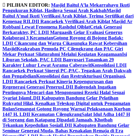
Skip
PILIHAN EDITOR:
Masjid Baitul A’la Mekarrahayu Ikuti
to
Pengukuran Kiblat, Hasilnya Sesuai Arah Kakbah
Masjid
content
Baitul A’mal Ikuti Verifikasi Arah Kiblat, Terima Sertifikat dari
Kemenag RI
LDII Rancaekek Verifikasi Arah Kiblat Masjid Ar
Robbani Lewat Fenomena Rashdul Qiblat
Cetak Generasi
Berkarakter, PC LDII Margaasih Gelar Evaluasi Generus
Kolaborasi 3 Kecamatan
Gotong Royong di Bojong Badak:
LDII Cikancung dan Warga Cikasungka Rawat Kebersihan
Masjid
Keakraban Pemuda PC Cilengkrang dan PAC Giri
Mekar Perkuat Silaturahmi Melalui Kegiatan Keagamaan
Isi
Liburan Sekolah, PAC LDII Banyusari Tanamkan 29
Karakter Luhur Lewat Asrama Caberawit
Konsolidasi LDII
Rancaekek Perkuat Sinergi PC-PAC, Tegaskan Arah Dakwah
dan Pengabdian
Konsolidasi dan Restrukturisasi Organisasi,
LDII Rancaekek Perkuat Kinerja Kepengurusan dan
Regenerasi Generasi Penerus
LDII Baleendah Ingatkan
Pentingnya Mencari dan Mengonsumsi Rezeki Halal Sesuai
Syariat Islam
LDII Kabupaten Bandung Gelar Pelatihan
Rukyatul Hilal, Kenalkan Teleskop Digital untuk Pengamatan
Bulan
Semangat Gotong Royong Warnai Pelaksanaan Kurban
1447 H. LDII Kecamatan Cilengkrang
Salat Idul Adha 1447 H
di Soreang dan Katapang Dipadati Jamaah, Khotbah
Tekankan Kepedulian Sosial
LDII Kabupaten Bandung Gelar
Seminar Generasi Muda, Bahas Kenakalan Remaja di Era