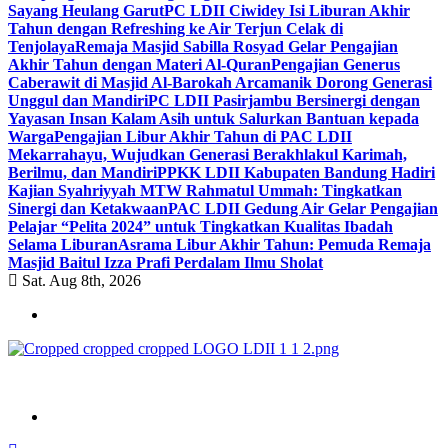
Sayang Heulang Garut
PC LDII Ciwidey Isi Liburan Akhir
Tahun dengan Refreshing ke Air Terjun Celak di
Tenjolaya
Remaja Masjid Sabilla Rosyad Gelar Pengajian
Akhir Tahun dengan Materi Al-Quran
Pengajian Generus
Caberawit di Masjid Al-Barokah Arcamanik Dorong Generasi
Unggul dan Mandiri
PC LDII Pasirjambu Bersinergi dengan
Yayasan Insan Kalam Asih untuk Salurkan Bantuan kepada
Warga
Pengajian Libur Akhir Tahun di PAC LDII
Mekarrahayu, Wujudkan Generasi Berakhlakul Karimah,
Berilmu, dan Mandiri
PPKK LDII Kabupaten Bandung Hadiri
Kajian Syahriyyah MTW Rahmatul Ummah: Tingkatkan
Sinergi dan Ketakwaan
PAC LDII Gedung Air Gelar Pengajian
Pelajar “Pelita 2024” untuk Tingkatkan Kualitas Ibadah
Selama Liburan
Asrama Libur Akhir Tahun: Pemuda Remaja
Masjid Baitul Izza Prafi Perdalam Ilmu Sholat
Sat. Aug 8th, 2026
ldiikabbandung.or.id