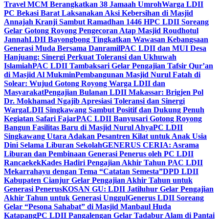
Travel MCM Berangkatkan 38 Jamaah Umroh
Warga LDII
PC Bekasi Barat Laksanakan Aksi Kebersihan di Masjid
Annajah Kranji Sambut Ramadhan 1446 H
PC LDII Soreang
Gelar Gotong Royong Pengecoran Atap Masjid Roudhotul
Jannah
LDII Bayongbong Tingkatkan Wawasan Kebangsaan
Generasi Muda Bersama Danramil
PAC LDII dan MUI Desa
Hanjuang: Sinergi Perkuat Toleransi dan Ukhuwah
Islamiah
PAC LDII Tambaksari Gelar Pengajian Tafsir Qur’an
di Masjid Al Mukmin
Pembangunan Masjid Nurul Fatah di
Solear: Wujud Gotong Royong Warga LDII dan
Masyarakat
Pengajian Bulanan LDII Makassar: Brigjen Pol
Dr. Mokhamad Ngajib Apresiasi Toleransi dan Sinergi
Warga
LDII Singkawang Sambut Positif dan Dukung Penuh
Kegiatan Safari Fajar
PAC LDII Banyusari Gotong Royong
Bangun Fasilitas Baru di Masjid Nurul Ahya
PC LDII
Singkawang Utara Adakan Pesantren Kilat untuk Anak Usia
Dini Selama Liburan Sekolah
GENERUS CERIA: Asrama
Liburan dan Pembinaan Generasi Penerus oleh PC LDII
Rancaekek
Kades Hadiri Pengajian Akhir Tahun PAC LDII
Mekarrahayu dengan Tema “Catatan Semesta”
DPD LDII
Kabupaten Cianjur Gelar Pengajian Akhir Tahun untuk
Generasi Penerus
KOSAN GU: LDII Jatiluhur Gelar Pengajian
Akhir Tahun untuk Generasi Unggul
Generus LDII Soreang
Gelar “Pesona Sahabat” di Masjid Manbaul Huda
Katapang
PC LDII Pangalengan Gelar Tadabur Alam di Pantai