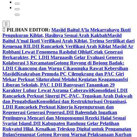
PILIHAN EDITOR:
Masjid Baitul A’la Mekarrahayu Ikuti
Pengukuran Kiblat, Hasilnya Sesuai Arah Kakbah
Masjid
Baitul A’mal Ikuti Verifikasi Arah Kiblat, Terima Sertifikat dari
Kemenag RI
LDII Rancaekek Verifikasi Arah Kiblat Masjid Ar
Robbani Lewat Fenomena Rashdul Qiblat
Cetak Generasi
Berkarakter, PC LDII Margaasih Gelar Evaluasi Generus
Kolaborasi 3 Kecamatan
Gotong Royong di Bojong Badak:
LDII Cikancung dan Warga Cikasungka Rawat Kebersihan
Masjid
Keakraban Pemuda PC Cilengkrang dan PAC Giri
Mekar Perkuat Silaturahmi Melalui Kegiatan Keagamaan
Isi
Liburan Sekolah, PAC LDII Banyusari Tanamkan 29
Karakter Luhur Lewat Asrama Caberawit
Konsolidasi LDII
Rancaekek Perkuat Sinergi PC-PAC, Tegaskan Arah Dakwah
dan Pengabdian
Konsolidasi dan Restrukturisasi Organisasi,
LDII Rancaekek Perkuat Kinerja Kepengurusan dan
Regenerasi Generasi Penerus
LDII Baleendah Ingatkan
Pentingnya Mencari dan Mengonsumsi Rezeki Halal Sesuai
Syariat Islam
LDII Kabupaten Bandung Gelar Pelatihan
Rukyatul Hilal, Kenalkan Teleskop Digital untuk Pengamatan
Bulan
Semangat Gotong Royong Warnai Pelaksanaan Kurban