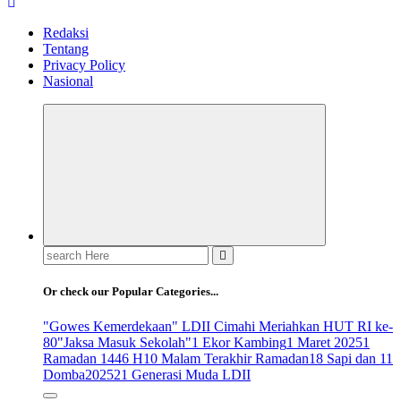
Redaksi
Tentang
Privacy Policy
Nasional
Search
for:
Or check our Popular Categories...
"Gowes Kemerdekaan" LDII Cimahi Meriahkan HUT RI ke-
80
"Jaksa Masuk Sekolah"
1 Ekor Kambing
1 Maret 2025
1
Ramadan 1446 H
10 Malam Terakhir Ramadan
18 Sapi dan 11
Domba
2025
21 Generasi Muda LDII