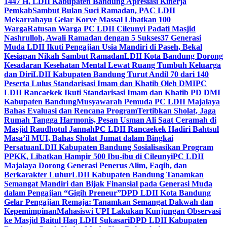
1447 H, LDII Kabupaten Bandung Apresiasi Kinerja
Pemkab
Sambut Bulan Suci Ramadan, PAC LDII
Mekarrahayu Gelar Korve Massal Libatkan 100
Warga
Ratusan Warga PC LDII Cileunyi Padati Masjid
Nashrulloh, Awali Ramadan dengan 5 Sukses
37 Generasi
Muda LDII Ikuti Pengajian Usia Mandiri di Paseh, Bekal
Kesiapan Nikah Sambut Ramadan
LDII Kota Bandung Dorong
Kesadaran Kesehatan Mental Lewat Ruang Tumbuh Keluarga
dan Diri
LDII Kabupaten Bandung Turut Andil 70 dari 140
Peserta Lulus Standarisasi Imam dan Khatib Oleh DMI
PC
LDII Rancaekek Ikuti Standarisasi Imam dan Khatib PD DMI
Kabupaten Bandung
Musyawarah Pemuda PC LDII Majalaya
Bahas Evaluasi dan Rencana Program
Tertibkan Sholat, Jaga
Rumah Tangga Harmonis, Pesan Usman Ali Saat Ceramah di
Masjid Raudhotul Jannah
PC LDII Rancaekek Hadiri Bahtsul
Masa’il MUI, Bahas Sholat Jumat dalam Bingkai
Persatuan
LDII Kabupaten Bandung Sosialisasikan Program
PPKK, Libatkan Hampir 500 Ibu-ibu di Cileunyi
PC LDII
Majalaya Dorong Generasi Penerus Alim, Faqih, dan
Berkarakter Luhur
LDII Kabupaten Bandung Tanamkan
Semangat Mandiri dan Bijak Finansial pada Generasi Muda
dalam Pengajian “Gigih Preneur”
DPD LDII Kota Bandung
Gelar Pengajian Remaja: Tanamkan Semangat Dakwah dan
Kepemimpinan
Mahasiswi UPI Lakukan Kunjungan Observasi
ke Masjid Baitul Haq LDII Sukasari
DPD LDII Kabupaten