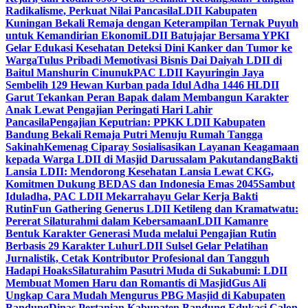
Radikalisme, Perkuat Nilai Pancasila
LDII Kabupaten
Kuningan Bekali Remaja dengan Keterampilan Ternak Puyuh
untuk Kemandirian Ekonomi
LDII Batujajar Bersama YPKI
Gelar Edukasi Kesehatan Deteksi Dini Kanker dan Tumor ke
Warga
Tulus Pribadi Memotivasi Bisnis Dai Daiyah LDII di
Baitul Manshurin Cinunuk
PAC LDII Kayuringin Jaya
Sembelih 129 Hewan Kurban pada Idul Adha 1446 H
LDII
Garut Tekankan Peran Bapak dalam Membangun Karakter
Anak Lewat Pengajian Peringati Hari Lahir
Pancasila
Pengajian Keputrian: PPKK LDII Kabupaten
Bandung Bekali Remaja Putri Menuju Rumah Tangga
Sakinah
Kemenag Ciparay Sosialisasikan Layanan Keagamaan
kepada Warga LDII di Masjid Darussalam Pakutandang
Bakti
Lansia LDII: Mendorong Kesehatan Lansia Lewat CKG,
Komitmen Dukung BEDAS dan Indonesia Emas 2045
Sambut
Iduladha, PAC LDII Mekarrahayu Gelar Kerja Bakti
Rutin
Fun Gathering Generus LDII Ketileng dan Kramatwatu:
Pererat Silaturahmi dalam Kebersamaan
LDII Kamanre
Bentuk Karakter Generasi Muda melalui Pengajian Rutin
Berbasis 29 Karakter Luhur
LDII Sulsel Gelar Pelatihan
Jurnalistik, Cetak Kontributor Profesional dan Tangguh
Hadapi Hoaks
Silaturahim Pasutri Muda di Sukabumi: LDII
Membuat Momen Haru dan Romantis di Masjid
Gus Ali
Ungkap Cara Mudah Mengurus PBG Masjid di Kabupaten
Bandung
Dinas Pertanian Kabupaten Bandung Edukasi Calon