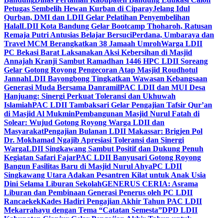
Petugas Sembelih Hewan Kurban di Ciparay
Jelang Idul
Qurban, DMI dan LDII Gelar Pelatihan Penyembelihan
Halal
LDII Kota Bandung Gelar Bootcamp Thoharoh, Ratusan
Remaja Putri Antusias Belajar Bersuci
Perdana, Umbaraya dan
Travel MCM Berangkatkan 38 Jamaah Umroh
Warga LDII
PC Bekasi Barat Laksanakan Aksi Kebersihan di Masjid
Annajah Kranji Sambut Ramadhan 1446 H
PC LDII Soreang
Gelar Gotong Royong Pengecoran Atap Masjid Roudhotul
Jannah
LDII Bayongbong Tingkatkan Wawasan Kebangsaan
Generasi Muda Bersama Danramil
PAC LDII dan MUI Desa
Hanjuang: Sinergi Perkuat Toleransi dan Ukhuwah
Islamiah
PAC LDII Tambaksari Gelar Pengajian Tafsir Qur’an
di Masjid Al Mukmin
Pembangunan Masjid Nurul Fatah di
Solear: Wujud Gotong Royong Warga LDII dan
Masyarakat
Pengajian Bulanan LDII Makassar: Brigjen Pol
Dr. Mokhamad Ngajib Apresiasi Toleransi dan Sinergi
Warga
LDII Singkawang Sambut Positif dan Dukung Penuh
Kegiatan Safari Fajar
PAC LDII Banyusari Gotong Royong
Bangun Fasilitas Baru di Masjid Nurul Ahya
PC LDII
Singkawang Utara Adakan Pesantren Kilat untuk Anak Usia
Dini Selama Liburan Sekolah
GENERUS CERIA: Asrama
Liburan dan Pembinaan Generasi Penerus oleh PC LDII
Rancaekek
Kades Hadiri Pengajian Akhir Tahun PAC LDII
Mekarrahayu dengan Tema “Catatan Semesta”
DPD LDII