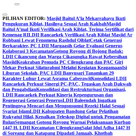
PILIHAN EDITOR:
Masjid Baitul A’la Mekarrahayu Ikuti
Pengukuran Kiblat, Hasilnya Sesuai Arah Kakbah
Masjid
Baitul A’mal Ikuti Verifikasi Arah Kiblat, Terima Sertifikat dari
Kemenag RI
LDII Rancaekek Verifikasi Arah Kiblat Masjid Ar
Robbani Lewat Fenomena Rashdul Qiblat
Cetak Generasi
Berkarakter, PC LDII Margaasih Gelar Evaluasi Generus
Kolaborasi 3 Kecamatan
Gotong Royong di Bojong Badak:
LDII Cikancung dan Warga Cikasungka Rawat Kebersihan
Masjid
Keakraban Pemuda PC Cilengkrang dan PAC Giri
Mekar Perkuat Silaturahmi Melalui Kegiatan Keagamaan
Isi
Liburan Sekolah, PAC LDII Banyusari Tanamkan 29
Karakter Luhur Lewat Asrama Caberawit
Konsolidasi LDII
Rancaekek Perkuat Sinergi PC-PAC, Tegaskan Arah Dakwah
dan Pengabdian
Konsolidasi dan Restrukturisasi Organisasi,
LDII Rancaekek Perkuat Kinerja Kepengurusan dan
Regenerasi Generasi Penerus
LDII Baleendah Ingatkan
Pentingnya Mencari dan Mengonsumsi Rezeki Halal Sesuai
Syariat Islam
LDII Kabupaten Bandung Gelar Pelatihan
Rukyatul Hilal, Kenalkan Teleskop Digital untuk Pengamatan
Bulan
Semangat Gotong Royong Warnai Pelaksanaan Kurban
1447 H. LDII Kecamatan Cilengkrang
Salat Idul Adha 1447 H
di Soreang dan Katapang Dipadati Jamaah, Khotbah