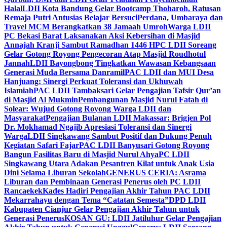
Halal
LDII Kota Bandung Gelar Bootcamp Thoharoh, Ratusan
Remaja Putri Antusias Belajar Bersuci
Perdana, Umbaraya dan
Travel MCM Berangkatkan 38 Jamaah Umroh
Warga LDII
PC Bekasi Barat Laksanakan Aksi Kebersihan di Masjid
Annajah Kranji Sambut Ramadhan 1446 H
PC LDII Soreang
Gelar Gotong Royong Pengecoran Atap Masjid Roudhotul
Jannah
LDII Bayongbong Tingkatkan Wawasan Kebangsaan
Generasi Muda Bersama Danramil
PAC LDII dan MUI Desa
Hanjuang: Sinergi Perkuat Toleransi dan Ukhuwah
Islamiah
PAC LDII Tambaksari Gelar Pengajian Tafsir Qur’an
di Masjid Al Mukmin
Pembangunan Masjid Nurul Fatah di
Solear: Wujud Gotong Royong Warga LDII dan
Masyarakat
Pengajian Bulanan LDII Makassar: Brigjen Pol
Dr. Mokhamad Ngajib Apresiasi Toleransi dan Sinergi
Warga
LDII Singkawang Sambut Positif dan Dukung Penuh
Kegiatan Safari Fajar
PAC LDII Banyusari Gotong Royong
Bangun Fasilitas Baru di Masjid Nurul Ahya
PC LDII
Singkawang Utara Adakan Pesantren Kilat untuk Anak Usia
Dini Selama Liburan Sekolah
GENERUS CERIA: Asrama
Liburan dan Pembinaan Generasi Penerus oleh PC LDII
Rancaekek
Kades Hadiri Pengajian Akhir Tahun PAC LDII
Mekarrahayu dengan Tema “Catatan Semesta”
DPD LDII
Kabupaten Cianjur Gelar Pengajian Akhir Tahun untuk
Generasi Penerus
KOSAN GU: LDII Jatiluhur Gelar Pengajian