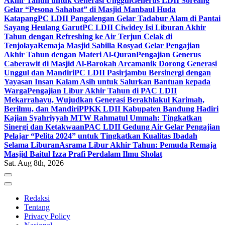
Akhir Tahun untuk Generasi Unggul
Generus LDII Soreang
Gelar “Pesona Sahabat” di Masjid Manbaul Huda
Katapang
PC LDII Pangalengan Gelar Tadabur Alam di Pantai
Sayang Heulang Garut
PC LDII Ciwidey Isi Liburan Akhir
Tahun dengan Refreshing ke Air Terjun Celak di
Tenjolaya
Remaja Masjid Sabilla Rosyad Gelar Pengajian
Akhir Tahun dengan Materi Al-Quran
Pengajian Generus
Caberawit di Masjid Al-Barokah Arcamanik Dorong Generasi
Unggul dan Mandiri
PC LDII Pasirjambu Bersinergi dengan
Yayasan Insan Kalam Asih untuk Salurkan Bantuan kepada
Warga
Pengajian Libur Akhir Tahun di PAC LDII
Mekarrahayu, Wujudkan Generasi Berakhlakul Karimah,
Berilmu, dan Mandiri
PPKK LDII Kabupaten Bandung Hadiri
Kajian Syahriyyah MTW Rahmatul Ummah: Tingkatkan
Sinergi dan Ketakwaan
PAC LDII Gedung Air Gelar Pengajian
Pelajar “Pelita 2024” untuk Tingkatkan Kualitas Ibadah
Selama Liburan
Asrama Libur Akhir Tahun: Pemuda Remaja
Masjid Baitul Izza Prafi Perdalam Ilmu Sholat
Sat. Aug 8th, 2026
Redaksi
Tentang
Privacy Policy