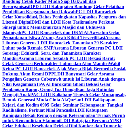
Bandung Cetak Kader Muda Siap Dakwah dan
Berorganisasi
DPD LDII Kabupaten Bandung Gelar Pelatihan
Pendidikan Keagamaan dan Dakwah
PC LDII Rancaekek
Gelar Konsolidasi, Bahas Peningkatan Kapasitas Pengurus dan
Literasi Digital
DMI dan LDII Kota Tasikmalaya Perkuat
Sinergi untuk Memakmurkan Masjid dan Ukhuwah
Islamiyah
PC LDII Rancaekek dan DKM Al Awwabin Gelar
Pemantauan Istiwa A’zam, Arah Kiblat Terverifikasi
Asrama
Liburan Generus LDII Rancaekek Tanamkan 29 Karakter
Luhur pada Remaja SMP
Asrama Liburan Generus PC LDII
Soreang: Edukatif, Seru, dan Tanamkan Karakter
Mandiri
Asrama Liburan Sekolah PC LDII Bekasi Barat:
Cetak Generasi Berkarakter Luhur dan Alim Mandiri
Wakil
Ketua PC LDII Rancaekek Ajak Warga Bijak Bermedia Sosial,
Dukung Akun Resmi DPP
LDII Banyusari Gelar Asrama
Pengajian Generus Caberawit untuk Isi Liburan Anak dengan
Nilai Keagamaan
TPA Al Barokatul Ghoni Bekasi Gelar
Pembagian Rapor, Orang Tua Diingatkan Jaga Rutinitas
Mengaji Anak
PAC LDII Kaliabang Tengah Gelar Munaqosah,
Bentuk Generasi Muda Cinta Al-Qur’an
LDII Balikpapan,
Kejari, dan Kodim 0905 Gelar Seminar Kebangsaan: Tangkal
Radikalisme, Perkuat Nilai Pancasila
LDII Kabupaten
Kuningan Bekali Remaja dengan Keterampilan Ternak Puyuh
untuk Kemandirian Ekonomi
LDII Batujajar Bersama YPKI
Gelar Edukasi Kesehatan Deteksi Dini Kanker dan Tumor ke