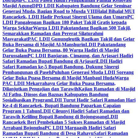
Disrupsi
PC LDII Paseh Hadiri Pengukuhan Panitia Renovasi
Masjid Agung
DPD LDII Kabupaten Bandung Gelar Seminar
Generasi Muda, Bagian Road to Musda VIII
Halal Bihalal MUI
Rancaekek, LDII Hadir Perkuat Sinergi Ulama dan Umaro
PC
LDII Pangalengan Bagikan 180 Paket Takjil Gratis kepada
Warga Sekitar
Warga LDII Pakutandang Bagikan 500 Takjil,
Semarakkan Ramadan dan Pererat Silaturahmi
Masyarakat
PAC LDII Gunungleutik Bagikan Takjil dan Gelar
Buka Bersama di Masjid Al-Manshurin
LDII Pakutandang
Gelar Buka Puasa Bersama, 80 Warga Hadiri di Masjid
Darussalam
PC LDII Banjaran, Cimaung, dan Arjasari Hadiri
Safari Ramadan Bupati Bandung di Arjasari
LDII Hadiri
Safari Ramadan ke-5 Bupati Bandung, Dukung Sinergi
Pembangunan di Paseh
Puluhan Generasi Muda LDII Soreang
Gelar Buka Puasa Bersama di Masjid Manbaul Huda
Warga
PAC LDII Mekarrahayu Gelar Buka Puasa Bersama,
Dilanjutkan Pengajian dan Tarawih
Kajian Ramadan di Masjid
Al Fathu, Dinsos dan Baznas Kabupaten Bandung
Sosialisasikan Program
LDII Turut Hadir Safari Ramadan Hari
Ke-4 di Rancaekek, Bupati Bandung Paparkan Capaian
Program 1 Tahun
LDII Cileunyi Hadiri Safari Ramadan dan
Tarawih Keliling Bupati Bandung di Bojongsoang
LDII
Rancaekek Beri Pembekalan 5 Sukses Ramadan di Masjid
Arrabani Bojongloa
PC LDII Margaasih Hadiri Safari
Ramadan Bupati Bandung di Desa Rahayu
Safari Ramadan