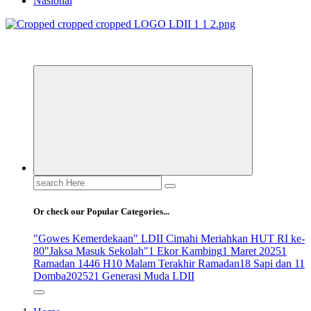
Nasional
ldiikabbandung.or.id
Search
for:
Or check our Popular Categories...
"Gowes Kemerdekaan" LDII Cimahi Meriahkan HUT RI ke-
80
"Jaksa Masuk Sekolah"
1 Ekor Kambing
1 Maret 2025
1
Ramadan 1446 H
10 Malam Terakhir Ramadan
18 Sapi dan 11
Domba
2025
21 Generasi Muda LDII