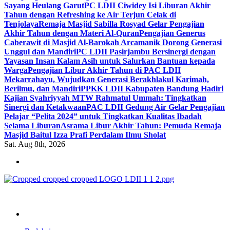
Sayang Heulang Garut
PC LDII Ciwidey Isi Liburan Akhir
Tahun dengan Refreshing ke Air Terjun Celak di
Tenjolaya
Remaja Masjid Sabilla Rosyad Gelar Pengajian
Akhir Tahun dengan Materi Al-Quran
Pengajian Generus
Caberawit di Masjid Al-Barokah Arcamanik Dorong Generasi
Unggul dan Mandiri
PC LDII Pasirjambu Bersinergi dengan
Yayasan Insan Kalam Asih untuk Salurkan Bantuan kepada
Warga
Pengajian Libur Akhir Tahun di PAC LDII
Mekarrahayu, Wujudkan Generasi Berakhlakul Karimah,
Berilmu, dan Mandiri
PPKK LDII Kabupaten Bandung Hadiri
Kajian Syahriyyah MTW Rahmatul Ummah: Tingkatkan
Sinergi dan Ketakwaan
PAC LDII Gedung Air Gelar Pengajian
Pelajar “Pelita 2024” untuk Tingkatkan Kualitas Ibadah
Selama Liburan
Asrama Libur Akhir Tahun: Pemuda Remaja
Masjid Baitul Izza Prafi Perdalam Ilmu Sholat
Sat. Aug 8th, 2026
ldiikabbandung.or.id