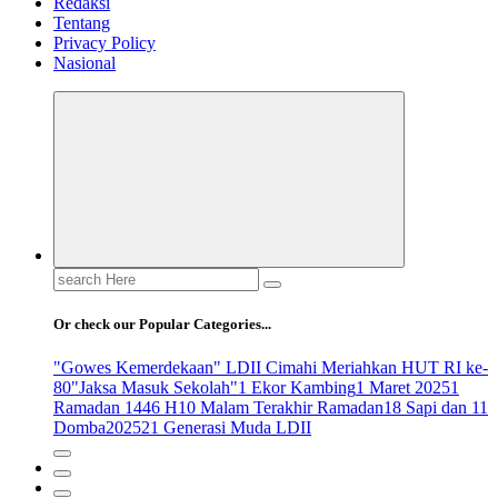
Redaksi
Tentang
Privacy Policy
Nasional
Search
for:
Or check our Popular Categories...
"Gowes Kemerdekaan" LDII Cimahi Meriahkan HUT RI ke-
80
"Jaksa Masuk Sekolah"
1 Ekor Kambing
1 Maret 2025
1
Ramadan 1446 H
10 Malam Terakhir Ramadan
18 Sapi dan 11
Domba
2025
21 Generasi Muda LDII