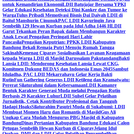
untuk Kemandirian Ekonomi
LDII Batujajar Bersama YPKI
Gelar Edukasi Kesehatan Deteksi Dini Kanker dan Tumor ke
Warga
Tulus Pribadi Memotivasi Bisnis Dai Daiyah LDII di
Baitul Manshurin Cinunuk
PAC LDII Kayuringin Jaya
Sembelih 129 Hewan Kurban pada Idul Adha 1446 H
LDII
Garut Tekankan Peran Bapak dalam Membangun Karakter
Anak Lewat Pengajian Peringati Hari Lahir
Pancasila
Pengajian Keputrian: PPKK LDII Kabupaten
Bandung Bekali Remaja Putri Menuju Rumah Tangga
Sakinah
Kemenag Ciparay Sosialisasikan Layanan Keagamaan
kepada Warga LDII di Masjid Darussalam Pakutandang
Bakti
Lansia LDII: Mendorong Kesehatan Lansia Lewat CKG,
Komitmen Dukung BEDAS dan Indonesia Emas 2045
Sambut
Iduladha, PAC LDII Mekarrahayu Gelar Kerja Bakti
Rutin
Fun Gathering Generus LDII Ketileng dan Kramatwatu:
Pererat Silaturahmi dalam Kebersamaan
LDII Kamanre
Bentuk Karakter Generasi Muda melalui Pengajian Rutin
Berbasis 29 Karakter Luhur
LDII Sulsel Gelar Pelatihan
Jurnalistik, Cetak Kontributor Profesional dan Tangguh
Hadapi Hoaks
Silaturahim Pasutri Muda di Sukabumi: LDII
Membuat Momen Haru dan Romantis di Masjid
Gus Ali
Ungkap Cara Mudah Mengurus PBG Masjid di Kabupaten
Bandung
Dinas Pertanian Kabupaten Bandung Edukasi Calon
Petugas Sembelih Hewan Kurban di Ciparay
Jelang Idul
Qurban, DMI dan LDII Gelar Pelatihan Penyembelihan