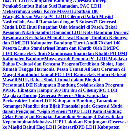
1447 H, LDII Kabupaten Bandung Apresiasi Kinerja
Pemkab
Sambut Bulan Suci Ramadan, PAC LDII
Mekarrahayu Gelar Korve Massal Libatkan 100
Warga
Ratusan Warga PC LDII Cileunyi Padati Masjid
Nashrulloh, Awali Ramadan dengan 5 Sukses
37 Generasi
Muda LDII Ikuti Pengajian Usia Mandiri di Paseh, Bekal
Kesiapan Nikah Sambut Ramadan
LDII Kota Bandung Dorong
Kesadaran Kesehatan Mental Lewat Ruang Tumbuh Keluarga
dan Diri
LDII Kabupaten Bandung Turut Andil 70 dari 140
Peserta Lulus Standarisasi Imam dan Khatib Oleh DMI
PC
LDII Rancaekek Ikuti Standarisasi Imam dan Khatib PD DMI
Kabupaten Bandung
Musyawarah Pemuda PC LDII Majalaya
Bahas Evaluasi dan Rencana Program
Tertibkan Sholat, Jaga
Rumah Tangga Harmonis, Pesan Usman Ali Saat Ceramah di
Masjid Raudhotul Jannah
PC LDII Rancaekek Hadiri Bahtsul
Masa’il MUI, Bahas Sholat Jumat dalam Bingkai
Persatuan
LDII Kabupaten Bandung Sosialisasikan Program
PPKK, Libatkan Hampir 500 Ibu-ibu di Cileunyi
PC LDII
Majalaya Dorong Generasi Penerus Alim, Faqih, dan
Berkarakter Luhur
LDII Kabupaten Bandung Tanamkan
Semangat Mandiri dan Bijak Finansial pada Generasi Muda
dalam Pengajian “Gigih Preneur”
DPD LDII Kota Bandung
Gelar Pengajian Remaja: Tanamkan Semangat Dakwah dan
Kepemimpinan
Mahasiswi UPI Lakukan Kunjungan Observasi
ke Masjid Baitul Haq LDII Sukasari
DPD LDII Kabupaten