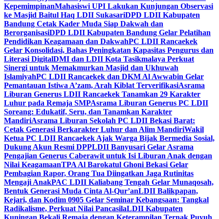
Kepemimpinan
Mahasiswi UPI Lakukan Kunjungan Observasi
ke Masjid Baitul Haq LDII Sukasari
DPD LDII Kabupaten
Bandung Cetak Kader Muda Siap Dakwah dan
Berorganisasi
DPD LDII Kabupaten Bandung Gelar Pelatihan
Pendidikan Keagamaan dan Dakwah
PC LDII Rancaekek
Gelar Konsolidasi, Bahas Peningkatan Kapasitas Pengurus dan
Literasi Digital
DMI dan LDII Kota Tasikmalaya Perkuat
Sinergi untuk Memakmurkan Masjid dan Ukhuwah
Islamiyah
PC LDII Rancaekek dan DKM Al Awwabin Gelar
Pemantauan Istiwa A’zam, Arah Kiblat Terverifikasi
Asrama
Liburan Generus LDII Rancaekek Tanamkan 29 Karakter
Luhur pada Remaja SMP
Asrama Liburan Generus PC LDII
Soreang: Edukatif, Seru, dan Tanamkan Karakter
Mandiri
Asrama Liburan Sekolah PC LDII Bekasi Barat:
Cetak Generasi Berkarakter Luhur dan Alim Mandiri
Wakil
Ketua PC LDII Rancaekek Ajak Warga Bijak Bermedia Sosial,
Dukung Akun Resmi DPP
LDII Banyusari Gelar Asrama
Pengajian Generus Caberawit untuk Isi Liburan Anak dengan
Nilai Keagamaan
TPA Al Barokatul Ghoni Bekasi Gelar
Pembagian Rapor, Orang Tua Diingatkan Jaga Rutinitas
Mengaji Anak
PAC LDII Kaliabang Tengah Gelar Munaqosah,
Bentuk Generasi Muda Cinta Al-Qur’an
LDII Balikpapan,
Kejari, dan Kodim 0905 Gelar Seminar Kebangsaan: Tangkal
Radikalisme, Perkuat Nilai Pancasila
LDII Kabupaten
Kuningan Bekali Remaja dengan Keterampilan Ternak Puyuh