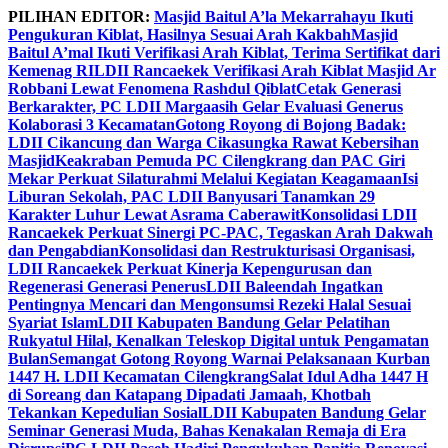
Skip
PILIHAN EDITOR:
Masjid Baitul A’la Mekarrahayu Ikuti
to
Pengukuran Kiblat, Hasilnya Sesuai Arah Kakbah
Masjid
content
Baitul A’mal Ikuti Verifikasi Arah Kiblat, Terima Sertifikat dari
Kemenag RI
LDII Rancaekek Verifikasi Arah Kiblat Masjid Ar
Robbani Lewat Fenomena Rashdul Qiblat
Cetak Generasi
Berkarakter, PC LDII Margaasih Gelar Evaluasi Generus
Kolaborasi 3 Kecamatan
Gotong Royong di Bojong Badak:
LDII Cikancung dan Warga Cikasungka Rawat Kebersihan
Masjid
Keakraban Pemuda PC Cilengkrang dan PAC Giri
Mekar Perkuat Silaturahmi Melalui Kegiatan Keagamaan
Isi
Liburan Sekolah, PAC LDII Banyusari Tanamkan 29
Karakter Luhur Lewat Asrama Caberawit
Konsolidasi LDII
Rancaekek Perkuat Sinergi PC-PAC, Tegaskan Arah Dakwah
dan Pengabdian
Konsolidasi dan Restrukturisasi Organisasi,
LDII Rancaekek Perkuat Kinerja Kepengurusan dan
Regenerasi Generasi Penerus
LDII Baleendah Ingatkan
Pentingnya Mencari dan Mengonsumsi Rezeki Halal Sesuai
Syariat Islam
LDII Kabupaten Bandung Gelar Pelatihan
Rukyatul Hilal, Kenalkan Teleskop Digital untuk Pengamatan
Bulan
Semangat Gotong Royong Warnai Pelaksanaan Kurban
1447 H. LDII Kecamatan Cilengkrang
Salat Idul Adha 1447 H
di Soreang dan Katapang Dipadati Jamaah, Khotbah
Tekankan Kepedulian Sosial
LDII Kabupaten Bandung Gelar
Seminar Generasi Muda, Bahas Kenakalan Remaja di Era