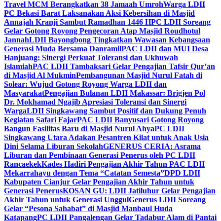
Travel MCM Berangkatkan 38 Jamaah Umroh
Warga LDII
PC Bekasi Barat Laksanakan Aksi Kebersihan di Masjid
Annajah Kranji Sambut Ramadhan 1446 H
PC LDII Soreang
Gelar Gotong Royong Pengecoran Atap Masjid Roudhotul
Jannah
LDII Bayongbong Tingkatkan Wawasan Kebangsaan
Generasi Muda Bersama Danramil
PAC LDII dan MUI Desa
Hanjuang: Sinergi Perkuat Toleransi dan Ukhuwah
Islamiah
PAC LDII Tambaksari Gelar Pengajian Tafsir Qur’an
di Masjid Al Mukmin
Pembangunan Masjid Nurul Fatah di
Solear: Wujud Gotong Royong Warga LDII dan
Masyarakat
Pengajian Bulanan LDII Makassar: Brigjen Pol
Dr. Mokhamad Ngajib Apresiasi Toleransi dan Sinergi
Warga
LDII Singkawang Sambut Positif dan Dukung Penuh
Kegiatan Safari Fajar
PAC LDII Banyusari Gotong Royong
Bangun Fasilitas Baru di Masjid Nurul Ahya
PC LDII
Singkawang Utara Adakan Pesantren Kilat untuk Anak Usia
Dini Selama Liburan Sekolah
GENERUS CERIA: Asrama
Liburan dan Pembinaan Generasi Penerus oleh PC LDII
Rancaekek
Kades Hadiri Pengajian Akhir Tahun PAC LDII
Mekarrahayu dengan Tema “Catatan Semesta”
DPD LDII
Kabupaten Cianjur Gelar Pengajian Akhir Tahun untuk
Generasi Penerus
KOSAN GU: LDII Jatiluhur Gelar Pengajian
Akhir Tahun untuk Generasi Unggul
Generus LDII Soreang
Gelar “Pesona Sahabat” di Masjid Manbaul Huda
Katapang
PC LDII Pangalengan Gelar Tadabur Alam di Pantai