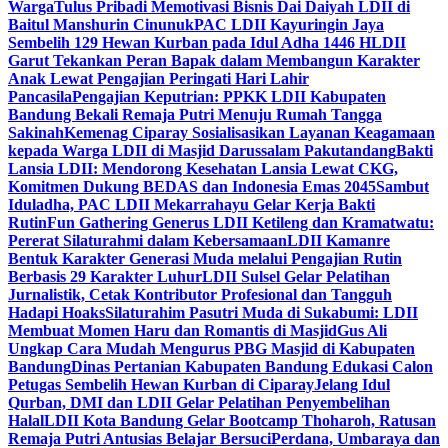
Warga
Tulus Pribadi Memotivasi Bisnis Dai Daiyah LDII di
Baitul Manshurin Cinunuk
PAC LDII Kayuringin Jaya
Sembelih 129 Hewan Kurban pada Idul Adha 1446 H
LDII
Garut Tekankan Peran Bapak dalam Membangun Karakter
Anak Lewat Pengajian Peringati Hari Lahir
Pancasila
Pengajian Keputrian: PPKK LDII Kabupaten
Bandung Bekali Remaja Putri Menuju Rumah Tangga
Sakinah
Kemenag Ciparay Sosialisasikan Layanan Keagamaan
kepada Warga LDII di Masjid Darussalam Pakutandang
Bakti
Lansia LDII: Mendorong Kesehatan Lansia Lewat CKG,
Komitmen Dukung BEDAS dan Indonesia Emas 2045
Sambut
Iduladha, PAC LDII Mekarrahayu Gelar Kerja Bakti
Rutin
Fun Gathering Generus LDII Ketileng dan Kramatwatu:
Pererat Silaturahmi dalam Kebersamaan
LDII Kamanre
Bentuk Karakter Generasi Muda melalui Pengajian Rutin
Berbasis 29 Karakter Luhur
LDII Sulsel Gelar Pelatihan
Jurnalistik, Cetak Kontributor Profesional dan Tangguh
Hadapi Hoaks
Silaturahim Pasutri Muda di Sukabumi: LDII
Membuat Momen Haru dan Romantis di Masjid
Gus Ali
Ungkap Cara Mudah Mengurus PBG Masjid di Kabupaten
Bandung
Dinas Pertanian Kabupaten Bandung Edukasi Calon
Petugas Sembelih Hewan Kurban di Ciparay
Jelang Idul
Qurban, DMI dan LDII Gelar Pelatihan Penyembelihan
Halal
LDII Kota Bandung Gelar Bootcamp Thoharoh, Ratusan
Remaja Putri Antusias Belajar Bersuci
Perdana, Umbaraya dan