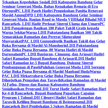
Tekankan Kepedulian Sosial
LDII Kabupaten Bandung Gelar
Seminar Generasi Muda, Bahas Kenakalan Remaja di Era
Disrupsi
PC LDII Paseh Hadiri Pengukuhan Panitia Renovasi
Masjid Agung
DPD LDII Kabupaten Bandung Gelar Seminar
Generasi Muda, Bagian Road to Musda VIII
Halal Bihalal MUI
Rancaekek, LDII Hadir Perkuat Sinergi Ulama dan Umaro
PC
LDII Pangalengan Bagikan 180 Paket Takjil Gratis kepada
Warga Sekitar
Warga LDII Pakutandang Bagikan 500 Takjil,
Semarakkan Ramadan dan Pererat Silaturahmi
Masyarakat
PAC LDII Gunungleutik Bagikan Takjil dan Gelar
Buka Bersama di Masjid Al-Manshurin
LDII Pakutandang
Gelar Buka Puasa Bersama, 80 Warga Hadiri di Masjid
Darussalam
PC LDII Banjaran, Cimaung, dan Arjasari Hadiri
Safari Ramadan Bupati Bandung di Arjasari
LDII Hadiri
Safari Ramadan ke-5 Bupati Bandung, Dukung Sinergi
Pembangunan di Paseh
Puluhan Generasi Muda LDII Soreang
Gelar Buka Puasa Bersama di Masjid Manbaul Huda
Warga
PAC LDII Mekarrahayu Gelar Buka Puasa Bersama,
Dilanjutkan Pengajian dan Tarawih
Kajian Ramadan di Masjid
Al Fathu, Dinsos dan Baznas Kabupaten Bandung
Sosialisasikan Program
LDII Turut Hadir Safari Ramadan Hari
Ke-4 di Rancaekek, Bupati Bandung Paparkan Capaian
Program 1 Tahun
LDII Cileunyi Hadiri Safari Ramadan dan
Tarawih Keliling Bupati Bandung di Bojongsoang
LDII
Rancaekek Beri Pembekalan 5 Sukses Ramadan di Masjid