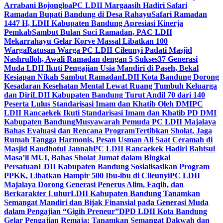
Arrabani Bojongloa
PC LDII Margaasih Hadiri Safari
Ramadan Bupati Bandung di Desa Rahayu
Safari Ramadan
1447 H, LDII Kabupaten Bandung Apresiasi Kinerja
Pemkab
Sambut Bulan Suci Ramadan, PAC LDII
Mekarrahayu Gelar Korve Massal Libatkan 100
Warga
Ratusan Warga PC LDII Cileunyi Padati Masjid
Nashrulloh, Awali Ramadan dengan 5 Sukses
37 Generasi
Muda LDII Ikuti Pengajian Usia Mandiri di Paseh, Bekal
Kesiapan Nikah Sambut Ramadan
LDII Kota Bandung Dorong
Kesadaran Kesehatan Mental Lewat Ruang Tumbuh Keluarga
dan Diri
LDII Kabupaten Bandung Turut Andil 70 dari 140
Peserta Lulus Standarisasi Imam dan Khatib Oleh DMI
PC
LDII Rancaekek Ikuti Standarisasi Imam dan Khatib PD DMI
Kabupaten Bandung
Musyawarah Pemuda PC LDII Majalaya
Bahas Evaluasi dan Rencana Program
Tertibkan Sholat, Jaga
Rumah Tangga Harmonis, Pesan Usman Ali Saat Ceramah di
Masjid Raudhotul Jannah
PC LDII Rancaekek Hadiri Bahtsul
Masa’il MUI, Bahas Sholat Jumat dalam Bingkai
Persatuan
LDII Kabupaten Bandung Sosialisasikan Program
PPKK, Libatkan Hampir 500 Ibu-ibu di Cileunyi
PC LDII
Majalaya Dorong Generasi Penerus Alim, Faqih, dan
Berkarakter Luhur
LDII Kabupaten Bandung Tanamkan
Semangat Mandiri dan Bijak Finansial pada Generasi Muda
dalam Pengajian “Gigih Preneur”
DPD LDII Kota Bandung
Gelar Pengajian Remaja: Tanamkan Semangat Dakwah dan