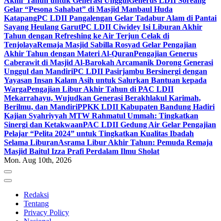
Akhir Tahun untuk Generasi Unggul
Generus LDII Soreang
Gelar “Pesona Sahabat” di Masjid Manbaul Huda
Katapang
PC LDII Pangalengan Gelar Tadabur Alam di Pantai
Sayang Heulang Garut
PC LDII Ciwidey Isi Liburan Akhir
Tahun dengan Refreshing ke Air Terjun Celak di
Tenjolaya
Remaja Masjid Sabilla Rosyad Gelar Pengajian
Akhir Tahun dengan Materi Al-Quran
Pengajian Generus
Caberawit di Masjid Al-Barokah Arcamanik Dorong Generasi
Unggul dan Mandiri
PC LDII Pasirjambu Bersinergi dengan
Yayasan Insan Kalam Asih untuk Salurkan Bantuan kepada
Warga
Pengajian Libur Akhir Tahun di PAC LDII
Mekarrahayu, Wujudkan Generasi Berakhlakul Karimah,
Berilmu, dan Mandiri
PPKK LDII Kabupaten Bandung Hadiri
Kajian Syahriyyah MTW Rahmatul Ummah: Tingkatkan
Sinergi dan Ketakwaan
PAC LDII Gedung Air Gelar Pengajian
Pelajar “Pelita 2024” untuk Tingkatkan Kualitas Ibadah
Selama Liburan
Asrama Libur Akhir Tahun: Pemuda Remaja
Masjid Baitul Izza Prafi Perdalam Ilmu Sholat
Mon. Aug 10th, 2026
Redaksi
Tentang
Privacy Policy