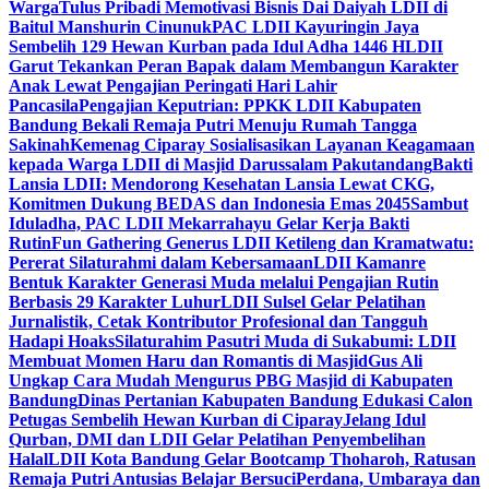
Warga
Tulus Pribadi Memotivasi Bisnis Dai Daiyah LDII di
Baitul Manshurin Cinunuk
PAC LDII Kayuringin Jaya
Sembelih 129 Hewan Kurban pada Idul Adha 1446 H
LDII
Garut Tekankan Peran Bapak dalam Membangun Karakter
Anak Lewat Pengajian Peringati Hari Lahir
Pancasila
Pengajian Keputrian: PPKK LDII Kabupaten
Bandung Bekali Remaja Putri Menuju Rumah Tangga
Sakinah
Kemenag Ciparay Sosialisasikan Layanan Keagamaan
kepada Warga LDII di Masjid Darussalam Pakutandang
Bakti
Lansia LDII: Mendorong Kesehatan Lansia Lewat CKG,
Komitmen Dukung BEDAS dan Indonesia Emas 2045
Sambut
Iduladha, PAC LDII Mekarrahayu Gelar Kerja Bakti
Rutin
Fun Gathering Generus LDII Ketileng dan Kramatwatu:
Pererat Silaturahmi dalam Kebersamaan
LDII Kamanre
Bentuk Karakter Generasi Muda melalui Pengajian Rutin
Berbasis 29 Karakter Luhur
LDII Sulsel Gelar Pelatihan
Jurnalistik, Cetak Kontributor Profesional dan Tangguh
Hadapi Hoaks
Silaturahim Pasutri Muda di Sukabumi: LDII
Membuat Momen Haru dan Romantis di Masjid
Gus Ali
Ungkap Cara Mudah Mengurus PBG Masjid di Kabupaten
Bandung
Dinas Pertanian Kabupaten Bandung Edukasi Calon
Petugas Sembelih Hewan Kurban di Ciparay
Jelang Idul
Qurban, DMI dan LDII Gelar Pelatihan Penyembelihan
Halal
LDII Kota Bandung Gelar Bootcamp Thoharoh, Ratusan
Remaja Putri Antusias Belajar Bersuci
Perdana, Umbaraya dan