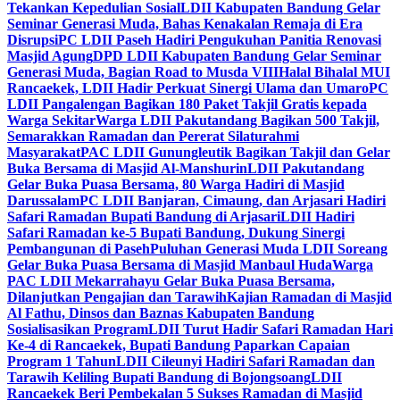
Tekankan Kepedulian Sosial
LDII Kabupaten Bandung Gelar
Seminar Generasi Muda, Bahas Kenakalan Remaja di Era
Disrupsi
PC LDII Paseh Hadiri Pengukuhan Panitia Renovasi
Masjid Agung
DPD LDII Kabupaten Bandung Gelar Seminar
Generasi Muda, Bagian Road to Musda VIII
Halal Bihalal MUI
Rancaekek, LDII Hadir Perkuat Sinergi Ulama dan Umaro
PC
LDII Pangalengan Bagikan 180 Paket Takjil Gratis kepada
Warga Sekitar
Warga LDII Pakutandang Bagikan 500 Takjil,
Semarakkan Ramadan dan Pererat Silaturahmi
Masyarakat
PAC LDII Gunungleutik Bagikan Takjil dan Gelar
Buka Bersama di Masjid Al-Manshurin
LDII Pakutandang
Gelar Buka Puasa Bersama, 80 Warga Hadiri di Masjid
Darussalam
PC LDII Banjaran, Cimaung, dan Arjasari Hadiri
Safari Ramadan Bupati Bandung di Arjasari
LDII Hadiri
Safari Ramadan ke-5 Bupati Bandung, Dukung Sinergi
Pembangunan di Paseh
Puluhan Generasi Muda LDII Soreang
Gelar Buka Puasa Bersama di Masjid Manbaul Huda
Warga
PAC LDII Mekarrahayu Gelar Buka Puasa Bersama,
Dilanjutkan Pengajian dan Tarawih
Kajian Ramadan di Masjid
Al Fathu, Dinsos dan Baznas Kabupaten Bandung
Sosialisasikan Program
LDII Turut Hadir Safari Ramadan Hari
Ke-4 di Rancaekek, Bupati Bandung Paparkan Capaian
Program 1 Tahun
LDII Cileunyi Hadiri Safari Ramadan dan
Tarawih Keliling Bupati Bandung di Bojongsoang
LDII
Rancaekek Beri Pembekalan 5 Sukses Ramadan di Masjid