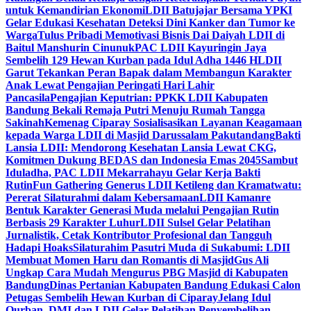
untuk Kemandirian Ekonomi
LDII Batujajar Bersama YPKI
Gelar Edukasi Kesehatan Deteksi Dini Kanker dan Tumor ke
Warga
Tulus Pribadi Memotivasi Bisnis Dai Daiyah LDII di
Baitul Manshurin Cinunuk
PAC LDII Kayuringin Jaya
Sembelih 129 Hewan Kurban pada Idul Adha 1446 H
LDII
Garut Tekankan Peran Bapak dalam Membangun Karakter
Anak Lewat Pengajian Peringati Hari Lahir
Pancasila
Pengajian Keputrian: PPKK LDII Kabupaten
Bandung Bekali Remaja Putri Menuju Rumah Tangga
Sakinah
Kemenag Ciparay Sosialisasikan Layanan Keagamaan
kepada Warga LDII di Masjid Darussalam Pakutandang
Bakti
Lansia LDII: Mendorong Kesehatan Lansia Lewat CKG,
Komitmen Dukung BEDAS dan Indonesia Emas 2045
Sambut
Iduladha, PAC LDII Mekarrahayu Gelar Kerja Bakti
Rutin
Fun Gathering Generus LDII Ketileng dan Kramatwatu:
Pererat Silaturahmi dalam Kebersamaan
LDII Kamanre
Bentuk Karakter Generasi Muda melalui Pengajian Rutin
Berbasis 29 Karakter Luhur
LDII Sulsel Gelar Pelatihan
Jurnalistik, Cetak Kontributor Profesional dan Tangguh
Hadapi Hoaks
Silaturahim Pasutri Muda di Sukabumi: LDII
Membuat Momen Haru dan Romantis di Masjid
Gus Ali
Ungkap Cara Mudah Mengurus PBG Masjid di Kabupaten
Bandung
Dinas Pertanian Kabupaten Bandung Edukasi Calon
Petugas Sembelih Hewan Kurban di Ciparay
Jelang Idul
Qurban, DMI dan LDII Gelar Pelatihan Penyembelihan