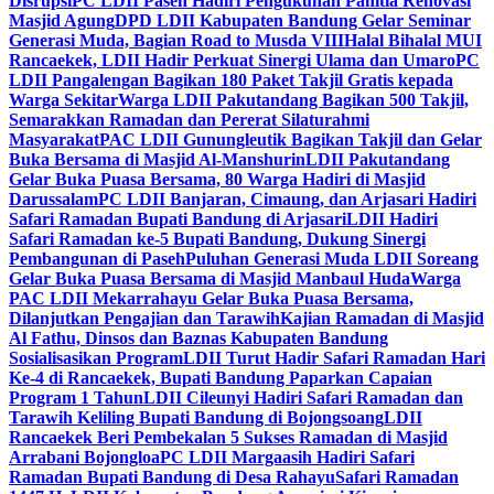
Disrupsi
PC LDII Paseh Hadiri Pengukuhan Panitia Renovasi
Masjid Agung
DPD LDII Kabupaten Bandung Gelar Seminar
Generasi Muda, Bagian Road to Musda VIII
Halal Bihalal MUI
Rancaekek, LDII Hadir Perkuat Sinergi Ulama dan Umaro
PC
LDII Pangalengan Bagikan 180 Paket Takjil Gratis kepada
Warga Sekitar
Warga LDII Pakutandang Bagikan 500 Takjil,
Semarakkan Ramadan dan Pererat Silaturahmi
Masyarakat
PAC LDII Gunungleutik Bagikan Takjil dan Gelar
Buka Bersama di Masjid Al-Manshurin
LDII Pakutandang
Gelar Buka Puasa Bersama, 80 Warga Hadiri di Masjid
Darussalam
PC LDII Banjaran, Cimaung, dan Arjasari Hadiri
Safari Ramadan Bupati Bandung di Arjasari
LDII Hadiri
Safari Ramadan ke-5 Bupati Bandung, Dukung Sinergi
Pembangunan di Paseh
Puluhan Generasi Muda LDII Soreang
Gelar Buka Puasa Bersama di Masjid Manbaul Huda
Warga
PAC LDII Mekarrahayu Gelar Buka Puasa Bersama,
Dilanjutkan Pengajian dan Tarawih
Kajian Ramadan di Masjid
Al Fathu, Dinsos dan Baznas Kabupaten Bandung
Sosialisasikan Program
LDII Turut Hadir Safari Ramadan Hari
Ke-4 di Rancaekek, Bupati Bandung Paparkan Capaian
Program 1 Tahun
LDII Cileunyi Hadiri Safari Ramadan dan
Tarawih Keliling Bupati Bandung di Bojongsoang
LDII
Rancaekek Beri Pembekalan 5 Sukses Ramadan di Masjid
Arrabani Bojongloa
PC LDII Margaasih Hadiri Safari
Ramadan Bupati Bandung di Desa Rahayu
Safari Ramadan