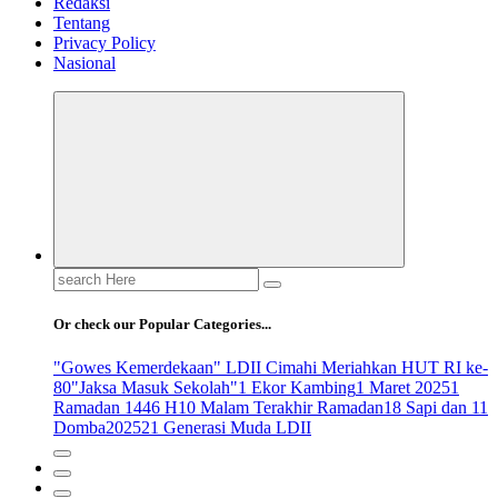
Redaksi
Tentang
Privacy Policy
Nasional
Search
for:
Or check our Popular Categories...
"Gowes Kemerdekaan" LDII Cimahi Meriahkan HUT RI ke-
80
"Jaksa Masuk Sekolah"
1 Ekor Kambing
1 Maret 2025
1
Ramadan 1446 H
10 Malam Terakhir Ramadan
18 Sapi dan 11
Domba
2025
21 Generasi Muda LDII