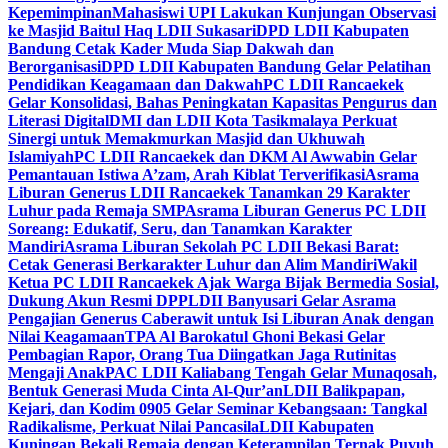
Kepemimpinan
Mahasiswi UPI Lakukan Kunjungan Observasi
ke Masjid Baitul Haq LDII Sukasari
DPD LDII Kabupaten
Bandung Cetak Kader Muda Siap Dakwah dan
Berorganisasi
DPD LDII Kabupaten Bandung Gelar Pelatihan
Pendidikan Keagamaan dan Dakwah
PC LDII Rancaekek
Gelar Konsolidasi, Bahas Peningkatan Kapasitas Pengurus dan
Literasi Digital
DMI dan LDII Kota Tasikmalaya Perkuat
Sinergi untuk Memakmurkan Masjid dan Ukhuwah
Islamiyah
PC LDII Rancaekek dan DKM Al Awwabin Gelar
Pemantauan Istiwa A’zam, Arah Kiblat Terverifikasi
Asrama
Liburan Generus LDII Rancaekek Tanamkan 29 Karakter
Luhur pada Remaja SMP
Asrama Liburan Generus PC LDII
Soreang: Edukatif, Seru, dan Tanamkan Karakter
Mandiri
Asrama Liburan Sekolah PC LDII Bekasi Barat:
Cetak Generasi Berkarakter Luhur dan Alim Mandiri
Wakil
Ketua PC LDII Rancaekek Ajak Warga Bijak Bermedia Sosial,
Dukung Akun Resmi DPP
LDII Banyusari Gelar Asrama
Pengajian Generus Caberawit untuk Isi Liburan Anak dengan
Nilai Keagamaan
TPA Al Barokatul Ghoni Bekasi Gelar
Pembagian Rapor, Orang Tua Diingatkan Jaga Rutinitas
Mengaji Anak
PAC LDII Kaliabang Tengah Gelar Munaqosah,
Bentuk Generasi Muda Cinta Al-Qur’an
LDII Balikpapan,
Kejari, dan Kodim 0905 Gelar Seminar Kebangsaan: Tangkal
Radikalisme, Perkuat Nilai Pancasila
LDII Kabupaten
Kuningan Bekali Remaja dengan Keterampilan Ternak Puyuh