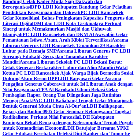
Bandung Cetak Kader Muda Siap Dakwah dan
Berorganisasi
DPD LDII Kabupaten Bandung Gelar Pelatihan
Pendidikan Keagamaan dan Dakwah
PC LDII Rancaekek
Gelar Konsolidasi, Bahas Peningkatan Kapasitas Pengurus dan
Literasi Digital
DMI dan LDII Kota Tasikmalaya Perkuat
Sinergi untuk Memakmurkan Masjid dan Ukhuwah
Islamiyah
PC LDII Rancaekek dan DKM Al Awwabin Gelar
Pemantauan Istiwa A’zam, Arah Kiblat Terverifikasi
Asrama
Liburan Generus LDII Rancaekek Tanamkan 29 Karakter
Luhur pada Remaja SMP
Asrama Liburan Generus PC LDII
Soreang: Edukatif, Seru, dan Tanamkan Karakter
Mandiri
Asrama Liburan Sekolah PC LDII Bekasi Barat:
Cetak Generasi Berkarakter Luhur dan Alim Mandiri
Wakil
Ketua PC LDII Rancaekek Ajak Warga Bijak Bermedia Sosial,
Dukung Akun Resmi DPP
LDII Banyusari Gelar Asrama
Pengajian Generus Caberawit untuk Isi Liburan Anak dengan
Nilai Keagamaan
TPA Al Barokatul Ghoni Bekasi Gelar
Pembagian Rapor, Orang Tua Diingatkan Jaga Rutinitas
Mengaji Anak
PAC LDII Kaliabang Tengah Gelar Munaqosah,
Bentuk Generasi Muda Cinta Al-Qur’an
LDII Balikpapan,
Kejari, dan Kodim 0905 Gelar Seminar Kebangsaan: Tangkal
Radikalisme, Perkuat Nilai Pancasila
LDII Kabupaten
Kuningan Bekali Remaja dengan Keterampilan Ternak Puyuh
untuk Kemandirian Ekonomi
LDII Batujajar Bersama YPKI
Gelar Edukasi Kesehatan Deteksi Dini Kanker dan Tumor ke