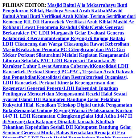
Skip
PILIHAN EDITOR:
Masjid Baitul A’la Mekarrahayu Ikuti
to
Pengukuran Kiblat, Hasilnya Sesuai Arah Kakbah
Masjid
content
Baitul A’mal Ikuti Verifikasi Arah Kiblat, Terima Sertifikat dari
Kemenag RI
LDII Rancaekek Verifikasi Arah Kiblat Masjid Ar
Robbani Lewat Fenomena Rashdul Qiblat
Cetak Generasi
Berkarakter, PC LDII Margaasih Gelar Evaluasi Generus
Kolaborasi 3 Kecamatan
Gotong Royong di Bojong Badak:
LDII Cikancung dan Warga Cikasungka Rawat Kebersihan
Masjid
Keakraban Pemuda PC Cilengkrang dan PAC Giri
Mekar Perkuat Silaturahmi Melalui Kegiatan Keagamaan
Isi
Liburan Sekolah, PAC LDII Banyusari Tanamkan 29
Karakter Luhur Lewat Asrama Caberawit
Konsolidasi LDII
Rancaekek Perkuat Sinergi PC-PAC, Tegaskan Arah Dakwah
dan Pengabdian
Konsolidasi dan Restrukturisasi Organisasi,
LDII Rancaekek Perkuat Kinerja Kepengurusan dan
Regenerasi Generasi Penerus
LDII Baleendah Ingatkan
Pentingnya Mencari dan Mengonsumsi Rezeki Halal Sesuai
Syariat Islam
LDII Kabupaten Bandung Gelar Pelatihan
Rukyatul Hilal, Kenalkan Teleskop Digital untuk Pengamatan
Bulan
Semangat Gotong Royong Warnai Pelaksanaan Kurban
1447 H. LDII Kecamatan Cilengkrang
Salat Idul Adha 1447 H
di Soreang dan Katapang Dipadati Jamaah, Khotbah
Tekankan Kepedulian Sosial
LDII Kabupaten Bandung Gelar
Seminar Generasi Muda, Bahas Kenakalan Remaja di Era