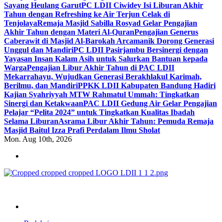
Sayang Heulang Garut
PC LDII Ciwidey Isi Liburan Akhir
Tahun dengan Refreshing ke Air Terjun Celak di
Tenjolaya
Remaja Masjid Sabilla Rosyad Gelar Pengajian
Akhir Tahun dengan Materi Al-Quran
Pengajian Generus
Caberawit di Masjid Al-Barokah Arcamanik Dorong Generasi
Unggul dan Mandiri
PC LDII Pasirjambu Bersinergi dengan
Yayasan Insan Kalam Asih untuk Salurkan Bantuan kepada
Warga
Pengajian Libur Akhir Tahun di PAC LDII
Mekarrahayu, Wujudkan Generasi Berakhlakul Karimah,
Berilmu, dan Mandiri
PPKK LDII Kabupaten Bandung Hadiri
Kajian Syahriyyah MTW Rahmatul Ummah: Tingkatkan
Sinergi dan Ketakwaan
PAC LDII Gedung Air Gelar Pengajian
Pelajar “Pelita 2024” untuk Tingkatkan Kualitas Ibadah
Selama Liburan
Asrama Libur Akhir Tahun: Pemuda Remaja
Masjid Baitul Izza Prafi Perdalam Ilmu Sholat
Mon. Aug 10th, 2026
ldiikabbandung.or.id