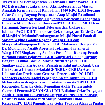
Travel MCM Berangkatkan 38 Jamaah Umroh
Warga LDII
PC Bekasi Barat Laksanakan Aksi Kebersihan di Masjid
Annajah Kranji Sambut Ramadhan 1446 H
PC LDII Soreang
Gelar Gotong Royong Pengecoran Atap Masjid Roudhotul
Jannah
LDII Bayongbong Tingkatkan Wawasan Kebangsaan
Generasi Muda Bersama Danramil
PAC LDII dan MUI Desa
Hanjuang: Sinergi Perkuat Toleransi dan Ukhuwah
Islamiah
PAC LDII Tambaksari Gelar Pengajian Tafsir Qur’an
di Masjid Al Mukmin
Pembangunan Masjid Nurul Fatah di
Solear: Wujud Gotong Royong Warga LDII dan
Masyarakat
Pengajian Bulanan LDII Makassar: Brigjen Pol
Dr. Mokhamad Ngajib Apresiasi Toleransi dan Sinergi
Warga
LDII Singkawang Sambut Positif dan Dukung Penuh
Kegiatan Safari Fajar
PAC LDII Banyusari Gotong Royong
Bangun Fasilitas Baru di Masjid Nurul Ahya
PC LDII
Singkawang Utara Adakan Pesantren Kilat untuk Anak Usia
Dini Selama Liburan Sekolah
GENERUS CERIA: Asrama
Liburan dan Pembinaan Generasi Penerus oleh PC LDII
Rancaekek
Kades Hadiri Pengajian Akhir Tahun PAC LDII
Mekarrahayu dengan Tema “Catatan Semesta”
DPD LDII
Kabupaten Cianjur Gelar Pengajian Akhir Tahun untuk
Generasi Penerus
KOSAN GU: LDII Jatiluhur Gelar Pengajian
Akhir Tahun untuk Generasi Unggul
Generus LDII Soreang
Gelar “Pesona Sahabat” di Masjid Manbaul Huda
Katapang
PC LDII Pangalengan Gelar Tadabur Alam di Pantai