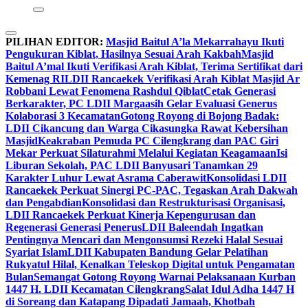
PILIHAN EDITOR:
Masjid Baitul A’la Mekarrahayu Ikuti
Pengukuran Kiblat, Hasilnya Sesuai Arah Kakbah
Masjid
Baitul A’mal Ikuti Verifikasi Arah Kiblat, Terima Sertifikat dari
Kemenag RI
LDII Rancaekek Verifikasi Arah Kiblat Masjid Ar
Robbani Lewat Fenomena Rashdul Qiblat
Cetak Generasi
Berkarakter, PC LDII Margaasih Gelar Evaluasi Generus
Kolaborasi 3 Kecamatan
Gotong Royong di Bojong Badak:
LDII Cikancung dan Warga Cikasungka Rawat Kebersihan
Masjid
Keakraban Pemuda PC Cilengkrang dan PAC Giri
Mekar Perkuat Silaturahmi Melalui Kegiatan Keagamaan
Isi
Liburan Sekolah, PAC LDII Banyusari Tanamkan 29
Karakter Luhur Lewat Asrama Caberawit
Konsolidasi LDII
Rancaekek Perkuat Sinergi PC-PAC, Tegaskan Arah Dakwah
dan Pengabdian
Konsolidasi dan Restrukturisasi Organisasi,
LDII Rancaekek Perkuat Kinerja Kepengurusan dan
Regenerasi Generasi Penerus
LDII Baleendah Ingatkan
Pentingnya Mencari dan Mengonsumsi Rezeki Halal Sesuai
Syariat Islam
LDII Kabupaten Bandung Gelar Pelatihan
Rukyatul Hilal, Kenalkan Teleskop Digital untuk Pengamatan
Bulan
Semangat Gotong Royong Warnai Pelaksanaan Kurban
1447 H. LDII Kecamatan Cilengkrang
Salat Idul Adha 1447 H
di Soreang dan Katapang Dipadati Jamaah, Khotbah