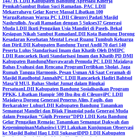
1447 H, LDII Kabupaten Bandung Apresiasi Kinerja
Pemkab
Sambut Bulan Suci Ramadan, PAC LDII
Mekarrahayu Gelar Korve Massal Libatkan 100
Warga
Ratusan Warga PC LDII Cileunyi Padati Masjid
Nashrulloh, Awali Ramadan dengan 5 Sukses
37 Generasi
Muda LDII Ikuti Pengajian Usia Mandiri di Paseh, Bekal
Kesiapan Nikah Sambut Ramadan
LDII Kota Bandung Dorong
Kesadaran Kesehatan Mental Lewat Ruang Tumbuh Keluarga
dan Diri
LDII Kabupaten Bandung Turut Andil 70 dari 140
Peserta Lulus Standarisasi Imam dan Khatib Oleh DMI
PC
LDII Rancaekek Ikuti Standarisasi Imam dan Khatib PD DMI
Kabupaten Bandung
Musyawarah Pemuda PC LDII Majalaya
Bahas Evaluasi dan Rencana Program
Tertibkan Sholat, Jaga
Rumah Tangga Harmonis, Pesan Usman Ali Saat Ceramah di
Masjid Raudhotul Jannah
PC LDII Rancaekek Hadiri Bahtsul
Masa’il MUI, Bahas Sholat Jumat dalam Bingkai
Persatuan
LDII Kabupaten Bandung Sosialisasikan Program
PPKK, Libatkan Hampir 500 Ibu-ibu di Cileunyi
PC LDII
Majalaya Dorong Generasi Penerus Alim, Faqih, dan
Berkarakter Luhur
LDII Kabupaten Bandung Tanamkan
Semangat Mandiri dan Bijak Finansial pada Generasi Muda
dalam Pengajian “Gigih Preneur”
DPD LDII Kota Bandung
Gelar Pengajian Remaja: Tanamkan Semangat Dakwah dan
Kepemimpinan
Mahasiswi UPI Lakukan Kunjungan Observasi
ke Masjid Baitul Haq LDII Sukasari
DPD LDII Kabupaten