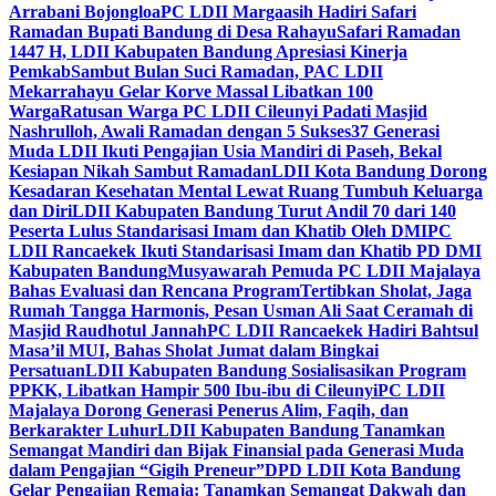
Arrabani Bojongloa
PC LDII Margaasih Hadiri Safari
Ramadan Bupati Bandung di Desa Rahayu
Safari Ramadan
1447 H, LDII Kabupaten Bandung Apresiasi Kinerja
Pemkab
Sambut Bulan Suci Ramadan, PAC LDII
Mekarrahayu Gelar Korve Massal Libatkan 100
Warga
Ratusan Warga PC LDII Cileunyi Padati Masjid
Nashrulloh, Awali Ramadan dengan 5 Sukses
37 Generasi
Muda LDII Ikuti Pengajian Usia Mandiri di Paseh, Bekal
Kesiapan Nikah Sambut Ramadan
LDII Kota Bandung Dorong
Kesadaran Kesehatan Mental Lewat Ruang Tumbuh Keluarga
dan Diri
LDII Kabupaten Bandung Turut Andil 70 dari 140
Peserta Lulus Standarisasi Imam dan Khatib Oleh DMI
PC
LDII Rancaekek Ikuti Standarisasi Imam dan Khatib PD DMI
Kabupaten Bandung
Musyawarah Pemuda PC LDII Majalaya
Bahas Evaluasi dan Rencana Program
Tertibkan Sholat, Jaga
Rumah Tangga Harmonis, Pesan Usman Ali Saat Ceramah di
Masjid Raudhotul Jannah
PC LDII Rancaekek Hadiri Bahtsul
Masa’il MUI, Bahas Sholat Jumat dalam Bingkai
Persatuan
LDII Kabupaten Bandung Sosialisasikan Program
PPKK, Libatkan Hampir 500 Ibu-ibu di Cileunyi
PC LDII
Majalaya Dorong Generasi Penerus Alim, Faqih, dan
Berkarakter Luhur
LDII Kabupaten Bandung Tanamkan
Semangat Mandiri dan Bijak Finansial pada Generasi Muda
dalam Pengajian “Gigih Preneur”
DPD LDII Kota Bandung
Gelar Pengajian Remaja: Tanamkan Semangat Dakwah dan