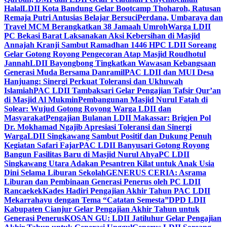
Halal
LDII Kota Bandung Gelar Bootcamp Thoharoh, Ratusan
Remaja Putri Antusias Belajar Bersuci
Perdana, Umbaraya dan
Travel MCM Berangkatkan 38 Jamaah Umroh
Warga LDII
PC Bekasi Barat Laksanakan Aksi Kebersihan di Masjid
Annajah Kranji Sambut Ramadhan 1446 H
PC LDII Soreang
Gelar Gotong Royong Pengecoran Atap Masjid Roudhotul
Jannah
LDII Bayongbong Tingkatkan Wawasan Kebangsaan
Generasi Muda Bersama Danramil
PAC LDII dan MUI Desa
Hanjuang: Sinergi Perkuat Toleransi dan Ukhuwah
Islamiah
PAC LDII Tambaksari Gelar Pengajian Tafsir Qur’an
di Masjid Al Mukmin
Pembangunan Masjid Nurul Fatah di
Solear: Wujud Gotong Royong Warga LDII dan
Masyarakat
Pengajian Bulanan LDII Makassar: Brigjen Pol
Dr. Mokhamad Ngajib Apresiasi Toleransi dan Sinergi
Warga
LDII Singkawang Sambut Positif dan Dukung Penuh
Kegiatan Safari Fajar
PAC LDII Banyusari Gotong Royong
Bangun Fasilitas Baru di Masjid Nurul Ahya
PC LDII
Singkawang Utara Adakan Pesantren Kilat untuk Anak Usia
Dini Selama Liburan Sekolah
GENERUS CERIA: Asrama
Liburan dan Pembinaan Generasi Penerus oleh PC LDII
Rancaekek
Kades Hadiri Pengajian Akhir Tahun PAC LDII
Mekarrahayu dengan Tema “Catatan Semesta”
DPD LDII
Kabupaten Cianjur Gelar Pengajian Akhir Tahun untuk
Generasi Penerus
KOSAN GU: LDII Jatiluhur Gelar Pengajian