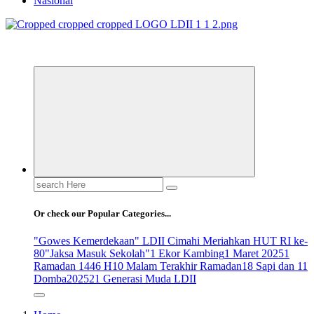
Nasional
ldiikabbandung.or.id
Search
for:
Or check our Popular Categories...
"Gowes Kemerdekaan" LDII Cimahi Meriahkan HUT RI ke-
80
"Jaksa Masuk Sekolah"
1 Ekor Kambing
1 Maret 2025
1
Ramadan 1446 H
10 Malam Terakhir Ramadan
18 Sapi dan 11
Domba
2025
21 Generasi Muda LDII