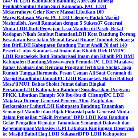
1447 H, LDII Kabupaten Bandung Apresiasi Kinerja
Pemkab
Sambut Bulan Suci Ramadan, PAC LDII
Mekarrahayu Gelar Korve Massal Libatkan 100
Warga
Ratusan Warga PC LDII Cileunyi Padati Masjid
Nashrulloh, Awali Ramadan dengan 5 Sukses
37 Generasi
Muda LDII Ikuti Pengajian Usia Mandiri di Paseh, Bekal
Kesiapan Nikah Sambut Ramadan
LDII Kota Bandung Dorong
Kesadaran Kesehatan Mental Lewat Ruang Tumbuh Keluarga
dan Diri
LDII Kabupaten Bandung Turut Andil 70 dari 140
Peserta Lulus Standarisasi Imam dan Khatib Oleh DMI
PC
LDII Rancaekek Ikuti Standarisasi Imam dan Khatib PD DMI
Kabupaten Bandung
Musyawarah Pemuda PC LDII Majalaya
Bahas Evaluasi dan Rencana Program
Tertibkan Sholat, Jaga
Rumah Tangga Harmonis, Pesan Usman Ali Saat Ceramah di
Masjid Raudhotul Jannah
PC LDII Rancaekek Hadiri Bahtsul
Masa’il MUI, Bahas Sholat Jumat dalam Bingkai
Persatuan
LDII Kabupaten Bandung Sosialisasikan Program
PPKK, Libatkan Hampir 500 Ibu-ibu di Cileunyi
PC LDII
Majalaya Dorong Generasi Penerus Alim, Faqih, dan
Berkarakter Luhur
LDII Kabupaten Bandung Tanamkan
Semangat Mandiri dan Bijak Finansial pada Generasi Muda
dalam Pengajian “Gigih Preneur”
DPD LDII Kota Bandung
Gelar Pengajian Remaja: Tanamkan Semangat Dakwah dan
Kepemimpinan
Mahasiswi UPI Lakukan Kunjungan Observasi
ke Masjid Baitul Haq LDII Sukasari
DPD LDII Kabupaten