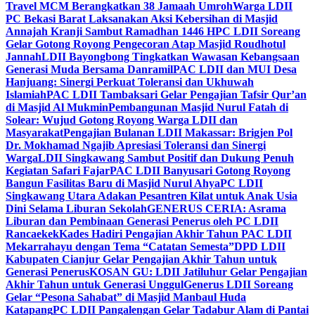
Travel MCM Berangkatkan 38 Jamaah Umroh
Warga LDII
PC Bekasi Barat Laksanakan Aksi Kebersihan di Masjid
Annajah Kranji Sambut Ramadhan 1446 H
PC LDII Soreang
Gelar Gotong Royong Pengecoran Atap Masjid Roudhotul
Jannah
LDII Bayongbong Tingkatkan Wawasan Kebangsaan
Generasi Muda Bersama Danramil
PAC LDII dan MUI Desa
Hanjuang: Sinergi Perkuat Toleransi dan Ukhuwah
Islamiah
PAC LDII Tambaksari Gelar Pengajian Tafsir Qur’an
di Masjid Al Mukmin
Pembangunan Masjid Nurul Fatah di
Solear: Wujud Gotong Royong Warga LDII dan
Masyarakat
Pengajian Bulanan LDII Makassar: Brigjen Pol
Dr. Mokhamad Ngajib Apresiasi Toleransi dan Sinergi
Warga
LDII Singkawang Sambut Positif dan Dukung Penuh
Kegiatan Safari Fajar
PAC LDII Banyusari Gotong Royong
Bangun Fasilitas Baru di Masjid Nurul Ahya
PC LDII
Singkawang Utara Adakan Pesantren Kilat untuk Anak Usia
Dini Selama Liburan Sekolah
GENERUS CERIA: Asrama
Liburan dan Pembinaan Generasi Penerus oleh PC LDII
Rancaekek
Kades Hadiri Pengajian Akhir Tahun PAC LDII
Mekarrahayu dengan Tema “Catatan Semesta”
DPD LDII
Kabupaten Cianjur Gelar Pengajian Akhir Tahun untuk
Generasi Penerus
KOSAN GU: LDII Jatiluhur Gelar Pengajian
Akhir Tahun untuk Generasi Unggul
Generus LDII Soreang
Gelar “Pesona Sahabat” di Masjid Manbaul Huda
Katapang
PC LDII Pangalengan Gelar Tadabur Alam di Pantai