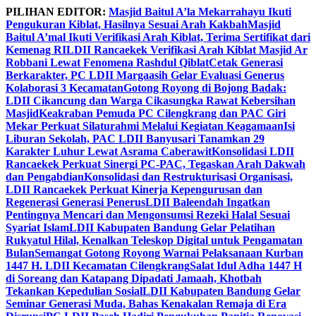
Skip
PILIHAN EDITOR:
Masjid Baitul A’la Mekarrahayu Ikuti
to
Pengukuran Kiblat, Hasilnya Sesuai Arah Kakbah
Masjid
content
Baitul A’mal Ikuti Verifikasi Arah Kiblat, Terima Sertifikat dari
Kemenag RI
LDII Rancaekek Verifikasi Arah Kiblat Masjid Ar
Robbani Lewat Fenomena Rashdul Qiblat
Cetak Generasi
Berkarakter, PC LDII Margaasih Gelar Evaluasi Generus
Kolaborasi 3 Kecamatan
Gotong Royong di Bojong Badak:
LDII Cikancung dan Warga Cikasungka Rawat Kebersihan
Masjid
Keakraban Pemuda PC Cilengkrang dan PAC Giri
Mekar Perkuat Silaturahmi Melalui Kegiatan Keagamaan
Isi
Liburan Sekolah, PAC LDII Banyusari Tanamkan 29
Karakter Luhur Lewat Asrama Caberawit
Konsolidasi LDII
Rancaekek Perkuat Sinergi PC-PAC, Tegaskan Arah Dakwah
dan Pengabdian
Konsolidasi dan Restrukturisasi Organisasi,
LDII Rancaekek Perkuat Kinerja Kepengurusan dan
Regenerasi Generasi Penerus
LDII Baleendah Ingatkan
Pentingnya Mencari dan Mengonsumsi Rezeki Halal Sesuai
Syariat Islam
LDII Kabupaten Bandung Gelar Pelatihan
Rukyatul Hilal, Kenalkan Teleskop Digital untuk Pengamatan
Bulan
Semangat Gotong Royong Warnai Pelaksanaan Kurban
1447 H. LDII Kecamatan Cilengkrang
Salat Idul Adha 1447 H
di Soreang dan Katapang Dipadati Jamaah, Khotbah
Tekankan Kepedulian Sosial
LDII Kabupaten Bandung Gelar
Seminar Generasi Muda, Bahas Kenakalan Remaja di Era