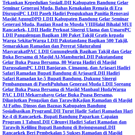
Tekankan Kepedulian Sosial
LDII Kabupaten Bandung Gelar
Seminar Generasi Muda, Bahas Kenakalan Remaja di Era
Disrupsi
PC LDII Paseh Hadiri Pengukuhan Panitia Renovasi
Masjid Agung
DPD LDII Kabupaten Bandung Gelar Seminar
Generasi Muda, Bagian Road to Musda VIII
Halal Bihalal MUI
Rancaekek, LDII Hadir Perkuat Sinergi Ulama dan Umaro
PC
LDII Pangalengan Bagikan 180 Paket Takjil Gratis kepada
Warga Sekitar
Warga LDII Pakutandang Bagikan 500 Takjil,
Semarakkan Ramadan dan Pererat Silaturahmi
Masyarakat
PAC LDII Gunungleutik Bagikan Takjil dan Gelar
Buka Bersama di Masjid Al-Manshurin
LDII Pakutandang
Gelar Buka Puasa Bersama, 80 Warga Hadiri di Masjid
Darussalam
PC LDII Banjaran, Cimaung, dan Arjasari Hadiri
Safari Ramadan Bupati Bandung di Arjasari
LDII Hadiri
Safari Ramadan ke-5 Bupati Bandung, Dukung Sinergi
Pembangunan di Paseh
Puluhan Generasi Muda LDII Soreang
Gelar Buka Puasa Bersama di Masjid Manbaul Huda
Warga
PAC LDII Mekarrahayu Gelar Buka Puasa Bersama,
Dilanjutkan Pengajian dan Tarawih
Kajian Ramadan di Masjid
Al Fathu, Dinsos dan Baznas Kabupaten Bandung
Sosialisasikan Program
LDII Turut Hadir Safari Ramadan Hari
Ke-4 di Rancaekek, Bupati Bandung Paparkan Capaian
Program 1 Tahun
LDII Cileunyi Hadiri Safari Ramadan dan
Tarawih Keliling Bupati Bandung di Bojongsoang
LDII
Rancaekek Beri Pembekalan 5 Sukses Ramadan di Masjid