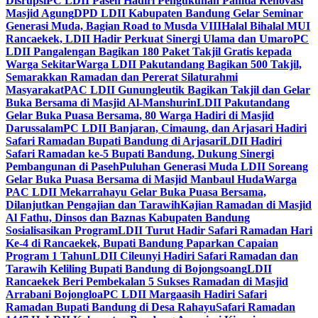
Disrupsi
PC LDII Paseh Hadiri Pengukuhan Panitia Renovasi
Masjid Agung
DPD LDII Kabupaten Bandung Gelar Seminar
Generasi Muda, Bagian Road to Musda VIII
Halal Bihalal MUI
Rancaekek, LDII Hadir Perkuat Sinergi Ulama dan Umaro
PC
LDII Pangalengan Bagikan 180 Paket Takjil Gratis kepada
Warga Sekitar
Warga LDII Pakutandang Bagikan 500 Takjil,
Semarakkan Ramadan dan Pererat Silaturahmi
Masyarakat
PAC LDII Gunungleutik Bagikan Takjil dan Gelar
Buka Bersama di Masjid Al-Manshurin
LDII Pakutandang
Gelar Buka Puasa Bersama, 80 Warga Hadiri di Masjid
Darussalam
PC LDII Banjaran, Cimaung, dan Arjasari Hadiri
Safari Ramadan Bupati Bandung di Arjasari
LDII Hadiri
Safari Ramadan ke-5 Bupati Bandung, Dukung Sinergi
Pembangunan di Paseh
Puluhan Generasi Muda LDII Soreang
Gelar Buka Puasa Bersama di Masjid Manbaul Huda
Warga
PAC LDII Mekarrahayu Gelar Buka Puasa Bersama,
Dilanjutkan Pengajian dan Tarawih
Kajian Ramadan di Masjid
Al Fathu, Dinsos dan Baznas Kabupaten Bandung
Sosialisasikan Program
LDII Turut Hadir Safari Ramadan Hari
Ke-4 di Rancaekek, Bupati Bandung Paparkan Capaian
Program 1 Tahun
LDII Cileunyi Hadiri Safari Ramadan dan
Tarawih Keliling Bupati Bandung di Bojongsoang
LDII
Rancaekek Beri Pembekalan 5 Sukses Ramadan di Masjid
Arrabani Bojongloa
PC LDII Margaasih Hadiri Safari
Ramadan Bupati Bandung di Desa Rahayu
Safari Ramadan