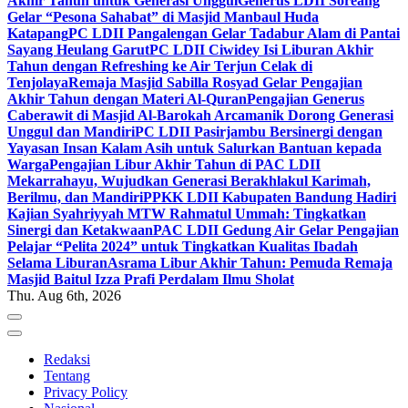
Akhir Tahun untuk Generasi Unggul
Generus LDII Soreang
Gelar “Pesona Sahabat” di Masjid Manbaul Huda
Katapang
PC LDII Pangalengan Gelar Tadabur Alam di Pantai
Sayang Heulang Garut
PC LDII Ciwidey Isi Liburan Akhir
Tahun dengan Refreshing ke Air Terjun Celak di
Tenjolaya
Remaja Masjid Sabilla Rosyad Gelar Pengajian
Akhir Tahun dengan Materi Al-Quran
Pengajian Generus
Caberawit di Masjid Al-Barokah Arcamanik Dorong Generasi
Unggul dan Mandiri
PC LDII Pasirjambu Bersinergi dengan
Yayasan Insan Kalam Asih untuk Salurkan Bantuan kepada
Warga
Pengajian Libur Akhir Tahun di PAC LDII
Mekarrahayu, Wujudkan Generasi Berakhlakul Karimah,
Berilmu, dan Mandiri
PPKK LDII Kabupaten Bandung Hadiri
Kajian Syahriyyah MTW Rahmatul Ummah: Tingkatkan
Sinergi dan Ketakwaan
PAC LDII Gedung Air Gelar Pengajian
Pelajar “Pelita 2024” untuk Tingkatkan Kualitas Ibadah
Selama Liburan
Asrama Libur Akhir Tahun: Pemuda Remaja
Masjid Baitul Izza Prafi Perdalam Ilmu Sholat
Thu. Aug 6th, 2026
Redaksi
Tentang
Privacy Policy