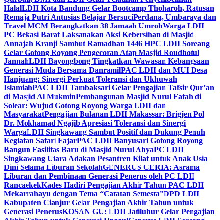
Halal
LDII Kota Bandung Gelar Bootcamp Thoharoh, Ratusan
Remaja Putri Antusias Belajar Bersuci
Perdana, Umbaraya dan
Travel MCM Berangkatkan 38 Jamaah Umroh
Warga LDII
PC Bekasi Barat Laksanakan Aksi Kebersihan di Masjid
Annajah Kranji Sambut Ramadhan 1446 H
PC LDII Soreang
Gelar Gotong Royong Pengecoran Atap Masjid Roudhotul
Jannah
LDII Bayongbong Tingkatkan Wawasan Kebangsaan
Generasi Muda Bersama Danramil
PAC LDII dan MUI Desa
Hanjuang: Sinergi Perkuat Toleransi dan Ukhuwah
Islamiah
PAC LDII Tambaksari Gelar Pengajian Tafsir Qur’an
di Masjid Al Mukmin
Pembangunan Masjid Nurul Fatah di
Solear: Wujud Gotong Royong Warga LDII dan
Masyarakat
Pengajian Bulanan LDII Makassar: Brigjen Pol
Dr. Mokhamad Ngajib Apresiasi Toleransi dan Sinergi
Warga
LDII Singkawang Sambut Positif dan Dukung Penuh
Kegiatan Safari Fajar
PAC LDII Banyusari Gotong Royong
Bangun Fasilitas Baru di Masjid Nurul Ahya
PC LDII
Singkawang Utara Adakan Pesantren Kilat untuk Anak Usia
Dini Selama Liburan Sekolah
GENERUS CERIA: Asrama
Liburan dan Pembinaan Generasi Penerus oleh PC LDII
Rancaekek
Kades Hadiri Pengajian Akhir Tahun PAC LDII
Mekarrahayu dengan Tema “Catatan Semesta”
DPD LDII
Kabupaten Cianjur Gelar Pengajian Akhir Tahun untuk
Generasi Penerus
KOSAN GU: LDII Jatiluhur Gelar Pengajian