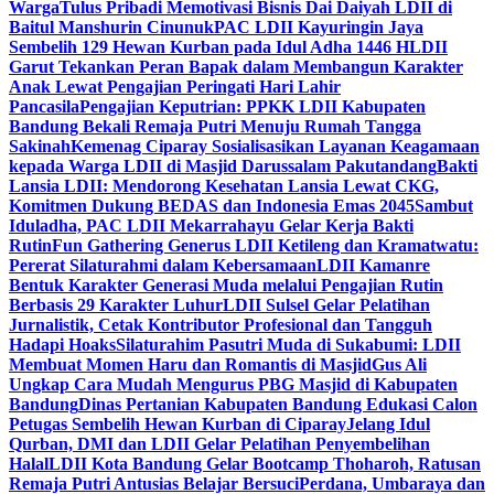
Warga
Tulus Pribadi Memotivasi Bisnis Dai Daiyah LDII di
Baitul Manshurin Cinunuk
PAC LDII Kayuringin Jaya
Sembelih 129 Hewan Kurban pada Idul Adha 1446 H
LDII
Garut Tekankan Peran Bapak dalam Membangun Karakter
Anak Lewat Pengajian Peringati Hari Lahir
Pancasila
Pengajian Keputrian: PPKK LDII Kabupaten
Bandung Bekali Remaja Putri Menuju Rumah Tangga
Sakinah
Kemenag Ciparay Sosialisasikan Layanan Keagamaan
kepada Warga LDII di Masjid Darussalam Pakutandang
Bakti
Lansia LDII: Mendorong Kesehatan Lansia Lewat CKG,
Komitmen Dukung BEDAS dan Indonesia Emas 2045
Sambut
Iduladha, PAC LDII Mekarrahayu Gelar Kerja Bakti
Rutin
Fun Gathering Generus LDII Ketileng dan Kramatwatu:
Pererat Silaturahmi dalam Kebersamaan
LDII Kamanre
Bentuk Karakter Generasi Muda melalui Pengajian Rutin
Berbasis 29 Karakter Luhur
LDII Sulsel Gelar Pelatihan
Jurnalistik, Cetak Kontributor Profesional dan Tangguh
Hadapi Hoaks
Silaturahim Pasutri Muda di Sukabumi: LDII
Membuat Momen Haru dan Romantis di Masjid
Gus Ali
Ungkap Cara Mudah Mengurus PBG Masjid di Kabupaten
Bandung
Dinas Pertanian Kabupaten Bandung Edukasi Calon
Petugas Sembelih Hewan Kurban di Ciparay
Jelang Idul
Qurban, DMI dan LDII Gelar Pelatihan Penyembelihan
Halal
LDII Kota Bandung Gelar Bootcamp Thoharoh, Ratusan
Remaja Putri Antusias Belajar Bersuci
Perdana, Umbaraya dan