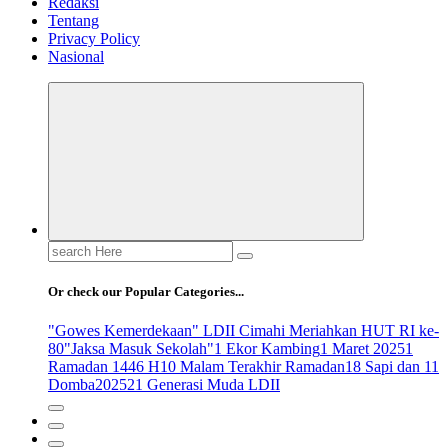
Redaksi
Tentang
Privacy Policy
Nasional
Search
for:
Or check our Popular Categories...
"Gowes Kemerdekaan" LDII Cimahi Meriahkan HUT RI ke-
80
"Jaksa Masuk Sekolah"
1 Ekor Kambing
1 Maret 2025
1
Ramadan 1446 H
10 Malam Terakhir Ramadan
18 Sapi dan 11
Domba
2025
21 Generasi Muda LDII