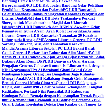
Bandung Cetak Kader Muda Siap Dakwah dan
Berorganisasi
DPD LDII Kabupaten Bandung Gelar Pelatihan
Pendidikan Keagamaan dan Dakwah
PC LDII Rancaekek
Gelar Konsolidasi, Bahas Peningkatan Kapasitas Pengurus dan
Literasi Digital
DMI dan LDII Kota Tasikmalaya Perkuat
Sinergi untuk Memakmurkan Masjid dan Ukhuwah
Islamiyah
PC LDII Rancaekek dan DKM Al Awwabin Gelar
Pemantauan Istiwa A’zam, Arah Kiblat Terverifikasi
Asrama
Liburan Generus LDII Rancaekek Tanamkan 29 Karakter
Luhur pada Remaja SMP
Asrama Liburan Generus PC LDII
Soreang: Edukatif, Seru, dan Tanamkan Karakter
Mandiri
Asrama Liburan Sekolah PC LDII Bekasi Barat:
Cetak Generasi Berkarakter Luhur dan Alim Mandiri
Wakil
Ketua PC LDII Rancaekek Ajak Warga Bijak Bermedia Sosial,
Dukung Akun Resmi DPP
LDII Banyusari Gelar Asrama
Pengajian Generus Caberawit untuk Isi Liburan Anak dengan
Nilai Keagamaan
TPA Al Barokatul Ghoni Bekasi Gelar
Pembagian Rapor, Orang Tua Diingatkan Jaga Rutinitas
Mengaji Anak
PAC LDII Kaliabang Tengah Gelar Munaqosah,
Bentuk Generasi Muda Cinta Al-Qur’an
LDII Balikpapan,
Kejari, dan Kodim 0905 Gelar Seminar Kebangsaan: Tangkal
Radikalisme, Perkuat Nilai Pancasila
LDII Kabupaten
Kuningan Bekali Remaja dengan Keterampilan Ternak Puyuh
untuk Kemandirian Ekonomi
LDII Batujajar Bersama YPKI
Gelar Edukasi Kesehatan Deteksi Dini Kanker dan Tumor ke