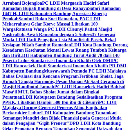
Arrabani Bojongloa
PC LDII Margaasih Hadiri Safari
Ramadan Bupati Bandung di Desa Rahayu
Safari Ramadan
1447 H, LDII Kabupaten Bandung Apresiasi Kinerja
Pemkab
Sambut Bulan Suci Ramadan, PAC LDII
Mekarrahayu Gelar Korve Massal Libatkan 100
Warga
Ratusan Warga PC LDII Cileunyi Padati Masjid
Nashrulloh, Awali Ramadan dengan 5 Sukses
37 Generasi
Muda LDII Ikuti Pengajian Usia Mandiri di Paseh, Bekal
Kesiapan Nikah Sambut Ramadan
LDII Kota Bandung Dorong
Kesadaran Kesehatan Mental Lewat Ruang Tumbuh Keluarga
dan Diri
LDII Kabupaten Bandung Turut Andil 70 dari 140
Peserta Lulus Standarisasi Imam dan Khatib Oleh DMI
PC
LDII Rancaekek Ikuti Standarisasi Imam dan Khatib PD DMI
Kabupaten Bandung
Musyawarah Pemuda PC LDII Majalaya
Bahas Evaluasi dan Rencana Program
Tertibkan Sholat, Jaga
Rumah Tangga Harmonis, Pesan Usman Ali Saat Ceramah di
Masjid Raudhotul Jannah
PC LDII Rancaekek Hadiri Bahtsul
Masa’il MUI, Bahas Sholat Jumat dalam Bingkai
Persatuan
LDII Kabupaten Bandung Sosialisasikan Program
PPKK, Libatkan Hampir 500 Ibu-ibu di Cileunyi
PC LDII
Majalaya Dorong Generasi Penerus Alim, Faqih, dan
Berkarakter Luhur
LDII Kabupaten Bandung Tanamkan
Semangat Mandiri dan Bijak Finansial pada Generasi Muda
dalam Pengajian “Gigih Preneur”
DPD LDII Kota Bandung
Gelar Pengajian Remaja: Tanamkan Semangat Dakwah dan