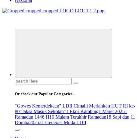
Nasional
ldiikabbandung.or.id
Search
for:
Or check our Popular Categories...
"Gowes Kemerdekaan" LDII Cimahi Meriahkan HUT RI ke-
80
"Jaksa Masuk Sekolah"
1 Ekor Kambing
1 Maret 2025
1
Ramadan 1446 H
10 Malam Terakhir Ramadan
18 Sapi dan 11
Domba
2025
21 Generasi Muda LDII