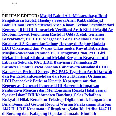
PILIHAN EDITOR:
Masjid Baitul A’la Mekarrahayu Ikuti
Pengukuran Kiblat, Hasilnya Sesuai Arah Kakbah
Masjid
Baitul A’mal Ikuti Verifikasi Arah Kiblat, Terima Sertifikat dari
Kemenag RI
LDII Rancaekek Verifikasi Arah Kiblat Masjid Ar
Robbani Lewat Fenomena Rashdul Qiblat
Cetak Generasi
Berkarakter, PC LDII Margaasih Gelar Evaluasi Generus
Kolaborasi 3 Kecamatan
Gotong Royong di Bojong Badak:
LDII Cikancung dan Warga Cikasungka Rawat Kebersihan
Masjid
Keakraban Pemuda PC Cilengkrang dan PAC Giri
Mekar Perkuat Silaturahmi Melalui Kegiatan Keagamaan
Isi
Liburan Sekolah, PAC LDII Banyusari Tanamkan 29
Karakter Luhur Lewat Asrama Caberawit
Konsolidasi LDII
Rancaekek Perkuat Sinergi PC-PAC, Tegaskan Arah Dakwah
dan Pengabdian
Konsolidasi dan Restrukturisasi Organisasi,
LDII Rancaekek Perkuat Kinerja Kepengurusan dan
Regenerasi Generasi Penerus
LDII Baleendah Ingatkan
Pentingnya Mencari dan Mengonsumsi Rezeki Halal Sesuai
Syariat Islam
LDII Kabupaten Bandung Gelar Pelatihan
Rukyatul Hilal, Kenalkan Teleskop Digital untuk Pengamatan
Bulan
Semangat Gotong Royong Warnai Pelaksanaan Kurban
1447 H. LDII Kecamatan Cilengkrang
Salat Idul Adha 1447 H
di Soreang dan Katapang Dipadati Jamaah, Khotbah