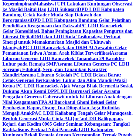
Kepemimpinan
Mahasiswi UPI Lakukan Kunjungan Observasi
ke Masjid Baitul Haq LDII Sukasari
DPD LDII Kabupaten
Bandung Cetak Kader Muda Siap Dakwah dan
Berorganisasi
DPD LDII Kabupaten Bandung Gelar Pelatihan
Pendidikan Keagamaan dan Dakwah
PC LDII Rancaekek
Gelar Konsolidasi, Bahas Peningkatan Kapasitas Pengurus dan
Literasi Digital
DMI dan LDII Kota Tasikmalaya Perkuat
Sinergi untuk Memakmurkan Masjid dan Ukhuwah
Islamiyah
PC LDII Rancaekek dan DKM Al Awwabin Gelar
Pemantauan Istiwa A’zam, Arah Kiblat Terverifikasi
Asrama
Liburan Generus LDII Rancaekek Tanamkan 29 Karakter
Luhur pada Remaja SMP
Asrama Liburan Generus PC LDII
Soreang: Edukatif, Seru, dan Tanamkan Karakter
Mandiri
Asrama Liburan Sekolah PC LDII Bekasi Barat:
Cetak Generasi Berkarakter Luhur dan Alim Mandiri
Wakil
Ketua PC LDII Rancaekek Ajak Warga Bijak Bermedia Sosial,
Dukung Akun Resmi DPP
LDII Banyusari Gelar Asrama
Pengajian Generus Caberawit untuk Isi Liburan Anak dengan
Nilai Keagamaan
TPA Al Barokatul Ghoni Bekasi Gelar
Pembagian Rapor, Orang Tua Diingatkan Jaga Rutinitas
Mengaji Anak
PAC LDII Kaliabang Tengah Gelar Munaqosah,
Bentuk Generasi Muda Cinta Al-Qur’an
LDII Balikpapan,
Kejari, dan Kodim 0905 Gelar Seminar Kebangsaan: Tangkal
Radikalisme, Perkuat Nilai Pancasila
LDII Kabupaten
Kuningan Bekali Remaja dengan Keterampilan Ternak Puyuh