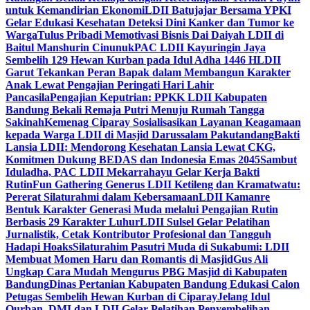
untuk Kemandirian Ekonomi
LDII Batujajar Bersama YPKI
Gelar Edukasi Kesehatan Deteksi Dini Kanker dan Tumor ke
Warga
Tulus Pribadi Memotivasi Bisnis Dai Daiyah LDII di
Baitul Manshurin Cinunuk
PAC LDII Kayuringin Jaya
Sembelih 129 Hewan Kurban pada Idul Adha 1446 H
LDII
Garut Tekankan Peran Bapak dalam Membangun Karakter
Anak Lewat Pengajian Peringati Hari Lahir
Pancasila
Pengajian Keputrian: PPKK LDII Kabupaten
Bandung Bekali Remaja Putri Menuju Rumah Tangga
Sakinah
Kemenag Ciparay Sosialisasikan Layanan Keagamaan
kepada Warga LDII di Masjid Darussalam Pakutandang
Bakti
Lansia LDII: Mendorong Kesehatan Lansia Lewat CKG,
Komitmen Dukung BEDAS dan Indonesia Emas 2045
Sambut
Iduladha, PAC LDII Mekarrahayu Gelar Kerja Bakti
Rutin
Fun Gathering Generus LDII Ketileng dan Kramatwatu:
Pererat Silaturahmi dalam Kebersamaan
LDII Kamanre
Bentuk Karakter Generasi Muda melalui Pengajian Rutin
Berbasis 29 Karakter Luhur
LDII Sulsel Gelar Pelatihan
Jurnalistik, Cetak Kontributor Profesional dan Tangguh
Hadapi Hoaks
Silaturahim Pasutri Muda di Sukabumi: LDII
Membuat Momen Haru dan Romantis di Masjid
Gus Ali
Ungkap Cara Mudah Mengurus PBG Masjid di Kabupaten
Bandung
Dinas Pertanian Kabupaten Bandung Edukasi Calon
Petugas Sembelih Hewan Kurban di Ciparay
Jelang Idul
Qurban, DMI dan LDII Gelar Pelatihan Penyembelihan