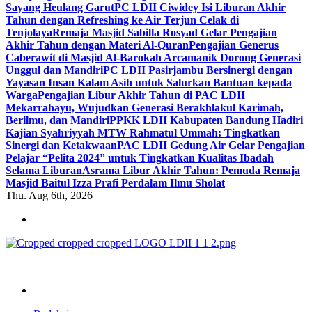
Sayang Heulang Garut
PC LDII Ciwidey Isi Liburan Akhir
Tahun dengan Refreshing ke Air Terjun Celak di
Tenjolaya
Remaja Masjid Sabilla Rosyad Gelar Pengajian
Akhir Tahun dengan Materi Al-Quran
Pengajian Generus
Caberawit di Masjid Al-Barokah Arcamanik Dorong Generasi
Unggul dan Mandiri
PC LDII Pasirjambu Bersinergi dengan
Yayasan Insan Kalam Asih untuk Salurkan Bantuan kepada
Warga
Pengajian Libur Akhir Tahun di PAC LDII
Mekarrahayu, Wujudkan Generasi Berakhlakul Karimah,
Berilmu, dan Mandiri
PPKK LDII Kabupaten Bandung Hadiri
Kajian Syahriyyah MTW Rahmatul Ummah: Tingkatkan
Sinergi dan Ketakwaan
PAC LDII Gedung Air Gelar Pengajian
Pelajar “Pelita 2024” untuk Tingkatkan Kualitas Ibadah
Selama Liburan
Asrama Libur Akhir Tahun: Pemuda Remaja
Masjid Baitul Izza Prafi Perdalam Ilmu Sholat
Thu. Aug 6th, 2026
ldiikabbandung.or.id