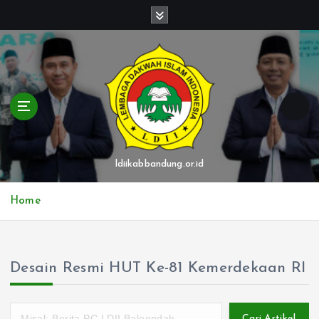
S
k
i
p
t
o
c
o
n
t
ldiikabbandung.or.id
e
n
Home
t
Desain Resmi HUT Ke-81 Kemerdekaan RI
Cari Artikel