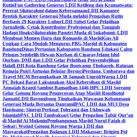
Rutin
Fun Gathering Generus LDII Ketileng dan Kramatwatu:
Pererat Silaturahmi dalam Kebersamaan
LDII Kamanre
Bentuk Karakter Generasi Muda melalui Pengajian Rutin
Berbasis 29 Karakter Luhur
LDII Sulsel Gelar Pelatihan
Jurnalistik, Cetak Kontributor Profesional dan Tangguh
Hadapi Hoaks
Silaturahim Pasutri Muda di Sukabumi: LDII
Membuat Momen Haru dan Romantis di Masjid
Gus Ali
Ungkap Cara Mudah Mengurus PBG Masjid di Kabupaten
Bandung
Dinas Pertanian Kabupaten Bandung Edukasi Calon
Petugas Sembelih Hewan Kurban di Ciparay
Jelang Idul
Qurban, DMI dan LDII Gelar Pelatihan Penyembelihan
Halal
LDII Kota Bandung Gelar Bootcamp Thoharoh, Ratusan
Remaja Putri Antusias Belajar Bersuci
Perdana, Umbaraya dan
Travel MCM Berangkatkan 38 Jamaah Umroh
Warga LDII
PC Bekasi Barat Laksanakan Aksi Kebersihan di Masjid
Annajah Kranji Sambut Ramadhan 1446 H
PC LDII Soreang
Gelar Gotong Royong Pengecoran Atap Masjid Roudhotul
Jannah
LDII Bayongbong Tingkatkan Wawasan Kebangsaan
Generasi Muda Bersama Danramil
PAC LDII dan MUI Desa
Hanjuang: Sinergi Perkuat Toleransi dan Ukhuwah
Islamiah
PAC LDII Tambaksari Gelar Pengajian Tafsir Qur’an
di Masjid Al Mukmin
Pembangunan Masjid Nurul Fatah di
Solear: Wujud Gotong Royong Warga LDII dan
Masyarakat
Pengajian Bulanan LDII Makassar: Brigjen Pol