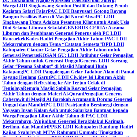
Dr. Mokhamad Ngajib Apresiasi Toleransi dan Sinergi
Warga
LDII Singkawang Sambut Positif dan Dukung Penuh
Kegiatan Safari Fajar
PAC LDII Banyusari Gotong Royong
Bangun Fasilitas Baru di Masjid Nurul Ahya
PC LDII
Singkawang Utara Adakan Pesantren Kilat untuk Anak Usia
Dini Selama Liburan Sekolah
GENERUS CERIA: Asrama
Liburan dan Pembinaan Generasi Penerus oleh PC LDII
Rancaekek
Kades Hadiri Pengajian Akhir Tahun PAC LDII
Mekarrahayu dengan Tema “Catatan Semesta”
DPD LDII
Kabupaten Cianjur Gelar Pengajian Akhir Tahun untuk
Generasi Penerus
KOSAN GU: LDII Jatiluhur Gelar Pengajian
Akhir Tahun untuk Generasi Unggul
Generus LDII Soreang
Gelar “Pesona Sahabat” di Masjid Manbaul Huda
Katapang
PC LDII Pangalengan Gelar Tadabur Alam di Pantai
Sayang Heulang Garut
PC LDII Ciwidey Isi Liburan Akhir
Tahun dengan Refreshing ke Air Terjun Celak di
Tenjolaya
Remaja Masjid Sabilla Rosyad Gelar Pengajian
Akhir Tahun dengan Materi Al-Quran
Pengajian Generus
Caberawit di Masjid Al-Barokah Arcamanik Dorong Generasi
Unggul dan Mandiri
PC LDII Pasirjambu Bersinergi dengan
Yayasan Insan Kalam Asih untuk Salurkan Bantuan kepada
Warga
Pengajian Libur Akhir Tahun di PAC LDII
Mekarrahayu, Wujudkan Generasi Berakhlakul Karimah,
Berilmu, dan Mandiri
PPKK LDII Kabupaten Bandung Hadiri
Kajian Syahriyyah MTW Rahmatul Ummah: Tingkatkan