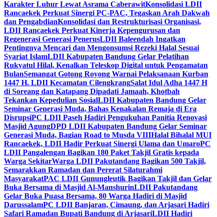
Karakter Luhur Lewat Asrama Caberawit
Konsolidasi LDII
Rancaekek Perkuat Sinergi PC-PAC, Tegaskan Arah Dakwah
dan Pengabdian
Konsolidasi dan Restrukturisasi Organisasi,
LDII Rancaekek Perkuat Kinerja Kepengurusan dan
Regenerasi Generasi Penerus
LDII Baleendah Ingatkan
Pentingnya Mencari dan Mengonsumsi Rezeki Halal Sesuai
Syariat Islam
LDII Kabupaten Bandung Gelar Pelatihan
Rukyatul Hilal, Kenalkan Teleskop Digital untuk Pengamatan
Bulan
Semangat Gotong Royong Warnai Pelaksanaan Kurban
1447 H. LDII Kecamatan Cilengkrang
Salat Idul Adha 1447 H
di Soreang dan Katapang Dipadati Jamaah, Khotbah
Tekankan Kepedulian Sosial
LDII Kabupaten Bandung Gelar
Seminar Generasi Muda, Bahas Kenakalan Remaja di Era
Disrupsi
PC LDII Paseh Hadiri Pengukuhan Panitia Renovasi
Masjid Agung
DPD LDII Kabupaten Bandung Gelar Seminar
Generasi Muda, Bagian Road to Musda VIII
Halal Bihalal MUI
Rancaekek, LDII Hadir Perkuat Sinergi Ulama dan Umaro
PC
LDII Pangalengan Bagikan 180 Paket Takjil Gratis kepada
Warga Sekitar
Warga LDII Pakutandang Bagikan 500 Takjil,
Semarakkan Ramadan dan Pererat Silaturahmi
Masyarakat
PAC LDII Gunungleutik Bagikan Takjil dan Gelar
Buka Bersama di Masjid Al-Manshurin
LDII Pakutandang
Gelar Buka Puasa Bersama, 80 Warga Hadiri di Masjid
Darussalam
PC LDII Banjaran, Cimaung, dan Arjasari Hadiri
Safari Ramadan Bupati Bandung di Arjasari
LDII Hadiri