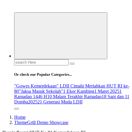
ldiikabbandung.or.id
Search
for:
Or check our Popular Categories...
"Gowes Kemerdekaan" LDII Cimahi Meriahkan HUT RI ke-
80
"Jaksa Masuk Sekolah"
1 Ekor Kambing
1 Maret 2025
1
Ramadan 1446 H
10 Malam Terakhir Ramadan
18 Sapi dan 11
Domba
2025
21 Generasi Muda LDII
Home
ThemeGrill Demo Showcase