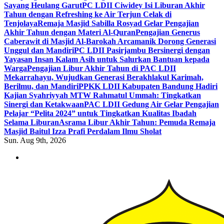
Sayang Heulang Garut
PC LDII Ciwidey Isi Liburan Akhir
Tahun dengan Refreshing ke Air Terjun Celak di
Tenjolaya
Remaja Masjid Sabilla Rosyad Gelar Pengajian
Akhir Tahun dengan Materi Al-Quran
Pengajian Generus
Caberawit di Masjid Al-Barokah Arcamanik Dorong Generasi
Unggul dan Mandiri
PC LDII Pasirjambu Bersinergi dengan
Yayasan Insan Kalam Asih untuk Salurkan Bantuan kepada
Warga
Pengajian Libur Akhir Tahun di PAC LDII
Mekarrahayu, Wujudkan Generasi Berakhlakul Karimah,
Berilmu, dan Mandiri
PPKK LDII Kabupaten Bandung Hadiri
Kajian Syahriyyah MTW Rahmatul Ummah: Tingkatkan
Sinergi dan Ketakwaan
PAC LDII Gedung Air Gelar Pengajian
Pelajar “Pelita 2024” untuk Tingkatkan Kualitas Ibadah
Selama Liburan
Asrama Libur Akhir Tahun: Pemuda Remaja
Masjid Baitul Izza Prafi Perdalam Ilmu Sholat
Sun. Aug 9th, 2026