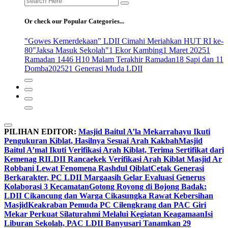
for:
Or check our Popular Categories...
"Gowes Kemerdekaan" LDII Cimahi Meriahkan HUT RI ke-
80
"Jaksa Masuk Sekolah"
1 Ekor Kambing
1 Maret 2025
1
Ramadan 1446 H
10 Malam Terakhir Ramadan
18 Sapi dan 11
Domba
2025
21 Generasi Muda LDII
PILIHAN EDITOR:
Masjid Baitul A’la Mekarrahayu Ikuti
Pengukuran Kiblat, Hasilnya Sesuai Arah Kakbah
Masjid
Baitul A’mal Ikuti Verifikasi Arah Kiblat, Terima Sertifikat dari
Kemenag RI
LDII Rancaekek Verifikasi Arah Kiblat Masjid Ar
Robbani Lewat Fenomena Rashdul Qiblat
Cetak Generasi
Berkarakter, PC LDII Margaasih Gelar Evaluasi Generus
Kolaborasi 3 Kecamatan
Gotong Royong di Bojong Badak:
LDII Cikancung dan Warga Cikasungka Rawat Kebersihan
Masjid
Keakraban Pemuda PC Cilengkrang dan PAC Giri
Mekar Perkuat Silaturahmi Melalui Kegiatan Keagamaan
Isi
Liburan Sekolah, PAC LDII Banyusari Tanamkan 29