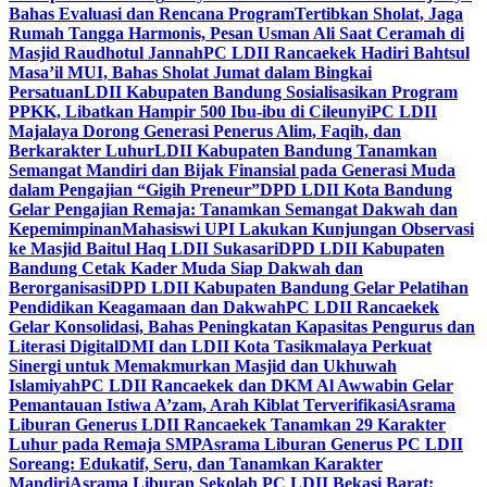
Bahas Evaluasi dan Rencana Program
Tertibkan Sholat, Jaga
Rumah Tangga Harmonis, Pesan Usman Ali Saat Ceramah di
Masjid Raudhotul Jannah
PC LDII Rancaekek Hadiri Bahtsul
Masa’il MUI, Bahas Sholat Jumat dalam Bingkai
Persatuan
LDII Kabupaten Bandung Sosialisasikan Program
PPKK, Libatkan Hampir 500 Ibu-ibu di Cileunyi
PC LDII
Majalaya Dorong Generasi Penerus Alim, Faqih, dan
Berkarakter Luhur
LDII Kabupaten Bandung Tanamkan
Semangat Mandiri dan Bijak Finansial pada Generasi Muda
dalam Pengajian “Gigih Preneur”
DPD LDII Kota Bandung
Gelar Pengajian Remaja: Tanamkan Semangat Dakwah dan
Kepemimpinan
Mahasiswi UPI Lakukan Kunjungan Observasi
ke Masjid Baitul Haq LDII Sukasari
DPD LDII Kabupaten
Bandung Cetak Kader Muda Siap Dakwah dan
Berorganisasi
DPD LDII Kabupaten Bandung Gelar Pelatihan
Pendidikan Keagamaan dan Dakwah
PC LDII Rancaekek
Gelar Konsolidasi, Bahas Peningkatan Kapasitas Pengurus dan
Literasi Digital
DMI dan LDII Kota Tasikmalaya Perkuat
Sinergi untuk Memakmurkan Masjid dan Ukhuwah
Islamiyah
PC LDII Rancaekek dan DKM Al Awwabin Gelar
Pemantauan Istiwa A’zam, Arah Kiblat Terverifikasi
Asrama
Liburan Generus LDII Rancaekek Tanamkan 29 Karakter
Luhur pada Remaja SMP
Asrama Liburan Generus PC LDII
Soreang: Edukatif, Seru, dan Tanamkan Karakter
Mandiri
Asrama Liburan Sekolah PC LDII Bekasi Barat: