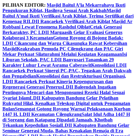
Skip
PILIHAN EDITOR:
Masjid Baitul A’la Mekarrahayu Ikuti
to
Pengukuran Kiblat, Hasilnya Sesuai Arah Kakbah
Masjid
content
Baitul A’mal Ikuti Verifikasi Arah Kiblat, Terima Sertifikat dari
Kemenag RI
LDII Rancaekek Verifikasi Arah Kiblat Masjid Ar
Robbani Lewat Fenomena Rashdul Qiblat
Cetak Generasi
Berkarakter, PC LDII Margaasih Gelar Evaluasi Generus
Kolaborasi 3 Kecamatan
Gotong Royong di Bojong Badak:
LDII Cikancung dan Warga Cikasungka Rawat Kebersihan
Masjid
Keakraban Pemuda PC Cilengkrang dan PAC Giri
Mekar Perkuat Silaturahmi Melalui Kegiatan Keagamaan
Isi
Liburan Sekolah, PAC LDII Banyusari Tanamkan 29
Karakter Luhur Lewat Asrama Caberawit
Konsolidasi LDII
Rancaekek Perkuat Sinergi PC-PAC, Tegaskan Arah Dakwah
dan Pengabdian
Konsolidasi dan Restrukturisasi Organisasi,
LDII Rancaekek Perkuat Kinerja Kepengurusan dan
Regenerasi Generasi Penerus
LDII Baleendah Ingatkan
Pentingnya Mencari dan Mengonsumsi Rezeki Halal Sesuai
Syariat Islam
LDII Kabupaten Bandung Gelar Pelatihan
Rukyatul Hilal, Kenalkan Teleskop Digital untuk Pengamatan
Bulan
Semangat Gotong Royong Warnai Pelaksanaan Kurban
1447 H. LDII Kecamatan Cilengkrang
Salat Idul Adha 1447 H
di Soreang dan Katapang Dipadati Jamaah, Khotbah
Tekankan Kepedulian Sosial
LDII Kabupaten Bandung Gelar
Seminar Generasi Muda, Bahas Kenakalan Remaja di Era