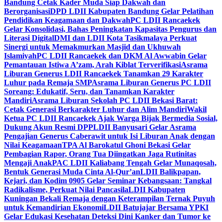
Bandung Cetak Kader Muda Siap Dakwah dan
Berorganisasi
DPD LDII Kabupaten Bandung Gelar Pelatihan
Pendidikan Keagamaan dan Dakwah
PC LDII Rancaekek
Gelar Konsolidasi, Bahas Peningkatan Kapasitas Pengurus dan
Literasi Digital
DMI dan LDII Kota Tasikmalaya Perkuat
Sinergi untuk Memakmurkan Masjid dan Ukhuwah
Islamiyah
PC LDII Rancaekek dan DKM Al Awwabin Gelar
Pemantauan Istiwa A’zam, Arah Kiblat Terverifikasi
Asrama
Liburan Generus LDII Rancaekek Tanamkan 29 Karakter
Luhur pada Remaja SMP
Asrama Liburan Generus PC LDII
Soreang: Edukatif, Seru, dan Tanamkan Karakter
Mandiri
Asrama Liburan Sekolah PC LDII Bekasi Barat:
Cetak Generasi Berkarakter Luhur dan Alim Mandiri
Wakil
Ketua PC LDII Rancaekek Ajak Warga Bijak Bermedia Sosial,
Dukung Akun Resmi DPP
LDII Banyusari Gelar Asrama
Pengajian Generus Caberawit untuk Isi Liburan Anak dengan
Nilai Keagamaan
TPA Al Barokatul Ghoni Bekasi Gelar
Pembagian Rapor, Orang Tua Diingatkan Jaga Rutinitas
Mengaji Anak
PAC LDII Kaliabang Tengah Gelar Munaqosah,
Bentuk Generasi Muda Cinta Al-Qur’an
LDII Balikpapan,
Kejari, dan Kodim 0905 Gelar Seminar Kebangsaan: Tangkal
Radikalisme, Perkuat Nilai Pancasila
LDII Kabupaten
Kuningan Bekali Remaja dengan Keterampilan Ternak Puyuh
untuk Kemandirian Ekonomi
LDII Batujajar Bersama YPKI
Gelar Edukasi Kesehatan Deteksi Dini Kanker dan Tumor ke