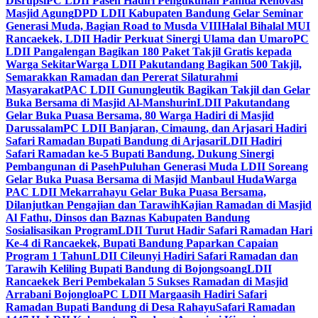
Disrupsi
PC LDII Paseh Hadiri Pengukuhan Panitia Renovasi
Masjid Agung
DPD LDII Kabupaten Bandung Gelar Seminar
Generasi Muda, Bagian Road to Musda VIII
Halal Bihalal MUI
Rancaekek, LDII Hadir Perkuat Sinergi Ulama dan Umaro
PC
LDII Pangalengan Bagikan 180 Paket Takjil Gratis kepada
Warga Sekitar
Warga LDII Pakutandang Bagikan 500 Takjil,
Semarakkan Ramadan dan Pererat Silaturahmi
Masyarakat
PAC LDII Gunungleutik Bagikan Takjil dan Gelar
Buka Bersama di Masjid Al-Manshurin
LDII Pakutandang
Gelar Buka Puasa Bersama, 80 Warga Hadiri di Masjid
Darussalam
PC LDII Banjaran, Cimaung, dan Arjasari Hadiri
Safari Ramadan Bupati Bandung di Arjasari
LDII Hadiri
Safari Ramadan ke-5 Bupati Bandung, Dukung Sinergi
Pembangunan di Paseh
Puluhan Generasi Muda LDII Soreang
Gelar Buka Puasa Bersama di Masjid Manbaul Huda
Warga
PAC LDII Mekarrahayu Gelar Buka Puasa Bersama,
Dilanjutkan Pengajian dan Tarawih
Kajian Ramadan di Masjid
Al Fathu, Dinsos dan Baznas Kabupaten Bandung
Sosialisasikan Program
LDII Turut Hadir Safari Ramadan Hari
Ke-4 di Rancaekek, Bupati Bandung Paparkan Capaian
Program 1 Tahun
LDII Cileunyi Hadiri Safari Ramadan dan
Tarawih Keliling Bupati Bandung di Bojongsoang
LDII
Rancaekek Beri Pembekalan 5 Sukses Ramadan di Masjid
Arrabani Bojongloa
PC LDII Margaasih Hadiri Safari
Ramadan Bupati Bandung di Desa Rahayu
Safari Ramadan