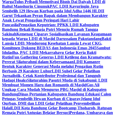
Warga
Tulus Pribadi Memotivasi Bisnis Dai Daiyah LDII di
Baitul Manshurin Cinunuk
PAC LDII Kayuringin Jaya
Sembelih 129 Hewan Kurban pada Idul Adha 1446 H
LDII
Garut Tekankan Peran Bapak dalam Membangun Karakter
Anak Lewat Pengajian Peringati Hari Lahir
Pancasila
Pengajian Keputrian: PPKK LDII Kabupaten
Bandung Bekali Remaja Putri Menuju Rumah Tangga
Sakinah
Kemenag Ciparay Sosialisasikan Layanan Keagamaan
kepada Warga LDII di Masjid Darussalam Pakutandang
Bakti
Lansia LDII: Mendorong Kesehatan Lansia Lewat CKG,
Komitmen Dukung BEDAS dan Indonesia Emas 2045
Sambut
Iduladha, PAC LDII Mekarrahayu Gelar Kerja Bakti
Rutin
Fun Gathering Generus LDII Ketileng dan Kramatwatu:
Pererat Silaturahmi dalam Kebersamaan
LDII Kamanre
Bentuk Karakter Generasi Muda melalui Pengajian Rutin
Berbasis 29 Karakter Luhur
LDII Sulsel Gelar Pelatihan
Jurnalistik, Cetak Kontributor Profesional dan Tangguh
Hadapi Hoaks
Silaturahim Pasutri Muda di Sukabumi: LDII
Membuat Momen Haru dan Romantis di Masjid
Gus Ali
Ungkap Cara Mudah Mengurus PBG Masjid di Kabupaten
Bandung
Dinas Pertanian Kabupaten Bandung Edukasi Calon
Petugas Sembelih Hewan Kurban di Ciparay
Jelang Idul
Qurban, DMI dan LDII Gelar Pelatihan Penyembelihan
Halal
LDII Kota Bandung Gelar Bootcamp Thoharoh, Ratusan
Remaja Putri Antusias Belajar Bersuci
Perdana, Umbaraya dan