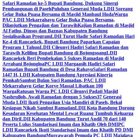
Safari Ramadan ke-5 Bupati Bandung, Dukung Sinergi
Pembangunan di Paseh
Puluhan Generasi Muda LDII Soreang
Gelar Buka Puasa Bersama di Masjid Manbaul Huda
Warga
PAC LDII Mekarrahayu Gelar Buka Puasa Bersama,
Dilanjutkan Pengajian dan Tarawih
Kajian Ramadan di Masjid
Al Fathu, Dinsos dan Baznas Kabupaten Bandung
Sosialisasikan Program
LDII Turut Hadir Safari Ramadan Hari
Ke-4 di Rancaekek, Bupati Bandung Paparkan Capaian
Program 1 Tahun
LDII Cileunyi Hadiri Safari Ramadan dan
Tarawih Keliling Bupati Bandung di Bojongsoang
LDII
Rancaekek Beri Pembekalan 5 Sukses Ramadan di Masjid
Arrabani Bojongloa
PC LDII Margaasih Hadiri Safari
Ramadan Bupati Bandung di Desa Rahayu
Safari Ramadan
1447 H, LDII Kabupaten Bandung Apresiasi Kinerja
Pemkab
Sambut Bulan Suci Ramadan, PAC LDII
Mekarrahayu Gelar Korve Massal Libatkan 100
Warga
Ratusan Warga PC LDII Cileunyi Padati Masjid
Nashrulloh, Awali Ramadan dengan 5 Sukses
37 Generasi
Muda LDII Ikuti Pengajian Usia Mandiri di Paseh, Bekal
Kesiapan Nikah Sambut Ramadan
LDII Kota Bandung Dorong
Kesadaran Kesehatan Mental Lewat Ruang Tumbuh Keluarga
dan Diri
LDII Kabupaten Bandung Turut Andil 70 dari 140
Peserta Lulus Standarisasi Imam dan Khatib Oleh DMI
PC
LDII Rancaekek Ikuti Standarisasi Imam dan Khatib PD DMI
Kabupaten Bandung
Musyawarah Pemuda PC LDII Majalaya