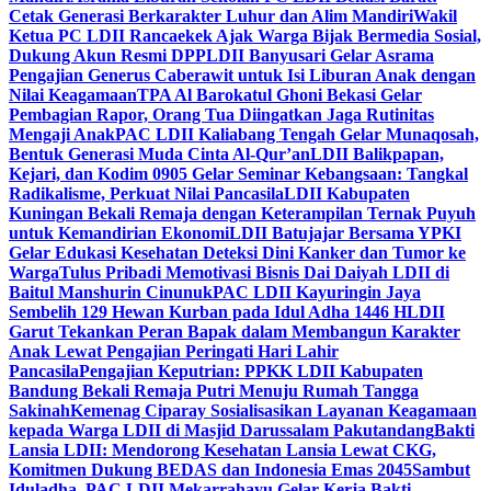
Cetak Generasi Berkarakter Luhur dan Alim Mandiri
Wakil
Ketua PC LDII Rancaekek Ajak Warga Bijak Bermedia Sosial,
Dukung Akun Resmi DPP
LDII Banyusari Gelar Asrama
Pengajian Generus Caberawit untuk Isi Liburan Anak dengan
Nilai Keagamaan
TPA Al Barokatul Ghoni Bekasi Gelar
Pembagian Rapor, Orang Tua Diingatkan Jaga Rutinitas
Mengaji Anak
PAC LDII Kaliabang Tengah Gelar Munaqosah,
Bentuk Generasi Muda Cinta Al-Qur’an
LDII Balikpapan,
Kejari, dan Kodim 0905 Gelar Seminar Kebangsaan: Tangkal
Radikalisme, Perkuat Nilai Pancasila
LDII Kabupaten
Kuningan Bekali Remaja dengan Keterampilan Ternak Puyuh
untuk Kemandirian Ekonomi
LDII Batujajar Bersama YPKI
Gelar Edukasi Kesehatan Deteksi Dini Kanker dan Tumor ke
Warga
Tulus Pribadi Memotivasi Bisnis Dai Daiyah LDII di
Baitul Manshurin Cinunuk
PAC LDII Kayuringin Jaya
Sembelih 129 Hewan Kurban pada Idul Adha 1446 H
LDII
Garut Tekankan Peran Bapak dalam Membangun Karakter
Anak Lewat Pengajian Peringati Hari Lahir
Pancasila
Pengajian Keputrian: PPKK LDII Kabupaten
Bandung Bekali Remaja Putri Menuju Rumah Tangga
Sakinah
Kemenag Ciparay Sosialisasikan Layanan Keagamaan
kepada Warga LDII di Masjid Darussalam Pakutandang
Bakti
Lansia LDII: Mendorong Kesehatan Lansia Lewat CKG,
Komitmen Dukung BEDAS dan Indonesia Emas 2045
Sambut
Iduladha, PAC LDII Mekarrahayu Gelar Kerja Bakti