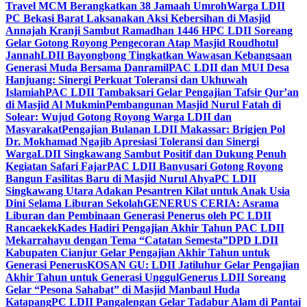
Travel MCM Berangkatkan 38 Jamaah Umroh
Warga LDII
PC Bekasi Barat Laksanakan Aksi Kebersihan di Masjid
Annajah Kranji Sambut Ramadhan 1446 H
PC LDII Soreang
Gelar Gotong Royong Pengecoran Atap Masjid Roudhotul
Jannah
LDII Bayongbong Tingkatkan Wawasan Kebangsaan
Generasi Muda Bersama Danramil
PAC LDII dan MUI Desa
Hanjuang: Sinergi Perkuat Toleransi dan Ukhuwah
Islamiah
PAC LDII Tambaksari Gelar Pengajian Tafsir Qur’an
di Masjid Al Mukmin
Pembangunan Masjid Nurul Fatah di
Solear: Wujud Gotong Royong Warga LDII dan
Masyarakat
Pengajian Bulanan LDII Makassar: Brigjen Pol
Dr. Mokhamad Ngajib Apresiasi Toleransi dan Sinergi
Warga
LDII Singkawang Sambut Positif dan Dukung Penuh
Kegiatan Safari Fajar
PAC LDII Banyusari Gotong Royong
Bangun Fasilitas Baru di Masjid Nurul Ahya
PC LDII
Singkawang Utara Adakan Pesantren Kilat untuk Anak Usia
Dini Selama Liburan Sekolah
GENERUS CERIA: Asrama
Liburan dan Pembinaan Generasi Penerus oleh PC LDII
Rancaekek
Kades Hadiri Pengajian Akhir Tahun PAC LDII
Mekarrahayu dengan Tema “Catatan Semesta”
DPD LDII
Kabupaten Cianjur Gelar Pengajian Akhir Tahun untuk
Generasi Penerus
KOSAN GU: LDII Jatiluhur Gelar Pengajian
Akhir Tahun untuk Generasi Unggul
Generus LDII Soreang
Gelar “Pesona Sahabat” di Masjid Manbaul Huda
Katapang
PC LDII Pangalengan Gelar Tadabur Alam di Pantai