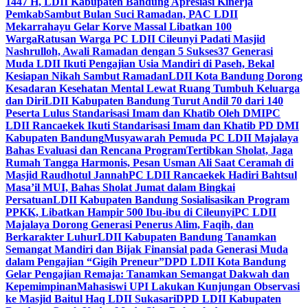
1447 H, LDII Kabupaten Bandung Apresiasi Kinerja
Pemkab
Sambut Bulan Suci Ramadan, PAC LDII
Mekarrahayu Gelar Korve Massal Libatkan 100
Warga
Ratusan Warga PC LDII Cileunyi Padati Masjid
Nashrulloh, Awali Ramadan dengan 5 Sukses
37 Generasi
Muda LDII Ikuti Pengajian Usia Mandiri di Paseh, Bekal
Kesiapan Nikah Sambut Ramadan
LDII Kota Bandung Dorong
Kesadaran Kesehatan Mental Lewat Ruang Tumbuh Keluarga
dan Diri
LDII Kabupaten Bandung Turut Andil 70 dari 140
Peserta Lulus Standarisasi Imam dan Khatib Oleh DMI
PC
LDII Rancaekek Ikuti Standarisasi Imam dan Khatib PD DMI
Kabupaten Bandung
Musyawarah Pemuda PC LDII Majalaya
Bahas Evaluasi dan Rencana Program
Tertibkan Sholat, Jaga
Rumah Tangga Harmonis, Pesan Usman Ali Saat Ceramah di
Masjid Raudhotul Jannah
PC LDII Rancaekek Hadiri Bahtsul
Masa’il MUI, Bahas Sholat Jumat dalam Bingkai
Persatuan
LDII Kabupaten Bandung Sosialisasikan Program
PPKK, Libatkan Hampir 500 Ibu-ibu di Cileunyi
PC LDII
Majalaya Dorong Generasi Penerus Alim, Faqih, dan
Berkarakter Luhur
LDII Kabupaten Bandung Tanamkan
Semangat Mandiri dan Bijak Finansial pada Generasi Muda
dalam Pengajian “Gigih Preneur”
DPD LDII Kota Bandung
Gelar Pengajian Remaja: Tanamkan Semangat Dakwah dan
Kepemimpinan
Mahasiswi UPI Lakukan Kunjungan Observasi
ke Masjid Baitul Haq LDII Sukasari
DPD LDII Kabupaten