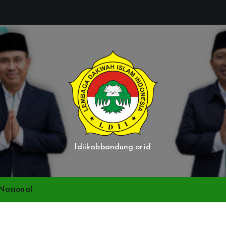
ldiikabbandung.or.id
Nasional