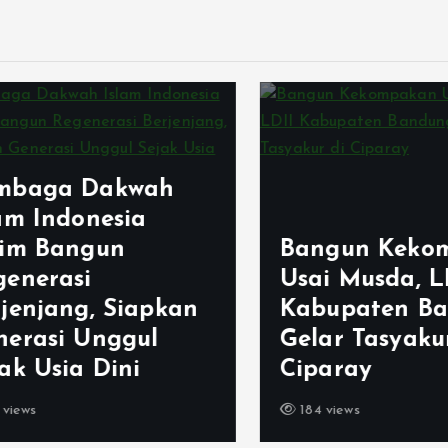
aga Dakwah
m Indonesia
m Bangun
Bangun Kekomp
nerasi
Usai Musda, LDI
enjang, Siapkan
Kabupaten Ban
rasi Unggul
Gelar Tasyakur 
 Usia Dini
Ciparay
ws
184 views