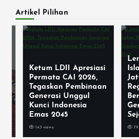
Artikel Pilihan
Lemb
Ketum LDII Apresiasi
Isla
Permata CAI 2026,
Jati
Tegaskan Pembinaan
Rege
Generasi Unggul
Berj
Kunci Indonesia
Gene
Emas 2045
Sejak
143 views
79 vie