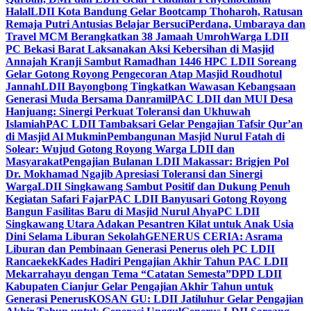
Halal
LDII Kota Bandung Gelar Bootcamp Thoharoh, Ratusan
Remaja Putri Antusias Belajar Bersuci
Perdana, Umbaraya dan
Travel MCM Berangkatkan 38 Jamaah Umroh
Warga LDII
PC Bekasi Barat Laksanakan Aksi Kebersihan di Masjid
Annajah Kranji Sambut Ramadhan 1446 H
PC LDII Soreang
Gelar Gotong Royong Pengecoran Atap Masjid Roudhotul
Jannah
LDII Bayongbong Tingkatkan Wawasan Kebangsaan
Generasi Muda Bersama Danramil
PAC LDII dan MUI Desa
Hanjuang: Sinergi Perkuat Toleransi dan Ukhuwah
Islamiah
PAC LDII Tambaksari Gelar Pengajian Tafsir Qur’an
di Masjid Al Mukmin
Pembangunan Masjid Nurul Fatah di
Solear: Wujud Gotong Royong Warga LDII dan
Masyarakat
Pengajian Bulanan LDII Makassar: Brigjen Pol
Dr. Mokhamad Ngajib Apresiasi Toleransi dan Sinergi
Warga
LDII Singkawang Sambut Positif dan Dukung Penuh
Kegiatan Safari Fajar
PAC LDII Banyusari Gotong Royong
Bangun Fasilitas Baru di Masjid Nurul Ahya
PC LDII
Singkawang Utara Adakan Pesantren Kilat untuk Anak Usia
Dini Selama Liburan Sekolah
GENERUS CERIA: Asrama
Liburan dan Pembinaan Generasi Penerus oleh PC LDII
Rancaekek
Kades Hadiri Pengajian Akhir Tahun PAC LDII
Mekarrahayu dengan Tema “Catatan Semesta”
DPD LDII
Kabupaten Cianjur Gelar Pengajian Akhir Tahun untuk
Generasi Penerus
KOSAN GU: LDII Jatiluhur Gelar Pengajian