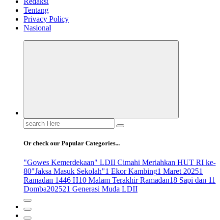
Redaksi
Tentang
Privacy Policy
Nasional
Search
for:
Or check our Popular Categories...
"Gowes Kemerdekaan" LDII Cimahi Meriahkan HUT RI ke-
80
"Jaksa Masuk Sekolah"
1 Ekor Kambing
1 Maret 2025
1
Ramadan 1446 H
10 Malam Terakhir Ramadan
18 Sapi dan 11
Domba
2025
21 Generasi Muda LDII