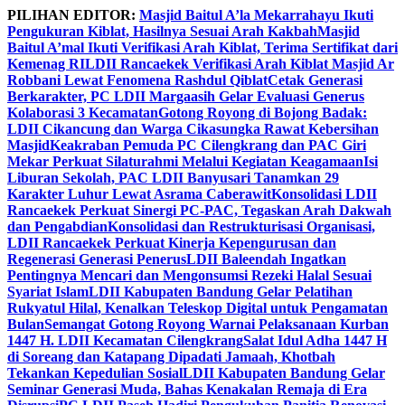
Skip
PILIHAN EDITOR:
Masjid Baitul A’la Mekarrahayu Ikuti
to
Pengukuran Kiblat, Hasilnya Sesuai Arah Kakbah
Masjid
content
Baitul A’mal Ikuti Verifikasi Arah Kiblat, Terima Sertifikat dari
Kemenag RI
LDII Rancaekek Verifikasi Arah Kiblat Masjid Ar
Robbani Lewat Fenomena Rashdul Qiblat
Cetak Generasi
Berkarakter, PC LDII Margaasih Gelar Evaluasi Generus
Kolaborasi 3 Kecamatan
Gotong Royong di Bojong Badak:
LDII Cikancung dan Warga Cikasungka Rawat Kebersihan
Masjid
Keakraban Pemuda PC Cilengkrang dan PAC Giri
Mekar Perkuat Silaturahmi Melalui Kegiatan Keagamaan
Isi
Liburan Sekolah, PAC LDII Banyusari Tanamkan 29
Karakter Luhur Lewat Asrama Caberawit
Konsolidasi LDII
Rancaekek Perkuat Sinergi PC-PAC, Tegaskan Arah Dakwah
dan Pengabdian
Konsolidasi dan Restrukturisasi Organisasi,
LDII Rancaekek Perkuat Kinerja Kepengurusan dan
Regenerasi Generasi Penerus
LDII Baleendah Ingatkan
Pentingnya Mencari dan Mengonsumsi Rezeki Halal Sesuai
Syariat Islam
LDII Kabupaten Bandung Gelar Pelatihan
Rukyatul Hilal, Kenalkan Teleskop Digital untuk Pengamatan
Bulan
Semangat Gotong Royong Warnai Pelaksanaan Kurban
1447 H. LDII Kecamatan Cilengkrang
Salat Idul Adha 1447 H
di Soreang dan Katapang Dipadati Jamaah, Khotbah
Tekankan Kepedulian Sosial
LDII Kabupaten Bandung Gelar
Seminar Generasi Muda, Bahas Kenakalan Remaja di Era