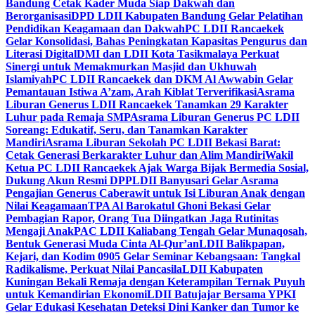
Bandung Cetak Kader Muda Siap Dakwah dan
Berorganisasi
DPD LDII Kabupaten Bandung Gelar Pelatihan
Pendidikan Keagamaan dan Dakwah
PC LDII Rancaekek
Gelar Konsolidasi, Bahas Peningkatan Kapasitas Pengurus dan
Literasi Digital
DMI dan LDII Kota Tasikmalaya Perkuat
Sinergi untuk Memakmurkan Masjid dan Ukhuwah
Islamiyah
PC LDII Rancaekek dan DKM Al Awwabin Gelar
Pemantauan Istiwa A’zam, Arah Kiblat Terverifikasi
Asrama
Liburan Generus LDII Rancaekek Tanamkan 29 Karakter
Luhur pada Remaja SMP
Asrama Liburan Generus PC LDII
Soreang: Edukatif, Seru, dan Tanamkan Karakter
Mandiri
Asrama Liburan Sekolah PC LDII Bekasi Barat:
Cetak Generasi Berkarakter Luhur dan Alim Mandiri
Wakil
Ketua PC LDII Rancaekek Ajak Warga Bijak Bermedia Sosial,
Dukung Akun Resmi DPP
LDII Banyusari Gelar Asrama
Pengajian Generus Caberawit untuk Isi Liburan Anak dengan
Nilai Keagamaan
TPA Al Barokatul Ghoni Bekasi Gelar
Pembagian Rapor, Orang Tua Diingatkan Jaga Rutinitas
Mengaji Anak
PAC LDII Kaliabang Tengah Gelar Munaqosah,
Bentuk Generasi Muda Cinta Al-Qur’an
LDII Balikpapan,
Kejari, dan Kodim 0905 Gelar Seminar Kebangsaan: Tangkal
Radikalisme, Perkuat Nilai Pancasila
LDII Kabupaten
Kuningan Bekali Remaja dengan Keterampilan Ternak Puyuh
untuk Kemandirian Ekonomi
LDII Batujajar Bersama YPKI
Gelar Edukasi Kesehatan Deteksi Dini Kanker dan Tumor ke