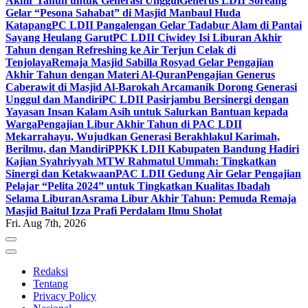
Akhir Tahun untuk Generasi Unggul
Generus LDII Soreang
Gelar “Pesona Sahabat” di Masjid Manbaul Huda
Katapang
PC LDII Pangalengan Gelar Tadabur Alam di Pantai
Sayang Heulang Garut
PC LDII Ciwidey Isi Liburan Akhir
Tahun dengan Refreshing ke Air Terjun Celak di
Tenjolaya
Remaja Masjid Sabilla Rosyad Gelar Pengajian
Akhir Tahun dengan Materi Al-Quran
Pengajian Generus
Caberawit di Masjid Al-Barokah Arcamanik Dorong Generasi
Unggul dan Mandiri
PC LDII Pasirjambu Bersinergi dengan
Yayasan Insan Kalam Asih untuk Salurkan Bantuan kepada
Warga
Pengajian Libur Akhir Tahun di PAC LDII
Mekarrahayu, Wujudkan Generasi Berakhlakul Karimah,
Berilmu, dan Mandiri
PPKK LDII Kabupaten Bandung Hadiri
Kajian Syahriyyah MTW Rahmatul Ummah: Tingkatkan
Sinergi dan Ketakwaan
PAC LDII Gedung Air Gelar Pengajian
Pelajar “Pelita 2024” untuk Tingkatkan Kualitas Ibadah
Selama Liburan
Asrama Libur Akhir Tahun: Pemuda Remaja
Masjid Baitul Izza Prafi Perdalam Ilmu Sholat
Fri. Aug 7th, 2026
Redaksi
Tentang
Privacy Policy