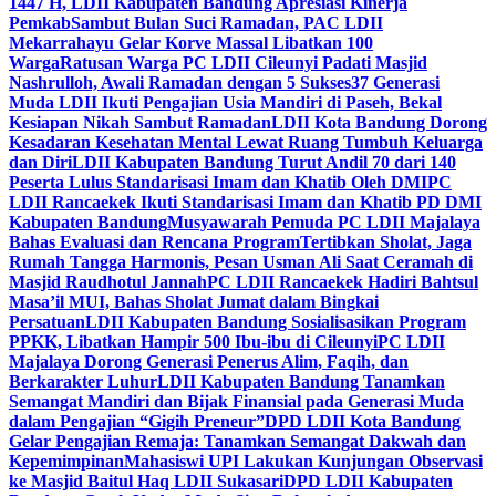
1447 H, LDII Kabupaten Bandung Apresiasi Kinerja
Pemkab
Sambut Bulan Suci Ramadan, PAC LDII
Mekarrahayu Gelar Korve Massal Libatkan 100
Warga
Ratusan Warga PC LDII Cileunyi Padati Masjid
Nashrulloh, Awali Ramadan dengan 5 Sukses
37 Generasi
Muda LDII Ikuti Pengajian Usia Mandiri di Paseh, Bekal
Kesiapan Nikah Sambut Ramadan
LDII Kota Bandung Dorong
Kesadaran Kesehatan Mental Lewat Ruang Tumbuh Keluarga
dan Diri
LDII Kabupaten Bandung Turut Andil 70 dari 140
Peserta Lulus Standarisasi Imam dan Khatib Oleh DMI
PC
LDII Rancaekek Ikuti Standarisasi Imam dan Khatib PD DMI
Kabupaten Bandung
Musyawarah Pemuda PC LDII Majalaya
Bahas Evaluasi dan Rencana Program
Tertibkan Sholat, Jaga
Rumah Tangga Harmonis, Pesan Usman Ali Saat Ceramah di
Masjid Raudhotul Jannah
PC LDII Rancaekek Hadiri Bahtsul
Masa’il MUI, Bahas Sholat Jumat dalam Bingkai
Persatuan
LDII Kabupaten Bandung Sosialisasikan Program
PPKK, Libatkan Hampir 500 Ibu-ibu di Cileunyi
PC LDII
Majalaya Dorong Generasi Penerus Alim, Faqih, dan
Berkarakter Luhur
LDII Kabupaten Bandung Tanamkan
Semangat Mandiri dan Bijak Finansial pada Generasi Muda
dalam Pengajian “Gigih Preneur”
DPD LDII Kota Bandung
Gelar Pengajian Remaja: Tanamkan Semangat Dakwah dan
Kepemimpinan
Mahasiswi UPI Lakukan Kunjungan Observasi
ke Masjid Baitul Haq LDII Sukasari
DPD LDII Kabupaten