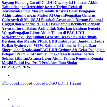
Sayang Heulang Garut
PC LDII Ciwidey Isi Liburan Akhir
Tahun dengan Refreshing ke Air Terjun Celak di
Tenjolaya
Remaja Masjid Sabilla Rosyad Gelar Pengajian
Akhir Tahun dengan Materi Al-Quran
Pengajian Generus
Caberawit di Masjid Al-Barokah Arcamanik Dorong Generasi
Unggul dan Mandiri
PC LDII Pasirjambu Bersinergi dengan
Yayasan Insan Kalam Asih untuk Salurkan Bantuan kepada
Warga
Pengajian Libur Akhir Tahun di PAC LDII
Mekarrahayu, Wujudkan Generasi Berakhlakul Karimah,
Berilmu, dan Mandiri
PPKK LDII Kabupaten Bandung Hadiri
Kajian Syahriyyah MTW Rahmatul Ummah: Tingkatkan
Sinergi dan Ketakwaan
PAC LDII Gedung Air Gelar Pengajian
Pelajar “Pelita 2024” untuk Tingkatkan Kualitas Ibadah
Selama Liburan
Asrama Libur Akhir Tahun: Pemuda Remaja
Masjid Baitul Izza Prafi Perdalam Ilmu Sholat
Fri. Aug 7th, 2026
ldiikabbandung.or.id