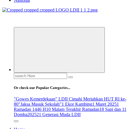
Nasional
ldiikabbandung.or.id
Search
for:
Or check our Popular Categories...
"Gowes Kemerdekaan" LDII Cimahi Meriahkan HUT RI ke-
80
"Jaksa Masuk Sekolah"
1 Ekor Kambing
1 Maret 2025
1
Ramadan 1446 H
10 Malam Terakhir Ramadan
18 Sapi dan 11
Domba
2025
21 Generasi Muda LDII