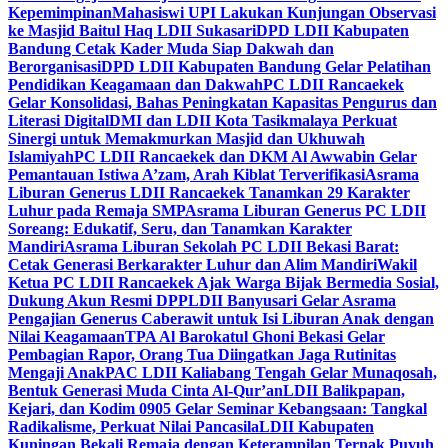
Kepemimpinan
Mahasiswi UPI Lakukan Kunjungan Observasi
ke Masjid Baitul Haq LDII Sukasari
DPD LDII Kabupaten
Bandung Cetak Kader Muda Siap Dakwah dan
Berorganisasi
DPD LDII Kabupaten Bandung Gelar Pelatihan
Pendidikan Keagamaan dan Dakwah
PC LDII Rancaekek
Gelar Konsolidasi, Bahas Peningkatan Kapasitas Pengurus dan
Literasi Digital
DMI dan LDII Kota Tasikmalaya Perkuat
Sinergi untuk Memakmurkan Masjid dan Ukhuwah
Islamiyah
PC LDII Rancaekek dan DKM Al Awwabin Gelar
Pemantauan Istiwa A’zam, Arah Kiblat Terverifikasi
Asrama
Liburan Generus LDII Rancaekek Tanamkan 29 Karakter
Luhur pada Remaja SMP
Asrama Liburan Generus PC LDII
Soreang: Edukatif, Seru, dan Tanamkan Karakter
Mandiri
Asrama Liburan Sekolah PC LDII Bekasi Barat:
Cetak Generasi Berkarakter Luhur dan Alim Mandiri
Wakil
Ketua PC LDII Rancaekek Ajak Warga Bijak Bermedia Sosial,
Dukung Akun Resmi DPP
LDII Banyusari Gelar Asrama
Pengajian Generus Caberawit untuk Isi Liburan Anak dengan
Nilai Keagamaan
TPA Al Barokatul Ghoni Bekasi Gelar
Pembagian Rapor, Orang Tua Diingatkan Jaga Rutinitas
Mengaji Anak
PAC LDII Kaliabang Tengah Gelar Munaqosah,
Bentuk Generasi Muda Cinta Al-Qur’an
LDII Balikpapan,
Kejari, dan Kodim 0905 Gelar Seminar Kebangsaan: Tangkal
Radikalisme, Perkuat Nilai Pancasila
LDII Kabupaten
Kuningan Bekali Remaja dengan Keterampilan Ternak Puyuh