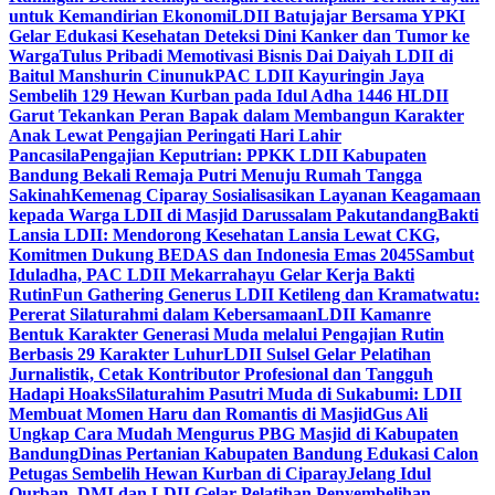
untuk Kemandirian Ekonomi
LDII Batujajar Bersama YPKI
Gelar Edukasi Kesehatan Deteksi Dini Kanker dan Tumor ke
Warga
Tulus Pribadi Memotivasi Bisnis Dai Daiyah LDII di
Baitul Manshurin Cinunuk
PAC LDII Kayuringin Jaya
Sembelih 129 Hewan Kurban pada Idul Adha 1446 H
LDII
Garut Tekankan Peran Bapak dalam Membangun Karakter
Anak Lewat Pengajian Peringati Hari Lahir
Pancasila
Pengajian Keputrian: PPKK LDII Kabupaten
Bandung Bekali Remaja Putri Menuju Rumah Tangga
Sakinah
Kemenag Ciparay Sosialisasikan Layanan Keagamaan
kepada Warga LDII di Masjid Darussalam Pakutandang
Bakti
Lansia LDII: Mendorong Kesehatan Lansia Lewat CKG,
Komitmen Dukung BEDAS dan Indonesia Emas 2045
Sambut
Iduladha, PAC LDII Mekarrahayu Gelar Kerja Bakti
Rutin
Fun Gathering Generus LDII Ketileng dan Kramatwatu:
Pererat Silaturahmi dalam Kebersamaan
LDII Kamanre
Bentuk Karakter Generasi Muda melalui Pengajian Rutin
Berbasis 29 Karakter Luhur
LDII Sulsel Gelar Pelatihan
Jurnalistik, Cetak Kontributor Profesional dan Tangguh
Hadapi Hoaks
Silaturahim Pasutri Muda di Sukabumi: LDII
Membuat Momen Haru dan Romantis di Masjid
Gus Ali
Ungkap Cara Mudah Mengurus PBG Masjid di Kabupaten
Bandung
Dinas Pertanian Kabupaten Bandung Edukasi Calon
Petugas Sembelih Hewan Kurban di Ciparay
Jelang Idul
Qurban, DMI dan LDII Gelar Pelatihan Penyembelihan