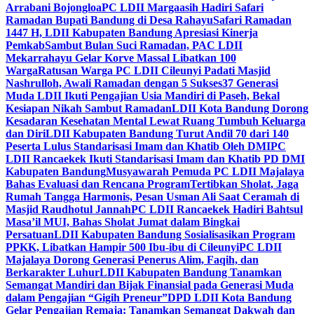
Arrabani Bojongloa
PC LDII Margaasih Hadiri Safari
Ramadan Bupati Bandung di Desa Rahayu
Safari Ramadan
1447 H, LDII Kabupaten Bandung Apresiasi Kinerja
Pemkab
Sambut Bulan Suci Ramadan, PAC LDII
Mekarrahayu Gelar Korve Massal Libatkan 100
Warga
Ratusan Warga PC LDII Cileunyi Padati Masjid
Nashrulloh, Awali Ramadan dengan 5 Sukses
37 Generasi
Muda LDII Ikuti Pengajian Usia Mandiri di Paseh, Bekal
Kesiapan Nikah Sambut Ramadan
LDII Kota Bandung Dorong
Kesadaran Kesehatan Mental Lewat Ruang Tumbuh Keluarga
dan Diri
LDII Kabupaten Bandung Turut Andil 70 dari 140
Peserta Lulus Standarisasi Imam dan Khatib Oleh DMI
PC
LDII Rancaekek Ikuti Standarisasi Imam dan Khatib PD DMI
Kabupaten Bandung
Musyawarah Pemuda PC LDII Majalaya
Bahas Evaluasi dan Rencana Program
Tertibkan Sholat, Jaga
Rumah Tangga Harmonis, Pesan Usman Ali Saat Ceramah di
Masjid Raudhotul Jannah
PC LDII Rancaekek Hadiri Bahtsul
Masa’il MUI, Bahas Sholat Jumat dalam Bingkai
Persatuan
LDII Kabupaten Bandung Sosialisasikan Program
PPKK, Libatkan Hampir 500 Ibu-ibu di Cileunyi
PC LDII
Majalaya Dorong Generasi Penerus Alim, Faqih, dan
Berkarakter Luhur
LDII Kabupaten Bandung Tanamkan
Semangat Mandiri dan Bijak Finansial pada Generasi Muda
dalam Pengajian “Gigih Preneur”
DPD LDII Kota Bandung
Gelar Pengajian Remaja: Tanamkan Semangat Dakwah dan