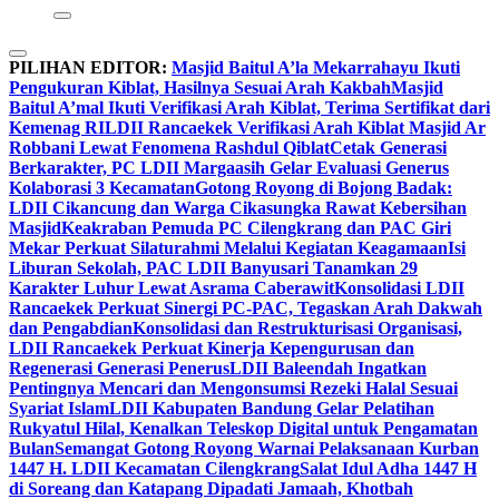
PILIHAN EDITOR:
Masjid Baitul A’la Mekarrahayu Ikuti
Pengukuran Kiblat, Hasilnya Sesuai Arah Kakbah
Masjid
Baitul A’mal Ikuti Verifikasi Arah Kiblat, Terima Sertifikat dari
Kemenag RI
LDII Rancaekek Verifikasi Arah Kiblat Masjid Ar
Robbani Lewat Fenomena Rashdul Qiblat
Cetak Generasi
Berkarakter, PC LDII Margaasih Gelar Evaluasi Generus
Kolaborasi 3 Kecamatan
Gotong Royong di Bojong Badak:
LDII Cikancung dan Warga Cikasungka Rawat Kebersihan
Masjid
Keakraban Pemuda PC Cilengkrang dan PAC Giri
Mekar Perkuat Silaturahmi Melalui Kegiatan Keagamaan
Isi
Liburan Sekolah, PAC LDII Banyusari Tanamkan 29
Karakter Luhur Lewat Asrama Caberawit
Konsolidasi LDII
Rancaekek Perkuat Sinergi PC-PAC, Tegaskan Arah Dakwah
dan Pengabdian
Konsolidasi dan Restrukturisasi Organisasi,
LDII Rancaekek Perkuat Kinerja Kepengurusan dan
Regenerasi Generasi Penerus
LDII Baleendah Ingatkan
Pentingnya Mencari dan Mengonsumsi Rezeki Halal Sesuai
Syariat Islam
LDII Kabupaten Bandung Gelar Pelatihan
Rukyatul Hilal, Kenalkan Teleskop Digital untuk Pengamatan
Bulan
Semangat Gotong Royong Warnai Pelaksanaan Kurban
1447 H. LDII Kecamatan Cilengkrang
Salat Idul Adha 1447 H
di Soreang dan Katapang Dipadati Jamaah, Khotbah