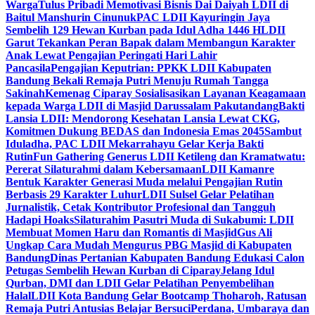
Warga
Tulus Pribadi Memotivasi Bisnis Dai Daiyah LDII di
Baitul Manshurin Cinunuk
PAC LDII Kayuringin Jaya
Sembelih 129 Hewan Kurban pada Idul Adha 1446 H
LDII
Garut Tekankan Peran Bapak dalam Membangun Karakter
Anak Lewat Pengajian Peringati Hari Lahir
Pancasila
Pengajian Keputrian: PPKK LDII Kabupaten
Bandung Bekali Remaja Putri Menuju Rumah Tangga
Sakinah
Kemenag Ciparay Sosialisasikan Layanan Keagamaan
kepada Warga LDII di Masjid Darussalam Pakutandang
Bakti
Lansia LDII: Mendorong Kesehatan Lansia Lewat CKG,
Komitmen Dukung BEDAS dan Indonesia Emas 2045
Sambut
Iduladha, PAC LDII Mekarrahayu Gelar Kerja Bakti
Rutin
Fun Gathering Generus LDII Ketileng dan Kramatwatu:
Pererat Silaturahmi dalam Kebersamaan
LDII Kamanre
Bentuk Karakter Generasi Muda melalui Pengajian Rutin
Berbasis 29 Karakter Luhur
LDII Sulsel Gelar Pelatihan
Jurnalistik, Cetak Kontributor Profesional dan Tangguh
Hadapi Hoaks
Silaturahim Pasutri Muda di Sukabumi: LDII
Membuat Momen Haru dan Romantis di Masjid
Gus Ali
Ungkap Cara Mudah Mengurus PBG Masjid di Kabupaten
Bandung
Dinas Pertanian Kabupaten Bandung Edukasi Calon
Petugas Sembelih Hewan Kurban di Ciparay
Jelang Idul
Qurban, DMI dan LDII Gelar Pelatihan Penyembelihan
Halal
LDII Kota Bandung Gelar Bootcamp Thoharoh, Ratusan
Remaja Putri Antusias Belajar Bersuci
Perdana, Umbaraya dan