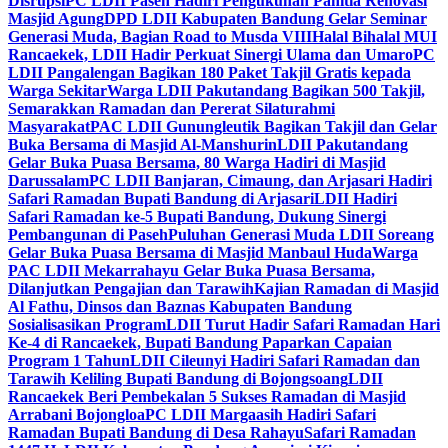
Disrupsi
PC LDII Paseh Hadiri Pengukuhan Panitia Renovasi
Masjid Agung
DPD LDII Kabupaten Bandung Gelar Seminar
Generasi Muda, Bagian Road to Musda VIII
Halal Bihalal MUI
Rancaekek, LDII Hadir Perkuat Sinergi Ulama dan Umaro
PC
LDII Pangalengan Bagikan 180 Paket Takjil Gratis kepada
Warga Sekitar
Warga LDII Pakutandang Bagikan 500 Takjil,
Semarakkan Ramadan dan Pererat Silaturahmi
Masyarakat
PAC LDII Gunungleutik Bagikan Takjil dan Gelar
Buka Bersama di Masjid Al-Manshurin
LDII Pakutandang
Gelar Buka Puasa Bersama, 80 Warga Hadiri di Masjid
Darussalam
PC LDII Banjaran, Cimaung, dan Arjasari Hadiri
Safari Ramadan Bupati Bandung di Arjasari
LDII Hadiri
Safari Ramadan ke-5 Bupati Bandung, Dukung Sinergi
Pembangunan di Paseh
Puluhan Generasi Muda LDII Soreang
Gelar Buka Puasa Bersama di Masjid Manbaul Huda
Warga
PAC LDII Mekarrahayu Gelar Buka Puasa Bersama,
Dilanjutkan Pengajian dan Tarawih
Kajian Ramadan di Masjid
Al Fathu, Dinsos dan Baznas Kabupaten Bandung
Sosialisasikan Program
LDII Turut Hadir Safari Ramadan Hari
Ke-4 di Rancaekek, Bupati Bandung Paparkan Capaian
Program 1 Tahun
LDII Cileunyi Hadiri Safari Ramadan dan
Tarawih Keliling Bupati Bandung di Bojongsoang
LDII
Rancaekek Beri Pembekalan 5 Sukses Ramadan di Masjid
Arrabani Bojongloa
PC LDII Margaasih Hadiri Safari
Ramadan Bupati Bandung di Desa Rahayu
Safari Ramadan