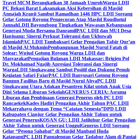
Travel MCM Berangkatkan 38 Jamaah Umroh
Warga LDII
PC Bekasi Barat Laksanakan Aksi Kebersihan di Masjid
Annajah Kranji Sambut Ramadhan 1446 H
PC LDII Soreang
Gelar Gotong Royong Pengecoran Atap Masjid Roudhotul
Jannah
LDII Bayongbong Tingkatkan Wawasan Kebangsaan
Generasi Muda Bersama Danramil
PAC LDII dan MUI Desa
Hanjuang: Sinergi Perkuat Toleransi dan Ukhuwah
Islamiah
PAC LDII Tambaksari Gelar Pengajian Tafsir Qur’an
di Masjid Al Mukmin
Pembangunan Masjid Nurul Fatah di
Solear: Wujud Gotong Royong Warga LDII dan
Masyarakat
Pengajian Bulanan LDII Makassar: Brigjen Pol
Dr. Mokhamad Ngajib Apresiasi Toleransi dan Sinergi
Warga
LDII Singkawang Sambut Positif dan Dukung Penuh
Kegiatan Safari Fajar
PAC LDII Banyusari Gotong Royong
Bangun Fasilitas Baru di Masjid Nurul Ahya
PC LDII
Singkawang Utara Adakan Pesantren Kilat untuk Anak Usia
Dini Selama Liburan Sekolah
GENERUS CERIA: Asrama
Liburan dan Pembinaan Generasi Penerus oleh PC LDII
Rancaekek
Kades Hadiri Pengajian Akhir Tahun PAC LDII
Mekarrahayu dengan Tema “Catatan Semesta”
DPD LDII
Kabupaten Cianjur Gelar Pengajian Akhir Tahun untuk
Generasi Penerus
KOSAN GU: LDII Jatiluhur Gelar Pengajian
Akhir Tahun untuk Generasi Unggul
Generus LDII Soreang
Gelar “Pesona Sahabat” di Masjid Manbaul Huda
Katapang
PC LDII Pangalengan Gelar Tadabur Alam di Pantai