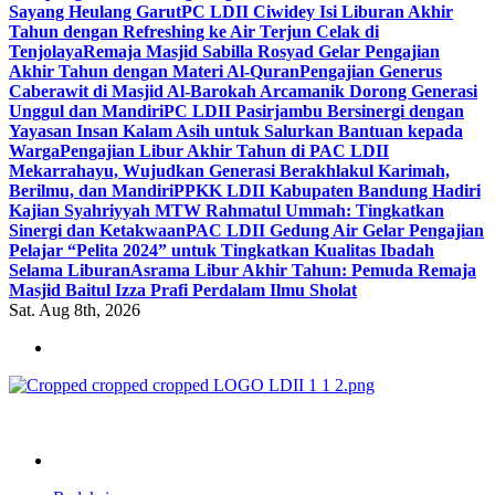
Sayang Heulang Garut
PC LDII Ciwidey Isi Liburan Akhir
Tahun dengan Refreshing ke Air Terjun Celak di
Tenjolaya
Remaja Masjid Sabilla Rosyad Gelar Pengajian
Akhir Tahun dengan Materi Al-Quran
Pengajian Generus
Caberawit di Masjid Al-Barokah Arcamanik Dorong Generasi
Unggul dan Mandiri
PC LDII Pasirjambu Bersinergi dengan
Yayasan Insan Kalam Asih untuk Salurkan Bantuan kepada
Warga
Pengajian Libur Akhir Tahun di PAC LDII
Mekarrahayu, Wujudkan Generasi Berakhlakul Karimah,
Berilmu, dan Mandiri
PPKK LDII Kabupaten Bandung Hadiri
Kajian Syahriyyah MTW Rahmatul Ummah: Tingkatkan
Sinergi dan Ketakwaan
PAC LDII Gedung Air Gelar Pengajian
Pelajar “Pelita 2024” untuk Tingkatkan Kualitas Ibadah
Selama Liburan
Asrama Libur Akhir Tahun: Pemuda Remaja
Masjid Baitul Izza Prafi Perdalam Ilmu Sholat
Sat. Aug 8th, 2026
ldiikabbandung.or.id