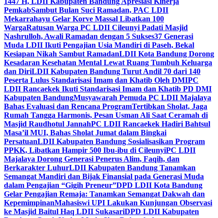
1447 H, LDII Kabupaten Bandung Apresiasi Kinerja
Pemkab
Sambut Bulan Suci Ramadan, PAC LDII
Mekarrahayu Gelar Korve Massal Libatkan 100
Warga
Ratusan Warga PC LDII Cileunyi Padati Masjid
Nashrulloh, Awali Ramadan dengan 5 Sukses
37 Generasi
Muda LDII Ikuti Pengajian Usia Mandiri di Paseh, Bekal
Kesiapan Nikah Sambut Ramadan
LDII Kota Bandung Dorong
Kesadaran Kesehatan Mental Lewat Ruang Tumbuh Keluarga
dan Diri
LDII Kabupaten Bandung Turut Andil 70 dari 140
Peserta Lulus Standarisasi Imam dan Khatib Oleh DMI
PC
LDII Rancaekek Ikuti Standarisasi Imam dan Khatib PD DMI
Kabupaten Bandung
Musyawarah Pemuda PC LDII Majalaya
Bahas Evaluasi dan Rencana Program
Tertibkan Sholat, Jaga
Rumah Tangga Harmonis, Pesan Usman Ali Saat Ceramah di
Masjid Raudhotul Jannah
PC LDII Rancaekek Hadiri Bahtsul
Masa’il MUI, Bahas Sholat Jumat dalam Bingkai
Persatuan
LDII Kabupaten Bandung Sosialisasikan Program
PPKK, Libatkan Hampir 500 Ibu-ibu di Cileunyi
PC LDII
Majalaya Dorong Generasi Penerus Alim, Faqih, dan
Berkarakter Luhur
LDII Kabupaten Bandung Tanamkan
Semangat Mandiri dan Bijak Finansial pada Generasi Muda
dalam Pengajian “Gigih Preneur”
DPD LDII Kota Bandung
Gelar Pengajian Remaja: Tanamkan Semangat Dakwah dan
Kepemimpinan
Mahasiswi UPI Lakukan Kunjungan Observasi
ke Masjid Baitul Haq LDII Sukasari
DPD LDII Kabupaten