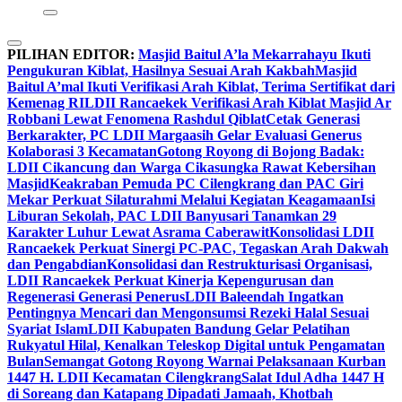
PILIHAN EDITOR:
Masjid Baitul A’la Mekarrahayu Ikuti
Pengukuran Kiblat, Hasilnya Sesuai Arah Kakbah
Masjid
Baitul A’mal Ikuti Verifikasi Arah Kiblat, Terima Sertifikat dari
Kemenag RI
LDII Rancaekek Verifikasi Arah Kiblat Masjid Ar
Robbani Lewat Fenomena Rashdul Qiblat
Cetak Generasi
Berkarakter, PC LDII Margaasih Gelar Evaluasi Generus
Kolaborasi 3 Kecamatan
Gotong Royong di Bojong Badak:
LDII Cikancung dan Warga Cikasungka Rawat Kebersihan
Masjid
Keakraban Pemuda PC Cilengkrang dan PAC Giri
Mekar Perkuat Silaturahmi Melalui Kegiatan Keagamaan
Isi
Liburan Sekolah, PAC LDII Banyusari Tanamkan 29
Karakter Luhur Lewat Asrama Caberawit
Konsolidasi LDII
Rancaekek Perkuat Sinergi PC-PAC, Tegaskan Arah Dakwah
dan Pengabdian
Konsolidasi dan Restrukturisasi Organisasi,
LDII Rancaekek Perkuat Kinerja Kepengurusan dan
Regenerasi Generasi Penerus
LDII Baleendah Ingatkan
Pentingnya Mencari dan Mengonsumsi Rezeki Halal Sesuai
Syariat Islam
LDII Kabupaten Bandung Gelar Pelatihan
Rukyatul Hilal, Kenalkan Teleskop Digital untuk Pengamatan
Bulan
Semangat Gotong Royong Warnai Pelaksanaan Kurban
1447 H. LDII Kecamatan Cilengkrang
Salat Idul Adha 1447 H
di Soreang dan Katapang Dipadati Jamaah, Khotbah