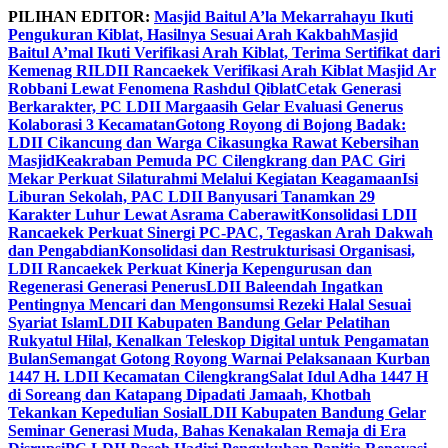
Skip
PILIHAN EDITOR:
Masjid Baitul A’la Mekarrahayu Ikuti
to
Pengukuran Kiblat, Hasilnya Sesuai Arah Kakbah
Masjid
content
Baitul A’mal Ikuti Verifikasi Arah Kiblat, Terima Sertifikat dari
Kemenag RI
LDII Rancaekek Verifikasi Arah Kiblat Masjid Ar
Robbani Lewat Fenomena Rashdul Qiblat
Cetak Generasi
Berkarakter, PC LDII Margaasih Gelar Evaluasi Generus
Kolaborasi 3 Kecamatan
Gotong Royong di Bojong Badak:
LDII Cikancung dan Warga Cikasungka Rawat Kebersihan
Masjid
Keakraban Pemuda PC Cilengkrang dan PAC Giri
Mekar Perkuat Silaturahmi Melalui Kegiatan Keagamaan
Isi
Liburan Sekolah, PAC LDII Banyusari Tanamkan 29
Karakter Luhur Lewat Asrama Caberawit
Konsolidasi LDII
Rancaekek Perkuat Sinergi PC-PAC, Tegaskan Arah Dakwah
dan Pengabdian
Konsolidasi dan Restrukturisasi Organisasi,
LDII Rancaekek Perkuat Kinerja Kepengurusan dan
Regenerasi Generasi Penerus
LDII Baleendah Ingatkan
Pentingnya Mencari dan Mengonsumsi Rezeki Halal Sesuai
Syariat Islam
LDII Kabupaten Bandung Gelar Pelatihan
Rukyatul Hilal, Kenalkan Teleskop Digital untuk Pengamatan
Bulan
Semangat Gotong Royong Warnai Pelaksanaan Kurban
1447 H. LDII Kecamatan Cilengkrang
Salat Idul Adha 1447 H
di Soreang dan Katapang Dipadati Jamaah, Khotbah
Tekankan Kepedulian Sosial
LDII Kabupaten Bandung Gelar
Seminar Generasi Muda, Bahas Kenakalan Remaja di Era