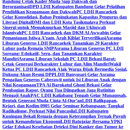
Bandung Cetak Kader Muda Siap Dakwah dan
Berorganisasi
DPD LDII Kabupaten Bandung Gelar Pelatihan
Pendidikan Keagamaan dan Dakwah
PC LDII Rancaekek
Gelar Konsolidasi, Bahas Peningkatan Kapasitas Pengurus dan
Literasi Digital
DMI dan LDII Kota Tasikmalaya Perkuat
Sinergi untuk Memakmurkan Masjid dan Ukhuwah
Islamiyah
PC LDII Rancaekek dan DKM Al Awwabin Gelar
Pemantauan Istiwa A’zam, Arah Kiblat Terverifikasi
Asrama
Liburan Generus LDII Rancaekek Tanamkan 29 Karakter
Luhur pada Remaja SMP
Asrama Liburan Generus PC LDII
Soreang: Edukatif, Seru, dan Tanamkan Karakter
Mandiri
Asrama Liburan Sekolah PC LDII Bekasi Barat:
Cetak Generasi Berkarakter Luhur dan Alim Mandiri
Wakil
Ketua PC LDII Rancaekek Ajak Warga Bijak Bermedia Sosial,
Dukung Akun Resmi DPP
LDII Banyusari Gelar Asrama
Pengajian Generus Caberawit untuk Isi Liburan Anak dengan
Nilai Keagamaan
TPA Al Barokatul Ghoni Bekasi Gelar
Pembagian Rapor, Orang Tua Diingatkan Jaga Rutinitas
Mengaji Anak
PAC LDII Kaliabang Tengah Gelar Munaqosah,
Bentuk Generasi Muda Cinta Al-Qur’an
LDII Balikpapan,
Kejari, dan Kodim 0905 Gelar Seminar Kebangsaan: Tangkal
Radikalisme, Perkuat Nilai Pancasila
LDII Kabupaten
Kuningan Bekali Remaja dengan Keterampilan Ternak Puyuh
untuk Kemandirian Ekonomi
LDII Batujajar Bersama YPKI
Gelar Edukasi Kesehatan Deteksi Dini Kanker dan Tumor ke