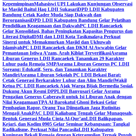
Kepemimpinan
Mahasiswi UPI Lakukan Kunjungan Observasi
ke Masjid Baitul Haq LDII Sukasari
DPD LDII Kabupaten
Bandung Cetak Kader Muda Siap Dakwah dan
Berorganisasi
DPD LDII Kabupaten Bandung Gelar Pelatihan
Pendidikan Keagamaan dan Dakwah
PC LDII Rancaekek
Gelar Konsolidasi, Bahas Peningkatan Kapasitas Pengurus dan
Literasi Digital
DMI dan LDII Kota Tasikmalaya Perkuat
Sinergi untuk Memakmurkan Masjid dan Ukhuwah
Islamiyah
PC LDII Rancaekek dan DKM Al Awwabin Gelar
Pemantauan Istiwa A’zam, Arah Kiblat Terverifikasi
Asrama
Liburan Generus LDII Rancaekek Tanamkan 29 Karakter
Luhur pada Remaja SMP
Asrama Liburan Generus PC LDII
Soreang: Edukatif, Seru, dan Tanamkan Karakter
Mandiri
Asrama Liburan Sekolah PC LDII Bekasi Barat:
Cetak Generasi Berkarakter Luhur dan Alim Mandiri
Wakil
Ketua PC LDII Rancaekek Ajak Warga Bijak Bermedia Sosial,
Dukung Akun Resmi DPP
LDII Banyusari Gelar Asrama
Pengajian Generus Caberawit untuk Isi Liburan Anak dengan
Nilai Keagamaan
TPA Al Barokatul Ghoni Bekasi Gelar
Pembagian Rapor, Orang Tua Diingatkan Jaga Rutinitas
Mengaji Anak
PAC LDII Kaliabang Tengah Gelar Munaqosah,
Bentuk Generasi Muda Cinta Al-Qur’an
LDII Balikpapan,
Kejari, dan Kodim 0905 Gelar Seminar Kebangsaan: Tangkal
Radikalisme, Perkuat Nilai Pancasila
LDII Kabupaten
Kuningan Bekali Remaja dengan Keterampilan Ternak Puyuh