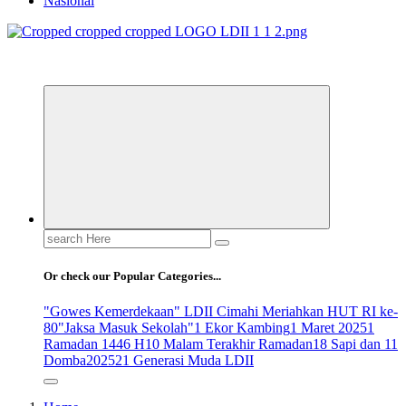
Nasional
ldiikabbandung.or.id
Search
for:
Or check our Popular Categories...
"Gowes Kemerdekaan" LDII Cimahi Meriahkan HUT RI ke-
80
"Jaksa Masuk Sekolah"
1 Ekor Kambing
1 Maret 2025
1
Ramadan 1446 H
10 Malam Terakhir Ramadan
18 Sapi dan 11
Domba
2025
21 Generasi Muda LDII