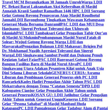
Travel MCM Berangkatkan 38 Jamaah Umroh
Warga LDII
PC Bekasi Barat Laksanakan Aksi Kebersihan di Masjid
Annajah Kranji Sambut Ramadhan 1446 H
PC LDII Soreang
Gelar Gotong Royong Pengecoran Atap Masjid Roudhotul
Jannah
LDII Bayongbong Tingkatkan Wawasan Kebangsaan
Generasi Muda Bersama Danramil
PAC LDII dan MUI Desa
Hanjuang: Sinergi Perkuat Toleransi dan Ukhuwah
Islamiah
PAC LDII Tambaksari Gelar Pengajian Tafsir Qur’an
di Masjid Al Mukmin
Pembangunan Masjid Nurul Fatah di
Solear: Wujud Gotong Royong Warga LDII dan
Masyarakat
Pengajian Bulanan LDII Makassar: Brigjen Pol
Dr. Mokhamad Ngajib Apresiasi Toleransi dan Sinergi
Warga
LDII Singkawang Sambut Positif dan Dukung Penuh
Kegiatan Safari Fajar
PAC LDII Banyusari Gotong Royong
Bangun Fasilitas Baru di Masjid Nurul Ahya
PC LDII
Singkawang Utara Adakan Pesantren Kilat untuk Anak Usia
Dini Selama Liburan Sekolah
GENERUS CERIA: Asrama
Liburan dan Pembinaan Generasi Penerus oleh PC LDII
Rancaekek
Kades Hadiri Pengajian Akhir Tahun PAC LDII
Mekarrahayu dengan Tema “Catatan Semesta”
DPD LDII
Kabupaten Cianjur Gelar Pengajian Akhir Tahun untuk
Generasi Penerus
KOSAN GU: LDII Jatiluhur Gelar Pengajian
Akhir Tahun untuk Generasi Unggul
Generus LDII Soreang
Gelar “Pesona Sahabat” di Masjid Manbaul Huda
Katapang
PC LDII Pangalengan Gelar Tadabur Alam di Pantai