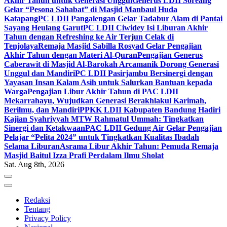
Akhir Tahun untuk Generasi Unggul
Generus LDII Soreang
Gelar “Pesona Sahabat” di Masjid Manbaul Huda
Katapang
PC LDII Pangalengan Gelar Tadabur Alam di Pantai
Sayang Heulang Garut
PC LDII Ciwidey Isi Liburan Akhir
Tahun dengan Refreshing ke Air Terjun Celak di
Tenjolaya
Remaja Masjid Sabilla Rosyad Gelar Pengajian
Akhir Tahun dengan Materi Al-Quran
Pengajian Generus
Caberawit di Masjid Al-Barokah Arcamanik Dorong Generasi
Unggul dan Mandiri
PC LDII Pasirjambu Bersinergi dengan
Yayasan Insan Kalam Asih untuk Salurkan Bantuan kepada
Warga
Pengajian Libur Akhir Tahun di PAC LDII
Mekarrahayu, Wujudkan Generasi Berakhlakul Karimah,
Berilmu, dan Mandiri
PPKK LDII Kabupaten Bandung Hadiri
Kajian Syahriyyah MTW Rahmatul Ummah: Tingkatkan
Sinergi dan Ketakwaan
PAC LDII Gedung Air Gelar Pengajian
Pelajar “Pelita 2024” untuk Tingkatkan Kualitas Ibadah
Selama Liburan
Asrama Libur Akhir Tahun: Pemuda Remaja
Masjid Baitul Izza Prafi Perdalam Ilmu Sholat
Sat. Aug 8th, 2026
Redaksi
Tentang
Privacy Policy