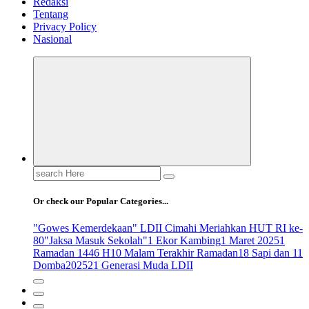
Redaksi
Tentang
Privacy Policy
Nasional
Search
for:
Or check our Popular Categories...
"Gowes Kemerdekaan" LDII Cimahi Meriahkan HUT RI ke-
80
"Jaksa Masuk Sekolah"
1 Ekor Kambing
1 Maret 2025
1
Ramadan 1446 H
10 Malam Terakhir Ramadan
18 Sapi dan 11
Domba
2025
21 Generasi Muda LDII