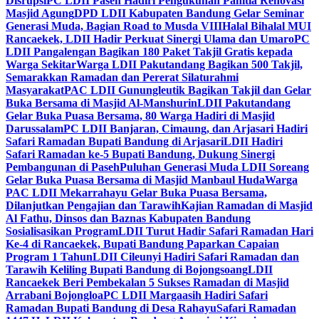
Disrupsi
PC LDII Paseh Hadiri Pengukuhan Panitia Renovasi
Masjid Agung
DPD LDII Kabupaten Bandung Gelar Seminar
Generasi Muda, Bagian Road to Musda VIII
Halal Bihalal MUI
Rancaekek, LDII Hadir Perkuat Sinergi Ulama dan Umaro
PC
LDII Pangalengan Bagikan 180 Paket Takjil Gratis kepada
Warga Sekitar
Warga LDII Pakutandang Bagikan 500 Takjil,
Semarakkan Ramadan dan Pererat Silaturahmi
Masyarakat
PAC LDII Gunungleutik Bagikan Takjil dan Gelar
Buka Bersama di Masjid Al-Manshurin
LDII Pakutandang
Gelar Buka Puasa Bersama, 80 Warga Hadiri di Masjid
Darussalam
PC LDII Banjaran, Cimaung, dan Arjasari Hadiri
Safari Ramadan Bupati Bandung di Arjasari
LDII Hadiri
Safari Ramadan ke-5 Bupati Bandung, Dukung Sinergi
Pembangunan di Paseh
Puluhan Generasi Muda LDII Soreang
Gelar Buka Puasa Bersama di Masjid Manbaul Huda
Warga
PAC LDII Mekarrahayu Gelar Buka Puasa Bersama,
Dilanjutkan Pengajian dan Tarawih
Kajian Ramadan di Masjid
Al Fathu, Dinsos dan Baznas Kabupaten Bandung
Sosialisasikan Program
LDII Turut Hadir Safari Ramadan Hari
Ke-4 di Rancaekek, Bupati Bandung Paparkan Capaian
Program 1 Tahun
LDII Cileunyi Hadiri Safari Ramadan dan
Tarawih Keliling Bupati Bandung di Bojongsoang
LDII
Rancaekek Beri Pembekalan 5 Sukses Ramadan di Masjid
Arrabani Bojongloa
PC LDII Margaasih Hadiri Safari
Ramadan Bupati Bandung di Desa Rahayu
Safari Ramadan