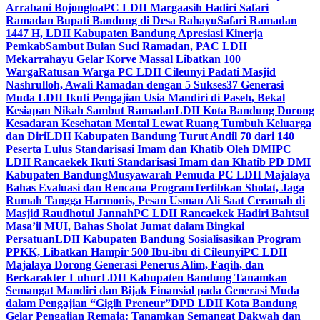
Arrabani Bojongloa
PC LDII Margaasih Hadiri Safari
Ramadan Bupati Bandung di Desa Rahayu
Safari Ramadan
1447 H, LDII Kabupaten Bandung Apresiasi Kinerja
Pemkab
Sambut Bulan Suci Ramadan, PAC LDII
Mekarrahayu Gelar Korve Massal Libatkan 100
Warga
Ratusan Warga PC LDII Cileunyi Padati Masjid
Nashrulloh, Awali Ramadan dengan 5 Sukses
37 Generasi
Muda LDII Ikuti Pengajian Usia Mandiri di Paseh, Bekal
Kesiapan Nikah Sambut Ramadan
LDII Kota Bandung Dorong
Kesadaran Kesehatan Mental Lewat Ruang Tumbuh Keluarga
dan Diri
LDII Kabupaten Bandung Turut Andil 70 dari 140
Peserta Lulus Standarisasi Imam dan Khatib Oleh DMI
PC
LDII Rancaekek Ikuti Standarisasi Imam dan Khatib PD DMI
Kabupaten Bandung
Musyawarah Pemuda PC LDII Majalaya
Bahas Evaluasi dan Rencana Program
Tertibkan Sholat, Jaga
Rumah Tangga Harmonis, Pesan Usman Ali Saat Ceramah di
Masjid Raudhotul Jannah
PC LDII Rancaekek Hadiri Bahtsul
Masa’il MUI, Bahas Sholat Jumat dalam Bingkai
Persatuan
LDII Kabupaten Bandung Sosialisasikan Program
PPKK, Libatkan Hampir 500 Ibu-ibu di Cileunyi
PC LDII
Majalaya Dorong Generasi Penerus Alim, Faqih, dan
Berkarakter Luhur
LDII Kabupaten Bandung Tanamkan
Semangat Mandiri dan Bijak Finansial pada Generasi Muda
dalam Pengajian “Gigih Preneur”
DPD LDII Kota Bandung
Gelar Pengajian Remaja: Tanamkan Semangat Dakwah dan