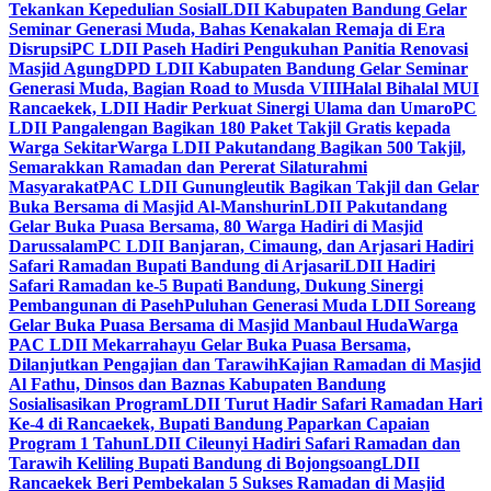
Tekankan Kepedulian Sosial
LDII Kabupaten Bandung Gelar
Seminar Generasi Muda, Bahas Kenakalan Remaja di Era
Disrupsi
PC LDII Paseh Hadiri Pengukuhan Panitia Renovasi
Masjid Agung
DPD LDII Kabupaten Bandung Gelar Seminar
Generasi Muda, Bagian Road to Musda VIII
Halal Bihalal MUI
Rancaekek, LDII Hadir Perkuat Sinergi Ulama dan Umaro
PC
LDII Pangalengan Bagikan 180 Paket Takjil Gratis kepada
Warga Sekitar
Warga LDII Pakutandang Bagikan 500 Takjil,
Semarakkan Ramadan dan Pererat Silaturahmi
Masyarakat
PAC LDII Gunungleutik Bagikan Takjil dan Gelar
Buka Bersama di Masjid Al-Manshurin
LDII Pakutandang
Gelar Buka Puasa Bersama, 80 Warga Hadiri di Masjid
Darussalam
PC LDII Banjaran, Cimaung, dan Arjasari Hadiri
Safari Ramadan Bupati Bandung di Arjasari
LDII Hadiri
Safari Ramadan ke-5 Bupati Bandung, Dukung Sinergi
Pembangunan di Paseh
Puluhan Generasi Muda LDII Soreang
Gelar Buka Puasa Bersama di Masjid Manbaul Huda
Warga
PAC LDII Mekarrahayu Gelar Buka Puasa Bersama,
Dilanjutkan Pengajian dan Tarawih
Kajian Ramadan di Masjid
Al Fathu, Dinsos dan Baznas Kabupaten Bandung
Sosialisasikan Program
LDII Turut Hadir Safari Ramadan Hari
Ke-4 di Rancaekek, Bupati Bandung Paparkan Capaian
Program 1 Tahun
LDII Cileunyi Hadiri Safari Ramadan dan
Tarawih Keliling Bupati Bandung di Bojongsoang
LDII
Rancaekek Beri Pembekalan 5 Sukses Ramadan di Masjid