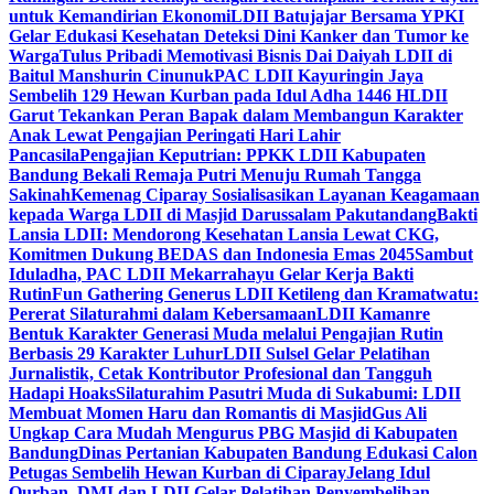
untuk Kemandirian Ekonomi
LDII Batujajar Bersama YPKI
Gelar Edukasi Kesehatan Deteksi Dini Kanker dan Tumor ke
Warga
Tulus Pribadi Memotivasi Bisnis Dai Daiyah LDII di
Baitul Manshurin Cinunuk
PAC LDII Kayuringin Jaya
Sembelih 129 Hewan Kurban pada Idul Adha 1446 H
LDII
Garut Tekankan Peran Bapak dalam Membangun Karakter
Anak Lewat Pengajian Peringati Hari Lahir
Pancasila
Pengajian Keputrian: PPKK LDII Kabupaten
Bandung Bekali Remaja Putri Menuju Rumah Tangga
Sakinah
Kemenag Ciparay Sosialisasikan Layanan Keagamaan
kepada Warga LDII di Masjid Darussalam Pakutandang
Bakti
Lansia LDII: Mendorong Kesehatan Lansia Lewat CKG,
Komitmen Dukung BEDAS dan Indonesia Emas 2045
Sambut
Iduladha, PAC LDII Mekarrahayu Gelar Kerja Bakti
Rutin
Fun Gathering Generus LDII Ketileng dan Kramatwatu:
Pererat Silaturahmi dalam Kebersamaan
LDII Kamanre
Bentuk Karakter Generasi Muda melalui Pengajian Rutin
Berbasis 29 Karakter Luhur
LDII Sulsel Gelar Pelatihan
Jurnalistik, Cetak Kontributor Profesional dan Tangguh
Hadapi Hoaks
Silaturahim Pasutri Muda di Sukabumi: LDII
Membuat Momen Haru dan Romantis di Masjid
Gus Ali
Ungkap Cara Mudah Mengurus PBG Masjid di Kabupaten
Bandung
Dinas Pertanian Kabupaten Bandung Edukasi Calon
Petugas Sembelih Hewan Kurban di Ciparay
Jelang Idul
Qurban, DMI dan LDII Gelar Pelatihan Penyembelihan