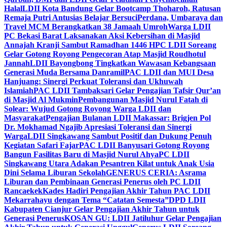
Halal
LDII Kota Bandung Gelar Bootcamp Thoharoh, Ratusan
Remaja Putri Antusias Belajar Bersuci
Perdana, Umbaraya dan
Travel MCM Berangkatkan 38 Jamaah Umroh
Warga LDII
PC Bekasi Barat Laksanakan Aksi Kebersihan di Masjid
Annajah Kranji Sambut Ramadhan 1446 H
PC LDII Soreang
Gelar Gotong Royong Pengecoran Atap Masjid Roudhotul
Jannah
LDII Bayongbong Tingkatkan Wawasan Kebangsaan
Generasi Muda Bersama Danramil
PAC LDII dan MUI Desa
Hanjuang: Sinergi Perkuat Toleransi dan Ukhuwah
Islamiah
PAC LDII Tambaksari Gelar Pengajian Tafsir Qur’an
di Masjid Al Mukmin
Pembangunan Masjid Nurul Fatah di
Solear: Wujud Gotong Royong Warga LDII dan
Masyarakat
Pengajian Bulanan LDII Makassar: Brigjen Pol
Dr. Mokhamad Ngajib Apresiasi Toleransi dan Sinergi
Warga
LDII Singkawang Sambut Positif dan Dukung Penuh
Kegiatan Safari Fajar
PAC LDII Banyusari Gotong Royong
Bangun Fasilitas Baru di Masjid Nurul Ahya
PC LDII
Singkawang Utara Adakan Pesantren Kilat untuk Anak Usia
Dini Selama Liburan Sekolah
GENERUS CERIA: Asrama
Liburan dan Pembinaan Generasi Penerus oleh PC LDII
Rancaekek
Kades Hadiri Pengajian Akhir Tahun PAC LDII
Mekarrahayu dengan Tema “Catatan Semesta”
DPD LDII
Kabupaten Cianjur Gelar Pengajian Akhir Tahun untuk
Generasi Penerus
KOSAN GU: LDII Jatiluhur Gelar Pengajian