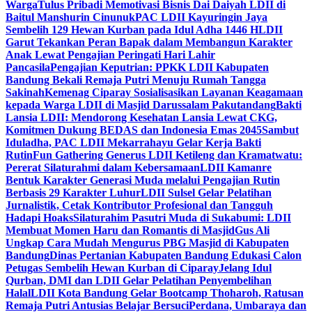
Warga
Tulus Pribadi Memotivasi Bisnis Dai Daiyah LDII di
Baitul Manshurin Cinunuk
PAC LDII Kayuringin Jaya
Sembelih 129 Hewan Kurban pada Idul Adha 1446 H
LDII
Garut Tekankan Peran Bapak dalam Membangun Karakter
Anak Lewat Pengajian Peringati Hari Lahir
Pancasila
Pengajian Keputrian: PPKK LDII Kabupaten
Bandung Bekali Remaja Putri Menuju Rumah Tangga
Sakinah
Kemenag Ciparay Sosialisasikan Layanan Keagamaan
kepada Warga LDII di Masjid Darussalam Pakutandang
Bakti
Lansia LDII: Mendorong Kesehatan Lansia Lewat CKG,
Komitmen Dukung BEDAS dan Indonesia Emas 2045
Sambut
Iduladha, PAC LDII Mekarrahayu Gelar Kerja Bakti
Rutin
Fun Gathering Generus LDII Ketileng dan Kramatwatu:
Pererat Silaturahmi dalam Kebersamaan
LDII Kamanre
Bentuk Karakter Generasi Muda melalui Pengajian Rutin
Berbasis 29 Karakter Luhur
LDII Sulsel Gelar Pelatihan
Jurnalistik, Cetak Kontributor Profesional dan Tangguh
Hadapi Hoaks
Silaturahim Pasutri Muda di Sukabumi: LDII
Membuat Momen Haru dan Romantis di Masjid
Gus Ali
Ungkap Cara Mudah Mengurus PBG Masjid di Kabupaten
Bandung
Dinas Pertanian Kabupaten Bandung Edukasi Calon
Petugas Sembelih Hewan Kurban di Ciparay
Jelang Idul
Qurban, DMI dan LDII Gelar Pelatihan Penyembelihan
Halal
LDII Kota Bandung Gelar Bootcamp Thoharoh, Ratusan
Remaja Putri Antusias Belajar Bersuci
Perdana, Umbaraya dan