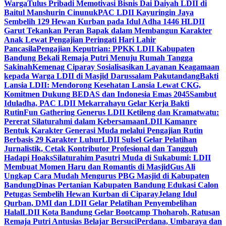
Warga
Tulus Pribadi Memotivasi Bisnis Dai Daiyah LDII di
Baitul Manshurin Cinunuk
PAC LDII Kayuringin Jaya
Sembelih 129 Hewan Kurban pada Idul Adha 1446 H
LDII
Garut Tekankan Peran Bapak dalam Membangun Karakter
Anak Lewat Pengajian Peringati Hari Lahir
Pancasila
Pengajian Keputrian: PPKK LDII Kabupaten
Bandung Bekali Remaja Putri Menuju Rumah Tangga
Sakinah
Kemenag Ciparay Sosialisasikan Layanan Keagamaan
kepada Warga LDII di Masjid Darussalam Pakutandang
Bakti
Lansia LDII: Mendorong Kesehatan Lansia Lewat CKG,
Komitmen Dukung BEDAS dan Indonesia Emas 2045
Sambut
Iduladha, PAC LDII Mekarrahayu Gelar Kerja Bakti
Rutin
Fun Gathering Generus LDII Ketileng dan Kramatwatu:
Pererat Silaturahmi dalam Kebersamaan
LDII Kamanre
Bentuk Karakter Generasi Muda melalui Pengajian Rutin
Berbasis 29 Karakter Luhur
LDII Sulsel Gelar Pelatihan
Jurnalistik, Cetak Kontributor Profesional dan Tangguh
Hadapi Hoaks
Silaturahim Pasutri Muda di Sukabumi: LDII
Membuat Momen Haru dan Romantis di Masjid
Gus Ali
Ungkap Cara Mudah Mengurus PBG Masjid di Kabupaten
Bandung
Dinas Pertanian Kabupaten Bandung Edukasi Calon
Petugas Sembelih Hewan Kurban di Ciparay
Jelang Idul
Qurban, DMI dan LDII Gelar Pelatihan Penyembelihan
Halal
LDII Kota Bandung Gelar Bootcamp Thoharoh, Ratusan
Remaja Putri Antusias Belajar Bersuci
Perdana, Umbaraya dan