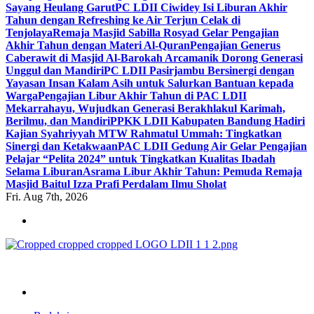
Sayang Heulang Garut
PC LDII Ciwidey Isi Liburan Akhir
Tahun dengan Refreshing ke Air Terjun Celak di
Tenjolaya
Remaja Masjid Sabilla Rosyad Gelar Pengajian
Akhir Tahun dengan Materi Al-Quran
Pengajian Generus
Caberawit di Masjid Al-Barokah Arcamanik Dorong Generasi
Unggul dan Mandiri
PC LDII Pasirjambu Bersinergi dengan
Yayasan Insan Kalam Asih untuk Salurkan Bantuan kepada
Warga
Pengajian Libur Akhir Tahun di PAC LDII
Mekarrahayu, Wujudkan Generasi Berakhlakul Karimah,
Berilmu, dan Mandiri
PPKK LDII Kabupaten Bandung Hadiri
Kajian Syahriyyah MTW Rahmatul Ummah: Tingkatkan
Sinergi dan Ketakwaan
PAC LDII Gedung Air Gelar Pengajian
Pelajar “Pelita 2024” untuk Tingkatkan Kualitas Ibadah
Selama Liburan
Asrama Libur Akhir Tahun: Pemuda Remaja
Masjid Baitul Izza Prafi Perdalam Ilmu Sholat
Fri. Aug 7th, 2026
ldiikabbandung.or.id