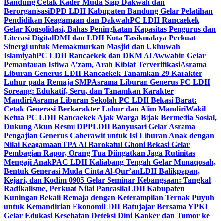
Bandung Cetak Kader Muda Siap Dakwah dan
Berorganisasi
DPD LDII Kabupaten Bandung Gelar Pelatihan
Pendidikan Keagamaan dan Dakwah
PC LDII Rancaekek
Gelar Konsolidasi, Bahas Peningkatan Kapasitas Pengurus dan
Literasi Digital
DMI dan LDII Kota Tasikmalaya Perkuat
Sinergi untuk Memakmurkan Masjid dan Ukhuwah
Islamiyah
PC LDII Rancaekek dan DKM Al Awwabin Gelar
Pemantauan Istiwa A’zam, Arah Kiblat Terverifikasi
Asrama
Liburan Generus LDII Rancaekek Tanamkan 29 Karakter
Luhur pada Remaja SMP
Asrama Liburan Generus PC LDII
Soreang: Edukatif, Seru, dan Tanamkan Karakter
Mandiri
Asrama Liburan Sekolah PC LDII Bekasi Barat:
Cetak Generasi Berkarakter Luhur dan Alim Mandiri
Wakil
Ketua PC LDII Rancaekek Ajak Warga Bijak Bermedia Sosial,
Dukung Akun Resmi DPP
LDII Banyusari Gelar Asrama
Pengajian Generus Caberawit untuk Isi Liburan Anak dengan
Nilai Keagamaan
TPA Al Barokatul Ghoni Bekasi Gelar
Pembagian Rapor, Orang Tua Diingatkan Jaga Rutinitas
Mengaji Anak
PAC LDII Kaliabang Tengah Gelar Munaqosah,
Bentuk Generasi Muda Cinta Al-Qur’an
LDII Balikpapan,
Kejari, dan Kodim 0905 Gelar Seminar Kebangsaan: Tangkal
Radikalisme, Perkuat Nilai Pancasila
LDII Kabupaten
Kuningan Bekali Remaja dengan Keterampilan Ternak Puyuh
untuk Kemandirian Ekonomi
LDII Batujajar Bersama YPKI
Gelar Edukasi Kesehatan Deteksi Dini Kanker dan Tumor ke