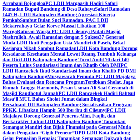
Arrabani Bojongloa
PC LDII Margaasih Hadiri Safari
Ramadan Bupati Bandung di Desa Rahayu
Safari Ramadan
1447 H, LDII Kabupaten Bandung Apresiasi Kinerja
Pemkab
Sambut Bulan Suci Ramadan, PAC LDII
Mekarrahayu Gelar Korve Massal Libatkan 100
Warga
Ratusan Warga PC LDII Cileunyi Padati Masjid
Nashrulloh, Awali Ramadan dengan 5 Sukses
37 Generasi
Muda LDII Ikuti Pengajian Usia Mandiri di Paseh, Bekal
Kesiapan Nikah Sambut Ramadan
LDII Kota Bandung Dorong
Kesadaran Kesehatan Mental Lewat Ruang Tumbuh Keluarga
dan Diri
LDII Kabupaten Bandung Turut Andil 70 dari 140
Peserta Lulus Standarisasi Imam dan Khatib Oleh DMI
PC
LDII Rancaekek Ikuti Standarisasi Imam dan Khatib PD DMI
Kabupaten Bandung
Musyawarah Pemuda PC LDII Majalaya
Bahas Evaluasi dan Rencana Program
Tertibkan Sholat, Jaga
Rumah Tangga Harmonis, Pesan Usman Ali Saat Ceramah di
Masjid Raudhotul Jannah
PC LDII Rancaekek Hadiri Bahtsul
Masa’il MUI, Bahas Sholat Jumat dalam Bingkai
Persatuan
LDII Kabupaten Bandung Sosialisasikan Program
PPKK, Libatkan Hampir 500 Ibu-ibu di Cileunyi
PC LDII
Majalaya Dorong Generasi Penerus Alim, Faqih, dan
Berkarakter Luhur
LDII Kabupaten Bandung Tanamkan
Semangat Mandiri dan Bijak Finansial pada Generasi Muda
dalam Pengajian “Gigih Preneur”
DPD LDII Kota Bandung
Gelar Pengajian Remaja: Tanamkan Semangat Dakwah dan