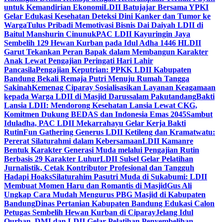
untuk Kemandirian Ekonomi
LDII Batujajar Bersama YPKI
Gelar Edukasi Kesehatan Deteksi Dini Kanker dan Tumor ke
Warga
Tulus Pribadi Memotivasi Bisnis Dai Daiyah LDII di
Baitul Manshurin Cinunuk
PAC LDII Kayuringin Jaya
Sembelih 129 Hewan Kurban pada Idul Adha 1446 H
LDII
Garut Tekankan Peran Bapak dalam Membangun Karakter
Anak Lewat Pengajian Peringati Hari Lahir
Pancasila
Pengajian Keputrian: PPKK LDII Kabupaten
Bandung Bekali Remaja Putri Menuju Rumah Tangga
Sakinah
Kemenag Ciparay Sosialisasikan Layanan Keagamaan
kepada Warga LDII di Masjid Darussalam Pakutandang
Bakti
Lansia LDII: Mendorong Kesehatan Lansia Lewat CKG,
Komitmen Dukung BEDAS dan Indonesia Emas 2045
Sambut
Iduladha, PAC LDII Mekarrahayu Gelar Kerja Bakti
Rutin
Fun Gathering Generus LDII Ketileng dan Kramatwatu:
Pererat Silaturahmi dalam Kebersamaan
LDII Kamanre
Bentuk Karakter Generasi Muda melalui Pengajian Rutin
Berbasis 29 Karakter Luhur
LDII Sulsel Gelar Pelatihan
Jurnalistik, Cetak Kontributor Profesional dan Tangguh
Hadapi Hoaks
Silaturahim Pasutri Muda di Sukabumi: LDII
Membuat Momen Haru dan Romantis di Masjid
Gus Ali
Ungkap Cara Mudah Mengurus PBG Masjid di Kabupaten
Bandung
Dinas Pertanian Kabupaten Bandung Edukasi Calon
Petugas Sembelih Hewan Kurban di Ciparay
Jelang Idul
Qurban, DMI dan LDII Gelar Pelatihan Penyembelihan