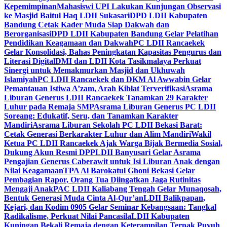
Kepemimpinan
Mahasiswi UPI Lakukan Kunjungan Observasi
ke Masjid Baitul Haq LDII Sukasari
DPD LDII Kabupaten
Bandung Cetak Kader Muda Siap Dakwah dan
Berorganisasi
DPD LDII Kabupaten Bandung Gelar Pelatihan
Pendidikan Keagamaan dan Dakwah
PC LDII Rancaekek
Gelar Konsolidasi, Bahas Peningkatan Kapasitas Pengurus dan
Literasi Digital
DMI dan LDII Kota Tasikmalaya Perkuat
Sinergi untuk Memakmurkan Masjid dan Ukhuwah
Islamiyah
PC LDII Rancaekek dan DKM Al Awwabin Gelar
Pemantauan Istiwa A’zam, Arah Kiblat Terverifikasi
Asrama
Liburan Generus LDII Rancaekek Tanamkan 29 Karakter
Luhur pada Remaja SMP
Asrama Liburan Generus PC LDII
Soreang: Edukatif, Seru, dan Tanamkan Karakter
Mandiri
Asrama Liburan Sekolah PC LDII Bekasi Barat:
Cetak Generasi Berkarakter Luhur dan Alim Mandiri
Wakil
Ketua PC LDII Rancaekek Ajak Warga Bijak Bermedia Sosial,
Dukung Akun Resmi DPP
LDII Banyusari Gelar Asrama
Pengajian Generus Caberawit untuk Isi Liburan Anak dengan
Nilai Keagamaan
TPA Al Barokatul Ghoni Bekasi Gelar
Pembagian Rapor, Orang Tua Diingatkan Jaga Rutinitas
Mengaji Anak
PAC LDII Kaliabang Tengah Gelar Munaqosah,
Bentuk Generasi Muda Cinta Al-Qur’an
LDII Balikpapan,
Kejari, dan Kodim 0905 Gelar Seminar Kebangsaan: Tangkal
Radikalisme, Perkuat Nilai Pancasila
LDII Kabupaten
Kuningan Bekali Remaja dengan Keterampilan Ternak Puyuh