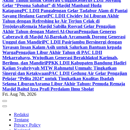
Akhir Tahun untuk Generasi Unggul
Generus LDII Soreang
Gelar “Pesona Sahabat” di Masjid Manbaul Huda
Katapang
PC LDII Pangalengan Gelar Tadabur Alam di Pantai
Sayang Heulang Garut
PC LDII Ciwidey Isi Liburan Akhir
Tahun dengan Refreshing ke Air Terjun Celak di
Tenjolaya
Remaja Masjid Sabilla Rosyad Gelar Pengajian
Akhir Tahun dengan Materi Al-Quran
Pengajian Generus
Caberawit di Masjid Al-Barokah Arcamanik Dorong Generasi
Unggul dan Mandiri
PC LDII Pasirjambu Bersinergi dengan
Yayasan Insan Kalam Asih untuk Salurkan Bantuan kepada
Warga
Pengajian Libur Akhir Tahun di PAC LDII
Mekarrahayu, Wujudkan Generasi Berakhlakul Karimah,
Berilmu, dan Mandiri
PPKK LDII Kabupaten Bandung Hadiri
Kajian Syahriyyah MTW Rahmatul Ummah: Tingkatkan
Sinergi dan Ketakwaan
PAC LDII Gedung Air Gelar Pengajian
Pelajar “Pelita 2024” untuk Tingkatkan Kualitas Ibadah
Selama Liburan
Asrama Libur Akhir Tahun: Pemuda Remaja
Masjid Baitul Izza Prafi Perdalam Ilmu Sholat
Fri. Aug 7th, 2026
Redaksi
Tentang
Privacy Policy