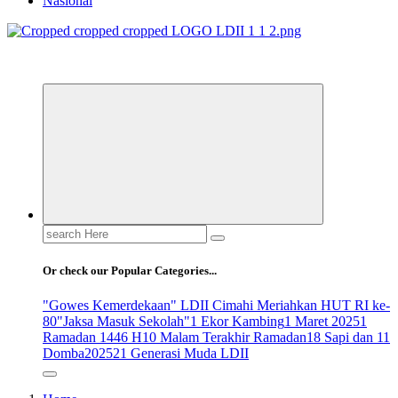
Nasional
ldiikabbandung.or.id
Search
for:
Or check our Popular Categories...
"Gowes Kemerdekaan" LDII Cimahi Meriahkan HUT RI ke-
80
"Jaksa Masuk Sekolah"
1 Ekor Kambing
1 Maret 2025
1
Ramadan 1446 H
10 Malam Terakhir Ramadan
18 Sapi dan 11
Domba
2025
21 Generasi Muda LDII