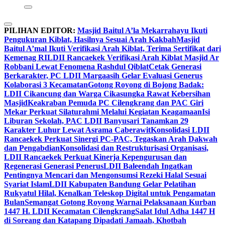
PILIHAN EDITOR:
Masjid Baitul A’la Mekarrahayu Ikuti
Pengukuran Kiblat, Hasilnya Sesuai Arah Kakbah
Masjid
Baitul A’mal Ikuti Verifikasi Arah Kiblat, Terima Sertifikat dari
Kemenag RI
LDII Rancaekek Verifikasi Arah Kiblat Masjid Ar
Robbani Lewat Fenomena Rashdul Qiblat
Cetak Generasi
Berkarakter, PC LDII Margaasih Gelar Evaluasi Generus
Kolaborasi 3 Kecamatan
Gotong Royong di Bojong Badak:
LDII Cikancung dan Warga Cikasungka Rawat Kebersihan
Masjid
Keakraban Pemuda PC Cilengkrang dan PAC Giri
Mekar Perkuat Silaturahmi Melalui Kegiatan Keagamaan
Isi
Liburan Sekolah, PAC LDII Banyusari Tanamkan 29
Karakter Luhur Lewat Asrama Caberawit
Konsolidasi LDII
Rancaekek Perkuat Sinergi PC-PAC, Tegaskan Arah Dakwah
dan Pengabdian
Konsolidasi dan Restrukturisasi Organisasi,
LDII Rancaekek Perkuat Kinerja Kepengurusan dan
Regenerasi Generasi Penerus
LDII Baleendah Ingatkan
Pentingnya Mencari dan Mengonsumsi Rezeki Halal Sesuai
Syariat Islam
LDII Kabupaten Bandung Gelar Pelatihan
Rukyatul Hilal, Kenalkan Teleskop Digital untuk Pengamatan
Bulan
Semangat Gotong Royong Warnai Pelaksanaan Kurban
1447 H. LDII Kecamatan Cilengkrang
Salat Idul Adha 1447 H
di Soreang dan Katapang Dipadati Jamaah, Khotbah