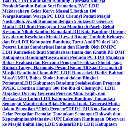
1447 H, LDII Kabupaten Bandung Apresiasi Kinerja
Pemkab
Sambut Bulan Suci Ramadan, PAC LDII
Mekarrahayu Gelar Korve Massal Libatkan 100
Warga
Ratusan Warga PC LDII Cileunyi Padati Masjid
Nashrulloh, Awali Ramadan dengan 5 Sukses
37 Generasi
Muda LDII Ikuti Pengajian Usia Mandiri di Paseh, Bekal
Kesiapan Nikah Sambut Ramadan
LDII Kota Bandung Dorong
Kesadaran Kesehatan Mental Lewat Ruang Tumbuh Keluarga
dan Diri
LDII Kabupaten Bandung Turut Andil 70 dari 140
Peserta Lulus Standarisasi Imam dan Khatib Oleh DMI
PC
LDII Rancaekek Ikuti Standarisasi Imam dan Khatib PD DMI
Kabupaten Bandung
Musyawarah Pemuda PC LDII Majalaya
Bahas Evaluasi dan Rencana Program
Tertibkan Sholat, Jaga
Rumah Tangga Harmonis, Pesan Usman Ali Saat Ceramah di
Masjid Raudhotul Jannah
PC LDII Rancaekek Hadiri Bahtsul
Masa’il MUI, Bahas Sholat Jumat dalam Bingkai
Persatuan
LDII Kabupaten Bandung Sosialisasikan Program
PPKK, Libatkan Hampir 500 Ibu-ibu di Cileunyi
PC LDII
Majalaya Dorong Generasi Penerus Alim, Faqih, dan
Berkarakter Luhur
LDII Kabupaten Bandung Tanamkan
Semangat Mandiri dan Bijak Finansial pada Generasi Muda
dalam Pengajian “Gigih Preneur”
DPD LDII Kota Bandung
Gelar Pengajian Remaja: Tanamkan Semangat Dakwah dan
Kepemimpinan
Mahasiswi UPI Lakukan Kunjungan Observasi
ke Masjid Baitul Haq LDII Sukasari
DPD LDII Kabupaten