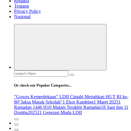
Redaksi
Tentang
Privacy Policy
Nasional
Search
for:
Or check our Popular Categories...
"Gowes Kemerdekaan" LDII Cimahi Meriahkan HUT RI ke-
80
"Jaksa Masuk Sekolah"
1 Ekor Kambing
1 Maret 2025
1
Ramadan 1446 H
10 Malam Terakhir Ramadan
18 Sapi dan 11
Domba
2025
21 Generasi Muda LDII