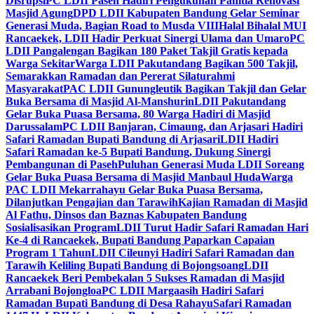
Disrupsi
PC LDII Paseh Hadiri Pengukuhan Panitia Renovasi
Masjid Agung
DPD LDII Kabupaten Bandung Gelar Seminar
Generasi Muda, Bagian Road to Musda VIII
Halal Bihalal MUI
Rancaekek, LDII Hadir Perkuat Sinergi Ulama dan Umaro
PC
LDII Pangalengan Bagikan 180 Paket Takjil Gratis kepada
Warga Sekitar
Warga LDII Pakutandang Bagikan 500 Takjil,
Semarakkan Ramadan dan Pererat Silaturahmi
Masyarakat
PAC LDII Gunungleutik Bagikan Takjil dan Gelar
Buka Bersama di Masjid Al-Manshurin
LDII Pakutandang
Gelar Buka Puasa Bersama, 80 Warga Hadiri di Masjid
Darussalam
PC LDII Banjaran, Cimaung, dan Arjasari Hadiri
Safari Ramadan Bupati Bandung di Arjasari
LDII Hadiri
Safari Ramadan ke-5 Bupati Bandung, Dukung Sinergi
Pembangunan di Paseh
Puluhan Generasi Muda LDII Soreang
Gelar Buka Puasa Bersama di Masjid Manbaul Huda
Warga
PAC LDII Mekarrahayu Gelar Buka Puasa Bersama,
Dilanjutkan Pengajian dan Tarawih
Kajian Ramadan di Masjid
Al Fathu, Dinsos dan Baznas Kabupaten Bandung
Sosialisasikan Program
LDII Turut Hadir Safari Ramadan Hari
Ke-4 di Rancaekek, Bupati Bandung Paparkan Capaian
Program 1 Tahun
LDII Cileunyi Hadiri Safari Ramadan dan
Tarawih Keliling Bupati Bandung di Bojongsoang
LDII
Rancaekek Beri Pembekalan 5 Sukses Ramadan di Masjid
Arrabani Bojongloa
PC LDII Margaasih Hadiri Safari
Ramadan Bupati Bandung di Desa Rahayu
Safari Ramadan