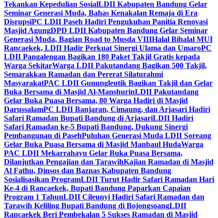
Tekankan Kepedulian Sosial
LDII Kabupaten Bandung Gelar
Seminar Generasi Muda, Bahas Kenakalan Remaja di Era
Disrupsi
PC LDII Paseh Hadiri Pengukuhan Panitia Renovasi
Masjid Agung
DPD LDII Kabupaten Bandung Gelar Seminar
Generasi Muda, Bagian Road to Musda VIII
Halal Bihalal MUI
Rancaekek, LDII Hadir Perkuat Sinergi Ulama dan Umaro
PC
LDII Pangalengan Bagikan 180 Paket Takjil Gratis kepada
Warga Sekitar
Warga LDII Pakutandang Bagikan 500 Takjil,
Semarakkan Ramadan dan Pererat Silaturahmi
Masyarakat
PAC LDII Gunungleutik Bagikan Takjil dan Gelar
Buka Bersama di Masjid Al-Manshurin
LDII Pakutandang
Gelar Buka Puasa Bersama, 80 Warga Hadiri di Masjid
Darussalam
PC LDII Banjaran, Cimaung, dan Arjasari Hadiri
Safari Ramadan Bupati Bandung di Arjasari
LDII Hadiri
Safari Ramadan ke-5 Bupati Bandung, Dukung Sinergi
Pembangunan di Paseh
Puluhan Generasi Muda LDII Soreang
Gelar Buka Puasa Bersama di Masjid Manbaul Huda
Warga
PAC LDII Mekarrahayu Gelar Buka Puasa Bersama,
Dilanjutkan Pengajian dan Tarawih
Kajian Ramadan di Masjid
Al Fathu, Dinsos dan Baznas Kabupaten Bandung
Sosialisasikan Program
LDII Turut Hadir Safari Ramadan Hari
Ke-4 di Rancaekek, Bupati Bandung Paparkan Capaian
Program 1 Tahun
LDII Cileunyi Hadiri Safari Ramadan dan
Tarawih Keliling Bupati Bandung di Bojongsoang
LDII
Rancaekek Beri Pembekalan 5 Sukses Ramadan di Masjid