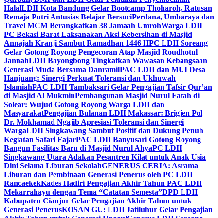
Halal
LDII Kota Bandung Gelar Bootcamp Thoharoh, Ratusan
Remaja Putri Antusias Belajar Bersuci
Perdana, Umbaraya dan
Travel MCM Berangkatkan 38 Jamaah Umroh
Warga LDII
PC Bekasi Barat Laksanakan Aksi Kebersihan di Masjid
Annajah Kranji Sambut Ramadhan 1446 H
PC LDII Soreang
Gelar Gotong Royong Pengecoran Atap Masjid Roudhotul
Jannah
LDII Bayongbong Tingkatkan Wawasan Kebangsaan
Generasi Muda Bersama Danramil
PAC LDII dan MUI Desa
Hanjuang: Sinergi Perkuat Toleransi dan Ukhuwah
Islamiah
PAC LDII Tambaksari Gelar Pengajian Tafsir Qur’an
di Masjid Al Mukmin
Pembangunan Masjid Nurul Fatah di
Solear: Wujud Gotong Royong Warga LDII dan
Masyarakat
Pengajian Bulanan LDII Makassar: Brigjen Pol
Dr. Mokhamad Ngajib Apresiasi Toleransi dan Sinergi
Warga
LDII Singkawang Sambut Positif dan Dukung Penuh
Kegiatan Safari Fajar
PAC LDII Banyusari Gotong Royong
Bangun Fasilitas Baru di Masjid Nurul Ahya
PC LDII
Singkawang Utara Adakan Pesantren Kilat untuk Anak Usia
Dini Selama Liburan Sekolah
GENERUS CERIA: Asrama
Liburan dan Pembinaan Generasi Penerus oleh PC LDII
Rancaekek
Kades Hadiri Pengajian Akhir Tahun PAC LDII
Mekarrahayu dengan Tema “Catatan Semesta”
DPD LDII
Kabupaten Cianjur Gelar Pengajian Akhir Tahun untuk
Generasi Penerus
KOSAN GU: LDII Jatiluhur Gelar Pengajian