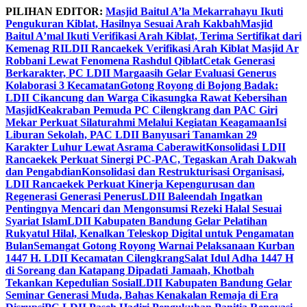
Skip
PILIHAN EDITOR:
Masjid Baitul A’la Mekarrahayu Ikuti
to
Pengukuran Kiblat, Hasilnya Sesuai Arah Kakbah
Masjid
content
Baitul A’mal Ikuti Verifikasi Arah Kiblat, Terima Sertifikat dari
Kemenag RI
LDII Rancaekek Verifikasi Arah Kiblat Masjid Ar
Robbani Lewat Fenomena Rashdul Qiblat
Cetak Generasi
Berkarakter, PC LDII Margaasih Gelar Evaluasi Generus
Kolaborasi 3 Kecamatan
Gotong Royong di Bojong Badak:
LDII Cikancung dan Warga Cikasungka Rawat Kebersihan
Masjid
Keakraban Pemuda PC Cilengkrang dan PAC Giri
Mekar Perkuat Silaturahmi Melalui Kegiatan Keagamaan
Isi
Liburan Sekolah, PAC LDII Banyusari Tanamkan 29
Karakter Luhur Lewat Asrama Caberawit
Konsolidasi LDII
Rancaekek Perkuat Sinergi PC-PAC, Tegaskan Arah Dakwah
dan Pengabdian
Konsolidasi dan Restrukturisasi Organisasi,
LDII Rancaekek Perkuat Kinerja Kepengurusan dan
Regenerasi Generasi Penerus
LDII Baleendah Ingatkan
Pentingnya Mencari dan Mengonsumsi Rezeki Halal Sesuai
Syariat Islam
LDII Kabupaten Bandung Gelar Pelatihan
Rukyatul Hilal, Kenalkan Teleskop Digital untuk Pengamatan
Bulan
Semangat Gotong Royong Warnai Pelaksanaan Kurban
1447 H. LDII Kecamatan Cilengkrang
Salat Idul Adha 1447 H
di Soreang dan Katapang Dipadati Jamaah, Khotbah
Tekankan Kepedulian Sosial
LDII Kabupaten Bandung Gelar
Seminar Generasi Muda, Bahas Kenakalan Remaja di Era