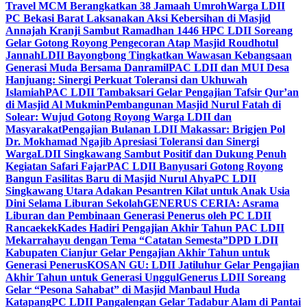
Travel MCM Berangkatkan 38 Jamaah Umroh
Warga LDII
PC Bekasi Barat Laksanakan Aksi Kebersihan di Masjid
Annajah Kranji Sambut Ramadhan 1446 H
PC LDII Soreang
Gelar Gotong Royong Pengecoran Atap Masjid Roudhotul
Jannah
LDII Bayongbong Tingkatkan Wawasan Kebangsaan
Generasi Muda Bersama Danramil
PAC LDII dan MUI Desa
Hanjuang: Sinergi Perkuat Toleransi dan Ukhuwah
Islamiah
PAC LDII Tambaksari Gelar Pengajian Tafsir Qur’an
di Masjid Al Mukmin
Pembangunan Masjid Nurul Fatah di
Solear: Wujud Gotong Royong Warga LDII dan
Masyarakat
Pengajian Bulanan LDII Makassar: Brigjen Pol
Dr. Mokhamad Ngajib Apresiasi Toleransi dan Sinergi
Warga
LDII Singkawang Sambut Positif dan Dukung Penuh
Kegiatan Safari Fajar
PAC LDII Banyusari Gotong Royong
Bangun Fasilitas Baru di Masjid Nurul Ahya
PC LDII
Singkawang Utara Adakan Pesantren Kilat untuk Anak Usia
Dini Selama Liburan Sekolah
GENERUS CERIA: Asrama
Liburan dan Pembinaan Generasi Penerus oleh PC LDII
Rancaekek
Kades Hadiri Pengajian Akhir Tahun PAC LDII
Mekarrahayu dengan Tema “Catatan Semesta”
DPD LDII
Kabupaten Cianjur Gelar Pengajian Akhir Tahun untuk
Generasi Penerus
KOSAN GU: LDII Jatiluhur Gelar Pengajian
Akhir Tahun untuk Generasi Unggul
Generus LDII Soreang
Gelar “Pesona Sahabat” di Masjid Manbaul Huda
Katapang
PC LDII Pangalengan Gelar Tadabur Alam di Pantai