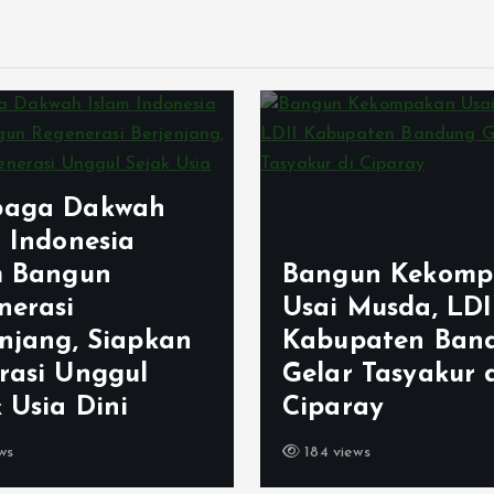
aga Dakwah
m Indonesia
m Bangun
Bangun Kekomp
nerasi
Usai Musda, LDI
enjang, Siapkan
Kabupaten Ban
rasi Unggul
Gelar Tasyakur 
 Usia Dini
Ciparay
ws
184 views