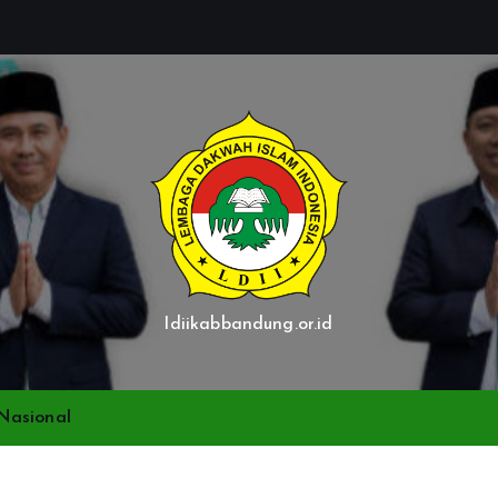
ldiikabbandung.or.id
Nasional