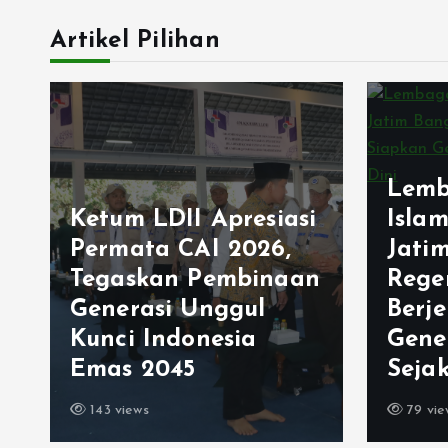
Artikel Pilihan
Lemb
Ketum LDII Apresiasi
Isla
Permata CAI 2026,
Jati
Tegaskan Pembinaan
Rege
Generasi Unggul
Berj
Kunci Indonesia
Gene
Emas 2045
Sejak
143 views
79 vie