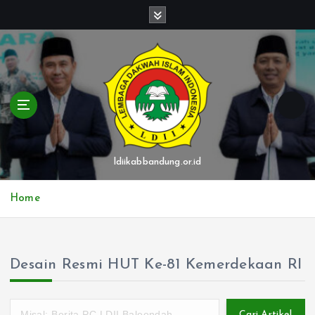
S
k
i
p
t
o
c
o
n
t
ldiikabbandung.or.id
e
n
Home
t
Desain Resmi HUT Ke-81 Kemerdekaan RI
Cari Artikel