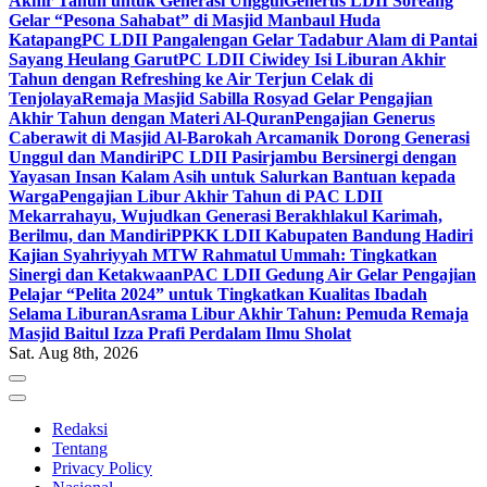
Akhir Tahun untuk Generasi Unggul
Generus LDII Soreang
Gelar “Pesona Sahabat” di Masjid Manbaul Huda
Katapang
PC LDII Pangalengan Gelar Tadabur Alam di Pantai
Sayang Heulang Garut
PC LDII Ciwidey Isi Liburan Akhir
Tahun dengan Refreshing ke Air Terjun Celak di
Tenjolaya
Remaja Masjid Sabilla Rosyad Gelar Pengajian
Akhir Tahun dengan Materi Al-Quran
Pengajian Generus
Caberawit di Masjid Al-Barokah Arcamanik Dorong Generasi
Unggul dan Mandiri
PC LDII Pasirjambu Bersinergi dengan
Yayasan Insan Kalam Asih untuk Salurkan Bantuan kepada
Warga
Pengajian Libur Akhir Tahun di PAC LDII
Mekarrahayu, Wujudkan Generasi Berakhlakul Karimah,
Berilmu, dan Mandiri
PPKK LDII Kabupaten Bandung Hadiri
Kajian Syahriyyah MTW Rahmatul Ummah: Tingkatkan
Sinergi dan Ketakwaan
PAC LDII Gedung Air Gelar Pengajian
Pelajar “Pelita 2024” untuk Tingkatkan Kualitas Ibadah
Selama Liburan
Asrama Libur Akhir Tahun: Pemuda Remaja
Masjid Baitul Izza Prafi Perdalam Ilmu Sholat
Sat. Aug 8th, 2026
Redaksi
Tentang
Privacy Policy