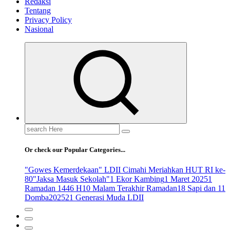
Redaksi
Tentang
Privacy Policy
Nasional
Search
for:
Or check our Popular Categories...
"Gowes Kemerdekaan" LDII Cimahi Meriahkan HUT RI ke-
80
"Jaksa Masuk Sekolah"
1 Ekor Kambing
1 Maret 2025
1
Ramadan 1446 H
10 Malam Terakhir Ramadan
18 Sapi dan 11
Domba
2025
21 Generasi Muda LDII