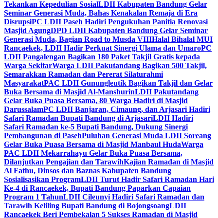
Tekankan Kepedulian Sosial
LDII Kabupaten Bandung Gelar
Seminar Generasi Muda, Bahas Kenakalan Remaja di Era
Disrupsi
PC LDII Paseh Hadiri Pengukuhan Panitia Renovasi
Masjid Agung
DPD LDII Kabupaten Bandung Gelar Seminar
Generasi Muda, Bagian Road to Musda VIII
Halal Bihalal MUI
Rancaekek, LDII Hadir Perkuat Sinergi Ulama dan Umaro
PC
LDII Pangalengan Bagikan 180 Paket Takjil Gratis kepada
Warga Sekitar
Warga LDII Pakutandang Bagikan 500 Takjil,
Semarakkan Ramadan dan Pererat Silaturahmi
Masyarakat
PAC LDII Gunungleutik Bagikan Takjil dan Gelar
Buka Bersama di Masjid Al-Manshurin
LDII Pakutandang
Gelar Buka Puasa Bersama, 80 Warga Hadiri di Masjid
Darussalam
PC LDII Banjaran, Cimaung, dan Arjasari Hadiri
Safari Ramadan Bupati Bandung di Arjasari
LDII Hadiri
Safari Ramadan ke-5 Bupati Bandung, Dukung Sinergi
Pembangunan di Paseh
Puluhan Generasi Muda LDII Soreang
Gelar Buka Puasa Bersama di Masjid Manbaul Huda
Warga
PAC LDII Mekarrahayu Gelar Buka Puasa Bersama,
Dilanjutkan Pengajian dan Tarawih
Kajian Ramadan di Masjid
Al Fathu, Dinsos dan Baznas Kabupaten Bandung
Sosialisasikan Program
LDII Turut Hadir Safari Ramadan Hari
Ke-4 di Rancaekek, Bupati Bandung Paparkan Capaian
Program 1 Tahun
LDII Cileunyi Hadiri Safari Ramadan dan
Tarawih Keliling Bupati Bandung di Bojongsoang
LDII
Rancaekek Beri Pembekalan 5 Sukses Ramadan di Masjid