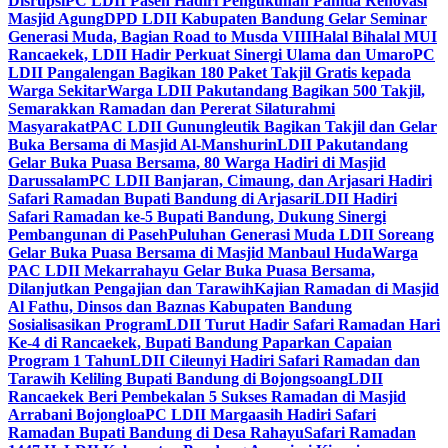
Disrupsi
PC LDII Paseh Hadiri Pengukuhan Panitia Renovasi
Masjid Agung
DPD LDII Kabupaten Bandung Gelar Seminar
Generasi Muda, Bagian Road to Musda VIII
Halal Bihalal MUI
Rancaekek, LDII Hadir Perkuat Sinergi Ulama dan Umaro
PC
LDII Pangalengan Bagikan 180 Paket Takjil Gratis kepada
Warga Sekitar
Warga LDII Pakutandang Bagikan 500 Takjil,
Semarakkan Ramadan dan Pererat Silaturahmi
Masyarakat
PAC LDII Gunungleutik Bagikan Takjil dan Gelar
Buka Bersama di Masjid Al-Manshurin
LDII Pakutandang
Gelar Buka Puasa Bersama, 80 Warga Hadiri di Masjid
Darussalam
PC LDII Banjaran, Cimaung, dan Arjasari Hadiri
Safari Ramadan Bupati Bandung di Arjasari
LDII Hadiri
Safari Ramadan ke-5 Bupati Bandung, Dukung Sinergi
Pembangunan di Paseh
Puluhan Generasi Muda LDII Soreang
Gelar Buka Puasa Bersama di Masjid Manbaul Huda
Warga
PAC LDII Mekarrahayu Gelar Buka Puasa Bersama,
Dilanjutkan Pengajian dan Tarawih
Kajian Ramadan di Masjid
Al Fathu, Dinsos dan Baznas Kabupaten Bandung
Sosialisasikan Program
LDII Turut Hadir Safari Ramadan Hari
Ke-4 di Rancaekek, Bupati Bandung Paparkan Capaian
Program 1 Tahun
LDII Cileunyi Hadiri Safari Ramadan dan
Tarawih Keliling Bupati Bandung di Bojongsoang
LDII
Rancaekek Beri Pembekalan 5 Sukses Ramadan di Masjid
Arrabani Bojongloa
PC LDII Margaasih Hadiri Safari
Ramadan Bupati Bandung di Desa Rahayu
Safari Ramadan