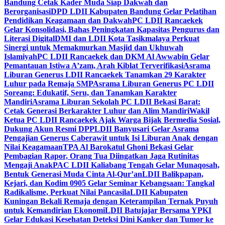
Bandung Cetak Kader Muda Siap Dakwah dan
Berorganisasi
DPD LDII Kabupaten Bandung Gelar Pelatihan
Pendidikan Keagamaan dan Dakwah
PC LDII Rancaekek
Gelar Konsolidasi, Bahas Peningkatan Kapasitas Pengurus dan
Literasi Digital
DMI dan LDII Kota Tasikmalaya Perkuat
Sinergi untuk Memakmurkan Masjid dan Ukhuwah
Islamiyah
PC LDII Rancaekek dan DKM Al Awwabin Gelar
Pemantauan Istiwa A’zam, Arah Kiblat Terverifikasi
Asrama
Liburan Generus LDII Rancaekek Tanamkan 29 Karakter
Luhur pada Remaja SMP
Asrama Liburan Generus PC LDII
Soreang: Edukatif, Seru, dan Tanamkan Karakter
Mandiri
Asrama Liburan Sekolah PC LDII Bekasi Barat:
Cetak Generasi Berkarakter Luhur dan Alim Mandiri
Wakil
Ketua PC LDII Rancaekek Ajak Warga Bijak Bermedia Sosial,
Dukung Akun Resmi DPP
LDII Banyusari Gelar Asrama
Pengajian Generus Caberawit untuk Isi Liburan Anak dengan
Nilai Keagamaan
TPA Al Barokatul Ghoni Bekasi Gelar
Pembagian Rapor, Orang Tua Diingatkan Jaga Rutinitas
Mengaji Anak
PAC LDII Kaliabang Tengah Gelar Munaqosah,
Bentuk Generasi Muda Cinta Al-Qur’an
LDII Balikpapan,
Kejari, dan Kodim 0905 Gelar Seminar Kebangsaan: Tangkal
Radikalisme, Perkuat Nilai Pancasila
LDII Kabupaten
Kuningan Bekali Remaja dengan Keterampilan Ternak Puyuh
untuk Kemandirian Ekonomi
LDII Batujajar Bersama YPKI
Gelar Edukasi Kesehatan Deteksi Dini Kanker dan Tumor ke