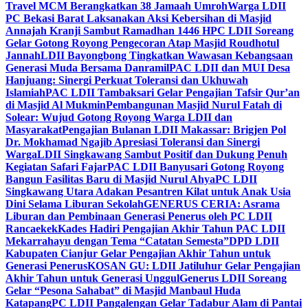
Travel MCM Berangkatkan 38 Jamaah Umroh
Warga LDII
PC Bekasi Barat Laksanakan Aksi Kebersihan di Masjid
Annajah Kranji Sambut Ramadhan 1446 H
PC LDII Soreang
Gelar Gotong Royong Pengecoran Atap Masjid Roudhotul
Jannah
LDII Bayongbong Tingkatkan Wawasan Kebangsaan
Generasi Muda Bersama Danramil
PAC LDII dan MUI Desa
Hanjuang: Sinergi Perkuat Toleransi dan Ukhuwah
Islamiah
PAC LDII Tambaksari Gelar Pengajian Tafsir Qur’an
di Masjid Al Mukmin
Pembangunan Masjid Nurul Fatah di
Solear: Wujud Gotong Royong Warga LDII dan
Masyarakat
Pengajian Bulanan LDII Makassar: Brigjen Pol
Dr. Mokhamad Ngajib Apresiasi Toleransi dan Sinergi
Warga
LDII Singkawang Sambut Positif dan Dukung Penuh
Kegiatan Safari Fajar
PAC LDII Banyusari Gotong Royong
Bangun Fasilitas Baru di Masjid Nurul Ahya
PC LDII
Singkawang Utara Adakan Pesantren Kilat untuk Anak Usia
Dini Selama Liburan Sekolah
GENERUS CERIA: Asrama
Liburan dan Pembinaan Generasi Penerus oleh PC LDII
Rancaekek
Kades Hadiri Pengajian Akhir Tahun PAC LDII
Mekarrahayu dengan Tema “Catatan Semesta”
DPD LDII
Kabupaten Cianjur Gelar Pengajian Akhir Tahun untuk
Generasi Penerus
KOSAN GU: LDII Jatiluhur Gelar Pengajian
Akhir Tahun untuk Generasi Unggul
Generus LDII Soreang
Gelar “Pesona Sahabat” di Masjid Manbaul Huda
Katapang
PC LDII Pangalengan Gelar Tadabur Alam di Pantai