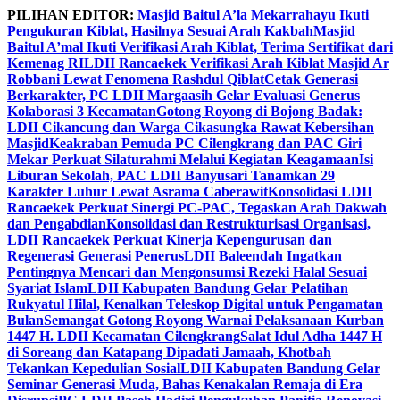
Skip
PILIHAN EDITOR:
Masjid Baitul A’la Mekarrahayu Ikuti
to
Pengukuran Kiblat, Hasilnya Sesuai Arah Kakbah
Masjid
content
Baitul A’mal Ikuti Verifikasi Arah Kiblat, Terima Sertifikat dari
Kemenag RI
LDII Rancaekek Verifikasi Arah Kiblat Masjid Ar
Robbani Lewat Fenomena Rashdul Qiblat
Cetak Generasi
Berkarakter, PC LDII Margaasih Gelar Evaluasi Generus
Kolaborasi 3 Kecamatan
Gotong Royong di Bojong Badak:
LDII Cikancung dan Warga Cikasungka Rawat Kebersihan
Masjid
Keakraban Pemuda PC Cilengkrang dan PAC Giri
Mekar Perkuat Silaturahmi Melalui Kegiatan Keagamaan
Isi
Liburan Sekolah, PAC LDII Banyusari Tanamkan 29
Karakter Luhur Lewat Asrama Caberawit
Konsolidasi LDII
Rancaekek Perkuat Sinergi PC-PAC, Tegaskan Arah Dakwah
dan Pengabdian
Konsolidasi dan Restrukturisasi Organisasi,
LDII Rancaekek Perkuat Kinerja Kepengurusan dan
Regenerasi Generasi Penerus
LDII Baleendah Ingatkan
Pentingnya Mencari dan Mengonsumsi Rezeki Halal Sesuai
Syariat Islam
LDII Kabupaten Bandung Gelar Pelatihan
Rukyatul Hilal, Kenalkan Teleskop Digital untuk Pengamatan
Bulan
Semangat Gotong Royong Warnai Pelaksanaan Kurban
1447 H. LDII Kecamatan Cilengkrang
Salat Idul Adha 1447 H
di Soreang dan Katapang Dipadati Jamaah, Khotbah
Tekankan Kepedulian Sosial
LDII Kabupaten Bandung Gelar
Seminar Generasi Muda, Bahas Kenakalan Remaja di Era