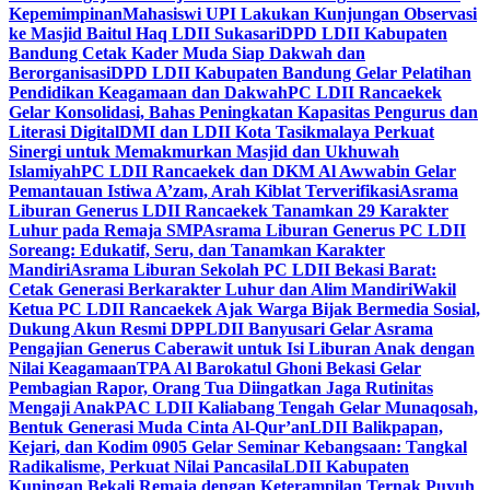
Kepemimpinan
Mahasiswi UPI Lakukan Kunjungan Observasi
ke Masjid Baitul Haq LDII Sukasari
DPD LDII Kabupaten
Bandung Cetak Kader Muda Siap Dakwah dan
Berorganisasi
DPD LDII Kabupaten Bandung Gelar Pelatihan
Pendidikan Keagamaan dan Dakwah
PC LDII Rancaekek
Gelar Konsolidasi, Bahas Peningkatan Kapasitas Pengurus dan
Literasi Digital
DMI dan LDII Kota Tasikmalaya Perkuat
Sinergi untuk Memakmurkan Masjid dan Ukhuwah
Islamiyah
PC LDII Rancaekek dan DKM Al Awwabin Gelar
Pemantauan Istiwa A’zam, Arah Kiblat Terverifikasi
Asrama
Liburan Generus LDII Rancaekek Tanamkan 29 Karakter
Luhur pada Remaja SMP
Asrama Liburan Generus PC LDII
Soreang: Edukatif, Seru, dan Tanamkan Karakter
Mandiri
Asrama Liburan Sekolah PC LDII Bekasi Barat:
Cetak Generasi Berkarakter Luhur dan Alim Mandiri
Wakil
Ketua PC LDII Rancaekek Ajak Warga Bijak Bermedia Sosial,
Dukung Akun Resmi DPP
LDII Banyusari Gelar Asrama
Pengajian Generus Caberawit untuk Isi Liburan Anak dengan
Nilai Keagamaan
TPA Al Barokatul Ghoni Bekasi Gelar
Pembagian Rapor, Orang Tua Diingatkan Jaga Rutinitas
Mengaji Anak
PAC LDII Kaliabang Tengah Gelar Munaqosah,
Bentuk Generasi Muda Cinta Al-Qur’an
LDII Balikpapan,
Kejari, dan Kodim 0905 Gelar Seminar Kebangsaan: Tangkal
Radikalisme, Perkuat Nilai Pancasila
LDII Kabupaten
Kuningan Bekali Remaja dengan Keterampilan Ternak Puyuh