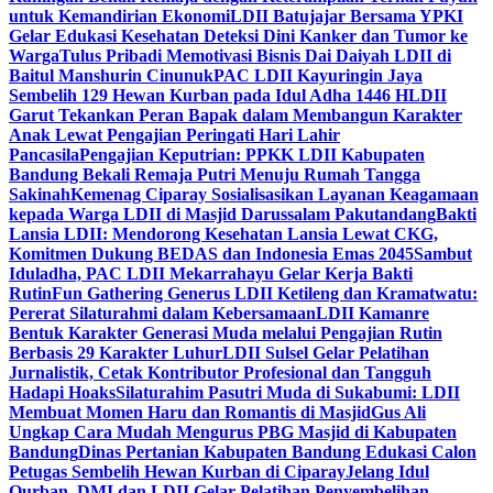
untuk Kemandirian Ekonomi
LDII Batujajar Bersama YPKI
Gelar Edukasi Kesehatan Deteksi Dini Kanker dan Tumor ke
Warga
Tulus Pribadi Memotivasi Bisnis Dai Daiyah LDII di
Baitul Manshurin Cinunuk
PAC LDII Kayuringin Jaya
Sembelih 129 Hewan Kurban pada Idul Adha 1446 H
LDII
Garut Tekankan Peran Bapak dalam Membangun Karakter
Anak Lewat Pengajian Peringati Hari Lahir
Pancasila
Pengajian Keputrian: PPKK LDII Kabupaten
Bandung Bekali Remaja Putri Menuju Rumah Tangga
Sakinah
Kemenag Ciparay Sosialisasikan Layanan Keagamaan
kepada Warga LDII di Masjid Darussalam Pakutandang
Bakti
Lansia LDII: Mendorong Kesehatan Lansia Lewat CKG,
Komitmen Dukung BEDAS dan Indonesia Emas 2045
Sambut
Iduladha, PAC LDII Mekarrahayu Gelar Kerja Bakti
Rutin
Fun Gathering Generus LDII Ketileng dan Kramatwatu:
Pererat Silaturahmi dalam Kebersamaan
LDII Kamanre
Bentuk Karakter Generasi Muda melalui Pengajian Rutin
Berbasis 29 Karakter Luhur
LDII Sulsel Gelar Pelatihan
Jurnalistik, Cetak Kontributor Profesional dan Tangguh
Hadapi Hoaks
Silaturahim Pasutri Muda di Sukabumi: LDII
Membuat Momen Haru dan Romantis di Masjid
Gus Ali
Ungkap Cara Mudah Mengurus PBG Masjid di Kabupaten
Bandung
Dinas Pertanian Kabupaten Bandung Edukasi Calon
Petugas Sembelih Hewan Kurban di Ciparay
Jelang Idul
Qurban, DMI dan LDII Gelar Pelatihan Penyembelihan