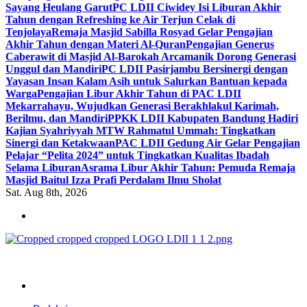
Sayang Heulang Garut
PC LDII Ciwidey Isi Liburan Akhir
Tahun dengan Refreshing ke Air Terjun Celak di
Tenjolaya
Remaja Masjid Sabilla Rosyad Gelar Pengajian
Akhir Tahun dengan Materi Al-Quran
Pengajian Generus
Caberawit di Masjid Al-Barokah Arcamanik Dorong Generasi
Unggul dan Mandiri
PC LDII Pasirjambu Bersinergi dengan
Yayasan Insan Kalam Asih untuk Salurkan Bantuan kepada
Warga
Pengajian Libur Akhir Tahun di PAC LDII
Mekarrahayu, Wujudkan Generasi Berakhlakul Karimah,
Berilmu, dan Mandiri
PPKK LDII Kabupaten Bandung Hadiri
Kajian Syahriyyah MTW Rahmatul Ummah: Tingkatkan
Sinergi dan Ketakwaan
PAC LDII Gedung Air Gelar Pengajian
Pelajar “Pelita 2024” untuk Tingkatkan Kualitas Ibadah
Selama Liburan
Asrama Libur Akhir Tahun: Pemuda Remaja
Masjid Baitul Izza Prafi Perdalam Ilmu Sholat
Sat. Aug 8th, 2026
ldiikabbandung.or.id