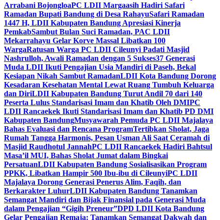
Arrabani Bojongloa
PC LDII Margaasih Hadiri Safari
Ramadan Bupati Bandung di Desa Rahayu
Safari Ramadan
1447 H, LDII Kabupaten Bandung Apresiasi Kinerja
Pemkab
Sambut Bulan Suci Ramadan, PAC LDII
Mekarrahayu Gelar Korve Massal Libatkan 100
Warga
Ratusan Warga PC LDII Cileunyi Padati Masjid
Nashrulloh, Awali Ramadan dengan 5 Sukses
37 Generasi
Muda LDII Ikuti Pengajian Usia Mandiri di Paseh, Bekal
Kesiapan Nikah Sambut Ramadan
LDII Kota Bandung Dorong
Kesadaran Kesehatan Mental Lewat Ruang Tumbuh Keluarga
dan Diri
LDII Kabupaten Bandung Turut Andil 70 dari 140
Peserta Lulus Standarisasi Imam dan Khatib Oleh DMI
PC
LDII Rancaekek Ikuti Standarisasi Imam dan Khatib PD DMI
Kabupaten Bandung
Musyawarah Pemuda PC LDII Majalaya
Bahas Evaluasi dan Rencana Program
Tertibkan Sholat, Jaga
Rumah Tangga Harmonis, Pesan Usman Ali Saat Ceramah di
Masjid Raudhotul Jannah
PC LDII Rancaekek Hadiri Bahtsul
Masa’il MUI, Bahas Sholat Jumat dalam Bingkai
Persatuan
LDII Kabupaten Bandung Sosialisasikan Program
PPKK, Libatkan Hampir 500 Ibu-ibu di Cileunyi
PC LDII
Majalaya Dorong Generasi Penerus Alim, Faqih, dan
Berkarakter Luhur
LDII Kabupaten Bandung Tanamkan
Semangat Mandiri dan Bijak Finansial pada Generasi Muda
dalam Pengajian “Gigih Preneur”
DPD LDII Kota Bandung
Gelar Pengajian Remaja: Tanamkan Semangat Dakwah dan