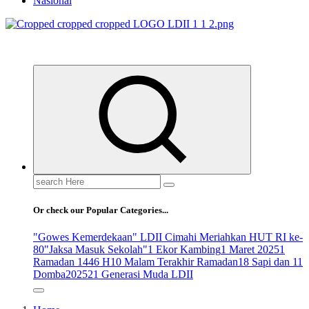
Nasional
ldiikabbandung.or.id
Search
for:
Or check our Popular Categories...
"Gowes Kemerdekaan" LDII Cimahi Meriahkan HUT RI ke-
80
"Jaksa Masuk Sekolah"
1 Ekor Kambing
1 Maret 2025
1
Ramadan 1446 H
10 Malam Terakhir Ramadan
18 Sapi dan 11
Domba
2025
21 Generasi Muda LDII