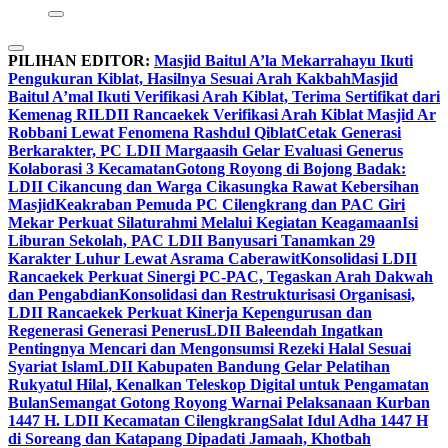
PILIHAN EDITOR:
Masjid Baitul A’la Mekarrahayu Ikuti
Pengukuran Kiblat, Hasilnya Sesuai Arah Kakbah
Masjid
Baitul A’mal Ikuti Verifikasi Arah Kiblat, Terima Sertifikat dari
Kemenag RI
LDII Rancaekek Verifikasi Arah Kiblat Masjid Ar
Robbani Lewat Fenomena Rashdul Qiblat
Cetak Generasi
Berkarakter, PC LDII Margaasih Gelar Evaluasi Generus
Kolaborasi 3 Kecamatan
Gotong Royong di Bojong Badak:
LDII Cikancung dan Warga Cikasungka Rawat Kebersihan
Masjid
Keakraban Pemuda PC Cilengkrang dan PAC Giri
Mekar Perkuat Silaturahmi Melalui Kegiatan Keagamaan
Isi
Liburan Sekolah, PAC LDII Banyusari Tanamkan 29
Karakter Luhur Lewat Asrama Caberawit
Konsolidasi LDII
Rancaekek Perkuat Sinergi PC-PAC, Tegaskan Arah Dakwah
dan Pengabdian
Konsolidasi dan Restrukturisasi Organisasi,
LDII Rancaekek Perkuat Kinerja Kepengurusan dan
Regenerasi Generasi Penerus
LDII Baleendah Ingatkan
Pentingnya Mencari dan Mengonsumsi Rezeki Halal Sesuai
Syariat Islam
LDII Kabupaten Bandung Gelar Pelatihan
Rukyatul Hilal, Kenalkan Teleskop Digital untuk Pengamatan
Bulan
Semangat Gotong Royong Warnai Pelaksanaan Kurban
1447 H. LDII Kecamatan Cilengkrang
Salat Idul Adha 1447 H
di Soreang dan Katapang Dipadati Jamaah, Khotbah