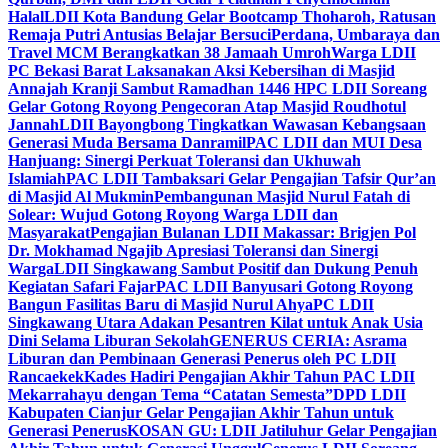
Halal
LDII Kota Bandung Gelar Bootcamp Thoharoh, Ratusan
Remaja Putri Antusias Belajar Bersuci
Perdana, Umbaraya dan
Travel MCM Berangkatkan 38 Jamaah Umroh
Warga LDII
PC Bekasi Barat Laksanakan Aksi Kebersihan di Masjid
Annajah Kranji Sambut Ramadhan 1446 H
PC LDII Soreang
Gelar Gotong Royong Pengecoran Atap Masjid Roudhotul
Jannah
LDII Bayongbong Tingkatkan Wawasan Kebangsaan
Generasi Muda Bersama Danramil
PAC LDII dan MUI Desa
Hanjuang: Sinergi Perkuat Toleransi dan Ukhuwah
Islamiah
PAC LDII Tambaksari Gelar Pengajian Tafsir Qur’an
di Masjid Al Mukmin
Pembangunan Masjid Nurul Fatah di
Solear: Wujud Gotong Royong Warga LDII dan
Masyarakat
Pengajian Bulanan LDII Makassar: Brigjen Pol
Dr. Mokhamad Ngajib Apresiasi Toleransi dan Sinergi
Warga
LDII Singkawang Sambut Positif dan Dukung Penuh
Kegiatan Safari Fajar
PAC LDII Banyusari Gotong Royong
Bangun Fasilitas Baru di Masjid Nurul Ahya
PC LDII
Singkawang Utara Adakan Pesantren Kilat untuk Anak Usia
Dini Selama Liburan Sekolah
GENERUS CERIA: Asrama
Liburan dan Pembinaan Generasi Penerus oleh PC LDII
Rancaekek
Kades Hadiri Pengajian Akhir Tahun PAC LDII
Mekarrahayu dengan Tema “Catatan Semesta”
DPD LDII
Kabupaten Cianjur Gelar Pengajian Akhir Tahun untuk
Generasi Penerus
KOSAN GU: LDII Jatiluhur Gelar Pengajian