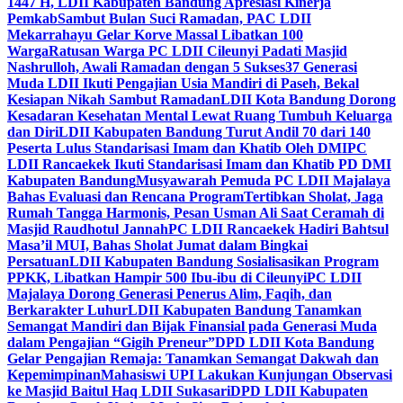
1447 H, LDII Kabupaten Bandung Apresiasi Kinerja
Pemkab
Sambut Bulan Suci Ramadan, PAC LDII
Mekarrahayu Gelar Korve Massal Libatkan 100
Warga
Ratusan Warga PC LDII Cileunyi Padati Masjid
Nashrulloh, Awali Ramadan dengan 5 Sukses
37 Generasi
Muda LDII Ikuti Pengajian Usia Mandiri di Paseh, Bekal
Kesiapan Nikah Sambut Ramadan
LDII Kota Bandung Dorong
Kesadaran Kesehatan Mental Lewat Ruang Tumbuh Keluarga
dan Diri
LDII Kabupaten Bandung Turut Andil 70 dari 140
Peserta Lulus Standarisasi Imam dan Khatib Oleh DMI
PC
LDII Rancaekek Ikuti Standarisasi Imam dan Khatib PD DMI
Kabupaten Bandung
Musyawarah Pemuda PC LDII Majalaya
Bahas Evaluasi dan Rencana Program
Tertibkan Sholat, Jaga
Rumah Tangga Harmonis, Pesan Usman Ali Saat Ceramah di
Masjid Raudhotul Jannah
PC LDII Rancaekek Hadiri Bahtsul
Masa’il MUI, Bahas Sholat Jumat dalam Bingkai
Persatuan
LDII Kabupaten Bandung Sosialisasikan Program
PPKK, Libatkan Hampir 500 Ibu-ibu di Cileunyi
PC LDII
Majalaya Dorong Generasi Penerus Alim, Faqih, dan
Berkarakter Luhur
LDII Kabupaten Bandung Tanamkan
Semangat Mandiri dan Bijak Finansial pada Generasi Muda
dalam Pengajian “Gigih Preneur”
DPD LDII Kota Bandung
Gelar Pengajian Remaja: Tanamkan Semangat Dakwah dan
Kepemimpinan
Mahasiswi UPI Lakukan Kunjungan Observasi
ke Masjid Baitul Haq LDII Sukasari
DPD LDII Kabupaten