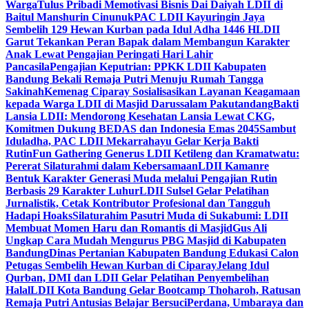
Warga
Tulus Pribadi Memotivasi Bisnis Dai Daiyah LDII di
Baitul Manshurin Cinunuk
PAC LDII Kayuringin Jaya
Sembelih 129 Hewan Kurban pada Idul Adha 1446 H
LDII
Garut Tekankan Peran Bapak dalam Membangun Karakter
Anak Lewat Pengajian Peringati Hari Lahir
Pancasila
Pengajian Keputrian: PPKK LDII Kabupaten
Bandung Bekali Remaja Putri Menuju Rumah Tangga
Sakinah
Kemenag Ciparay Sosialisasikan Layanan Keagamaan
kepada Warga LDII di Masjid Darussalam Pakutandang
Bakti
Lansia LDII: Mendorong Kesehatan Lansia Lewat CKG,
Komitmen Dukung BEDAS dan Indonesia Emas 2045
Sambut
Iduladha, PAC LDII Mekarrahayu Gelar Kerja Bakti
Rutin
Fun Gathering Generus LDII Ketileng dan Kramatwatu:
Pererat Silaturahmi dalam Kebersamaan
LDII Kamanre
Bentuk Karakter Generasi Muda melalui Pengajian Rutin
Berbasis 29 Karakter Luhur
LDII Sulsel Gelar Pelatihan
Jurnalistik, Cetak Kontributor Profesional dan Tangguh
Hadapi Hoaks
Silaturahim Pasutri Muda di Sukabumi: LDII
Membuat Momen Haru dan Romantis di Masjid
Gus Ali
Ungkap Cara Mudah Mengurus PBG Masjid di Kabupaten
Bandung
Dinas Pertanian Kabupaten Bandung Edukasi Calon
Petugas Sembelih Hewan Kurban di Ciparay
Jelang Idul
Qurban, DMI dan LDII Gelar Pelatihan Penyembelihan
Halal
LDII Kota Bandung Gelar Bootcamp Thoharoh, Ratusan
Remaja Putri Antusias Belajar Bersuci
Perdana, Umbaraya dan