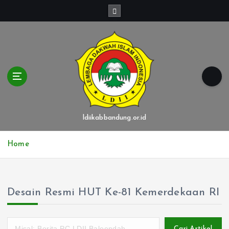
S
k
i
p
t
o
c
o
n
t
ldiikabbandung.or.id
e
n
Home
t
Desain Resmi HUT Ke-81 Kemerdekaan RI
Cari Artikel