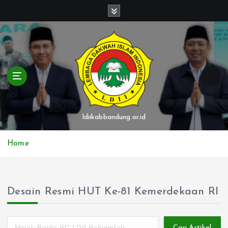
S
k
i
p
t
o
c
o
n
t
ldiikabbandung.or.id
e
n
Home
t
Desain Resmi HUT Ke-81 Kemerdekaan RI
Cari Artikel