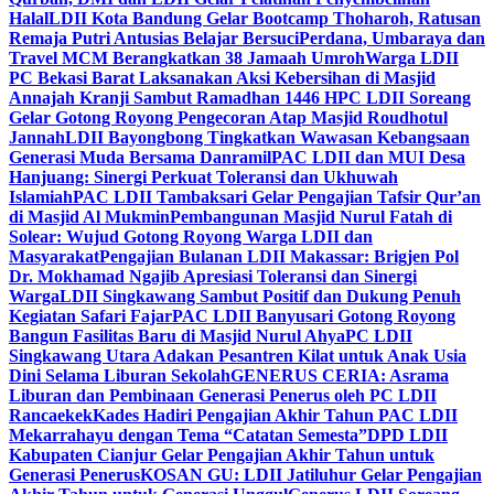
Halal
LDII Kota Bandung Gelar Bootcamp Thoharoh, Ratusan
Remaja Putri Antusias Belajar Bersuci
Perdana, Umbaraya dan
Travel MCM Berangkatkan 38 Jamaah Umroh
Warga LDII
PC Bekasi Barat Laksanakan Aksi Kebersihan di Masjid
Annajah Kranji Sambut Ramadhan 1446 H
PC LDII Soreang
Gelar Gotong Royong Pengecoran Atap Masjid Roudhotul
Jannah
LDII Bayongbong Tingkatkan Wawasan Kebangsaan
Generasi Muda Bersama Danramil
PAC LDII dan MUI Desa
Hanjuang: Sinergi Perkuat Toleransi dan Ukhuwah
Islamiah
PAC LDII Tambaksari Gelar Pengajian Tafsir Qur’an
di Masjid Al Mukmin
Pembangunan Masjid Nurul Fatah di
Solear: Wujud Gotong Royong Warga LDII dan
Masyarakat
Pengajian Bulanan LDII Makassar: Brigjen Pol
Dr. Mokhamad Ngajib Apresiasi Toleransi dan Sinergi
Warga
LDII Singkawang Sambut Positif dan Dukung Penuh
Kegiatan Safari Fajar
PAC LDII Banyusari Gotong Royong
Bangun Fasilitas Baru di Masjid Nurul Ahya
PC LDII
Singkawang Utara Adakan Pesantren Kilat untuk Anak Usia
Dini Selama Liburan Sekolah
GENERUS CERIA: Asrama
Liburan dan Pembinaan Generasi Penerus oleh PC LDII
Rancaekek
Kades Hadiri Pengajian Akhir Tahun PAC LDII
Mekarrahayu dengan Tema “Catatan Semesta”
DPD LDII
Kabupaten Cianjur Gelar Pengajian Akhir Tahun untuk
Generasi Penerus
KOSAN GU: LDII Jatiluhur Gelar Pengajian