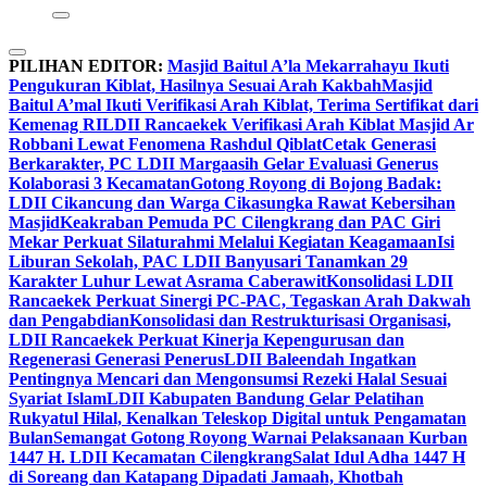
PILIHAN EDITOR:
Masjid Baitul A’la Mekarrahayu Ikuti
Pengukuran Kiblat, Hasilnya Sesuai Arah Kakbah
Masjid
Baitul A’mal Ikuti Verifikasi Arah Kiblat, Terima Sertifikat dari
Kemenag RI
LDII Rancaekek Verifikasi Arah Kiblat Masjid Ar
Robbani Lewat Fenomena Rashdul Qiblat
Cetak Generasi
Berkarakter, PC LDII Margaasih Gelar Evaluasi Generus
Kolaborasi 3 Kecamatan
Gotong Royong di Bojong Badak:
LDII Cikancung dan Warga Cikasungka Rawat Kebersihan
Masjid
Keakraban Pemuda PC Cilengkrang dan PAC Giri
Mekar Perkuat Silaturahmi Melalui Kegiatan Keagamaan
Isi
Liburan Sekolah, PAC LDII Banyusari Tanamkan 29
Karakter Luhur Lewat Asrama Caberawit
Konsolidasi LDII
Rancaekek Perkuat Sinergi PC-PAC, Tegaskan Arah Dakwah
dan Pengabdian
Konsolidasi dan Restrukturisasi Organisasi,
LDII Rancaekek Perkuat Kinerja Kepengurusan dan
Regenerasi Generasi Penerus
LDII Baleendah Ingatkan
Pentingnya Mencari dan Mengonsumsi Rezeki Halal Sesuai
Syariat Islam
LDII Kabupaten Bandung Gelar Pelatihan
Rukyatul Hilal, Kenalkan Teleskop Digital untuk Pengamatan
Bulan
Semangat Gotong Royong Warnai Pelaksanaan Kurban
1447 H. LDII Kecamatan Cilengkrang
Salat Idul Adha 1447 H
di Soreang dan Katapang Dipadati Jamaah, Khotbah