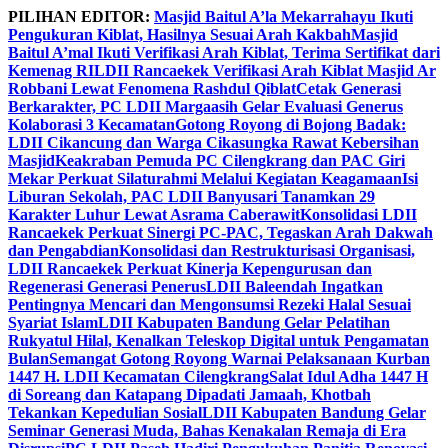
Skip
PILIHAN EDITOR:
Masjid Baitul A’la Mekarrahayu Ikuti
to
Pengukuran Kiblat, Hasilnya Sesuai Arah Kakbah
Masjid
content
Baitul A’mal Ikuti Verifikasi Arah Kiblat, Terima Sertifikat dari
Kemenag RI
LDII Rancaekek Verifikasi Arah Kiblat Masjid Ar
Robbani Lewat Fenomena Rashdul Qiblat
Cetak Generasi
Berkarakter, PC LDII Margaasih Gelar Evaluasi Generus
Kolaborasi 3 Kecamatan
Gotong Royong di Bojong Badak:
LDII Cikancung dan Warga Cikasungka Rawat Kebersihan
Masjid
Keakraban Pemuda PC Cilengkrang dan PAC Giri
Mekar Perkuat Silaturahmi Melalui Kegiatan Keagamaan
Isi
Liburan Sekolah, PAC LDII Banyusari Tanamkan 29
Karakter Luhur Lewat Asrama Caberawit
Konsolidasi LDII
Rancaekek Perkuat Sinergi PC-PAC, Tegaskan Arah Dakwah
dan Pengabdian
Konsolidasi dan Restrukturisasi Organisasi,
LDII Rancaekek Perkuat Kinerja Kepengurusan dan
Regenerasi Generasi Penerus
LDII Baleendah Ingatkan
Pentingnya Mencari dan Mengonsumsi Rezeki Halal Sesuai
Syariat Islam
LDII Kabupaten Bandung Gelar Pelatihan
Rukyatul Hilal, Kenalkan Teleskop Digital untuk Pengamatan
Bulan
Semangat Gotong Royong Warnai Pelaksanaan Kurban
1447 H. LDII Kecamatan Cilengkrang
Salat Idul Adha 1447 H
di Soreang dan Katapang Dipadati Jamaah, Khotbah
Tekankan Kepedulian Sosial
LDII Kabupaten Bandung Gelar
Seminar Generasi Muda, Bahas Kenakalan Remaja di Era