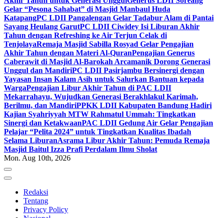
Akhir Tahun untuk Generasi Unggul
Generus LDII Soreang
Gelar “Pesona Sahabat” di Masjid Manbaul Huda
Katapang
PC LDII Pangalengan Gelar Tadabur Alam di Pantai
Sayang Heulang Garut
PC LDII Ciwidey Isi Liburan Akhir
Tahun dengan Refreshing ke Air Terjun Celak di
Tenjolaya
Remaja Masjid Sabilla Rosyad Gelar Pengajian
Akhir Tahun dengan Materi Al-Quran
Pengajian Generus
Caberawit di Masjid Al-Barokah Arcamanik Dorong Generasi
Unggul dan Mandiri
PC LDII Pasirjambu Bersinergi dengan
Yayasan Insan Kalam Asih untuk Salurkan Bantuan kepada
Warga
Pengajian Libur Akhir Tahun di PAC LDII
Mekarrahayu, Wujudkan Generasi Berakhlakul Karimah,
Berilmu, dan Mandiri
PPKK LDII Kabupaten Bandung Hadiri
Kajian Syahriyyah MTW Rahmatul Ummah: Tingkatkan
Sinergi dan Ketakwaan
PAC LDII Gedung Air Gelar Pengajian
Pelajar “Pelita 2024” untuk Tingkatkan Kualitas Ibadah
Selama Liburan
Asrama Libur Akhir Tahun: Pemuda Remaja
Masjid Baitul Izza Prafi Perdalam Ilmu Sholat
Mon. Aug 10th, 2026
Redaksi
Tentang
Privacy Policy