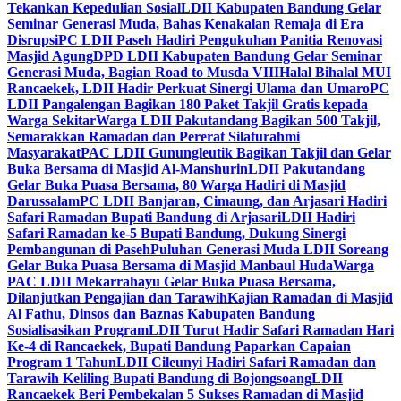
Tekankan Kepedulian Sosial
LDII Kabupaten Bandung Gelar
Seminar Generasi Muda, Bahas Kenakalan Remaja di Era
Disrupsi
PC LDII Paseh Hadiri Pengukuhan Panitia Renovasi
Masjid Agung
DPD LDII Kabupaten Bandung Gelar Seminar
Generasi Muda, Bagian Road to Musda VIII
Halal Bihalal MUI
Rancaekek, LDII Hadir Perkuat Sinergi Ulama dan Umaro
PC
LDII Pangalengan Bagikan 180 Paket Takjil Gratis kepada
Warga Sekitar
Warga LDII Pakutandang Bagikan 500 Takjil,
Semarakkan Ramadan dan Pererat Silaturahmi
Masyarakat
PAC LDII Gunungleutik Bagikan Takjil dan Gelar
Buka Bersama di Masjid Al-Manshurin
LDII Pakutandang
Gelar Buka Puasa Bersama, 80 Warga Hadiri di Masjid
Darussalam
PC LDII Banjaran, Cimaung, dan Arjasari Hadiri
Safari Ramadan Bupati Bandung di Arjasari
LDII Hadiri
Safari Ramadan ke-5 Bupati Bandung, Dukung Sinergi
Pembangunan di Paseh
Puluhan Generasi Muda LDII Soreang
Gelar Buka Puasa Bersama di Masjid Manbaul Huda
Warga
PAC LDII Mekarrahayu Gelar Buka Puasa Bersama,
Dilanjutkan Pengajian dan Tarawih
Kajian Ramadan di Masjid
Al Fathu, Dinsos dan Baznas Kabupaten Bandung
Sosialisasikan Program
LDII Turut Hadir Safari Ramadan Hari
Ke-4 di Rancaekek, Bupati Bandung Paparkan Capaian
Program 1 Tahun
LDII Cileunyi Hadiri Safari Ramadan dan
Tarawih Keliling Bupati Bandung di Bojongsoang
LDII
Rancaekek Beri Pembekalan 5 Sukses Ramadan di Masjid