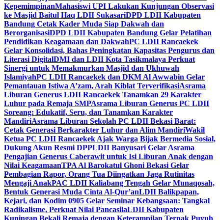
Kepemimpinan
Mahasiswi UPI Lakukan Kunjungan Observasi
ke Masjid Baitul Haq LDII Sukasari
DPD LDII Kabupaten
Bandung Cetak Kader Muda Siap Dakwah dan
Berorganisasi
DPD LDII Kabupaten Bandung Gelar Pelatihan
Pendidikan Keagamaan dan Dakwah
PC LDII Rancaekek
Gelar Konsolidasi, Bahas Peningkatan Kapasitas Pengurus dan
Literasi Digital
DMI dan LDII Kota Tasikmalaya Perkuat
Sinergi untuk Memakmurkan Masjid dan Ukhuwah
Islamiyah
PC LDII Rancaekek dan DKM Al Awwabin Gelar
Pemantauan Istiwa A’zam, Arah Kiblat Terverifikasi
Asrama
Liburan Generus LDII Rancaekek Tanamkan 29 Karakter
Luhur pada Remaja SMP
Asrama Liburan Generus PC LDII
Soreang: Edukatif, Seru, dan Tanamkan Karakter
Mandiri
Asrama Liburan Sekolah PC LDII Bekasi Barat:
Cetak Generasi Berkarakter Luhur dan Alim Mandiri
Wakil
Ketua PC LDII Rancaekek Ajak Warga Bijak Bermedia Sosial,
Dukung Akun Resmi DPP
LDII Banyusari Gelar Asrama
Pengajian Generus Caberawit untuk Isi Liburan Anak dengan
Nilai Keagamaan
TPA Al Barokatul Ghoni Bekasi Gelar
Pembagian Rapor, Orang Tua Diingatkan Jaga Rutinitas
Mengaji Anak
PAC LDII Kaliabang Tengah Gelar Munaqosah,
Bentuk Generasi Muda Cinta Al-Qur’an
LDII Balikpapan,
Kejari, dan Kodim 0905 Gelar Seminar Kebangsaan: Tangkal
Radikalisme, Perkuat Nilai Pancasila
LDII Kabupaten
Kuningan Bekali Remaja dengan Keterampilan Ternak Puyuh