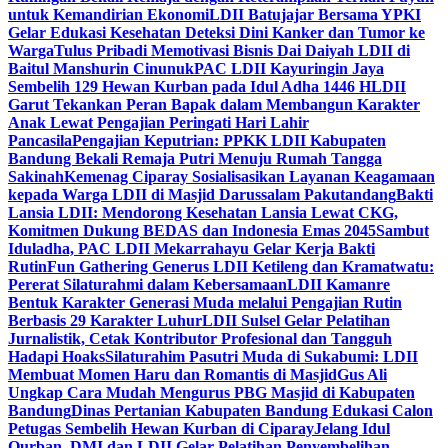
untuk Kemandirian Ekonomi
LDII Batujajar Bersama YPKI
Gelar Edukasi Kesehatan Deteksi Dini Kanker dan Tumor ke
Warga
Tulus Pribadi Memotivasi Bisnis Dai Daiyah LDII di
Baitul Manshurin Cinunuk
PAC LDII Kayuringin Jaya
Sembelih 129 Hewan Kurban pada Idul Adha 1446 H
LDII
Garut Tekankan Peran Bapak dalam Membangun Karakter
Anak Lewat Pengajian Peringati Hari Lahir
Pancasila
Pengajian Keputrian: PPKK LDII Kabupaten
Bandung Bekali Remaja Putri Menuju Rumah Tangga
Sakinah
Kemenag Ciparay Sosialisasikan Layanan Keagamaan
kepada Warga LDII di Masjid Darussalam Pakutandang
Bakti
Lansia LDII: Mendorong Kesehatan Lansia Lewat CKG,
Komitmen Dukung BEDAS dan Indonesia Emas 2045
Sambut
Iduladha, PAC LDII Mekarrahayu Gelar Kerja Bakti
Rutin
Fun Gathering Generus LDII Ketileng dan Kramatwatu:
Pererat Silaturahmi dalam Kebersamaan
LDII Kamanre
Bentuk Karakter Generasi Muda melalui Pengajian Rutin
Berbasis 29 Karakter Luhur
LDII Sulsel Gelar Pelatihan
Jurnalistik, Cetak Kontributor Profesional dan Tangguh
Hadapi Hoaks
Silaturahim Pasutri Muda di Sukabumi: LDII
Membuat Momen Haru dan Romantis di Masjid
Gus Ali
Ungkap Cara Mudah Mengurus PBG Masjid di Kabupaten
Bandung
Dinas Pertanian Kabupaten Bandung Edukasi Calon
Petugas Sembelih Hewan Kurban di Ciparay
Jelang Idul
Qurban, DMI dan LDII Gelar Pelatihan Penyembelihan