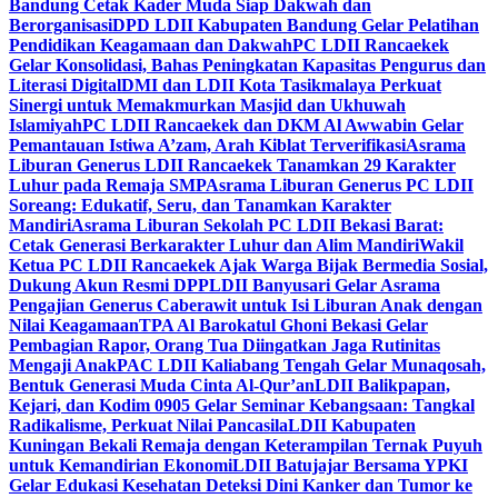
Bandung Cetak Kader Muda Siap Dakwah dan
Berorganisasi
DPD LDII Kabupaten Bandung Gelar Pelatihan
Pendidikan Keagamaan dan Dakwah
PC LDII Rancaekek
Gelar Konsolidasi, Bahas Peningkatan Kapasitas Pengurus dan
Literasi Digital
DMI dan LDII Kota Tasikmalaya Perkuat
Sinergi untuk Memakmurkan Masjid dan Ukhuwah
Islamiyah
PC LDII Rancaekek dan DKM Al Awwabin Gelar
Pemantauan Istiwa A’zam, Arah Kiblat Terverifikasi
Asrama
Liburan Generus LDII Rancaekek Tanamkan 29 Karakter
Luhur pada Remaja SMP
Asrama Liburan Generus PC LDII
Soreang: Edukatif, Seru, dan Tanamkan Karakter
Mandiri
Asrama Liburan Sekolah PC LDII Bekasi Barat:
Cetak Generasi Berkarakter Luhur dan Alim Mandiri
Wakil
Ketua PC LDII Rancaekek Ajak Warga Bijak Bermedia Sosial,
Dukung Akun Resmi DPP
LDII Banyusari Gelar Asrama
Pengajian Generus Caberawit untuk Isi Liburan Anak dengan
Nilai Keagamaan
TPA Al Barokatul Ghoni Bekasi Gelar
Pembagian Rapor, Orang Tua Diingatkan Jaga Rutinitas
Mengaji Anak
PAC LDII Kaliabang Tengah Gelar Munaqosah,
Bentuk Generasi Muda Cinta Al-Qur’an
LDII Balikpapan,
Kejari, dan Kodim 0905 Gelar Seminar Kebangsaan: Tangkal
Radikalisme, Perkuat Nilai Pancasila
LDII Kabupaten
Kuningan Bekali Remaja dengan Keterampilan Ternak Puyuh
untuk Kemandirian Ekonomi
LDII Batujajar Bersama YPKI
Gelar Edukasi Kesehatan Deteksi Dini Kanker dan Tumor ke