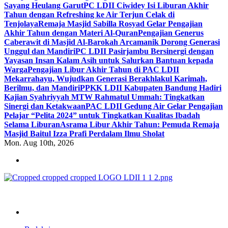
Sayang Heulang Garut
PC LDII Ciwidey Isi Liburan Akhir
Tahun dengan Refreshing ke Air Terjun Celak di
Tenjolaya
Remaja Masjid Sabilla Rosyad Gelar Pengajian
Akhir Tahun dengan Materi Al-Quran
Pengajian Generus
Caberawit di Masjid Al-Barokah Arcamanik Dorong Generasi
Unggul dan Mandiri
PC LDII Pasirjambu Bersinergi dengan
Yayasan Insan Kalam Asih untuk Salurkan Bantuan kepada
Warga
Pengajian Libur Akhir Tahun di PAC LDII
Mekarrahayu, Wujudkan Generasi Berakhlakul Karimah,
Berilmu, dan Mandiri
PPKK LDII Kabupaten Bandung Hadiri
Kajian Syahriyyah MTW Rahmatul Ummah: Tingkatkan
Sinergi dan Ketakwaan
PAC LDII Gedung Air Gelar Pengajian
Pelajar “Pelita 2024” untuk Tingkatkan Kualitas Ibadah
Selama Liburan
Asrama Libur Akhir Tahun: Pemuda Remaja
Masjid Baitul Izza Prafi Perdalam Ilmu Sholat
Mon. Aug 10th, 2026
ldiikabbandung.or.id