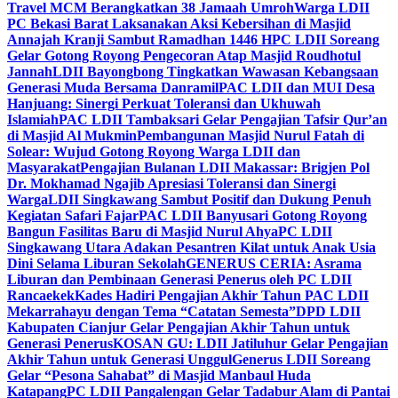
Travel MCM Berangkatkan 38 Jamaah Umroh
Warga LDII
PC Bekasi Barat Laksanakan Aksi Kebersihan di Masjid
Annajah Kranji Sambut Ramadhan 1446 H
PC LDII Soreang
Gelar Gotong Royong Pengecoran Atap Masjid Roudhotul
Jannah
LDII Bayongbong Tingkatkan Wawasan Kebangsaan
Generasi Muda Bersama Danramil
PAC LDII dan MUI Desa
Hanjuang: Sinergi Perkuat Toleransi dan Ukhuwah
Islamiah
PAC LDII Tambaksari Gelar Pengajian Tafsir Qur’an
di Masjid Al Mukmin
Pembangunan Masjid Nurul Fatah di
Solear: Wujud Gotong Royong Warga LDII dan
Masyarakat
Pengajian Bulanan LDII Makassar: Brigjen Pol
Dr. Mokhamad Ngajib Apresiasi Toleransi dan Sinergi
Warga
LDII Singkawang Sambut Positif dan Dukung Penuh
Kegiatan Safari Fajar
PAC LDII Banyusari Gotong Royong
Bangun Fasilitas Baru di Masjid Nurul Ahya
PC LDII
Singkawang Utara Adakan Pesantren Kilat untuk Anak Usia
Dini Selama Liburan Sekolah
GENERUS CERIA: Asrama
Liburan dan Pembinaan Generasi Penerus oleh PC LDII
Rancaekek
Kades Hadiri Pengajian Akhir Tahun PAC LDII
Mekarrahayu dengan Tema “Catatan Semesta”
DPD LDII
Kabupaten Cianjur Gelar Pengajian Akhir Tahun untuk
Generasi Penerus
KOSAN GU: LDII Jatiluhur Gelar Pengajian
Akhir Tahun untuk Generasi Unggul
Generus LDII Soreang
Gelar “Pesona Sahabat” di Masjid Manbaul Huda
Katapang
PC LDII Pangalengan Gelar Tadabur Alam di Pantai