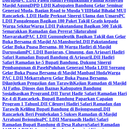
Disrupsi
PC LDII Paseh Hadiri Pengukuhan Panitia Renovasi
Masjid Agung
DPD LDII Kabupaten Bandung Gelar Seminar
Generasi Muda, Bagian Road to Musda VIII
Halal Bihalal MUI
Rancaekek, LDII Hadir Perkuat Sinergi Ulama dan Umaro
PC
LDII Pangalengan Bagikan 180 Paket Takjil Gratis kepada
Warga Sekitar
Warga LDII Pakutandang Bagikan 500 Takjil,
Semarakkan Ramadan dan Pererat Silaturahmi
Masyarakat
PAC LDII Gunungleutik Bagikan Takjil dan Gelar
Buka Bersama di Masjid Al-Manshurin
LDII Pakutandang
Gelar Buka Puasa Bersama, 80 Warga Hadiri di Masjid
Darussalam
PC LDII Banjaran, Cimaung, dan Arjasari Hadiri
Safari Ramadan Bupati Bandung di Arjasari
LDII Hadiri
Safari Ramadan ke-5 Bupati Bandung, Dukung Sinergi
Pembangunan di Paseh
Puluhan Generasi Muda LDII Soreang
Gelar Buka Puasa Bersama di Masjid Manbaul Huda
Warga
PAC LDII Mekarrahayu Gelar Buka Puasa Bersama,
Dilanjutkan Pengajian dan Tarawih
Kajian Ramadan di Masjid
Al Fathu, Dinsos dan Baznas Kabupaten Bandung
Sosialisasikan Program
LDII Turut Hadir Safari Ramadan Hari
Ke-4 di Rancaekek, Bupati Bandung Paparkan Capaian
Program 1 Tahun
LDII Cileunyi Hadiri Safari Ramadan dan
Tarawih Keliling Bupati Bandung di Bojongsoang
LDII
Rancaekek Beri Pembekalan 5 Sukses Ramadan di Masjid
Arrabani Bojongloa
PC LDII Margaasih Hadiri Safari
Ramadan Bupati Bandung di Desa Rahayu
Safari Ramadan