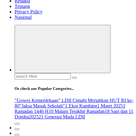
Redaksi
Tentang
Privacy Policy
Nasional
Search
for:
Or check our Popular Categories...
"Gowes Kemerdekaan" LDII Cimahi Meriahkan HUT RI ke-
80
"Jaksa Masuk Sekolah"
1 Ekor Kambing
1 Maret 2025
1
Ramadan 1446 H
10 Malam Terakhir Ramadan
18 Sapi dan 11
Domba
2025
21 Generasi Muda LDII