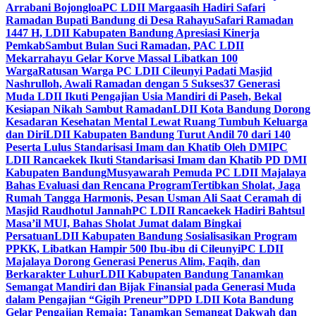
Arrabani Bojongloa
PC LDII Margaasih Hadiri Safari
Ramadan Bupati Bandung di Desa Rahayu
Safari Ramadan
1447 H, LDII Kabupaten Bandung Apresiasi Kinerja
Pemkab
Sambut Bulan Suci Ramadan, PAC LDII
Mekarrahayu Gelar Korve Massal Libatkan 100
Warga
Ratusan Warga PC LDII Cileunyi Padati Masjid
Nashrulloh, Awali Ramadan dengan 5 Sukses
37 Generasi
Muda LDII Ikuti Pengajian Usia Mandiri di Paseh, Bekal
Kesiapan Nikah Sambut Ramadan
LDII Kota Bandung Dorong
Kesadaran Kesehatan Mental Lewat Ruang Tumbuh Keluarga
dan Diri
LDII Kabupaten Bandung Turut Andil 70 dari 140
Peserta Lulus Standarisasi Imam dan Khatib Oleh DMI
PC
LDII Rancaekek Ikuti Standarisasi Imam dan Khatib PD DMI
Kabupaten Bandung
Musyawarah Pemuda PC LDII Majalaya
Bahas Evaluasi dan Rencana Program
Tertibkan Sholat, Jaga
Rumah Tangga Harmonis, Pesan Usman Ali Saat Ceramah di
Masjid Raudhotul Jannah
PC LDII Rancaekek Hadiri Bahtsul
Masa’il MUI, Bahas Sholat Jumat dalam Bingkai
Persatuan
LDII Kabupaten Bandung Sosialisasikan Program
PPKK, Libatkan Hampir 500 Ibu-ibu di Cileunyi
PC LDII
Majalaya Dorong Generasi Penerus Alim, Faqih, dan
Berkarakter Luhur
LDII Kabupaten Bandung Tanamkan
Semangat Mandiri dan Bijak Finansial pada Generasi Muda
dalam Pengajian “Gigih Preneur”
DPD LDII Kota Bandung
Gelar Pengajian Remaja: Tanamkan Semangat Dakwah dan