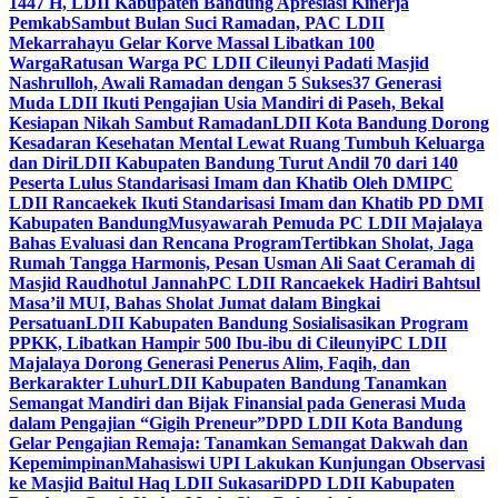
1447 H, LDII Kabupaten Bandung Apresiasi Kinerja
Pemkab
Sambut Bulan Suci Ramadan, PAC LDII
Mekarrahayu Gelar Korve Massal Libatkan 100
Warga
Ratusan Warga PC LDII Cileunyi Padati Masjid
Nashrulloh, Awali Ramadan dengan 5 Sukses
37 Generasi
Muda LDII Ikuti Pengajian Usia Mandiri di Paseh, Bekal
Kesiapan Nikah Sambut Ramadan
LDII Kota Bandung Dorong
Kesadaran Kesehatan Mental Lewat Ruang Tumbuh Keluarga
dan Diri
LDII Kabupaten Bandung Turut Andil 70 dari 140
Peserta Lulus Standarisasi Imam dan Khatib Oleh DMI
PC
LDII Rancaekek Ikuti Standarisasi Imam dan Khatib PD DMI
Kabupaten Bandung
Musyawarah Pemuda PC LDII Majalaya
Bahas Evaluasi dan Rencana Program
Tertibkan Sholat, Jaga
Rumah Tangga Harmonis, Pesan Usman Ali Saat Ceramah di
Masjid Raudhotul Jannah
PC LDII Rancaekek Hadiri Bahtsul
Masa’il MUI, Bahas Sholat Jumat dalam Bingkai
Persatuan
LDII Kabupaten Bandung Sosialisasikan Program
PPKK, Libatkan Hampir 500 Ibu-ibu di Cileunyi
PC LDII
Majalaya Dorong Generasi Penerus Alim, Faqih, dan
Berkarakter Luhur
LDII Kabupaten Bandung Tanamkan
Semangat Mandiri dan Bijak Finansial pada Generasi Muda
dalam Pengajian “Gigih Preneur”
DPD LDII Kota Bandung
Gelar Pengajian Remaja: Tanamkan Semangat Dakwah dan
Kepemimpinan
Mahasiswi UPI Lakukan Kunjungan Observasi
ke Masjid Baitul Haq LDII Sukasari
DPD LDII Kabupaten