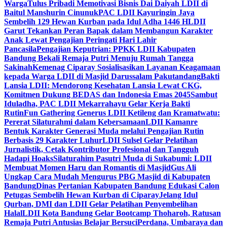
Warga
Tulus Pribadi Memotivasi Bisnis Dai Daiyah LDII di
Baitul Manshurin Cinunuk
PAC LDII Kayuringin Jaya
Sembelih 129 Hewan Kurban pada Idul Adha 1446 H
LDII
Garut Tekankan Peran Bapak dalam Membangun Karakter
Anak Lewat Pengajian Peringati Hari Lahir
Pancasila
Pengajian Keputrian: PPKK LDII Kabupaten
Bandung Bekali Remaja Putri Menuju Rumah Tangga
Sakinah
Kemenag Ciparay Sosialisasikan Layanan Keagamaan
kepada Warga LDII di Masjid Darussalam Pakutandang
Bakti
Lansia LDII: Mendorong Kesehatan Lansia Lewat CKG,
Komitmen Dukung BEDAS dan Indonesia Emas 2045
Sambut
Iduladha, PAC LDII Mekarrahayu Gelar Kerja Bakti
Rutin
Fun Gathering Generus LDII Ketileng dan Kramatwatu:
Pererat Silaturahmi dalam Kebersamaan
LDII Kamanre
Bentuk Karakter Generasi Muda melalui Pengajian Rutin
Berbasis 29 Karakter Luhur
LDII Sulsel Gelar Pelatihan
Jurnalistik, Cetak Kontributor Profesional dan Tangguh
Hadapi Hoaks
Silaturahim Pasutri Muda di Sukabumi: LDII
Membuat Momen Haru dan Romantis di Masjid
Gus Ali
Ungkap Cara Mudah Mengurus PBG Masjid di Kabupaten
Bandung
Dinas Pertanian Kabupaten Bandung Edukasi Calon
Petugas Sembelih Hewan Kurban di Ciparay
Jelang Idul
Qurban, DMI dan LDII Gelar Pelatihan Penyembelihan
Halal
LDII Kota Bandung Gelar Bootcamp Thoharoh, Ratusan
Remaja Putri Antusias Belajar Bersuci
Perdana, Umbaraya dan