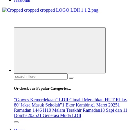
Nasional
ldiikabbandung.or.id
Search
for:
Or check our Popular Categories...
"Gowes Kemerdekaan" LDII Cimahi Meriahkan HUT RI ke-
80
"Jaksa Masuk Sekolah"
1 Ekor Kambing
1 Maret 2025
1
Ramadan 1446 H
10 Malam Terakhir Ramadan
18 Sapi dan 11
Domba
2025
21 Generasi Muda LDII