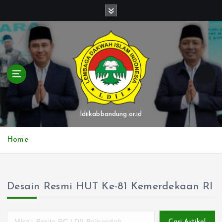
S
k
i
p
t
o
c
o
n
t
ldiikabbandung.or.id
e
n
Home
t
Desain Resmi HUT Ke-81 Kemerdekaan RI
Cari Artikel