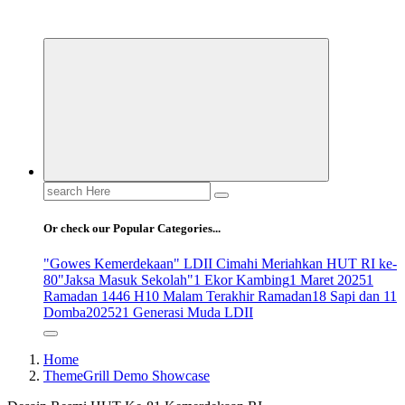
ldiikabbandung.or.id
Search
for:
Or check our Popular Categories...
"Gowes Kemerdekaan" LDII Cimahi Meriahkan HUT RI ke-
80
"Jaksa Masuk Sekolah"
1 Ekor Kambing
1 Maret 2025
1
Ramadan 1446 H
10 Malam Terakhir Ramadan
18 Sapi dan 11
Domba
2025
21 Generasi Muda LDII
Home
ThemeGrill Demo Showcase