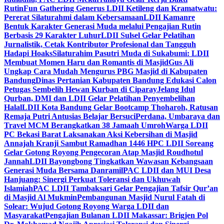
Rutin
Fun Gathering Generus LDII Ketileng dan Kramatwatu:
Pererat Silaturahmi dalam Kebersamaan
LDII Kamanre
Bentuk Karakter Generasi Muda melalui Pengajian Rutin
Berbasis 29 Karakter Luhur
LDII Sulsel Gelar Pelatihan
Jurnalistik, Cetak Kontributor Profesional dan Tangguh
Hadapi Hoaks
Silaturahim Pasutri Muda di Sukabumi: LDII
Membuat Momen Haru dan Romantis di Masjid
Gus Ali
Ungkap Cara Mudah Mengurus PBG Masjid di Kabupaten
Bandung
Dinas Pertanian Kabupaten Bandung Edukasi Calon
Petugas Sembelih Hewan Kurban di Ciparay
Jelang Idul
Qurban, DMI dan LDII Gelar Pelatihan Penyembelihan
Halal
LDII Kota Bandung Gelar Bootcamp Thoharoh, Ratusan
Remaja Putri Antusias Belajar Bersuci
Perdana, Umbaraya dan
Travel MCM Berangkatkan 38 Jamaah Umroh
Warga LDII
PC Bekasi Barat Laksanakan Aksi Kebersihan di Masjid
Annajah Kranji Sambut Ramadhan 1446 H
PC LDII Soreang
Gelar Gotong Royong Pengecoran Atap Masjid Roudhotul
Jannah
LDII Bayongbong Tingkatkan Wawasan Kebangsaan
Generasi Muda Bersama Danramil
PAC LDII dan MUI Desa
Hanjuang: Sinergi Perkuat Toleransi dan Ukhuwah
Islamiah
PAC LDII Tambaksari Gelar Pengajian Tafsir Qur’an
di Masjid Al Mukmin
Pembangunan Masjid Nurul Fatah di
Solear: Wujud Gotong Royong Warga LDII dan
Masyarakat
Pengajian Bulanan LDII Makassar: Brigjen Pol