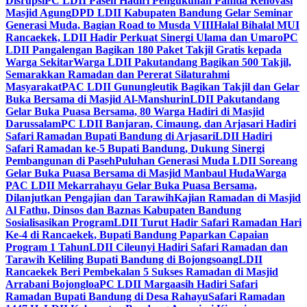
Disrupsi
PC LDII Paseh Hadiri Pengukuhan Panitia Renovasi
Masjid Agung
DPD LDII Kabupaten Bandung Gelar Seminar
Generasi Muda, Bagian Road to Musda VIII
Halal Bihalal MUI
Rancaekek, LDII Hadir Perkuat Sinergi Ulama dan Umaro
PC
LDII Pangalengan Bagikan 180 Paket Takjil Gratis kepada
Warga Sekitar
Warga LDII Pakutandang Bagikan 500 Takjil,
Semarakkan Ramadan dan Pererat Silaturahmi
Masyarakat
PAC LDII Gunungleutik Bagikan Takjil dan Gelar
Buka Bersama di Masjid Al-Manshurin
LDII Pakutandang
Gelar Buka Puasa Bersama, 80 Warga Hadiri di Masjid
Darussalam
PC LDII Banjaran, Cimaung, dan Arjasari Hadiri
Safari Ramadan Bupati Bandung di Arjasari
LDII Hadiri
Safari Ramadan ke-5 Bupati Bandung, Dukung Sinergi
Pembangunan di Paseh
Puluhan Generasi Muda LDII Soreang
Gelar Buka Puasa Bersama di Masjid Manbaul Huda
Warga
PAC LDII Mekarrahayu Gelar Buka Puasa Bersama,
Dilanjutkan Pengajian dan Tarawih
Kajian Ramadan di Masjid
Al Fathu, Dinsos dan Baznas Kabupaten Bandung
Sosialisasikan Program
LDII Turut Hadir Safari Ramadan Hari
Ke-4 di Rancaekek, Bupati Bandung Paparkan Capaian
Program 1 Tahun
LDII Cileunyi Hadiri Safari Ramadan dan
Tarawih Keliling Bupati Bandung di Bojongsoang
LDII
Rancaekek Beri Pembekalan 5 Sukses Ramadan di Masjid
Arrabani Bojongloa
PC LDII Margaasih Hadiri Safari
Ramadan Bupati Bandung di Desa Rahayu
Safari Ramadan