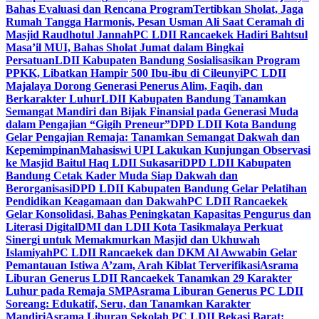
Bahas Evaluasi dan Rencana Program
Tertibkan Sholat, Jaga
Rumah Tangga Harmonis, Pesan Usman Ali Saat Ceramah di
Masjid Raudhotul Jannah
PC LDII Rancaekek Hadiri Bahtsul
Masa’il MUI, Bahas Sholat Jumat dalam Bingkai
Persatuan
LDII Kabupaten Bandung Sosialisasikan Program
PPKK, Libatkan Hampir 500 Ibu-ibu di Cileunyi
PC LDII
Majalaya Dorong Generasi Penerus Alim, Faqih, dan
Berkarakter Luhur
LDII Kabupaten Bandung Tanamkan
Semangat Mandiri dan Bijak Finansial pada Generasi Muda
dalam Pengajian “Gigih Preneur”
DPD LDII Kota Bandung
Gelar Pengajian Remaja: Tanamkan Semangat Dakwah dan
Kepemimpinan
Mahasiswi UPI Lakukan Kunjungan Observasi
ke Masjid Baitul Haq LDII Sukasari
DPD LDII Kabupaten
Bandung Cetak Kader Muda Siap Dakwah dan
Berorganisasi
DPD LDII Kabupaten Bandung Gelar Pelatihan
Pendidikan Keagamaan dan Dakwah
PC LDII Rancaekek
Gelar Konsolidasi, Bahas Peningkatan Kapasitas Pengurus dan
Literasi Digital
DMI dan LDII Kota Tasikmalaya Perkuat
Sinergi untuk Memakmurkan Masjid dan Ukhuwah
Islamiyah
PC LDII Rancaekek dan DKM Al Awwabin Gelar
Pemantauan Istiwa A’zam, Arah Kiblat Terverifikasi
Asrama
Liburan Generus LDII Rancaekek Tanamkan 29 Karakter
Luhur pada Remaja SMP
Asrama Liburan Generus PC LDII
Soreang: Edukatif, Seru, dan Tanamkan Karakter
Mandiri
Asrama Liburan Sekolah PC LDII Bekasi Barat: