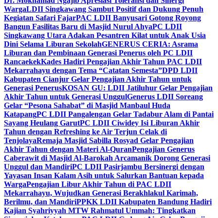
Dr. Mokhamad Ngajib Apresiasi Toleransi dan Sinergi
Warga
LDII Singkawang Sambut Positif dan Dukung Penuh
Kegiatan Safari Fajar
PAC LDII Banyusari Gotong Royong
Bangun Fasilitas Baru di Masjid Nurul Ahya
PC LDII
Singkawang Utara Adakan Pesantren Kilat untuk Anak Usia
Dini Selama Liburan Sekolah
GENERUS CERIA: Asrama
Liburan dan Pembinaan Generasi Penerus oleh PC LDII
Rancaekek
Kades Hadiri Pengajian Akhir Tahun PAC LDII
Mekarrahayu dengan Tema “Catatan Semesta”
DPD LDII
Kabupaten Cianjur Gelar Pengajian Akhir Tahun untuk
Generasi Penerus
KOSAN GU: LDII Jatiluhur Gelar Pengajian
Akhir Tahun untuk Generasi Unggul
Generus LDII Soreang
Gelar “Pesona Sahabat” di Masjid Manbaul Huda
Katapang
PC LDII Pangalengan Gelar Tadabur Alam di Pantai
Sayang Heulang Garut
PC LDII Ciwidey Isi Liburan Akhir
Tahun dengan Refreshing ke Air Terjun Celak di
Tenjolaya
Remaja Masjid Sabilla Rosyad Gelar Pengajian
Akhir Tahun dengan Materi Al-Quran
Pengajian Generus
Caberawit di Masjid Al-Barokah Arcamanik Dorong Generasi
Unggul dan Mandiri
PC LDII Pasirjambu Bersinergi dengan
Yayasan Insan Kalam Asih untuk Salurkan Bantuan kepada
Warga
Pengajian Libur Akhir Tahun di PAC LDII
Mekarrahayu, Wujudkan Generasi Berakhlakul Karimah,
Berilmu, dan Mandiri
PPKK LDII Kabupaten Bandung Hadiri
Kajian Syahriyyah MTW Rahmatul Ummah: Tingkatkan