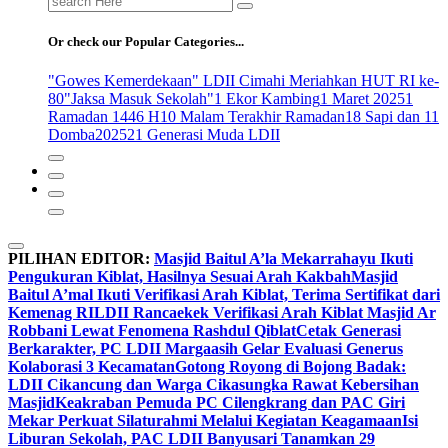
for:
Or check our Popular Categories...
"Gowes Kemerdekaan" LDII Cimahi Meriahkan HUT RI ke-
80
"Jaksa Masuk Sekolah"
1 Ekor Kambing
1 Maret 2025
1
Ramadan 1446 H
10 Malam Terakhir Ramadan
18 Sapi dan 11
Domba
2025
21 Generasi Muda LDII
PILIHAN EDITOR:
Masjid Baitul A’la Mekarrahayu Ikuti
Pengukuran Kiblat, Hasilnya Sesuai Arah Kakbah
Masjid
Baitul A’mal Ikuti Verifikasi Arah Kiblat, Terima Sertifikat dari
Kemenag RI
LDII Rancaekek Verifikasi Arah Kiblat Masjid Ar
Robbani Lewat Fenomena Rashdul Qiblat
Cetak Generasi
Berkarakter, PC LDII Margaasih Gelar Evaluasi Generus
Kolaborasi 3 Kecamatan
Gotong Royong di Bojong Badak:
LDII Cikancung dan Warga Cikasungka Rawat Kebersihan
Masjid
Keakraban Pemuda PC Cilengkrang dan PAC Giri
Mekar Perkuat Silaturahmi Melalui Kegiatan Keagamaan
Isi
Liburan Sekolah, PAC LDII Banyusari Tanamkan 29