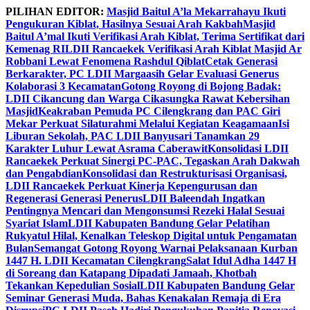
Skip
PILIHAN EDITOR:
Masjid Baitul A’la Mekarrahayu Ikuti
to
Pengukuran Kiblat, Hasilnya Sesuai Arah Kakbah
Masjid
content
Baitul A’mal Ikuti Verifikasi Arah Kiblat, Terima Sertifikat dari
Kemenag RI
LDII Rancaekek Verifikasi Arah Kiblat Masjid Ar
Robbani Lewat Fenomena Rashdul Qiblat
Cetak Generasi
Berkarakter, PC LDII Margaasih Gelar Evaluasi Generus
Kolaborasi 3 Kecamatan
Gotong Royong di Bojong Badak:
LDII Cikancung dan Warga Cikasungka Rawat Kebersihan
Masjid
Keakraban Pemuda PC Cilengkrang dan PAC Giri
Mekar Perkuat Silaturahmi Melalui Kegiatan Keagamaan
Isi
Liburan Sekolah, PAC LDII Banyusari Tanamkan 29
Karakter Luhur Lewat Asrama Caberawit
Konsolidasi LDII
Rancaekek Perkuat Sinergi PC-PAC, Tegaskan Arah Dakwah
dan Pengabdian
Konsolidasi dan Restrukturisasi Organisasi,
LDII Rancaekek Perkuat Kinerja Kepengurusan dan
Regenerasi Generasi Penerus
LDII Baleendah Ingatkan
Pentingnya Mencari dan Mengonsumsi Rezeki Halal Sesuai
Syariat Islam
LDII Kabupaten Bandung Gelar Pelatihan
Rukyatul Hilal, Kenalkan Teleskop Digital untuk Pengamatan
Bulan
Semangat Gotong Royong Warnai Pelaksanaan Kurban
1447 H. LDII Kecamatan Cilengkrang
Salat Idul Adha 1447 H
di Soreang dan Katapang Dipadati Jamaah, Khotbah
Tekankan Kepedulian Sosial
LDII Kabupaten Bandung Gelar
Seminar Generasi Muda, Bahas Kenakalan Remaja di Era