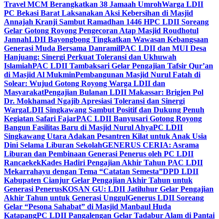
Travel MCM Berangkatkan 38 Jamaah Umroh
Warga LDII
PC Bekasi Barat Laksanakan Aksi Kebersihan di Masjid
Annajah Kranji Sambut Ramadhan 1446 H
PC LDII Soreang
Gelar Gotong Royong Pengecoran Atap Masjid Roudhotul
Jannah
LDII Bayongbong Tingkatkan Wawasan Kebangsaan
Generasi Muda Bersama Danramil
PAC LDII dan MUI Desa
Hanjuang: Sinergi Perkuat Toleransi dan Ukhuwah
Islamiah
PAC LDII Tambaksari Gelar Pengajian Tafsir Qur’an
di Masjid Al Mukmin
Pembangunan Masjid Nurul Fatah di
Solear: Wujud Gotong Royong Warga LDII dan
Masyarakat
Pengajian Bulanan LDII Makassar: Brigjen Pol
Dr. Mokhamad Ngajib Apresiasi Toleransi dan Sinergi
Warga
LDII Singkawang Sambut Positif dan Dukung Penuh
Kegiatan Safari Fajar
PAC LDII Banyusari Gotong Royong
Bangun Fasilitas Baru di Masjid Nurul Ahya
PC LDII
Singkawang Utara Adakan Pesantren Kilat untuk Anak Usia
Dini Selama Liburan Sekolah
GENERUS CERIA: Asrama
Liburan dan Pembinaan Generasi Penerus oleh PC LDII
Rancaekek
Kades Hadiri Pengajian Akhir Tahun PAC LDII
Mekarrahayu dengan Tema “Catatan Semesta”
DPD LDII
Kabupaten Cianjur Gelar Pengajian Akhir Tahun untuk
Generasi Penerus
KOSAN GU: LDII Jatiluhur Gelar Pengajian
Akhir Tahun untuk Generasi Unggul
Generus LDII Soreang
Gelar “Pesona Sahabat” di Masjid Manbaul Huda
Katapang
PC LDII Pangalengan Gelar Tadabur Alam di Pantai