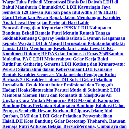
Warga
Tulus Pribadi Memotivasi Bisnis Dai Daiyah LDII di
Baitul Manshurin Cinunuk
PAC LDII Kayuringin Jaya
Sembelih 129 Hewan Kurban pada Idul Adha 1446 H
LDII
Garut Tekankan Peran Bapak dalam Membangun Karakter
Anak Lewat Pengajian Peringati Hari Lahir
Pancasila
Pengajian Keputrian: PPKK LDII Kabupaten
Bandung Bekali Remaja Putri Menuju Rumah Tangga
Sakinah
Kemenag Ciparay Sosialisasikan Layanan Keagamaan
kepada Warga LDII di Masjid Darussalam Pakutandang
Bakti
Lansia LDII: Mendorong Kesehatan Lansia Lewat CKG,
Komitmen Dukung BEDAS dan Indonesia Emas 2045
Sambut
Iduladha, PAC LDII Mekarrahayu Gelar Kerja Bakti
Rutin
Fun Gathering Generus LDII Ketileng dan Kramatwatu:
Pererat Silaturahmi dalam Kebersamaan
LDII Kamanre
Bentuk Karakter Generasi Muda melalui Pengajian Rutin
Berbasis 29 Karakter Luhur
LDII Sulsel Gelar Pelatihan
Jurnalistik, Cetak Kontributor Profesional dan Tangguh
Hadapi Hoaks
Silaturahim Pasutri Muda di Sukabumi: LDII
Membuat Momen Haru dan Romantis di Masjid
Gus Ali
Ungkap Cara Mudah Mengurus PBG Masjid di Kabupaten
Bandung
Dinas Pertanian Kabupaten Bandung Edukasi Calon
Petugas Sembelih Hewan Kurban di Ciparay
Jelang Idul
Qurban, DMI dan LDII Gelar Pelatihan Penyembelihan
Halal
LDII Kota Bandung Gelar Bootcamp Thoharoh, Ratusan
Remaja Putri Antusias Belajar Bersuci
Perdana, Umbaraya dan