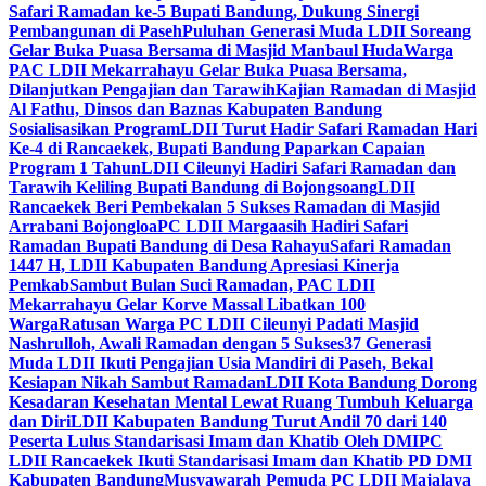
Safari Ramadan ke-5 Bupati Bandung, Dukung Sinergi
Pembangunan di Paseh
Puluhan Generasi Muda LDII Soreang
Gelar Buka Puasa Bersama di Masjid Manbaul Huda
Warga
PAC LDII Mekarrahayu Gelar Buka Puasa Bersama,
Dilanjutkan Pengajian dan Tarawih
Kajian Ramadan di Masjid
Al Fathu, Dinsos dan Baznas Kabupaten Bandung
Sosialisasikan Program
LDII Turut Hadir Safari Ramadan Hari
Ke-4 di Rancaekek, Bupati Bandung Paparkan Capaian
Program 1 Tahun
LDII Cileunyi Hadiri Safari Ramadan dan
Tarawih Keliling Bupati Bandung di Bojongsoang
LDII
Rancaekek Beri Pembekalan 5 Sukses Ramadan di Masjid
Arrabani Bojongloa
PC LDII Margaasih Hadiri Safari
Ramadan Bupati Bandung di Desa Rahayu
Safari Ramadan
1447 H, LDII Kabupaten Bandung Apresiasi Kinerja
Pemkab
Sambut Bulan Suci Ramadan, PAC LDII
Mekarrahayu Gelar Korve Massal Libatkan 100
Warga
Ratusan Warga PC LDII Cileunyi Padati Masjid
Nashrulloh, Awali Ramadan dengan 5 Sukses
37 Generasi
Muda LDII Ikuti Pengajian Usia Mandiri di Paseh, Bekal
Kesiapan Nikah Sambut Ramadan
LDII Kota Bandung Dorong
Kesadaran Kesehatan Mental Lewat Ruang Tumbuh Keluarga
dan Diri
LDII Kabupaten Bandung Turut Andil 70 dari 140
Peserta Lulus Standarisasi Imam dan Khatib Oleh DMI
PC
LDII Rancaekek Ikuti Standarisasi Imam dan Khatib PD DMI
Kabupaten Bandung
Musyawarah Pemuda PC LDII Majalaya