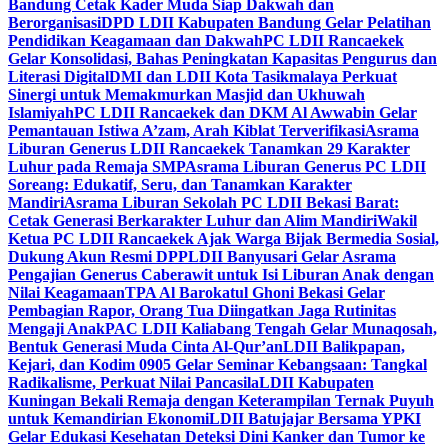
Bandung Cetak Kader Muda Siap Dakwah dan
Berorganisasi
DPD LDII Kabupaten Bandung Gelar Pelatihan
Pendidikan Keagamaan dan Dakwah
PC LDII Rancaekek
Gelar Konsolidasi, Bahas Peningkatan Kapasitas Pengurus dan
Literasi Digital
DMI dan LDII Kota Tasikmalaya Perkuat
Sinergi untuk Memakmurkan Masjid dan Ukhuwah
Islamiyah
PC LDII Rancaekek dan DKM Al Awwabin Gelar
Pemantauan Istiwa A’zam, Arah Kiblat Terverifikasi
Asrama
Liburan Generus LDII Rancaekek Tanamkan 29 Karakter
Luhur pada Remaja SMP
Asrama Liburan Generus PC LDII
Soreang: Edukatif, Seru, dan Tanamkan Karakter
Mandiri
Asrama Liburan Sekolah PC LDII Bekasi Barat:
Cetak Generasi Berkarakter Luhur dan Alim Mandiri
Wakil
Ketua PC LDII Rancaekek Ajak Warga Bijak Bermedia Sosial,
Dukung Akun Resmi DPP
LDII Banyusari Gelar Asrama
Pengajian Generus Caberawit untuk Isi Liburan Anak dengan
Nilai Keagamaan
TPA Al Barokatul Ghoni Bekasi Gelar
Pembagian Rapor, Orang Tua Diingatkan Jaga Rutinitas
Mengaji Anak
PAC LDII Kaliabang Tengah Gelar Munaqosah,
Bentuk Generasi Muda Cinta Al-Qur’an
LDII Balikpapan,
Kejari, dan Kodim 0905 Gelar Seminar Kebangsaan: Tangkal
Radikalisme, Perkuat Nilai Pancasila
LDII Kabupaten
Kuningan Bekali Remaja dengan Keterampilan Ternak Puyuh
untuk Kemandirian Ekonomi
LDII Batujajar Bersama YPKI
Gelar Edukasi Kesehatan Deteksi Dini Kanker dan Tumor ke