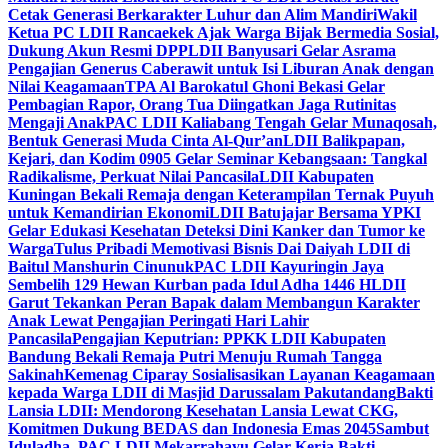
Cetak Generasi Berkarakter Luhur dan Alim Mandiri
Wakil
Ketua PC LDII Rancaekek Ajak Warga Bijak Bermedia Sosial,
Dukung Akun Resmi DPP
LDII Banyusari Gelar Asrama
Pengajian Generus Caberawit untuk Isi Liburan Anak dengan
Nilai Keagamaan
TPA Al Barokatul Ghoni Bekasi Gelar
Pembagian Rapor, Orang Tua Diingatkan Jaga Rutinitas
Mengaji Anak
PAC LDII Kaliabang Tengah Gelar Munaqosah,
Bentuk Generasi Muda Cinta Al-Qur’an
LDII Balikpapan,
Kejari, dan Kodim 0905 Gelar Seminar Kebangsaan: Tangkal
Radikalisme, Perkuat Nilai Pancasila
LDII Kabupaten
Kuningan Bekali Remaja dengan Keterampilan Ternak Puyuh
untuk Kemandirian Ekonomi
LDII Batujajar Bersama YPKI
Gelar Edukasi Kesehatan Deteksi Dini Kanker dan Tumor ke
Warga
Tulus Pribadi Memotivasi Bisnis Dai Daiyah LDII di
Baitul Manshurin Cinunuk
PAC LDII Kayuringin Jaya
Sembelih 129 Hewan Kurban pada Idul Adha 1446 H
LDII
Garut Tekankan Peran Bapak dalam Membangun Karakter
Anak Lewat Pengajian Peringati Hari Lahir
Pancasila
Pengajian Keputrian: PPKK LDII Kabupaten
Bandung Bekali Remaja Putri Menuju Rumah Tangga
Sakinah
Kemenag Ciparay Sosialisasikan Layanan Keagamaan
kepada Warga LDII di Masjid Darussalam Pakutandang
Bakti
Lansia LDII: Mendorong Kesehatan Lansia Lewat CKG,
Komitmen Dukung BEDAS dan Indonesia Emas 2045
Sambut
Iduladha, PAC LDII Mekarrahayu Gelar Kerja Bakti