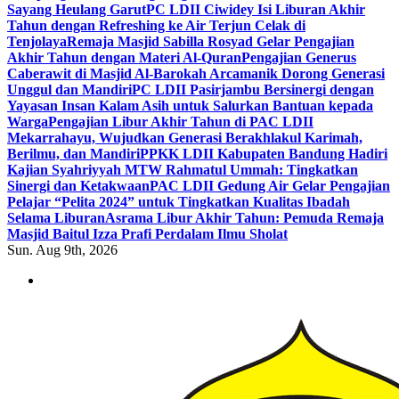
Sayang Heulang Garut
PC LDII Ciwidey Isi Liburan Akhir
Tahun dengan Refreshing ke Air Terjun Celak di
Tenjolaya
Remaja Masjid Sabilla Rosyad Gelar Pengajian
Akhir Tahun dengan Materi Al-Quran
Pengajian Generus
Caberawit di Masjid Al-Barokah Arcamanik Dorong Generasi
Unggul dan Mandiri
PC LDII Pasirjambu Bersinergi dengan
Yayasan Insan Kalam Asih untuk Salurkan Bantuan kepada
Warga
Pengajian Libur Akhir Tahun di PAC LDII
Mekarrahayu, Wujudkan Generasi Berakhlakul Karimah,
Berilmu, dan Mandiri
PPKK LDII Kabupaten Bandung Hadiri
Kajian Syahriyyah MTW Rahmatul Ummah: Tingkatkan
Sinergi dan Ketakwaan
PAC LDII Gedung Air Gelar Pengajian
Pelajar “Pelita 2024” untuk Tingkatkan Kualitas Ibadah
Selama Liburan
Asrama Libur Akhir Tahun: Pemuda Remaja
Masjid Baitul Izza Prafi Perdalam Ilmu Sholat
Sun. Aug 9th, 2026