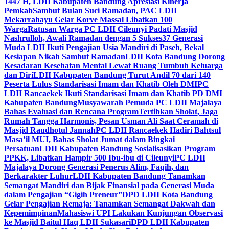
1447 H, LDII Kabupaten Bandung Apresiasi Kinerja
Pemkab
Sambut Bulan Suci Ramadan, PAC LDII
Mekarrahayu Gelar Korve Massal Libatkan 100
Warga
Ratusan Warga PC LDII Cileunyi Padati Masjid
Nashrulloh, Awali Ramadan dengan 5 Sukses
37 Generasi
Muda LDII Ikuti Pengajian Usia Mandiri di Paseh, Bekal
Kesiapan Nikah Sambut Ramadan
LDII Kota Bandung Dorong
Kesadaran Kesehatan Mental Lewat Ruang Tumbuh Keluarga
dan Diri
LDII Kabupaten Bandung Turut Andil 70 dari 140
Peserta Lulus Standarisasi Imam dan Khatib Oleh DMI
PC
LDII Rancaekek Ikuti Standarisasi Imam dan Khatib PD DMI
Kabupaten Bandung
Musyawarah Pemuda PC LDII Majalaya
Bahas Evaluasi dan Rencana Program
Tertibkan Sholat, Jaga
Rumah Tangga Harmonis, Pesan Usman Ali Saat Ceramah di
Masjid Raudhotul Jannah
PC LDII Rancaekek Hadiri Bahtsul
Masa’il MUI, Bahas Sholat Jumat dalam Bingkai
Persatuan
LDII Kabupaten Bandung Sosialisasikan Program
PPKK, Libatkan Hampir 500 Ibu-ibu di Cileunyi
PC LDII
Majalaya Dorong Generasi Penerus Alim, Faqih, dan
Berkarakter Luhur
LDII Kabupaten Bandung Tanamkan
Semangat Mandiri dan Bijak Finansial pada Generasi Muda
dalam Pengajian “Gigih Preneur”
DPD LDII Kota Bandung
Gelar Pengajian Remaja: Tanamkan Semangat Dakwah dan
Kepemimpinan
Mahasiswi UPI Lakukan Kunjungan Observasi
ke Masjid Baitul Haq LDII Sukasari
DPD LDII Kabupaten