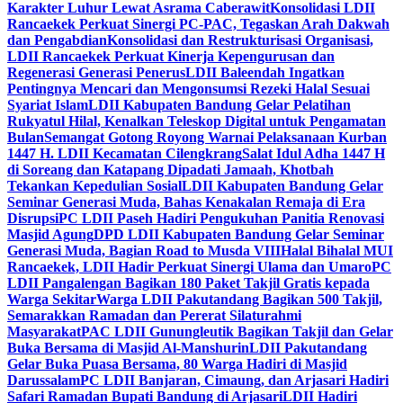
Karakter Luhur Lewat Asrama Caberawit
Konsolidasi LDII
Rancaekek Perkuat Sinergi PC-PAC, Tegaskan Arah Dakwah
dan Pengabdian
Konsolidasi dan Restrukturisasi Organisasi,
LDII Rancaekek Perkuat Kinerja Kepengurusan dan
Regenerasi Generasi Penerus
LDII Baleendah Ingatkan
Pentingnya Mencari dan Mengonsumsi Rezeki Halal Sesuai
Syariat Islam
LDII Kabupaten Bandung Gelar Pelatihan
Rukyatul Hilal, Kenalkan Teleskop Digital untuk Pengamatan
Bulan
Semangat Gotong Royong Warnai Pelaksanaan Kurban
1447 H. LDII Kecamatan Cilengkrang
Salat Idul Adha 1447 H
di Soreang dan Katapang Dipadati Jamaah, Khotbah
Tekankan Kepedulian Sosial
LDII Kabupaten Bandung Gelar
Seminar Generasi Muda, Bahas Kenakalan Remaja di Era
Disrupsi
PC LDII Paseh Hadiri Pengukuhan Panitia Renovasi
Masjid Agung
DPD LDII Kabupaten Bandung Gelar Seminar
Generasi Muda, Bagian Road to Musda VIII
Halal Bihalal MUI
Rancaekek, LDII Hadir Perkuat Sinergi Ulama dan Umaro
PC
LDII Pangalengan Bagikan 180 Paket Takjil Gratis kepada
Warga Sekitar
Warga LDII Pakutandang Bagikan 500 Takjil,
Semarakkan Ramadan dan Pererat Silaturahmi
Masyarakat
PAC LDII Gunungleutik Bagikan Takjil dan Gelar
Buka Bersama di Masjid Al-Manshurin
LDII Pakutandang
Gelar Buka Puasa Bersama, 80 Warga Hadiri di Masjid
Darussalam
PC LDII Banjaran, Cimaung, dan Arjasari Hadiri
Safari Ramadan Bupati Bandung di Arjasari
LDII Hadiri