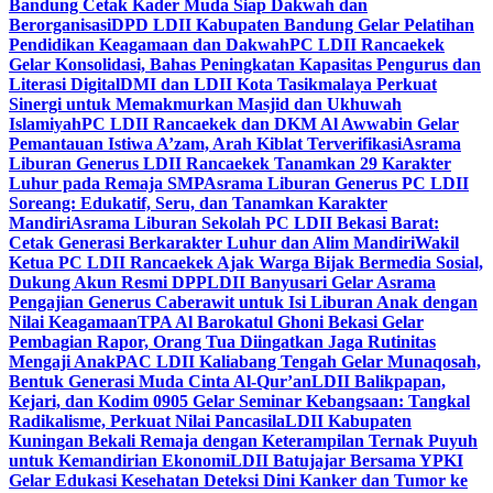
Bandung Cetak Kader Muda Siap Dakwah dan
Berorganisasi
DPD LDII Kabupaten Bandung Gelar Pelatihan
Pendidikan Keagamaan dan Dakwah
PC LDII Rancaekek
Gelar Konsolidasi, Bahas Peningkatan Kapasitas Pengurus dan
Literasi Digital
DMI dan LDII Kota Tasikmalaya Perkuat
Sinergi untuk Memakmurkan Masjid dan Ukhuwah
Islamiyah
PC LDII Rancaekek dan DKM Al Awwabin Gelar
Pemantauan Istiwa A’zam, Arah Kiblat Terverifikasi
Asrama
Liburan Generus LDII Rancaekek Tanamkan 29 Karakter
Luhur pada Remaja SMP
Asrama Liburan Generus PC LDII
Soreang: Edukatif, Seru, dan Tanamkan Karakter
Mandiri
Asrama Liburan Sekolah PC LDII Bekasi Barat:
Cetak Generasi Berkarakter Luhur dan Alim Mandiri
Wakil
Ketua PC LDII Rancaekek Ajak Warga Bijak Bermedia Sosial,
Dukung Akun Resmi DPP
LDII Banyusari Gelar Asrama
Pengajian Generus Caberawit untuk Isi Liburan Anak dengan
Nilai Keagamaan
TPA Al Barokatul Ghoni Bekasi Gelar
Pembagian Rapor, Orang Tua Diingatkan Jaga Rutinitas
Mengaji Anak
PAC LDII Kaliabang Tengah Gelar Munaqosah,
Bentuk Generasi Muda Cinta Al-Qur’an
LDII Balikpapan,
Kejari, dan Kodim 0905 Gelar Seminar Kebangsaan: Tangkal
Radikalisme, Perkuat Nilai Pancasila
LDII Kabupaten
Kuningan Bekali Remaja dengan Keterampilan Ternak Puyuh
untuk Kemandirian Ekonomi
LDII Batujajar Bersama YPKI
Gelar Edukasi Kesehatan Deteksi Dini Kanker dan Tumor ke