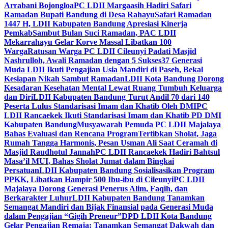
Arrabani Bojongloa
PC LDII Margaasih Hadiri Safari
Ramadan Bupati Bandung di Desa Rahayu
Safari Ramadan
1447 H, LDII Kabupaten Bandung Apresiasi Kinerja
Pemkab
Sambut Bulan Suci Ramadan, PAC LDII
Mekarrahayu Gelar Korve Massal Libatkan 100
Warga
Ratusan Warga PC LDII Cileunyi Padati Masjid
Nashrulloh, Awali Ramadan dengan 5 Sukses
37 Generasi
Muda LDII Ikuti Pengajian Usia Mandiri di Paseh, Bekal
Kesiapan Nikah Sambut Ramadan
LDII Kota Bandung Dorong
Kesadaran Kesehatan Mental Lewat Ruang Tumbuh Keluarga
dan Diri
LDII Kabupaten Bandung Turut Andil 70 dari 140
Peserta Lulus Standarisasi Imam dan Khatib Oleh DMI
PC
LDII Rancaekek Ikuti Standarisasi Imam dan Khatib PD DMI
Kabupaten Bandung
Musyawarah Pemuda PC LDII Majalaya
Bahas Evaluasi dan Rencana Program
Tertibkan Sholat, Jaga
Rumah Tangga Harmonis, Pesan Usman Ali Saat Ceramah di
Masjid Raudhotul Jannah
PC LDII Rancaekek Hadiri Bahtsul
Masa’il MUI, Bahas Sholat Jumat dalam Bingkai
Persatuan
LDII Kabupaten Bandung Sosialisasikan Program
PPKK, Libatkan Hampir 500 Ibu-ibu di Cileunyi
PC LDII
Majalaya Dorong Generasi Penerus Alim, Faqih, dan
Berkarakter Luhur
LDII Kabupaten Bandung Tanamkan
Semangat Mandiri dan Bijak Finansial pada Generasi Muda
dalam Pengajian “Gigih Preneur”
DPD LDII Kota Bandung
Gelar Pengajian Remaja: Tanamkan Semangat Dakwah dan