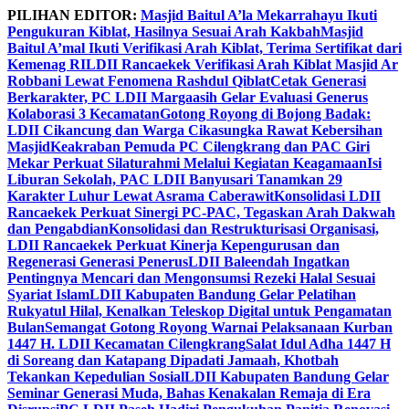
Skip
PILIHAN EDITOR:
Masjid Baitul A’la Mekarrahayu Ikuti
to
Pengukuran Kiblat, Hasilnya Sesuai Arah Kakbah
Masjid
content
Baitul A’mal Ikuti Verifikasi Arah Kiblat, Terima Sertifikat dari
Kemenag RI
LDII Rancaekek Verifikasi Arah Kiblat Masjid Ar
Robbani Lewat Fenomena Rashdul Qiblat
Cetak Generasi
Berkarakter, PC LDII Margaasih Gelar Evaluasi Generus
Kolaborasi 3 Kecamatan
Gotong Royong di Bojong Badak:
LDII Cikancung dan Warga Cikasungka Rawat Kebersihan
Masjid
Keakraban Pemuda PC Cilengkrang dan PAC Giri
Mekar Perkuat Silaturahmi Melalui Kegiatan Keagamaan
Isi
Liburan Sekolah, PAC LDII Banyusari Tanamkan 29
Karakter Luhur Lewat Asrama Caberawit
Konsolidasi LDII
Rancaekek Perkuat Sinergi PC-PAC, Tegaskan Arah Dakwah
dan Pengabdian
Konsolidasi dan Restrukturisasi Organisasi,
LDII Rancaekek Perkuat Kinerja Kepengurusan dan
Regenerasi Generasi Penerus
LDII Baleendah Ingatkan
Pentingnya Mencari dan Mengonsumsi Rezeki Halal Sesuai
Syariat Islam
LDII Kabupaten Bandung Gelar Pelatihan
Rukyatul Hilal, Kenalkan Teleskop Digital untuk Pengamatan
Bulan
Semangat Gotong Royong Warnai Pelaksanaan Kurban
1447 H. LDII Kecamatan Cilengkrang
Salat Idul Adha 1447 H
di Soreang dan Katapang Dipadati Jamaah, Khotbah
Tekankan Kepedulian Sosial
LDII Kabupaten Bandung Gelar
Seminar Generasi Muda, Bahas Kenakalan Remaja di Era