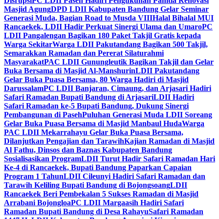
Disrupsi
PC LDII Paseh Hadiri Pengukuhan Panitia Renovasi
Masjid Agung
DPD LDII Kabupaten Bandung Gelar Seminar
Generasi Muda, Bagian Road to Musda VIII
Halal Bihalal MUI
Rancaekek, LDII Hadir Perkuat Sinergi Ulama dan Umaro
PC
LDII Pangalengan Bagikan 180 Paket Takjil Gratis kepada
Warga Sekitar
Warga LDII Pakutandang Bagikan 500 Takjil,
Semarakkan Ramadan dan Pererat Silaturahmi
Masyarakat
PAC LDII Gunungleutik Bagikan Takjil dan Gelar
Buka Bersama di Masjid Al-Manshurin
LDII Pakutandang
Gelar Buka Puasa Bersama, 80 Warga Hadiri di Masjid
Darussalam
PC LDII Banjaran, Cimaung, dan Arjasari Hadiri
Safari Ramadan Bupati Bandung di Arjasari
LDII Hadiri
Safari Ramadan ke-5 Bupati Bandung, Dukung Sinergi
Pembangunan di Paseh
Puluhan Generasi Muda LDII Soreang
Gelar Buka Puasa Bersama di Masjid Manbaul Huda
Warga
PAC LDII Mekarrahayu Gelar Buka Puasa Bersama,
Dilanjutkan Pengajian dan Tarawih
Kajian Ramadan di Masjid
Al Fathu, Dinsos dan Baznas Kabupaten Bandung
Sosialisasikan Program
LDII Turut Hadir Safari Ramadan Hari
Ke-4 di Rancaekek, Bupati Bandung Paparkan Capaian
Program 1 Tahun
LDII Cileunyi Hadiri Safari Ramadan dan
Tarawih Keliling Bupati Bandung di Bojongsoang
LDII
Rancaekek Beri Pembekalan 5 Sukses Ramadan di Masjid
Arrabani Bojongloa
PC LDII Margaasih Hadiri Safari
Ramadan Bupati Bandung di Desa Rahayu
Safari Ramadan