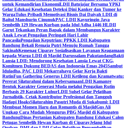
untuk Kemandirian Ekonomi
LDII Batujajar Bersama YPKI
Gelar Edukasi Kesehatan Deteksi Dini Kanker dan Tumor ke
Warga
Tulus Pribadi Memotivasi Bisnis Dai Daiyah LDII di
Baitul Manshurin Cinunuk
PAC LDII Kayuringin Jaya
Sembelih 129 Hewan Kurban pada Idul Adha 1446 H
LDII
Garut Tekankan Peran Bapak dalam Membangun Karakter
Anak Lewat Pengajian Peringati Hari Lahir
Pancasila
Pengajian Keputrian: PPKK LDII Kabupaten
Bandung Bekali Remaja Putri Menuju Rumah Tangga
Sakinah
Kemenag Ciparay Sosialisasikan Layanan Keagamaan
kepada Warga LDII di Masjid Darussalam Pakutandang
Bakti
Lansia LDII: Mendorong Kesehatan Lansia Lewat CKG,
Komitmen Dukung BEDAS dan Indonesia Emas 2045
Sambut
Iduladha, PAC LDII Mekarrahayu Gelar Kerja Bakti
Rutin
Fun Gathering Generus LDII Ketileng dan Kramatwatu:
Pererat Silaturahmi dalam Kebersamaan
LDII Kamanre
Bentuk Karakter Generasi Muda melalui Pengajian Rutin
Berbasis 29 Karakter Luhur
LDII Sulsel Gelar Pelatihan
Jurnalistik, Cetak Kontributor Profesional dan Tangguh
Hadapi Hoaks
Silaturahim Pasutri Muda di Sukabumi: LDII
Membuat Momen Haru dan Romantis di Masjid
Gus Ali
Ungkap Cara Mudah Mengurus PBG Masjid di Kabupaten
Bandung
Dinas Pertanian Kabupaten Bandung Edukasi Calon
Petugas Sembelih Hewan Kurban di Ciparay
Jelang Idul
Qurban, DMI dan LDII Gelar Pelatihan Penyembelihan