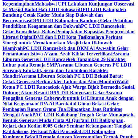
Kepemimpinan
Mahasiswi UPI Lakukan Kunjungan Observasi
ke Masjid Baitul Haq LDII Sukasari
DPD LDII Kabupaten
Bandung Cetak Kader Muda Siap Dakwah dan
Berorganisasi
DPD LDII Kabupaten Bandung Gelar Pelatihan
Pendidikan Keagamaan dan Dakwah
PC LDII Rancaekek
Gelar Konsolidasi, Bahas Peningkatan Kapasitas Pengurus dan
Literasi Digital
DMI dan LDII Kota Tasikmalaya Perkuat
Sinergi untuk Memakmurkan Masjid dan Ukhuwah
Islamiyah
PC LDII Rancaekek dan DKM Al Awwabin Gelar
Pemantauan Istiwa A’zam, Arah Kiblat Terverifikasi
Asrama
Liburan Generus LDII Rancaekek Tanamkan 29 Karakter
Luhur pada Remaja SMP
Asrama Liburan Generus PC LDII
Soreang: Edukatif, Seru, dan Tanamkan Karakter
Mandiri
Asrama Liburan Sekolah PC LDII Bekasi Barat:
Cetak Generasi Berkarakter Luhur dan Alim Mandiri
Wakil
Ketua PC LDII Rancaekek Ajak Warga Bijak Bermedia Sosial,
Dukung Akun Resmi DPP
LDII Banyusari Gelar Asrama
Pengajian Generus Caberawit untuk Isi Liburan Anak dengan
Nilai Keagamaan
TPA Al Barokatul Ghoni Bekasi Gelar
Pembagian Rapor, Orang Tua Diingatkan Jaga Rutinitas
Mengaji Anak
PAC LDII Kaliabang Tengah Gelar Munaqosah,
Bentuk Generasi Muda Cinta Al-Qur’an
LDII Balikpapan,
Kejari, dan Kodim 0905 Gelar Seminar Kebangsaan: Tangkal
Radikalisme, Perkuat Nilai Pancasila
LDII Kabupaten
Kuningan Bekali Remaja dengan Keterampilan Ternak Puyuh