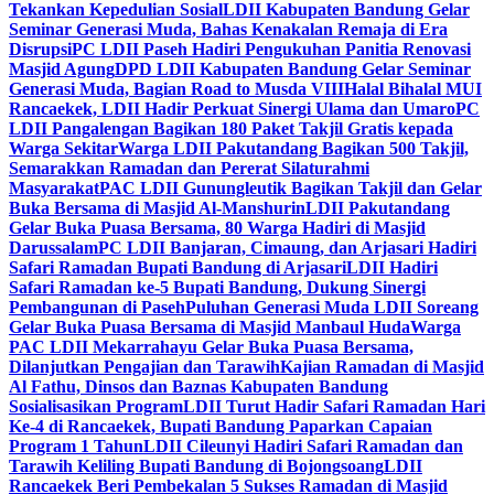
Tekankan Kepedulian Sosial
LDII Kabupaten Bandung Gelar
Seminar Generasi Muda, Bahas Kenakalan Remaja di Era
Disrupsi
PC LDII Paseh Hadiri Pengukuhan Panitia Renovasi
Masjid Agung
DPD LDII Kabupaten Bandung Gelar Seminar
Generasi Muda, Bagian Road to Musda VIII
Halal Bihalal MUI
Rancaekek, LDII Hadir Perkuat Sinergi Ulama dan Umaro
PC
LDII Pangalengan Bagikan 180 Paket Takjil Gratis kepada
Warga Sekitar
Warga LDII Pakutandang Bagikan 500 Takjil,
Semarakkan Ramadan dan Pererat Silaturahmi
Masyarakat
PAC LDII Gunungleutik Bagikan Takjil dan Gelar
Buka Bersama di Masjid Al-Manshurin
LDII Pakutandang
Gelar Buka Puasa Bersama, 80 Warga Hadiri di Masjid
Darussalam
PC LDII Banjaran, Cimaung, dan Arjasari Hadiri
Safari Ramadan Bupati Bandung di Arjasari
LDII Hadiri
Safari Ramadan ke-5 Bupati Bandung, Dukung Sinergi
Pembangunan di Paseh
Puluhan Generasi Muda LDII Soreang
Gelar Buka Puasa Bersama di Masjid Manbaul Huda
Warga
PAC LDII Mekarrahayu Gelar Buka Puasa Bersama,
Dilanjutkan Pengajian dan Tarawih
Kajian Ramadan di Masjid
Al Fathu, Dinsos dan Baznas Kabupaten Bandung
Sosialisasikan Program
LDII Turut Hadir Safari Ramadan Hari
Ke-4 di Rancaekek, Bupati Bandung Paparkan Capaian
Program 1 Tahun
LDII Cileunyi Hadiri Safari Ramadan dan
Tarawih Keliling Bupati Bandung di Bojongsoang
LDII
Rancaekek Beri Pembekalan 5 Sukses Ramadan di Masjid