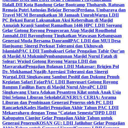
Halal
LDII Kota Bandung Gelar Bootcamp Thoharoh, Ratusan
Remaja Putri Antusias Belajar Bersuci
Perdana, Umbaraya dan
Travel MCM Berangkatkan 38 Jamaah Umroh
Warga LDII
PC Bekasi Barat Laksanakan Aksi Kebersihan di Masjid
Annajah Kranji Sambut Ramadhan 1446 H
PC LDII Soreang
Gelar Gotong Royong Pengecoran Atap Masjid Roudhotul
Jannah
LDII Bayongbong Tingkatkan Wawasan Kebangsaan
Generasi Muda Bersama Danramil
PAC LDII dan MUI Desa
Hanjuang: Sinergi Perkuat Toleransi dan Ukhuwah
Islamiah
PAC LDII Tambaksari Gelar Pengajian Tafsir Qur’an
di Masjid Al Mukmin
Pembangunan Masjid Nurul Fatah di
Solear: Wujud Gotong Royong Warga LDII dan
Masyarakat
Pengajian Bulanan LDII Makassar: Brigjen Pol
Dr. Mokhamad Ngajib Apresiasi Toleransi dan Sinergi
Warga
LDII Singkawang Sambut Positif dan Dukung Penuh
Kegiatan Safari Fajar
PAC LDII Banyusari Gotong Royong
Bangun Fasilitas Baru di Masjid Nurul Ahya
PC LDII
Singkawang Utara Adakan Pesantren Kilat untuk Anak Usia
Dini Selama Liburan Sekolah
GENERUS CERIA: Asrama
Liburan dan Pembinaan Generasi Penerus oleh PC LDII
Rancaekek
Kades Hadiri Pengajian Akhir Tahun PAC LDII
Mekarrahayu dengan Tema “Catatan Semesta”
DPD LDII
Kabupaten Cianjur Gelar Pengajian Akhir Tahun untuk
Generasi Penerus
KOSAN GU: LDII Jatiluhur Gelar Pengajian