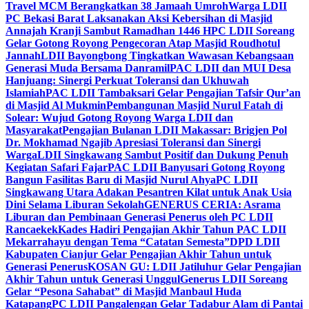
Travel MCM Berangkatkan 38 Jamaah Umroh
Warga LDII
PC Bekasi Barat Laksanakan Aksi Kebersihan di Masjid
Annajah Kranji Sambut Ramadhan 1446 H
PC LDII Soreang
Gelar Gotong Royong Pengecoran Atap Masjid Roudhotul
Jannah
LDII Bayongbong Tingkatkan Wawasan Kebangsaan
Generasi Muda Bersama Danramil
PAC LDII dan MUI Desa
Hanjuang: Sinergi Perkuat Toleransi dan Ukhuwah
Islamiah
PAC LDII Tambaksari Gelar Pengajian Tafsir Qur’an
di Masjid Al Mukmin
Pembangunan Masjid Nurul Fatah di
Solear: Wujud Gotong Royong Warga LDII dan
Masyarakat
Pengajian Bulanan LDII Makassar: Brigjen Pol
Dr. Mokhamad Ngajib Apresiasi Toleransi dan Sinergi
Warga
LDII Singkawang Sambut Positif dan Dukung Penuh
Kegiatan Safari Fajar
PAC LDII Banyusari Gotong Royong
Bangun Fasilitas Baru di Masjid Nurul Ahya
PC LDII
Singkawang Utara Adakan Pesantren Kilat untuk Anak Usia
Dini Selama Liburan Sekolah
GENERUS CERIA: Asrama
Liburan dan Pembinaan Generasi Penerus oleh PC LDII
Rancaekek
Kades Hadiri Pengajian Akhir Tahun PAC LDII
Mekarrahayu dengan Tema “Catatan Semesta”
DPD LDII
Kabupaten Cianjur Gelar Pengajian Akhir Tahun untuk
Generasi Penerus
KOSAN GU: LDII Jatiluhur Gelar Pengajian
Akhir Tahun untuk Generasi Unggul
Generus LDII Soreang
Gelar “Pesona Sahabat” di Masjid Manbaul Huda
Katapang
PC LDII Pangalengan Gelar Tadabur Alam di Pantai