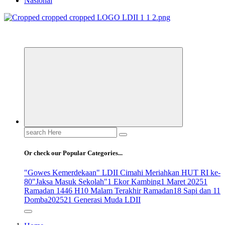
Nasional
ldiikabbandung.or.id
Search
for:
Or check our Popular Categories...
"Gowes Kemerdekaan" LDII Cimahi Meriahkan HUT RI ke-
80
"Jaksa Masuk Sekolah"
1 Ekor Kambing
1 Maret 2025
1
Ramadan 1446 H
10 Malam Terakhir Ramadan
18 Sapi dan 11
Domba
2025
21 Generasi Muda LDII