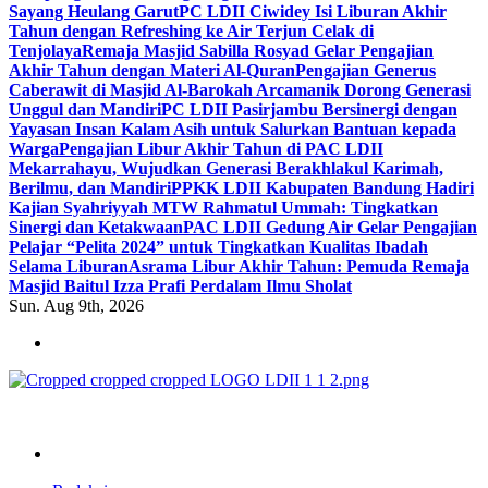
Sayang Heulang Garut
PC LDII Ciwidey Isi Liburan Akhir
Tahun dengan Refreshing ke Air Terjun Celak di
Tenjolaya
Remaja Masjid Sabilla Rosyad Gelar Pengajian
Akhir Tahun dengan Materi Al-Quran
Pengajian Generus
Caberawit di Masjid Al-Barokah Arcamanik Dorong Generasi
Unggul dan Mandiri
PC LDII Pasirjambu Bersinergi dengan
Yayasan Insan Kalam Asih untuk Salurkan Bantuan kepada
Warga
Pengajian Libur Akhir Tahun di PAC LDII
Mekarrahayu, Wujudkan Generasi Berakhlakul Karimah,
Berilmu, dan Mandiri
PPKK LDII Kabupaten Bandung Hadiri
Kajian Syahriyyah MTW Rahmatul Ummah: Tingkatkan
Sinergi dan Ketakwaan
PAC LDII Gedung Air Gelar Pengajian
Pelajar “Pelita 2024” untuk Tingkatkan Kualitas Ibadah
Selama Liburan
Asrama Libur Akhir Tahun: Pemuda Remaja
Masjid Baitul Izza Prafi Perdalam Ilmu Sholat
Sun. Aug 9th, 2026
ldiikabbandung.or.id