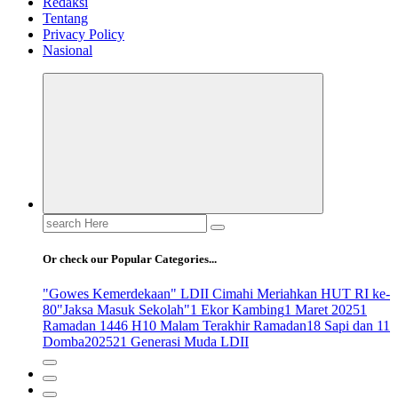
Redaksi
Tentang
Privacy Policy
Nasional
Search
for:
Or check our Popular Categories...
"Gowes Kemerdekaan" LDII Cimahi Meriahkan HUT RI ke-
80
"Jaksa Masuk Sekolah"
1 Ekor Kambing
1 Maret 2025
1
Ramadan 1446 H
10 Malam Terakhir Ramadan
18 Sapi dan 11
Domba
2025
21 Generasi Muda LDII