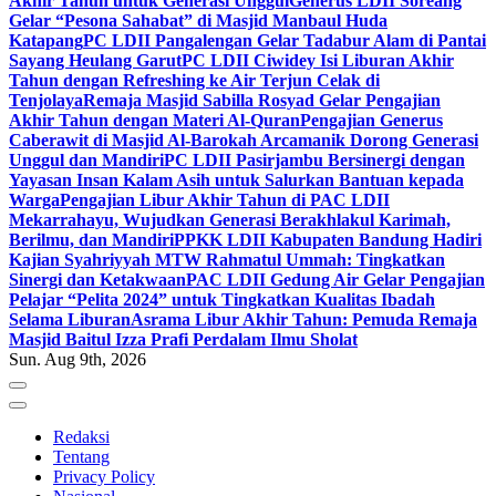
Akhir Tahun untuk Generasi Unggul
Generus LDII Soreang
Gelar “Pesona Sahabat” di Masjid Manbaul Huda
Katapang
PC LDII Pangalengan Gelar Tadabur Alam di Pantai
Sayang Heulang Garut
PC LDII Ciwidey Isi Liburan Akhir
Tahun dengan Refreshing ke Air Terjun Celak di
Tenjolaya
Remaja Masjid Sabilla Rosyad Gelar Pengajian
Akhir Tahun dengan Materi Al-Quran
Pengajian Generus
Caberawit di Masjid Al-Barokah Arcamanik Dorong Generasi
Unggul dan Mandiri
PC LDII Pasirjambu Bersinergi dengan
Yayasan Insan Kalam Asih untuk Salurkan Bantuan kepada
Warga
Pengajian Libur Akhir Tahun di PAC LDII
Mekarrahayu, Wujudkan Generasi Berakhlakul Karimah,
Berilmu, dan Mandiri
PPKK LDII Kabupaten Bandung Hadiri
Kajian Syahriyyah MTW Rahmatul Ummah: Tingkatkan
Sinergi dan Ketakwaan
PAC LDII Gedung Air Gelar Pengajian
Pelajar “Pelita 2024” untuk Tingkatkan Kualitas Ibadah
Selama Liburan
Asrama Libur Akhir Tahun: Pemuda Remaja
Masjid Baitul Izza Prafi Perdalam Ilmu Sholat
Sun. Aug 9th, 2026
Redaksi
Tentang
Privacy Policy