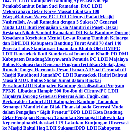
1447 H, LDII Kabupaten Bandung Apresiasi Kinerja
Pemkab
Sambut Bulan Suci Ramadan, PAC LDII
Mekarrahayu Gelar Korve Massal Libatkan 100
Warga
Ratusan Warga PC LDII Cileunyi Padati Masjid
Nashrulloh, Awali Ramadan dengan 5 Sukses
37 Generasi
Muda LDII Ikuti Pengajian Usia Mandiri di Paseh, Bekal
Kesiapan Nikah Sambut Ramadan
LDII Kota Bandung Dorong
Kesadaran Kesehatan Mental Lewat Ruang Tumbuh Keluarga
dan Diri
LDII Kabupaten Bandung Turut Andil 70 dari 140
Peserta Lulus Standarisasi Imam dan Khatib Oleh DMI
PC
LDII Rancaekek Ikuti Standarisasi Imam dan Khatib PD DMI
Kabupaten Bandung
Musyawarah Pemuda PC LDII Majalaya
Bahas Evaluasi dan Rencana Program
Tertibkan Sholat, Jaga
Rumah Tangga Harmonis, Pesan Usman Ali Saat Ceramah di
Masjid Raudhotul Jannah
PC LDII Rancaekek Hadiri Bahtsul
Masa’il MUI, Bahas Sholat Jumat dalam Bingkai
Persatuan
LDII Kabupaten Bandung Sosialisasikan Program
PPKK, Libatkan Hampir 500 Ibu-ibu di Cileunyi
PC LDII
Majalaya Dorong Generasi Penerus Alim, Faqih, dan
Berkarakter Luhur
LDII Kabupaten Bandung Tanamkan
Semangat Mandiri dan Bijak Finansial pada Generasi Muda
dalam Pengajian “Gigih Preneur”
DPD LDII Kota Bandung
Gelar Pengajian Remaja: Tanamkan Semangat Dakwah dan
Kepemimpinan
Mahasiswi UPI Lakukan Kunjungan Observasi
ke Masjid Baitul Haq LDII Sukasari
DPD LDII Kabupaten