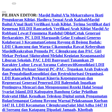
PILIHAN EDITOR:
Masjid Baitul A’la Mekarrahayu Ikuti
Pengukuran Kiblat, Hasilnya Sesuai Arah Kakbah
Masjid
Baitul A’mal Ikuti Verifikasi Arah Kiblat, Terima Sertifikat dari
Kemenag RI
LDII Rancaekek Verifikasi Arah Kiblat Masjid Ar
Robbani Lewat Fenomena Rashdul Qiblat
Cetak Generasi
Berkarakter, PC LDII Margaasih Gelar Evaluasi Generus
Kolaborasi 3 Kecamatan
Gotong Royong di Bojong Badak:
LDII Cikancung dan Warga Cikasungka Rawat Kebersihan
Masjid
Keakraban Pemuda PC Cilengkrang dan PAC Giri
Mekar Perkuat Silaturahmi Melalui Kegiatan Keagamaan
Isi
Liburan Sekolah, PAC LDII Banyusari Tanamkan 29
Karakter Luhur Lewat Asrama Caberawit
Konsolidasi LDII
Rancaekek Perkuat Sinergi PC-PAC, Tegaskan Arah Dakwah
dan Pengabdian
Konsolidasi dan Restrukturisasi Organisasi,
LDII Rancaekek Perkuat Kinerja Kepengurusan dan
Regenerasi Generasi Penerus
LDII Baleendah Ingatkan
Pentingnya Mencari dan Mengonsumsi Rezeki Halal Sesuai
Syariat Islam
LDII Kabupaten Bandung Gelar Pelatihan
Rukyatul Hilal, Kenalkan Teleskop Digital untuk Pengamatan
Bulan
Semangat Gotong Royong Warnai Pelaksanaan Kurban
1447 H. LDII Kecamatan Cilengkrang
Salat Idul Adha 1447 H
di Soreang dan Katapang Dipadati Jamaah, Khotbah