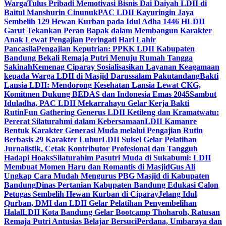
Warga
Tulus Pribadi Memotivasi Bisnis Dai Daiyah LDII di
Baitul Manshurin Cinunuk
PAC LDII Kayuringin Jaya
Sembelih 129 Hewan Kurban pada Idul Adha 1446 H
LDII
Garut Tekankan Peran Bapak dalam Membangun Karakter
Anak Lewat Pengajian Peringati Hari Lahir
Pancasila
Pengajian Keputrian: PPKK LDII Kabupaten
Bandung Bekali Remaja Putri Menuju Rumah Tangga
Sakinah
Kemenag Ciparay Sosialisasikan Layanan Keagamaan
kepada Warga LDII di Masjid Darussalam Pakutandang
Bakti
Lansia LDII: Mendorong Kesehatan Lansia Lewat CKG,
Komitmen Dukung BEDAS dan Indonesia Emas 2045
Sambut
Iduladha, PAC LDII Mekarrahayu Gelar Kerja Bakti
Rutin
Fun Gathering Generus LDII Ketileng dan Kramatwatu:
Pererat Silaturahmi dalam Kebersamaan
LDII Kamanre
Bentuk Karakter Generasi Muda melalui Pengajian Rutin
Berbasis 29 Karakter Luhur
LDII Sulsel Gelar Pelatihan
Jurnalistik, Cetak Kontributor Profesional dan Tangguh
Hadapi Hoaks
Silaturahim Pasutri Muda di Sukabumi: LDII
Membuat Momen Haru dan Romantis di Masjid
Gus Ali
Ungkap Cara Mudah Mengurus PBG Masjid di Kabupaten
Bandung
Dinas Pertanian Kabupaten Bandung Edukasi Calon
Petugas Sembelih Hewan Kurban di Ciparay
Jelang Idul
Qurban, DMI dan LDII Gelar Pelatihan Penyembelihan
Halal
LDII Kota Bandung Gelar Bootcamp Thoharoh, Ratusan
Remaja Putri Antusias Belajar Bersuci
Perdana, Umbaraya dan