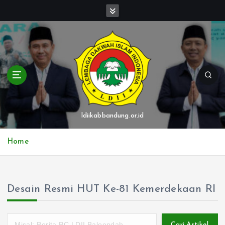
S
k
i
p
t
o
c
o
n
t
ldiikabbandung.or.id
e
n
Home
t
Desain Resmi HUT Ke-81 Kemerdekaan RI
Cari Artikel