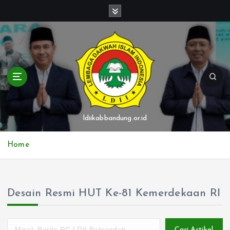
S
k
i
p
t
o
c
o
n
t
ldiikabbandung.or.id
e
n
Home
t
Desain Resmi HUT Ke-81 Kemerdekaan RI
Cari Artikel