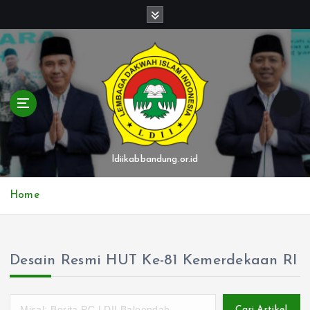
S
k
i
p
t
o
c
o
n
t
ldiikabbandung.or.id
e
n
Home
t
Desain Resmi HUT Ke-81 Kemerdekaan RI
Cari Artikel