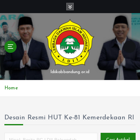
S
k
i
p
t
o
c
o
n
t
ldiikabbandung.or.id
e
n
Home
t
Desain Resmi HUT Ke-81 Kemerdekaan RI
Cari Artikel