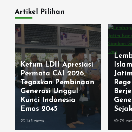
Artikel Pilihan
Lemb
Ketum LDII Apresiasi
Isla
Permata CAI 2026,
Jati
Tegaskan Pembinaan
Rege
Generasi Unggul
Berj
Kunci Indonesia
Gene
Emas 2045
Sejak
143 views
79 vie