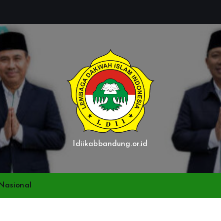
ldiikabbandung.or.id
Nasional