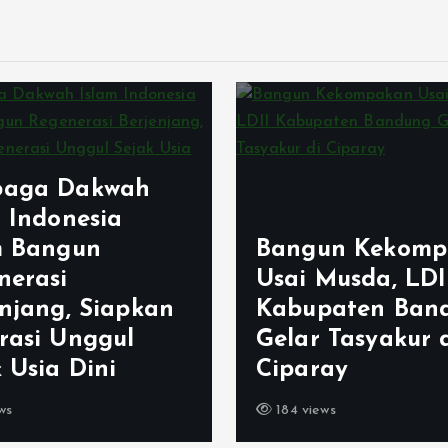
aga Dakwah
m Indonesia
m Bangun
Bangun Kekomp
nerasi
Usai Musda, LDI
enjang, Siapkan
Kabupaten Ban
rasi Unggul
Gelar Tasyakur 
 Usia Dini
Ciparay
ws
184 views