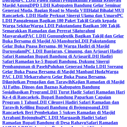
Disrupsi
PC LDII Paseh Hadiri Pengukuhan Panitia Renovasi
Masjid Agung
DPD LDII Kabupaten Bandung Gelar Seminar
Generasi Muda, Bagian Road to Musda VIII
Halal Bihalal MUI
Rancaekek, LDII Hadir Perkuat Sinergi Ulama dan Umaro
PC
LDII Pangalengan Bagikan 180 Paket Takjil Gratis kepada
Warga Sekitar
Warga LDII Pakutandang Bagikan 500 Takjil,
Semarakkan Ramadan dan Pererat Silaturahmi
Masyarakat
PAC LDII Gunungleutik Bagikan Takjil dan Gelar
Buka Bersama di Masjid Al-Manshurin
LDII Pakutandang
Gelar Buka Puasa Bersama, 80 Warga Hadiri di Masjid
Darussalam
PC LDII Banjaran, Cimaung, dan Arjasari Hadiri
Safari Ramadan Bupati Bandung di Arjasari
LDII Hadiri
Safari Ramadan ke-5 Bupati Bandung, Dukung Sinergi
Pembangunan di Paseh
Puluhan Generasi Muda LDII Soreang
Gelar Buka Puasa Bersama di Masjid Manbaul Huda
Warga
PAC LDII Mekarrahayu Gelar Buka Puasa Bersama,
Dilanjutkan Pengajian dan Tarawih
Kajian Ramadan di Masjid
Al Fathu, Dinsos dan Baznas Kabupaten Bandung
Sosialisasikan Program
LDII Turut Hadir Safari Ramadan Hari
Ke-4 di Rancaekek, Bupati Bandung Paparkan Capaian
Program 1 Tahun
LDII Cileunyi Hadiri Safari Ramadan dan
Tarawih Keliling Bupati Bandung di Bojongsoang
LDII
Rancaekek Beri Pembekalan 5 Sukses Ramadan di Masjid
Arrabani Bojongloa
PC LDII Margaasih Hadiri Safari
Ramadan Bupati Bandung di Desa Rahayu
Safari Ramadan