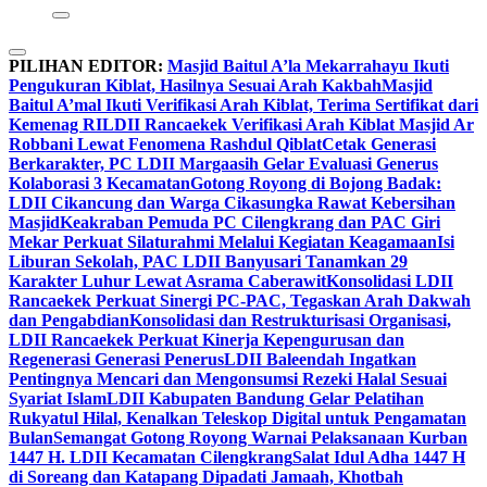
PILIHAN EDITOR:
Masjid Baitul A’la Mekarrahayu Ikuti
Pengukuran Kiblat, Hasilnya Sesuai Arah Kakbah
Masjid
Baitul A’mal Ikuti Verifikasi Arah Kiblat, Terima Sertifikat dari
Kemenag RI
LDII Rancaekek Verifikasi Arah Kiblat Masjid Ar
Robbani Lewat Fenomena Rashdul Qiblat
Cetak Generasi
Berkarakter, PC LDII Margaasih Gelar Evaluasi Generus
Kolaborasi 3 Kecamatan
Gotong Royong di Bojong Badak:
LDII Cikancung dan Warga Cikasungka Rawat Kebersihan
Masjid
Keakraban Pemuda PC Cilengkrang dan PAC Giri
Mekar Perkuat Silaturahmi Melalui Kegiatan Keagamaan
Isi
Liburan Sekolah, PAC LDII Banyusari Tanamkan 29
Karakter Luhur Lewat Asrama Caberawit
Konsolidasi LDII
Rancaekek Perkuat Sinergi PC-PAC, Tegaskan Arah Dakwah
dan Pengabdian
Konsolidasi dan Restrukturisasi Organisasi,
LDII Rancaekek Perkuat Kinerja Kepengurusan dan
Regenerasi Generasi Penerus
LDII Baleendah Ingatkan
Pentingnya Mencari dan Mengonsumsi Rezeki Halal Sesuai
Syariat Islam
LDII Kabupaten Bandung Gelar Pelatihan
Rukyatul Hilal, Kenalkan Teleskop Digital untuk Pengamatan
Bulan
Semangat Gotong Royong Warnai Pelaksanaan Kurban
1447 H. LDII Kecamatan Cilengkrang
Salat Idul Adha 1447 H
di Soreang dan Katapang Dipadati Jamaah, Khotbah