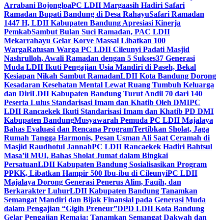
Arrabani Bojongloa
PC LDII Margaasih Hadiri Safari
Ramadan Bupati Bandung di Desa Rahayu
Safari Ramadan
1447 H, LDII Kabupaten Bandung Apresiasi Kinerja
Pemkab
Sambut Bulan Suci Ramadan, PAC LDII
Mekarrahayu Gelar Korve Massal Libatkan 100
Warga
Ratusan Warga PC LDII Cileunyi Padati Masjid
Nashrulloh, Awali Ramadan dengan 5 Sukses
37 Generasi
Muda LDII Ikuti Pengajian Usia Mandiri di Paseh, Bekal
Kesiapan Nikah Sambut Ramadan
LDII Kota Bandung Dorong
Kesadaran Kesehatan Mental Lewat Ruang Tumbuh Keluarga
dan Diri
LDII Kabupaten Bandung Turut Andil 70 dari 140
Peserta Lulus Standarisasi Imam dan Khatib Oleh DMI
PC
LDII Rancaekek Ikuti Standarisasi Imam dan Khatib PD DMI
Kabupaten Bandung
Musyawarah Pemuda PC LDII Majalaya
Bahas Evaluasi dan Rencana Program
Tertibkan Sholat, Jaga
Rumah Tangga Harmonis, Pesan Usman Ali Saat Ceramah di
Masjid Raudhotul Jannah
PC LDII Rancaekek Hadiri Bahtsul
Masa’il MUI, Bahas Sholat Jumat dalam Bingkai
Persatuan
LDII Kabupaten Bandung Sosialisasikan Program
PPKK, Libatkan Hampir 500 Ibu-ibu di Cileunyi
PC LDII
Majalaya Dorong Generasi Penerus Alim, Faqih, dan
Berkarakter Luhur
LDII Kabupaten Bandung Tanamkan
Semangat Mandiri dan Bijak Finansial pada Generasi Muda
dalam Pengajian “Gigih Preneur”
DPD LDII Kota Bandung
Gelar Pengajian Remaja: Tanamkan Semangat Dakwah dan