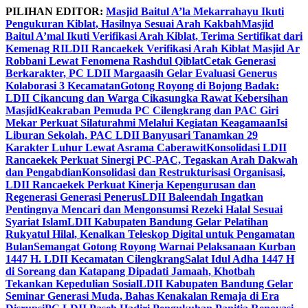
Skip
PILIHAN EDITOR:
Masjid Baitul A’la Mekarrahayu Ikuti
to
Pengukuran Kiblat, Hasilnya Sesuai Arah Kakbah
Masjid
content
Baitul A’mal Ikuti Verifikasi Arah Kiblat, Terima Sertifikat dari
Kemenag RI
LDII Rancaekek Verifikasi Arah Kiblat Masjid Ar
Robbani Lewat Fenomena Rashdul Qiblat
Cetak Generasi
Berkarakter, PC LDII Margaasih Gelar Evaluasi Generus
Kolaborasi 3 Kecamatan
Gotong Royong di Bojong Badak:
LDII Cikancung dan Warga Cikasungka Rawat Kebersihan
Masjid
Keakraban Pemuda PC Cilengkrang dan PAC Giri
Mekar Perkuat Silaturahmi Melalui Kegiatan Keagamaan
Isi
Liburan Sekolah, PAC LDII Banyusari Tanamkan 29
Karakter Luhur Lewat Asrama Caberawit
Konsolidasi LDII
Rancaekek Perkuat Sinergi PC-PAC, Tegaskan Arah Dakwah
dan Pengabdian
Konsolidasi dan Restrukturisasi Organisasi,
LDII Rancaekek Perkuat Kinerja Kepengurusan dan
Regenerasi Generasi Penerus
LDII Baleendah Ingatkan
Pentingnya Mencari dan Mengonsumsi Rezeki Halal Sesuai
Syariat Islam
LDII Kabupaten Bandung Gelar Pelatihan
Rukyatul Hilal, Kenalkan Teleskop Digital untuk Pengamatan
Bulan
Semangat Gotong Royong Warnai Pelaksanaan Kurban
1447 H. LDII Kecamatan Cilengkrang
Salat Idul Adha 1447 H
di Soreang dan Katapang Dipadati Jamaah, Khotbah
Tekankan Kepedulian Sosial
LDII Kabupaten Bandung Gelar
Seminar Generasi Muda, Bahas Kenakalan Remaja di Era