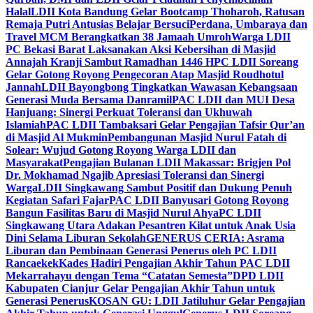
Halal
LDII Kota Bandung Gelar Bootcamp Thoharoh, Ratusan
Remaja Putri Antusias Belajar Bersuci
Perdana, Umbaraya dan
Travel MCM Berangkatkan 38 Jamaah Umroh
Warga LDII
PC Bekasi Barat Laksanakan Aksi Kebersihan di Masjid
Annajah Kranji Sambut Ramadhan 1446 H
PC LDII Soreang
Gelar Gotong Royong Pengecoran Atap Masjid Roudhotul
Jannah
LDII Bayongbong Tingkatkan Wawasan Kebangsaan
Generasi Muda Bersama Danramil
PAC LDII dan MUI Desa
Hanjuang: Sinergi Perkuat Toleransi dan Ukhuwah
Islamiah
PAC LDII Tambaksari Gelar Pengajian Tafsir Qur’an
di Masjid Al Mukmin
Pembangunan Masjid Nurul Fatah di
Solear: Wujud Gotong Royong Warga LDII dan
Masyarakat
Pengajian Bulanan LDII Makassar: Brigjen Pol
Dr. Mokhamad Ngajib Apresiasi Toleransi dan Sinergi
Warga
LDII Singkawang Sambut Positif dan Dukung Penuh
Kegiatan Safari Fajar
PAC LDII Banyusari Gotong Royong
Bangun Fasilitas Baru di Masjid Nurul Ahya
PC LDII
Singkawang Utara Adakan Pesantren Kilat untuk Anak Usia
Dini Selama Liburan Sekolah
GENERUS CERIA: Asrama
Liburan dan Pembinaan Generasi Penerus oleh PC LDII
Rancaekek
Kades Hadiri Pengajian Akhir Tahun PAC LDII
Mekarrahayu dengan Tema “Catatan Semesta”
DPD LDII
Kabupaten Cianjur Gelar Pengajian Akhir Tahun untuk
Generasi Penerus
KOSAN GU: LDII Jatiluhur Gelar Pengajian