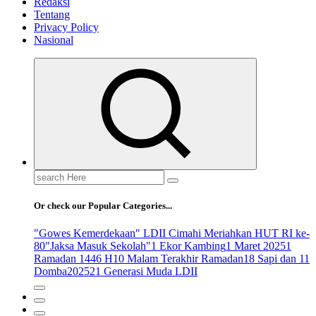
Redaksi
Tentang
Privacy Policy
Nasional
Search
for:
Or check our Popular Categories...
"Gowes Kemerdekaan" LDII Cimahi Meriahkan HUT RI ke-
80
"Jaksa Masuk Sekolah"
1 Ekor Kambing
1 Maret 2025
1
Ramadan 1446 H
10 Malam Terakhir Ramadan
18 Sapi dan 11
Domba
2025
21 Generasi Muda LDII