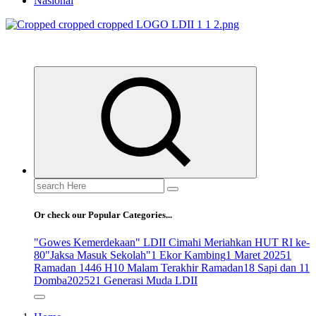
Nasional
ldiikabbandung.or.id
Search
for:
Or check our Popular Categories...
"Gowes Kemerdekaan" LDII Cimahi Meriahkan HUT RI ke-
80
"Jaksa Masuk Sekolah"
1 Ekor Kambing
1 Maret 2025
1
Ramadan 1446 H
10 Malam Terakhir Ramadan
18 Sapi dan 11
Domba
2025
21 Generasi Muda LDII