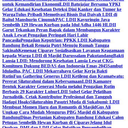
untuk Kemandirian Ekonomi
LDII Batujajar Bersama YPKI
Gelar Edukasi Kesehatan Deteksi Dini Kanker dan Tumor ke
Warga
Tulus Pribadi Memotivasi Bisnis Dai Daiyah LDII di
Baitul Manshurin Cinunuk
PAC LDII Kayuringin Jaya
Sembelih 129 Hewan Kurban pada Idul Adha 1446 H
LDII
Garut Tekankan Peran Bapak dalam Membangun Karakter
Anak Lewat Pengajian Peringati Hari Lahir
Pancasila
Pengajian Keputrian: PPKK LDII Kabupaten
Bandung Bekali Remaja Putri Menuju Rumah Tangga
Sakinah
Kemenag Ciparay Sosialisasikan Layanan Keagamaan
kepada Warga LDII di Masjid Darussalam Pakutandang
Bakti
Lansia LDII: Mendorong Kesehatan Lansia Lewat CKG,
Komitmen Dukung BEDAS dan Indonesia Emas 2045
Sambut
Iduladha, PAC LDII Mekarrahayu Gelar Kerja Bakti
Rutin
Fun Gathering Generus LDII Ketileng dan Kramatwatu:
Pererat Silaturahmi dalam Kebersamaan
LDII Kamanre
Bentuk Karakter Generasi Muda melalui Pengajian Rutin
Berbasis 29 Karakter Luhur
LDII Sulsel Gelar Pelatihan
Jurnalistik, Cetak Kontributor Profesional dan Tangguh
Hadapi Hoaks
Silaturahim Pasutri Muda di Sukabumi: LDII
Membuat Momen Haru dan Romantis di Masjid
Gus Ali
Ungkap Cara Mudah Mengurus PBG Masjid di Kabupaten
Bandung
Dinas Pertanian Kabupaten Bandung Edukasi Calon
Petugas Sembelih Hewan Kurban di Ciparay
Jelang Idul
Qurban, DMI dan LDII Gelar Pelatihan Penyembelihan