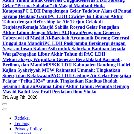
Akhir Tahun untuk Generasi Unggul
Generus LDII Soreang
Gelar “Pesona Sahabat” di Masjid Manbaul Huda
Katapang
PC LDII Pangalengan Gelar Tadabur Alam di Pantai
Sayang Heulang Garut
PC LDII Ciwidey Isi Liburan Akhir
Tahun dengan Refreshing ke Air Terjun Celak di
Tenjolaya
Remaja Masjid Sabilla Rosyad Gelar Pengajian
Akhir Tahun dengan Materi Al-Quran
Pengajian Generus
Caberawit di Masjid Al-Barokah Arcamanik Dorong Generasi
Unggul dan Mandiri
PC LDII Pasirjambu Bersinergi dengan
Yayasan Insan Kalam Asih untuk Salurkan Bantuan kepada
Warga
Pengajian Libur Akhir Tahun di PAC LDII
Mekarrahayu, Wujudkan Generasi Berakhlakul Karimah,
Berilmu, dan Mandiri
PPKK LDII Kabupaten Bandung Hadiri
Kajian Syahriyyah MTW Rahmatul Ummah: Tingkatkan
Sinergi dan Ketakwaan
PAC LDII Gedung Air Gelar Pengajian
Pelajar “Pelita 2024” untuk Tingkatkan Kualitas Ibadah
Selama Liburan
Asrama Libur Akhir Tahun: Pemuda Remaja
Masjid Baitul Izza Prafi Perdalam Ilmu Sholat
Fri. Aug 7th, 2026
Redaksi
Tentang
Privacy Policy