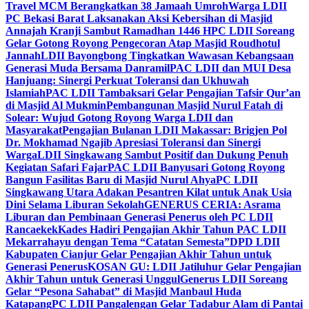
Travel MCM Berangkatkan 38 Jamaah Umroh
Warga LDII
PC Bekasi Barat Laksanakan Aksi Kebersihan di Masjid
Annajah Kranji Sambut Ramadhan 1446 H
PC LDII Soreang
Gelar Gotong Royong Pengecoran Atap Masjid Roudhotul
Jannah
LDII Bayongbong Tingkatkan Wawasan Kebangsaan
Generasi Muda Bersama Danramil
PAC LDII dan MUI Desa
Hanjuang: Sinergi Perkuat Toleransi dan Ukhuwah
Islamiah
PAC LDII Tambaksari Gelar Pengajian Tafsir Qur’an
di Masjid Al Mukmin
Pembangunan Masjid Nurul Fatah di
Solear: Wujud Gotong Royong Warga LDII dan
Masyarakat
Pengajian Bulanan LDII Makassar: Brigjen Pol
Dr. Mokhamad Ngajib Apresiasi Toleransi dan Sinergi
Warga
LDII Singkawang Sambut Positif dan Dukung Penuh
Kegiatan Safari Fajar
PAC LDII Banyusari Gotong Royong
Bangun Fasilitas Baru di Masjid Nurul Ahya
PC LDII
Singkawang Utara Adakan Pesantren Kilat untuk Anak Usia
Dini Selama Liburan Sekolah
GENERUS CERIA: Asrama
Liburan dan Pembinaan Generasi Penerus oleh PC LDII
Rancaekek
Kades Hadiri Pengajian Akhir Tahun PAC LDII
Mekarrahayu dengan Tema “Catatan Semesta”
DPD LDII
Kabupaten Cianjur Gelar Pengajian Akhir Tahun untuk
Generasi Penerus
KOSAN GU: LDII Jatiluhur Gelar Pengajian
Akhir Tahun untuk Generasi Unggul
Generus LDII Soreang
Gelar “Pesona Sahabat” di Masjid Manbaul Huda
Katapang
PC LDII Pangalengan Gelar Tadabur Alam di Pantai