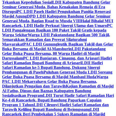
Tekankan Kepedulian Sosial
LDII Kabupaten Bandung Gelar
Seminar Generasi Muda, Bahas Kenakalan Remaja di Era
Disrupsi
PC LDII Paseh Hadiri Pengukuhan Panitia Renovasi
Masjid Agung
DPD LDII Kabupaten Bandung Gelar Seminar
Generasi Muda, Bagian Road to Musda VIII
Halal Bihalal MUI
Rancaekek, LDII Hadir Perkuat Sinergi Ulama dan Umaro
PC
LDII Pangalengan Bagikan 180 Paket Takjil Gratis kepada
Warga Sekitar
Warga LDII Pakutandang Bagikan 500 Takjil,
Semarakkan Ramadan dan Pererat Silaturahmi
Masyarakat
PAC LDII Gunungleutik Bagikan Takjil dan Gelar
Buka Bersama di Masjid Al-Manshurin
LDII Pakutandang
Gelar Buka Puasa Bersama, 80 Warga Hadiri di Masjid
Darussalam
PC LDII Banjaran, Cimaung, dan Arjasari Hadiri
Safari Ramadan Bupati Bandung di Arjasari
LDII Hadiri
Safari Ramadan ke-5 Bupati Bandung, Dukung Sinergi
Pembangunan di Paseh
Puluhan Generasi Muda LDII Soreang
Gelar Buka Puasa Bersama di Masjid Manbaul Huda
Warga
PAC LDII Mekarrahayu Gelar Buka Puasa Bersama,
Dilanjutkan Pengajian dan Tarawih
Kajian Ramadan di Masjid
Al Fathu, Dinsos dan Baznas Kabupaten Bandung
Sosialisasikan Program
LDII Turut Hadir Safari Ramadan Hari
Ke-4 di Rancaekek, Bupati Bandung Paparkan Capaian
Program 1 Tahun
LDII Cileunyi Hadiri Safari Ramadan dan
Tarawih Keliling Bupati Bandung di Bojongsoang
LDII
Rancaekek Beri Pembekalan 5 Sukses Ramadan di Masjid