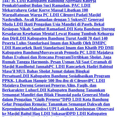
1447 H, LDII Kabupaten Bandung Apresiasi Kinerja
Pemkab
Sambut Bulan Suci Ramadan, PAC LDII
Mekarrahayu Gelar Korve Massal Libatkan 100
Warga
Ratusan Warga PC LDII Cileunyi Padati Masjid
Nashrulloh, Awali Ramadan dengan 5 Sukses
37 Generasi
Muda LDII Ikuti Pengajian Usia Mandiri di Paseh, Bekal
Kesiapan Nikah Sambut Ramadan
LDII Kota Bandung Dorong
Kesadaran Kesehatan Mental Lewat Ruang Tumbuh Keluarga
dan Diri
LDII Kabupaten Bandung Turut Andil 70 dari 140
Peserta Lulus Standarisasi Imam dan Khatib Oleh DMI
PC
LDII Rancaekek Ikuti Standarisasi Imam dan Khatib PD DMI
Kabupaten Bandung
Musyawarah Pemuda PC LDII Majalaya
Bahas Evaluasi dan Rencana Program
Tertibkan Sholat, Jaga
Rumah Tangga Harmonis, Pesan Usman Ali Saat Ceramah di
Masjid Raudhotul Jannah
PC LDII Rancaekek Hadiri Bahtsul
Masa’il MUI, Bahas Sholat Jumat dalam Bingkai
Persatuan
LDII Kabupaten Bandung Sosialisasikan Program
PPKK, Libatkan Hampir 500 Ibu-ibu di Cileunyi
PC LDII
Majalaya Dorong Generasi Penerus Alim, Faqih, dan
Berkarakter Luhur
LDII Kabupaten Bandung Tanamkan
Semangat Mandiri dan Bijak Finansial pada Generasi Muda
dalam Pengajian “Gigih Preneur”
DPD LDII Kota Bandung
Gelar Pengajian Remaja: Tanamkan Semangat Dakwah dan
Kepemimpinan
Mahasiswi UPI Lakukan Kunjungan Observasi
ke Masjid Baitul Haq LDII Sukasari
DPD LDII Kabupaten