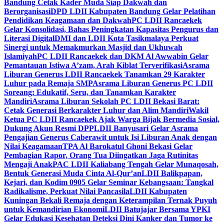
Bandung Cetak Kader Muda Siap Dakwah dan
Berorganisasi
DPD LDII Kabupaten Bandung Gelar Pelatihan
Pendidikan Keagamaan dan Dakwah
PC LDII Rancaekek
Gelar Konsolidasi, Bahas Peningkatan Kapasitas Pengurus dan
Literasi Digital
DMI dan LDII Kota Tasikmalaya Perkuat
Sinergi untuk Memakmurkan Masjid dan Ukhuwah
Islamiyah
PC LDII Rancaekek dan DKM Al Awwabin Gelar
Pemantauan Istiwa A’zam, Arah Kiblat Terverifikasi
Asrama
Liburan Generus LDII Rancaekek Tanamkan 29 Karakter
Luhur pada Remaja SMP
Asrama Liburan Generus PC LDII
Soreang: Edukatif, Seru, dan Tanamkan Karakter
Mandiri
Asrama Liburan Sekolah PC LDII Bekasi Barat:
Cetak Generasi Berkarakter Luhur dan Alim Mandiri
Wakil
Ketua PC LDII Rancaekek Ajak Warga Bijak Bermedia Sosial,
Dukung Akun Resmi DPP
LDII Banyusari Gelar Asrama
Pengajian Generus Caberawit untuk Isi Liburan Anak dengan
Nilai Keagamaan
TPA Al Barokatul Ghoni Bekasi Gelar
Pembagian Rapor, Orang Tua Diingatkan Jaga Rutinitas
Mengaji Anak
PAC LDII Kaliabang Tengah Gelar Munaqosah,
Bentuk Generasi Muda Cinta Al-Qur’an
LDII Balikpapan,
Kejari, dan Kodim 0905 Gelar Seminar Kebangsaan: Tangkal
Radikalisme, Perkuat Nilai Pancasila
LDII Kabupaten
Kuningan Bekali Remaja dengan Keterampilan Ternak Puyuh
untuk Kemandirian Ekonomi
LDII Batujajar Bersama YPKI
Gelar Edukasi Kesehatan Deteksi Dini Kanker dan Tumor ke