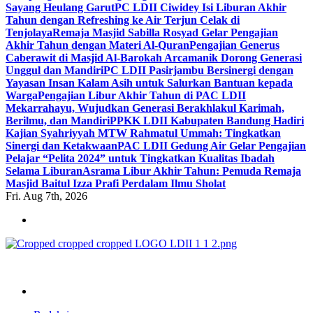
Sayang Heulang Garut
PC LDII Ciwidey Isi Liburan Akhir
Tahun dengan Refreshing ke Air Terjun Celak di
Tenjolaya
Remaja Masjid Sabilla Rosyad Gelar Pengajian
Akhir Tahun dengan Materi Al-Quran
Pengajian Generus
Caberawit di Masjid Al-Barokah Arcamanik Dorong Generasi
Unggul dan Mandiri
PC LDII Pasirjambu Bersinergi dengan
Yayasan Insan Kalam Asih untuk Salurkan Bantuan kepada
Warga
Pengajian Libur Akhir Tahun di PAC LDII
Mekarrahayu, Wujudkan Generasi Berakhlakul Karimah,
Berilmu, dan Mandiri
PPKK LDII Kabupaten Bandung Hadiri
Kajian Syahriyyah MTW Rahmatul Ummah: Tingkatkan
Sinergi dan Ketakwaan
PAC LDII Gedung Air Gelar Pengajian
Pelajar “Pelita 2024” untuk Tingkatkan Kualitas Ibadah
Selama Liburan
Asrama Libur Akhir Tahun: Pemuda Remaja
Masjid Baitul Izza Prafi Perdalam Ilmu Sholat
Fri. Aug 7th, 2026
ldiikabbandung.or.id