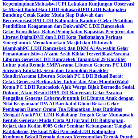
Kepemimpinan
Mahasiswi UPI Lakukan Kunjungan Observasi
ke Masjid Baitul Haq LDII Sukasari
DPD LDII Kabupaten
Bandung Cetak Kader Muda Siap Dakwah dan
Berorganisasi
DPD LDII Kabupaten Bandung Gelar Pelatihan
Pendidikan Keagamaan dan Dakwah
PC LDII Rancaekek
Gelar Konsolidasi, Bahas Peningkatan Kapasitas Pengurus dan
Literasi Digital
DMI dan LDII Kota Tasikmalaya Perkuat
Sinergi untuk Memakmurkan Masjid dan Ukhuwah
Islamiyah
PC LDII Rancaekek dan DKM Al Awwabin Gelar
Pemantauan Istiwa A’zam, Arah Kiblat Terverifikasi
Asrama
Liburan Generus LDII Rancaekek Tanamkan 29 Karakter
Luhur pada Remaja SMP
Asrama Liburan Generus PC LDII
Soreang: Edukatif, Seru, dan Tanamkan Karakter
Mandiri
Asrama Liburan Sekolah PC LDII Bekasi Barat:
Cetak Generasi Berkarakter Luhur dan Alim Mandiri
Wakil
Ketua PC LDII Rancaekek Ajak Warga Bijak Bermedia Sosial,
Dukung Akun Resmi DPP
LDII Banyusari Gelar Asrama
Pengajian Generus Caberawit untuk Isi Liburan Anak dengan
Nilai Keagamaan
TPA Al Barokatul Ghoni Bekasi Gelar
Pembagian Rapor, Orang Tua Diingatkan Jaga Rutinitas
Mengaji Anak
PAC LDII Kaliabang Tengah Gelar Munaqosah,
Bentuk Generasi Muda Cinta Al-Qur’an
LDII Balikpapan,
Kejari, dan Kodim 0905 Gelar Seminar Kebangsaan: Tangkal
Radikalisme, Perkuat Nilai Pancasila
LDII Kabupaten
Kuningan Bekali Remaja dengan Keterampilan Ternak Puyuh