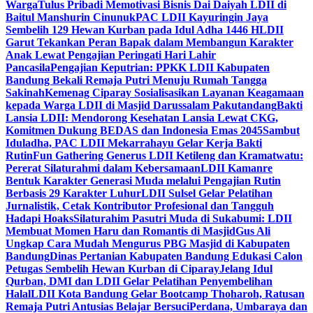
Warga
Tulus Pribadi Memotivasi Bisnis Dai Daiyah LDII di
Baitul Manshurin Cinunuk
PAC LDII Kayuringin Jaya
Sembelih 129 Hewan Kurban pada Idul Adha 1446 H
LDII
Garut Tekankan Peran Bapak dalam Membangun Karakter
Anak Lewat Pengajian Peringati Hari Lahir
Pancasila
Pengajian Keputrian: PPKK LDII Kabupaten
Bandung Bekali Remaja Putri Menuju Rumah Tangga
Sakinah
Kemenag Ciparay Sosialisasikan Layanan Keagamaan
kepada Warga LDII di Masjid Darussalam Pakutandang
Bakti
Lansia LDII: Mendorong Kesehatan Lansia Lewat CKG,
Komitmen Dukung BEDAS dan Indonesia Emas 2045
Sambut
Iduladha, PAC LDII Mekarrahayu Gelar Kerja Bakti
Rutin
Fun Gathering Generus LDII Ketileng dan Kramatwatu:
Pererat Silaturahmi dalam Kebersamaan
LDII Kamanre
Bentuk Karakter Generasi Muda melalui Pengajian Rutin
Berbasis 29 Karakter Luhur
LDII Sulsel Gelar Pelatihan
Jurnalistik, Cetak Kontributor Profesional dan Tangguh
Hadapi Hoaks
Silaturahim Pasutri Muda di Sukabumi: LDII
Membuat Momen Haru dan Romantis di Masjid
Gus Ali
Ungkap Cara Mudah Mengurus PBG Masjid di Kabupaten
Bandung
Dinas Pertanian Kabupaten Bandung Edukasi Calon
Petugas Sembelih Hewan Kurban di Ciparay
Jelang Idul
Qurban, DMI dan LDII Gelar Pelatihan Penyembelihan
Halal
LDII Kota Bandung Gelar Bootcamp Thoharoh, Ratusan
Remaja Putri Antusias Belajar Bersuci
Perdana, Umbaraya dan