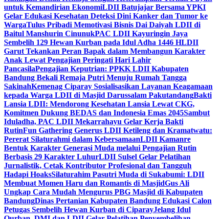
untuk Kemandirian Ekonomi
LDII Batujajar Bersama YPKI
Gelar Edukasi Kesehatan Deteksi Dini Kanker dan Tumor ke
Warga
Tulus Pribadi Memotivasi Bisnis Dai Daiyah LDII di
Baitul Manshurin Cinunuk
PAC LDII Kayuringin Jaya
Sembelih 129 Hewan Kurban pada Idul Adha 1446 H
LDII
Garut Tekankan Peran Bapak dalam Membangun Karakter
Anak Lewat Pengajian Peringati Hari Lahir
Pancasila
Pengajian Keputrian: PPKK LDII Kabupaten
Bandung Bekali Remaja Putri Menuju Rumah Tangga
Sakinah
Kemenag Ciparay Sosialisasikan Layanan Keagamaan
kepada Warga LDII di Masjid Darussalam Pakutandang
Bakti
Lansia LDII: Mendorong Kesehatan Lansia Lewat CKG,
Komitmen Dukung BEDAS dan Indonesia Emas 2045
Sambut
Iduladha, PAC LDII Mekarrahayu Gelar Kerja Bakti
Rutin
Fun Gathering Generus LDII Ketileng dan Kramatwatu:
Pererat Silaturahmi dalam Kebersamaan
LDII Kamanre
Bentuk Karakter Generasi Muda melalui Pengajian Rutin
Berbasis 29 Karakter Luhur
LDII Sulsel Gelar Pelatihan
Jurnalistik, Cetak Kontributor Profesional dan Tangguh
Hadapi Hoaks
Silaturahim Pasutri Muda di Sukabumi: LDII
Membuat Momen Haru dan Romantis di Masjid
Gus Ali
Ungkap Cara Mudah Mengurus PBG Masjid di Kabupaten
Bandung
Dinas Pertanian Kabupaten Bandung Edukasi Calon
Petugas Sembelih Hewan Kurban di Ciparay
Jelang Idul
Qurban, DMI dan LDII Gelar Pelatihan Penyembelihan