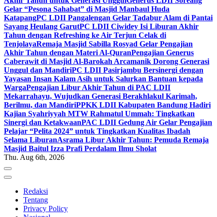
Akhir Tahun untuk Generasi Unggul
Generus LDII Soreang
Gelar “Pesona Sahabat” di Masjid Manbaul Huda
Katapang
PC LDII Pangalengan Gelar Tadabur Alam di Pantai
Sayang Heulang Garut
PC LDII Ciwidey Isi Liburan Akhir
Tahun dengan Refreshing ke Air Terjun Celak di
Tenjolaya
Remaja Masjid Sabilla Rosyad Gelar Pengajian
Akhir Tahun dengan Materi Al-Quran
Pengajian Generus
Caberawit di Masjid Al-Barokah Arcamanik Dorong Generasi
Unggul dan Mandiri
PC LDII Pasirjambu Bersinergi dengan
Yayasan Insan Kalam Asih untuk Salurkan Bantuan kepada
Warga
Pengajian Libur Akhir Tahun di PAC LDII
Mekarrahayu, Wujudkan Generasi Berakhlakul Karimah,
Berilmu, dan Mandiri
PPKK LDII Kabupaten Bandung Hadiri
Kajian Syahriyyah MTW Rahmatul Ummah: Tingkatkan
Sinergi dan Ketakwaan
PAC LDII Gedung Air Gelar Pengajian
Pelajar “Pelita 2024” untuk Tingkatkan Kualitas Ibadah
Selama Liburan
Asrama Libur Akhir Tahun: Pemuda Remaja
Masjid Baitul Izza Prafi Perdalam Ilmu Sholat
Thu. Aug 6th, 2026
Redaksi
Tentang
Privacy Policy