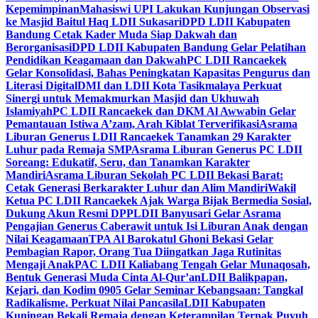
Kepemimpinan
Mahasiswi UPI Lakukan Kunjungan Observasi
ke Masjid Baitul Haq LDII Sukasari
DPD LDII Kabupaten
Bandung Cetak Kader Muda Siap Dakwah dan
Berorganisasi
DPD LDII Kabupaten Bandung Gelar Pelatihan
Pendidikan Keagamaan dan Dakwah
PC LDII Rancaekek
Gelar Konsolidasi, Bahas Peningkatan Kapasitas Pengurus dan
Literasi Digital
DMI dan LDII Kota Tasikmalaya Perkuat
Sinergi untuk Memakmurkan Masjid dan Ukhuwah
Islamiyah
PC LDII Rancaekek dan DKM Al Awwabin Gelar
Pemantauan Istiwa A’zam, Arah Kiblat Terverifikasi
Asrama
Liburan Generus LDII Rancaekek Tanamkan 29 Karakter
Luhur pada Remaja SMP
Asrama Liburan Generus PC LDII
Soreang: Edukatif, Seru, dan Tanamkan Karakter
Mandiri
Asrama Liburan Sekolah PC LDII Bekasi Barat:
Cetak Generasi Berkarakter Luhur dan Alim Mandiri
Wakil
Ketua PC LDII Rancaekek Ajak Warga Bijak Bermedia Sosial,
Dukung Akun Resmi DPP
LDII Banyusari Gelar Asrama
Pengajian Generus Caberawit untuk Isi Liburan Anak dengan
Nilai Keagamaan
TPA Al Barokatul Ghoni Bekasi Gelar
Pembagian Rapor, Orang Tua Diingatkan Jaga Rutinitas
Mengaji Anak
PAC LDII Kaliabang Tengah Gelar Munaqosah,
Bentuk Generasi Muda Cinta Al-Qur’an
LDII Balikpapan,
Kejari, dan Kodim 0905 Gelar Seminar Kebangsaan: Tangkal
Radikalisme, Perkuat Nilai Pancasila
LDII Kabupaten
Kuningan Bekali Remaja dengan Keterampilan Ternak Puyuh