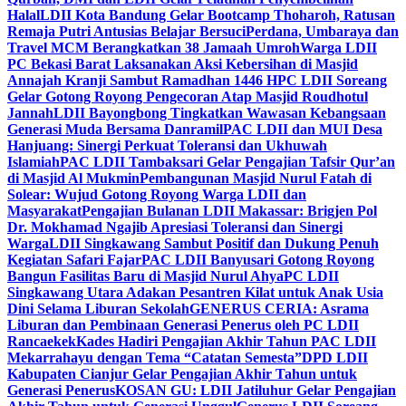
Halal
LDII Kota Bandung Gelar Bootcamp Thoharoh, Ratusan
Remaja Putri Antusias Belajar Bersuci
Perdana, Umbaraya dan
Travel MCM Berangkatkan 38 Jamaah Umroh
Warga LDII
PC Bekasi Barat Laksanakan Aksi Kebersihan di Masjid
Annajah Kranji Sambut Ramadhan 1446 H
PC LDII Soreang
Gelar Gotong Royong Pengecoran Atap Masjid Roudhotul
Jannah
LDII Bayongbong Tingkatkan Wawasan Kebangsaan
Generasi Muda Bersama Danramil
PAC LDII dan MUI Desa
Hanjuang: Sinergi Perkuat Toleransi dan Ukhuwah
Islamiah
PAC LDII Tambaksari Gelar Pengajian Tafsir Qur’an
di Masjid Al Mukmin
Pembangunan Masjid Nurul Fatah di
Solear: Wujud Gotong Royong Warga LDII dan
Masyarakat
Pengajian Bulanan LDII Makassar: Brigjen Pol
Dr. Mokhamad Ngajib Apresiasi Toleransi dan Sinergi
Warga
LDII Singkawang Sambut Positif dan Dukung Penuh
Kegiatan Safari Fajar
PAC LDII Banyusari Gotong Royong
Bangun Fasilitas Baru di Masjid Nurul Ahya
PC LDII
Singkawang Utara Adakan Pesantren Kilat untuk Anak Usia
Dini Selama Liburan Sekolah
GENERUS CERIA: Asrama
Liburan dan Pembinaan Generasi Penerus oleh PC LDII
Rancaekek
Kades Hadiri Pengajian Akhir Tahun PAC LDII
Mekarrahayu dengan Tema “Catatan Semesta”
DPD LDII
Kabupaten Cianjur Gelar Pengajian Akhir Tahun untuk
Generasi Penerus
KOSAN GU: LDII Jatiluhur Gelar Pengajian