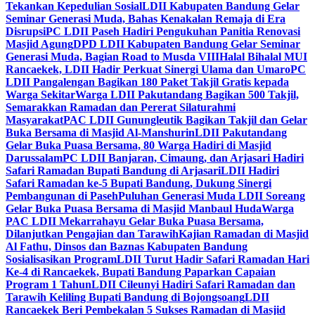
Tekankan Kepedulian Sosial
LDII Kabupaten Bandung Gelar
Seminar Generasi Muda, Bahas Kenakalan Remaja di Era
Disrupsi
PC LDII Paseh Hadiri Pengukuhan Panitia Renovasi
Masjid Agung
DPD LDII Kabupaten Bandung Gelar Seminar
Generasi Muda, Bagian Road to Musda VIII
Halal Bihalal MUI
Rancaekek, LDII Hadir Perkuat Sinergi Ulama dan Umaro
PC
LDII Pangalengan Bagikan 180 Paket Takjil Gratis kepada
Warga Sekitar
Warga LDII Pakutandang Bagikan 500 Takjil,
Semarakkan Ramadan dan Pererat Silaturahmi
Masyarakat
PAC LDII Gunungleutik Bagikan Takjil dan Gelar
Buka Bersama di Masjid Al-Manshurin
LDII Pakutandang
Gelar Buka Puasa Bersama, 80 Warga Hadiri di Masjid
Darussalam
PC LDII Banjaran, Cimaung, dan Arjasari Hadiri
Safari Ramadan Bupati Bandung di Arjasari
LDII Hadiri
Safari Ramadan ke-5 Bupati Bandung, Dukung Sinergi
Pembangunan di Paseh
Puluhan Generasi Muda LDII Soreang
Gelar Buka Puasa Bersama di Masjid Manbaul Huda
Warga
PAC LDII Mekarrahayu Gelar Buka Puasa Bersama,
Dilanjutkan Pengajian dan Tarawih
Kajian Ramadan di Masjid
Al Fathu, Dinsos dan Baznas Kabupaten Bandung
Sosialisasikan Program
LDII Turut Hadir Safari Ramadan Hari
Ke-4 di Rancaekek, Bupati Bandung Paparkan Capaian
Program 1 Tahun
LDII Cileunyi Hadiri Safari Ramadan dan
Tarawih Keliling Bupati Bandung di Bojongsoang
LDII
Rancaekek Beri Pembekalan 5 Sukses Ramadan di Masjid