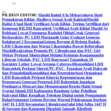
PILIHAN EDITOR:
Masjid Baitul A’la Mekarrahayu Ikuti
Pengukuran Kiblat, Hasilnya Sesuai Arah Kakbah
Masjid
Baitul A’mal Ikuti Verifikasi Arah Kiblat, Terima Sertifikat dari
Kemenag RI
LDII Rancaekek Verifikasi Arah Kiblat Masjid Ar
Robbani Lewat Fenomena Rashdul Qiblat
Cetak Generasi
Berkarakter, PC LDII Margaasih Gelar Evaluasi Generus
Kolaborasi 3 Kecamatan
Gotong Royong di Bojong Badak:
LDII Cikancung dan Warga Cikasungka Rawat Kebersihan
Masjid
Keakraban Pemuda PC Cilengkrang dan PAC Giri
Mekar Perkuat Silaturahmi Melalui Kegiatan Keagamaan
Isi
Liburan Sekolah, PAC LDII Banyusari Tanamkan 29
Karakter Luhur Lewat Asrama Caberawit
Konsolidasi LDII
Rancaekek Perkuat Sinergi PC-PAC, Tegaskan Arah Dakwah
dan Pengabdian
Konsolidasi dan Restrukturisasi Organisasi,
LDII Rancaekek Perkuat Kinerja Kepengurusan dan
Regenerasi Generasi Penerus
LDII Baleendah Ingatkan
Pentingnya Mencari dan Mengonsumsi Rezeki Halal Sesuai
Syariat Islam
LDII Kabupaten Bandung Gelar Pelatihan
Rukyatul Hilal, Kenalkan Teleskop Digital untuk Pengamatan
Bulan
Semangat Gotong Royong Warnai Pelaksanaan Kurban
1447 H. LDII Kecamatan Cilengkrang
Salat Idul Adha 1447 H
di Soreang dan Katapang Dipadati Jamaah, Khotbah