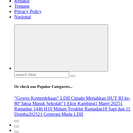
Redaksi
Tentang
Privacy Policy
Nasional
Search
for:
Or check our Popular Categories...
"Gowes Kemerdekaan" LDII Cimahi Meriahkan HUT RI ke-
80
"Jaksa Masuk Sekolah"
1 Ekor Kambing
1 Maret 2025
1
Ramadan 1446 H
10 Malam Terakhir Ramadan
18 Sapi dan 11
Domba
2025
21 Generasi Muda LDII