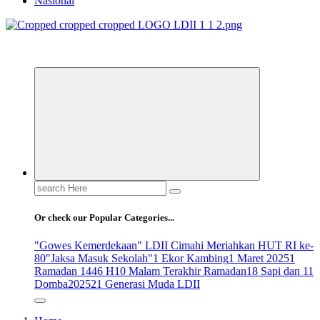
Nasional
ldiikabbandung.or.id
Search
for:
Or check our Popular Categories...
"Gowes Kemerdekaan" LDII Cimahi Meriahkan HUT RI ke-
80
"Jaksa Masuk Sekolah"
1 Ekor Kambing
1 Maret 2025
1
Ramadan 1446 H
10 Malam Terakhir Ramadan
18 Sapi dan 11
Domba
2025
21 Generasi Muda LDII