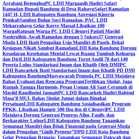
Arrabani Bojongloa
PC LDII Margaasih Hadiri Safari
Ramadan Bupati Bandung di Desa Rahayu
Safari Ramadan
1447 H, LDII Kabupaten Bandung Apresiasi Kinerja
Pemkab
Sambut Bulan Suci Ramadan, PAC LDII
Mekarrahayu Gelar Korve Massal Libatkan 100
Warga
Ratusan Warga PC LDII Cileunyi Padati Masjid
Nashrulloh, Awali Ramadan dengan 5 Sukses
37 Generasi
Muda LDII Ikuti Pengajian Usia Mandiri di Paseh, Bekal
Kesiapan Nikah Sambut Ramadan
LDII Kota Bandung Dorong
Kesadaran Kesehatan Mental Lewat Ruang Tumbuh Keluarga
dan Diri
LDII Kabupaten Bandung Turut Andil 70 dari 140
Peserta Lulus Standarisasi Imam dan Khatib Oleh DMI
PC
LDII Rancaekek Ikuti Standarisasi Imam dan Khatib PD DMI
Kabupaten Bandung
Musyawarah Pemuda PC LDII Majalaya
Bahas Evaluasi dan Rencana Program
Tertibkan Sholat, Jaga
Rumah Tangga Harmonis, Pesan Usman Ali Saat Ceramah di
Masjid Raudhotul Jannah
PC LDII Rancaekek Hadiri Bahtsul
Masa’il MUI, Bahas Sholat Jumat dalam Bingkai
Persatuan
LDII Kabupaten Bandung Sosialisasikan Program
PPKK, Libatkan Hampir 500 Ibu-ibu di Cileunyi
PC LDII
Majalaya Dorong Generasi Penerus Alim, Faqih, dan
Berkarakter Luhur
LDII Kabupaten Bandung Tanamkan
Semangat Mandiri dan Bijak Finansial pada Generasi Muda
dalam Pengajian “Gigih Preneur”
DPD LDII Kota Bandung
Gelar Pengajian Remaja: Tanamkan Semangat Dakwah dan