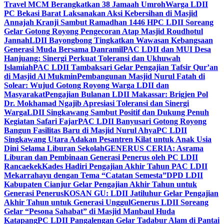
Travel MCM Berangkatkan 38 Jamaah Umroh
Warga LDII
PC Bekasi Barat Laksanakan Aksi Kebersihan di Masjid
Annajah Kranji Sambut Ramadhan 1446 H
PC LDII Soreang
Gelar Gotong Royong Pengecoran Atap Masjid Roudhotul
Jannah
LDII Bayongbong Tingkatkan Wawasan Kebangsaan
Generasi Muda Bersama Danramil
PAC LDII dan MUI Desa
Hanjuang: Sinergi Perkuat Toleransi dan Ukhuwah
Islamiah
PAC LDII Tambaksari Gelar Pengajian Tafsir Qur’an
di Masjid Al Mukmin
Pembangunan Masjid Nurul Fatah di
Solear: Wujud Gotong Royong Warga LDII dan
Masyarakat
Pengajian Bulanan LDII Makassar: Brigjen Pol
Dr. Mokhamad Ngajib Apresiasi Toleransi dan Sinergi
Warga
LDII Singkawang Sambut Positif dan Dukung Penuh
Kegiatan Safari Fajar
PAC LDII Banyusari Gotong Royong
Bangun Fasilitas Baru di Masjid Nurul Ahya
PC LDII
Singkawang Utara Adakan Pesantren Kilat untuk Anak Usia
Dini Selama Liburan Sekolah
GENERUS CERIA: Asrama
Liburan dan Pembinaan Generasi Penerus oleh PC LDII
Rancaekek
Kades Hadiri Pengajian Akhir Tahun PAC LDII
Mekarrahayu dengan Tema “Catatan Semesta”
DPD LDII
Kabupaten Cianjur Gelar Pengajian Akhir Tahun untuk
Generasi Penerus
KOSAN GU: LDII Jatiluhur Gelar Pengajian
Akhir Tahun untuk Generasi Unggul
Generus LDII Soreang
Gelar “Pesona Sahabat” di Masjid Manbaul Huda
Katapang
PC LDII Pangalengan Gelar Tadabur Alam di Pantai