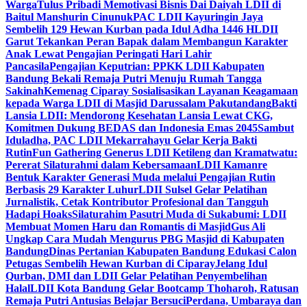
Warga
Tulus Pribadi Memotivasi Bisnis Dai Daiyah LDII di
Baitul Manshurin Cinunuk
PAC LDII Kayuringin Jaya
Sembelih 129 Hewan Kurban pada Idul Adha 1446 H
LDII
Garut Tekankan Peran Bapak dalam Membangun Karakter
Anak Lewat Pengajian Peringati Hari Lahir
Pancasila
Pengajian Keputrian: PPKK LDII Kabupaten
Bandung Bekali Remaja Putri Menuju Rumah Tangga
Sakinah
Kemenag Ciparay Sosialisasikan Layanan Keagamaan
kepada Warga LDII di Masjid Darussalam Pakutandang
Bakti
Lansia LDII: Mendorong Kesehatan Lansia Lewat CKG,
Komitmen Dukung BEDAS dan Indonesia Emas 2045
Sambut
Iduladha, PAC LDII Mekarrahayu Gelar Kerja Bakti
Rutin
Fun Gathering Generus LDII Ketileng dan Kramatwatu:
Pererat Silaturahmi dalam Kebersamaan
LDII Kamanre
Bentuk Karakter Generasi Muda melalui Pengajian Rutin
Berbasis 29 Karakter Luhur
LDII Sulsel Gelar Pelatihan
Jurnalistik, Cetak Kontributor Profesional dan Tangguh
Hadapi Hoaks
Silaturahim Pasutri Muda di Sukabumi: LDII
Membuat Momen Haru dan Romantis di Masjid
Gus Ali
Ungkap Cara Mudah Mengurus PBG Masjid di Kabupaten
Bandung
Dinas Pertanian Kabupaten Bandung Edukasi Calon
Petugas Sembelih Hewan Kurban di Ciparay
Jelang Idul
Qurban, DMI dan LDII Gelar Pelatihan Penyembelihan
Halal
LDII Kota Bandung Gelar Bootcamp Thoharoh, Ratusan
Remaja Putri Antusias Belajar Bersuci
Perdana, Umbaraya dan