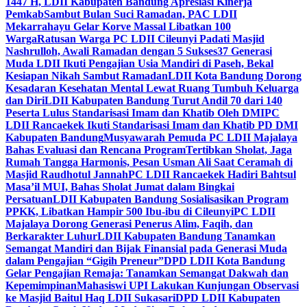
1447 H, LDII Kabupaten Bandung Apresiasi Kinerja
Pemkab
Sambut Bulan Suci Ramadan, PAC LDII
Mekarrahayu Gelar Korve Massal Libatkan 100
Warga
Ratusan Warga PC LDII Cileunyi Padati Masjid
Nashrulloh, Awali Ramadan dengan 5 Sukses
37 Generasi
Muda LDII Ikuti Pengajian Usia Mandiri di Paseh, Bekal
Kesiapan Nikah Sambut Ramadan
LDII Kota Bandung Dorong
Kesadaran Kesehatan Mental Lewat Ruang Tumbuh Keluarga
dan Diri
LDII Kabupaten Bandung Turut Andil 70 dari 140
Peserta Lulus Standarisasi Imam dan Khatib Oleh DMI
PC
LDII Rancaekek Ikuti Standarisasi Imam dan Khatib PD DMI
Kabupaten Bandung
Musyawarah Pemuda PC LDII Majalaya
Bahas Evaluasi dan Rencana Program
Tertibkan Sholat, Jaga
Rumah Tangga Harmonis, Pesan Usman Ali Saat Ceramah di
Masjid Raudhotul Jannah
PC LDII Rancaekek Hadiri Bahtsul
Masa’il MUI, Bahas Sholat Jumat dalam Bingkai
Persatuan
LDII Kabupaten Bandung Sosialisasikan Program
PPKK, Libatkan Hampir 500 Ibu-ibu di Cileunyi
PC LDII
Majalaya Dorong Generasi Penerus Alim, Faqih, dan
Berkarakter Luhur
LDII Kabupaten Bandung Tanamkan
Semangat Mandiri dan Bijak Finansial pada Generasi Muda
dalam Pengajian “Gigih Preneur”
DPD LDII Kota Bandung
Gelar Pengajian Remaja: Tanamkan Semangat Dakwah dan
Kepemimpinan
Mahasiswi UPI Lakukan Kunjungan Observasi
ke Masjid Baitul Haq LDII Sukasari
DPD LDII Kabupaten