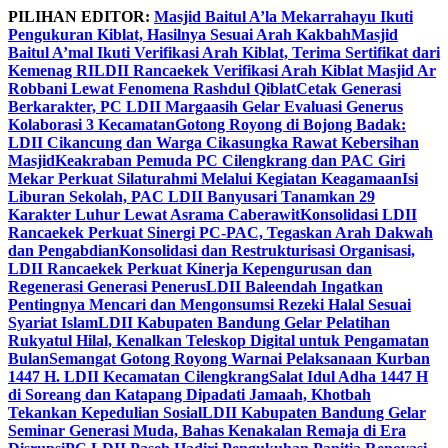
Skip
PILIHAN EDITOR:
Masjid Baitul A’la Mekarrahayu Ikuti
to
Pengukuran Kiblat, Hasilnya Sesuai Arah Kakbah
Masjid
content
Baitul A’mal Ikuti Verifikasi Arah Kiblat, Terima Sertifikat dari
Kemenag RI
LDII Rancaekek Verifikasi Arah Kiblat Masjid Ar
Robbani Lewat Fenomena Rashdul Qiblat
Cetak Generasi
Berkarakter, PC LDII Margaasih Gelar Evaluasi Generus
Kolaborasi 3 Kecamatan
Gotong Royong di Bojong Badak:
LDII Cikancung dan Warga Cikasungka Rawat Kebersihan
Masjid
Keakraban Pemuda PC Cilengkrang dan PAC Giri
Mekar Perkuat Silaturahmi Melalui Kegiatan Keagamaan
Isi
Liburan Sekolah, PAC LDII Banyusari Tanamkan 29
Karakter Luhur Lewat Asrama Caberawit
Konsolidasi LDII
Rancaekek Perkuat Sinergi PC-PAC, Tegaskan Arah Dakwah
dan Pengabdian
Konsolidasi dan Restrukturisasi Organisasi,
LDII Rancaekek Perkuat Kinerja Kepengurusan dan
Regenerasi Generasi Penerus
LDII Baleendah Ingatkan
Pentingnya Mencari dan Mengonsumsi Rezeki Halal Sesuai
Syariat Islam
LDII Kabupaten Bandung Gelar Pelatihan
Rukyatul Hilal, Kenalkan Teleskop Digital untuk Pengamatan
Bulan
Semangat Gotong Royong Warnai Pelaksanaan Kurban
1447 H. LDII Kecamatan Cilengkrang
Salat Idul Adha 1447 H
di Soreang dan Katapang Dipadati Jamaah, Khotbah
Tekankan Kepedulian Sosial
LDII Kabupaten Bandung Gelar
Seminar Generasi Muda, Bahas Kenakalan Remaja di Era