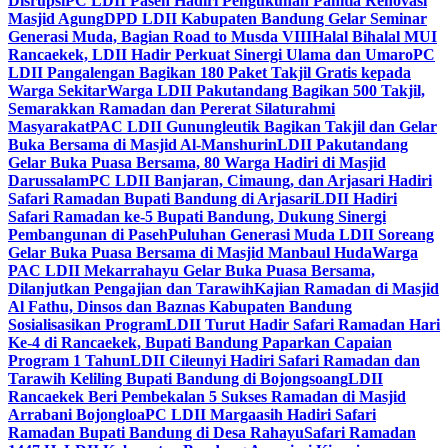
Disrupsi
PC LDII Paseh Hadiri Pengukuhan Panitia Renovasi
Masjid Agung
DPD LDII Kabupaten Bandung Gelar Seminar
Generasi Muda, Bagian Road to Musda VIII
Halal Bihalal MUI
Rancaekek, LDII Hadir Perkuat Sinergi Ulama dan Umaro
PC
LDII Pangalengan Bagikan 180 Paket Takjil Gratis kepada
Warga Sekitar
Warga LDII Pakutandang Bagikan 500 Takjil,
Semarakkan Ramadan dan Pererat Silaturahmi
Masyarakat
PAC LDII Gunungleutik Bagikan Takjil dan Gelar
Buka Bersama di Masjid Al-Manshurin
LDII Pakutandang
Gelar Buka Puasa Bersama, 80 Warga Hadiri di Masjid
Darussalam
PC LDII Banjaran, Cimaung, dan Arjasari Hadiri
Safari Ramadan Bupati Bandung di Arjasari
LDII Hadiri
Safari Ramadan ke-5 Bupati Bandung, Dukung Sinergi
Pembangunan di Paseh
Puluhan Generasi Muda LDII Soreang
Gelar Buka Puasa Bersama di Masjid Manbaul Huda
Warga
PAC LDII Mekarrahayu Gelar Buka Puasa Bersama,
Dilanjutkan Pengajian dan Tarawih
Kajian Ramadan di Masjid
Al Fathu, Dinsos dan Baznas Kabupaten Bandung
Sosialisasikan Program
LDII Turut Hadir Safari Ramadan Hari
Ke-4 di Rancaekek, Bupati Bandung Paparkan Capaian
Program 1 Tahun
LDII Cileunyi Hadiri Safari Ramadan dan
Tarawih Keliling Bupati Bandung di Bojongsoang
LDII
Rancaekek Beri Pembekalan 5 Sukses Ramadan di Masjid
Arrabani Bojongloa
PC LDII Margaasih Hadiri Safari
Ramadan Bupati Bandung di Desa Rahayu
Safari Ramadan