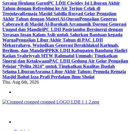
Sayang Heulang Garut
PC LDII Ciwidey Isi Liburan Akhir
Tahun dengan Refreshing ke Air Terjun Celak di
Tenjolaya
Remaja Masjid Sabilla Rosyad Gelar Pengajian
Akhir Tahun dengan Materi Al-Quran
Pengajian Generus
Caberawit di Masjid Al-Barokah Arcamanik Dorong Generasi
Unggul dan Mandiri
PC LDII Pasirjambu Bersinergi dengan
Yayasan Insan Kalam Asih untuk Salurkan Bantuan kepada
Warga
Pengajian Libur Akhir Tahun di PAC LDII
Mekarrahayu, Wujudkan Generasi Berakhlakul Karimah,
Berilmu, dan Mandiri
PPKK LDII Kabupaten Bandung Hadiri
Kajian Syahriyyah MTW Rahmatul Ummah: Tingkatkan
Sinergi dan Ketakwaan
PAC LDII Gedung Air Gelar Pengajian
Pelajar “Pelita 2024” untuk Tingkatkan Kualitas Ibadah
Selama Liburan
Asrama Libur Akhir Tahun: Pemuda Remaja
Masjid Baitul Izza Prafi Perdalam Ilmu Sholat
Thu. Aug 6th, 2026
ldiikabbandung.or.id