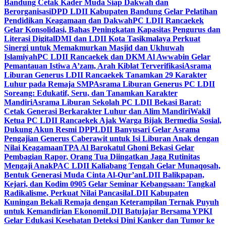
Bandung Cetak Kader Muda Siap Dakwah dan
Berorganisasi
DPD LDII Kabupaten Bandung Gelar Pelatihan
Pendidikan Keagamaan dan Dakwah
PC LDII Rancaekek
Gelar Konsolidasi, Bahas Peningkatan Kapasitas Pengurus dan
Literasi Digital
DMI dan LDII Kota Tasikmalaya Perkuat
Sinergi untuk Memakmurkan Masjid dan Ukhuwah
Islamiyah
PC LDII Rancaekek dan DKM Al Awwabin Gelar
Pemantauan Istiwa A’zam, Arah Kiblat Terverifikasi
Asrama
Liburan Generus LDII Rancaekek Tanamkan 29 Karakter
Luhur pada Remaja SMP
Asrama Liburan Generus PC LDII
Soreang: Edukatif, Seru, dan Tanamkan Karakter
Mandiri
Asrama Liburan Sekolah PC LDII Bekasi Barat:
Cetak Generasi Berkarakter Luhur dan Alim Mandiri
Wakil
Ketua PC LDII Rancaekek Ajak Warga Bijak Bermedia Sosial,
Dukung Akun Resmi DPP
LDII Banyusari Gelar Asrama
Pengajian Generus Caberawit untuk Isi Liburan Anak dengan
Nilai Keagamaan
TPA Al Barokatul Ghoni Bekasi Gelar
Pembagian Rapor, Orang Tua Diingatkan Jaga Rutinitas
Mengaji Anak
PAC LDII Kaliabang Tengah Gelar Munaqosah,
Bentuk Generasi Muda Cinta Al-Qur’an
LDII Balikpapan,
Kejari, dan Kodim 0905 Gelar Seminar Kebangsaan: Tangkal
Radikalisme, Perkuat Nilai Pancasila
LDII Kabupaten
Kuningan Bekali Remaja dengan Keterampilan Ternak Puyuh
untuk Kemandirian Ekonomi
LDII Batujajar Bersama YPKI
Gelar Edukasi Kesehatan Deteksi Dini Kanker dan Tumor ke