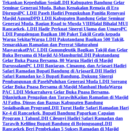
Tekankan Kepedulian Sosial
LDII Kabupaten Bandung Gelar
Seminar Generasi Muda, Bahas Kenakalan Remaja di Era
Disrupsi
PC LDII Paseh Hadiri Pengukuhan Panitia Renovasi
Masjid Agung
DPD LDII Kabupaten Bandung Gelar Seminar
Generasi Muda, Bagian Road to Musda VIII
Halal Bihalal MUI
Rancaekek, LDII Hadir Perkuat Sinergi Ulama dan Umaro
PC
LDII Pangalengan Bagikan 180 Paket Takjil Gratis kepada
Warga Sekitar
Warga LDII Pakutandang Bagikan 500 Takjil,
Semarakkan Ramadan dan Pererat Silaturahmi
Masyarakat
PAC LDII Gunungleutik Bagikan Takjil dan Gelar
Buka Bersama di Masjid Al-Manshurin
LDII Pakutandang
Gelar Buka Puasa Bersama, 80 Warga Hadiri di Masjid
Darussalam
PC LDII Banjaran, Cimaung, dan Arjasari Hadiri
Safari Ramadan Bupati Bandung di Arjasari
LDII Hadiri
Safari Ramadan ke-5 Bupati Bandung, Dukung Sinergi
Pembangunan di Paseh
Puluhan Generasi Muda LDII Soreang
Gelar Buka Puasa Bersama di Masjid Manbaul Huda
Warga
PAC LDII Mekarrahayu Gelar Buka Puasa Bersama,
Dilanjutkan Pengajian dan Tarawih
Kajian Ramadan di Masjid
Al Fathu, Dinsos dan Baznas Kabupaten Bandung
Sosialisasikan Program
LDII Turut Hadir Safari Ramadan Hari
Ke-4 di Rancaekek, Bupati Bandung Paparkan Capaian
Program 1 Tahun
LDII Cileunyi Hadiri Safari Ramadan dan
Tarawih Keliling Bupati Bandung di Bojongsoang
LDII
Rancaekek Beri Pembekalan 5 Sukses Ramadan di Masjid