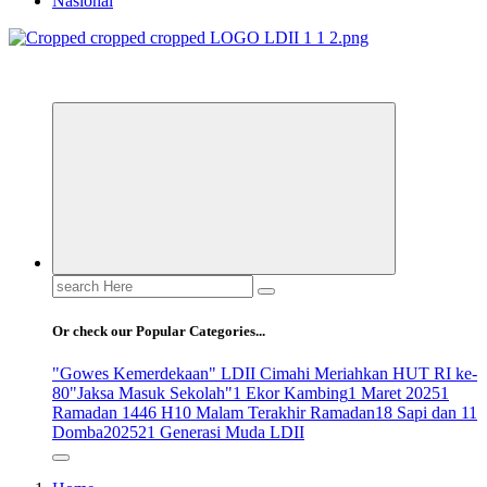
Nasional
ldiikabbandung.or.id
Search
for:
Or check our Popular Categories...
"Gowes Kemerdekaan" LDII Cimahi Meriahkan HUT RI ke-
80
"Jaksa Masuk Sekolah"
1 Ekor Kambing
1 Maret 2025
1
Ramadan 1446 H
10 Malam Terakhir Ramadan
18 Sapi dan 11
Domba
2025
21 Generasi Muda LDII