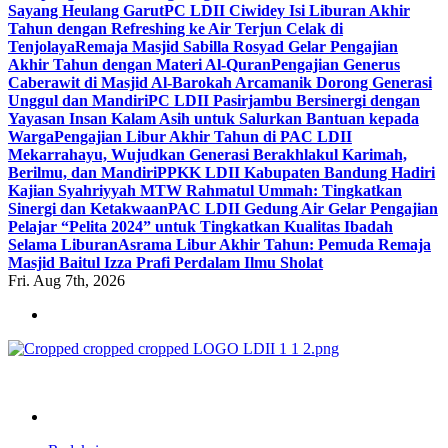
Sayang Heulang Garut
PC LDII Ciwidey Isi Liburan Akhir
Tahun dengan Refreshing ke Air Terjun Celak di
Tenjolaya
Remaja Masjid Sabilla Rosyad Gelar Pengajian
Akhir Tahun dengan Materi Al-Quran
Pengajian Generus
Caberawit di Masjid Al-Barokah Arcamanik Dorong Generasi
Unggul dan Mandiri
PC LDII Pasirjambu Bersinergi dengan
Yayasan Insan Kalam Asih untuk Salurkan Bantuan kepada
Warga
Pengajian Libur Akhir Tahun di PAC LDII
Mekarrahayu, Wujudkan Generasi Berakhlakul Karimah,
Berilmu, dan Mandiri
PPKK LDII Kabupaten Bandung Hadiri
Kajian Syahriyyah MTW Rahmatul Ummah: Tingkatkan
Sinergi dan Ketakwaan
PAC LDII Gedung Air Gelar Pengajian
Pelajar “Pelita 2024” untuk Tingkatkan Kualitas Ibadah
Selama Liburan
Asrama Libur Akhir Tahun: Pemuda Remaja
Masjid Baitul Izza Prafi Perdalam Ilmu Sholat
Fri. Aug 7th, 2026
ldiikabbandung.or.id