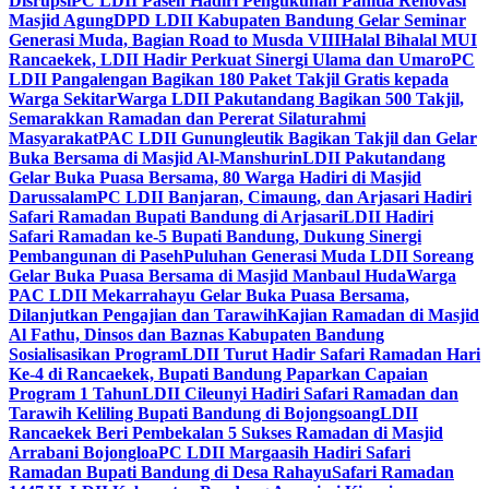
Disrupsi
PC LDII Paseh Hadiri Pengukuhan Panitia Renovasi
Masjid Agung
DPD LDII Kabupaten Bandung Gelar Seminar
Generasi Muda, Bagian Road to Musda VIII
Halal Bihalal MUI
Rancaekek, LDII Hadir Perkuat Sinergi Ulama dan Umaro
PC
LDII Pangalengan Bagikan 180 Paket Takjil Gratis kepada
Warga Sekitar
Warga LDII Pakutandang Bagikan 500 Takjil,
Semarakkan Ramadan dan Pererat Silaturahmi
Masyarakat
PAC LDII Gunungleutik Bagikan Takjil dan Gelar
Buka Bersama di Masjid Al-Manshurin
LDII Pakutandang
Gelar Buka Puasa Bersama, 80 Warga Hadiri di Masjid
Darussalam
PC LDII Banjaran, Cimaung, dan Arjasari Hadiri
Safari Ramadan Bupati Bandung di Arjasari
LDII Hadiri
Safari Ramadan ke-5 Bupati Bandung, Dukung Sinergi
Pembangunan di Paseh
Puluhan Generasi Muda LDII Soreang
Gelar Buka Puasa Bersama di Masjid Manbaul Huda
Warga
PAC LDII Mekarrahayu Gelar Buka Puasa Bersama,
Dilanjutkan Pengajian dan Tarawih
Kajian Ramadan di Masjid
Al Fathu, Dinsos dan Baznas Kabupaten Bandung
Sosialisasikan Program
LDII Turut Hadir Safari Ramadan Hari
Ke-4 di Rancaekek, Bupati Bandung Paparkan Capaian
Program 1 Tahun
LDII Cileunyi Hadiri Safari Ramadan dan
Tarawih Keliling Bupati Bandung di Bojongsoang
LDII
Rancaekek Beri Pembekalan 5 Sukses Ramadan di Masjid
Arrabani Bojongloa
PC LDII Margaasih Hadiri Safari
Ramadan Bupati Bandung di Desa Rahayu
Safari Ramadan