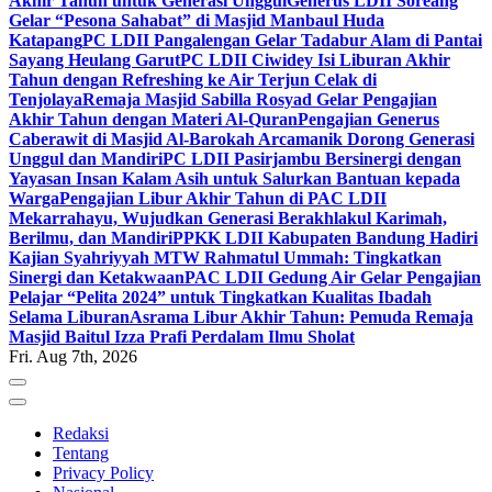
Akhir Tahun untuk Generasi Unggul
Generus LDII Soreang
Gelar “Pesona Sahabat” di Masjid Manbaul Huda
Katapang
PC LDII Pangalengan Gelar Tadabur Alam di Pantai
Sayang Heulang Garut
PC LDII Ciwidey Isi Liburan Akhir
Tahun dengan Refreshing ke Air Terjun Celak di
Tenjolaya
Remaja Masjid Sabilla Rosyad Gelar Pengajian
Akhir Tahun dengan Materi Al-Quran
Pengajian Generus
Caberawit di Masjid Al-Barokah Arcamanik Dorong Generasi
Unggul dan Mandiri
PC LDII Pasirjambu Bersinergi dengan
Yayasan Insan Kalam Asih untuk Salurkan Bantuan kepada
Warga
Pengajian Libur Akhir Tahun di PAC LDII
Mekarrahayu, Wujudkan Generasi Berakhlakul Karimah,
Berilmu, dan Mandiri
PPKK LDII Kabupaten Bandung Hadiri
Kajian Syahriyyah MTW Rahmatul Ummah: Tingkatkan
Sinergi dan Ketakwaan
PAC LDII Gedung Air Gelar Pengajian
Pelajar “Pelita 2024” untuk Tingkatkan Kualitas Ibadah
Selama Liburan
Asrama Libur Akhir Tahun: Pemuda Remaja
Masjid Baitul Izza Prafi Perdalam Ilmu Sholat
Fri. Aug 7th, 2026
Redaksi
Tentang
Privacy Policy