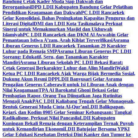
Bandung Cetak Kader Muda Siap Dakwah dan
Berorganisasi
DPD LDII Kabupaten Bandung Gelar Pelatihan
Pendidikan Keagamaan dan Dakwah
PC LDII Rancaekek
Gelar Konsolidasi, Bahas Peningkatan Kapasitas Pengurus dan
Literasi Digital
DMI dan LDII Kota Tasikmalaya Perkuat
Sinergi untuk Memakmurkan Masjid dan Ukhuwah
Islamiyah
PC LDII Rancaekek dan DKM Al Awwabin Gelar
Pemantauan Istiwa A’zam, Arah Kiblat Terverifikasi
Asrama
Liburan Generus LDII Rancaekek Tanamkan 29 Karakter
Luhur pada Remaja SMP
Asrama Liburan Generus PC LDII
Soreang: Edukatif, Seru, dan Tanamkan Karakter
Mandiri
Asrama Liburan Sekolah PC LDII Bekasi Barat:
Cetak Generasi Berkarakter Luhur dan Alim Mandiri
Wakil
Ketua PC LDII Rancaekek Ajak Warga Bijak Bermedia Sosial,
Dukung Akun Resmi DPP
LDII Banyusari Gelar Asrama
Pengajian Generus Caberawit untuk Isi Liburan Anak dengan
Nilai Keagamaan
TPA Al Barokatul Ghoni Bekasi Gelar
Pembagian Rapor, Orang Tua Diingatkan Jaga Rutinitas
Mengaji Anak
PAC LDII Kaliabang Tengah Gelar Munaqosah,
Bentuk Generasi Muda Cinta Al-Qur’an
LDII Balikpapan,
Kejari, dan Kodim 0905 Gelar Seminar Kebangsaan: Tangkal
Radikalisme, Perkuat Nilai Pancasila
LDII Kabupaten
Kuningan Bekali Remaja dengan Keterampilan Ternak Puyuh
untuk Kemandirian Ekonomi
LDII Batujajar Bersama YPKI
Gelar Edukasi Kesehatan Deteksi Dini Kanker dan Tumor ke