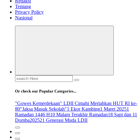
Redaksi
Tentang
Privacy Policy
Nasional
Search
for:
Or check our Popular Categories...
"Gowes Kemerdekaan" LDII Cimahi Meriahkan HUT RI ke-
80
"Jaksa Masuk Sekolah"
1 Ekor Kambing
1 Maret 2025
1
Ramadan 1446 H
10 Malam Terakhir Ramadan
18 Sapi dan 11
Domba
2025
21 Generasi Muda LDII