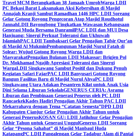
Travel MCM Berangkatkan 38 Jamaah Umroh
Warga LDII
PC Bekasi Barat Laksanakan Aksi Kebersihan di Masjid
Annajah Kranji Sambut Ramadhan 1446 H
PC LDII Soreang
Gelar Gotong Royong Pengecoran Atap Masjid Roudhotul
Jannah
LDII Bayongbong Tingkatkan Wawasan Kebangsaan
Generasi Muda Bersama Danramil
PAC LDII dan MUI Desa
Hanjuang: Sinergi Perkuat Toleransi dan Ukhuwah
Islamiah
PAC LDII Tambaksari Gelar Pengajian Tafsir Qur’an
di Masjid Al Mukmin
Pembangunan Masjid Nurul Fatah di
Solear: Wujud Gotong Royong Warga LDII dan
Masyarakat
Pengajian Bulanan LDII Makassar: Brigjen Pol
Dr. Mokhamad Ngajib Apresiasi Toleransi dan Sinergi
Warga
LDII Singkawang Sambut Positif dan Dukung Penuh
Kegiatan Safari Fajar
PAC LDII Banyusari Gotong Royong
Bangun Fasilitas Baru di Masjid Nurul Ahya
PC LDII
Singkawang Utara Adakan Pesantren Kilat untuk Anak Usia
Dini Selama Liburan Sekolah
GENERUS CERIA: Asrama
Liburan dan Pembinaan Generasi Penerus oleh PC LDII
Rancaekek
Kades Hadiri Pengajian Akhir Tahun PAC LDII
Mekarrahayu dengan Tema “Catatan Semesta”
DPD LDII
Kabupaten Cianjur Gelar Pengajian Akhir Tahun untuk
Generasi Penerus
KOSAN GU: LDII Jatiluhur Gelar Pengajian
Akhir Tahun untuk Generasi Unggul
Generus LDII Soreang
Gelar “Pesona Sahabat” di Masjid Manbaul Huda
Katapang
PC LDII Pangalengan Gelar Tadabur Alam di Pantai