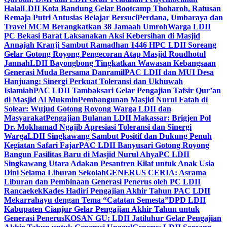
Halal
LDII Kota Bandung Gelar Bootcamp Thoharoh, Ratusan
Remaja Putri Antusias Belajar Bersuci
Perdana, Umbaraya dan
Travel MCM Berangkatkan 38 Jamaah Umroh
Warga LDII
PC Bekasi Barat Laksanakan Aksi Kebersihan di Masjid
Annajah Kranji Sambut Ramadhan 1446 H
PC LDII Soreang
Gelar Gotong Royong Pengecoran Atap Masjid Roudhotul
Jannah
LDII Bayongbong Tingkatkan Wawasan Kebangsaan
Generasi Muda Bersama Danramil
PAC LDII dan MUI Desa
Hanjuang: Sinergi Perkuat Toleransi dan Ukhuwah
Islamiah
PAC LDII Tambaksari Gelar Pengajian Tafsir Qur’an
di Masjid Al Mukmin
Pembangunan Masjid Nurul Fatah di
Solear: Wujud Gotong Royong Warga LDII dan
Masyarakat
Pengajian Bulanan LDII Makassar: Brigjen Pol
Dr. Mokhamad Ngajib Apresiasi Toleransi dan Sinergi
Warga
LDII Singkawang Sambut Positif dan Dukung Penuh
Kegiatan Safari Fajar
PAC LDII Banyusari Gotong Royong
Bangun Fasilitas Baru di Masjid Nurul Ahya
PC LDII
Singkawang Utara Adakan Pesantren Kilat untuk Anak Usia
Dini Selama Liburan Sekolah
GENERUS CERIA: Asrama
Liburan dan Pembinaan Generasi Penerus oleh PC LDII
Rancaekek
Kades Hadiri Pengajian Akhir Tahun PAC LDII
Mekarrahayu dengan Tema “Catatan Semesta”
DPD LDII
Kabupaten Cianjur Gelar Pengajian Akhir Tahun untuk
Generasi Penerus
KOSAN GU: LDII Jatiluhur Gelar Pengajian