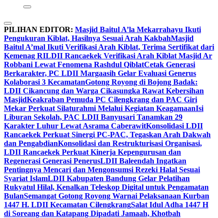
PILIHAN EDITOR:
Masjid Baitul A’la Mekarrahayu Ikuti
Pengukuran Kiblat, Hasilnya Sesuai Arah Kakbah
Masjid
Baitul A’mal Ikuti Verifikasi Arah Kiblat, Terima Sertifikat dari
Kemenag RI
LDII Rancaekek Verifikasi Arah Kiblat Masjid Ar
Robbani Lewat Fenomena Rashdul Qiblat
Cetak Generasi
Berkarakter, PC LDII Margaasih Gelar Evaluasi Generus
Kolaborasi 3 Kecamatan
Gotong Royong di Bojong Badak:
LDII Cikancung dan Warga Cikasungka Rawat Kebersihan
Masjid
Keakraban Pemuda PC Cilengkrang dan PAC Giri
Mekar Perkuat Silaturahmi Melalui Kegiatan Keagamaan
Isi
Liburan Sekolah, PAC LDII Banyusari Tanamkan 29
Karakter Luhur Lewat Asrama Caberawit
Konsolidasi LDII
Rancaekek Perkuat Sinergi PC-PAC, Tegaskan Arah Dakwah
dan Pengabdian
Konsolidasi dan Restrukturisasi Organisasi,
LDII Rancaekek Perkuat Kinerja Kepengurusan dan
Regenerasi Generasi Penerus
LDII Baleendah Ingatkan
Pentingnya Mencari dan Mengonsumsi Rezeki Halal Sesuai
Syariat Islam
LDII Kabupaten Bandung Gelar Pelatihan
Rukyatul Hilal, Kenalkan Teleskop Digital untuk Pengamatan
Bulan
Semangat Gotong Royong Warnai Pelaksanaan Kurban
1447 H. LDII Kecamatan Cilengkrang
Salat Idul Adha 1447 H
di Soreang dan Katapang Dipadati Jamaah, Khotbah