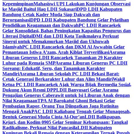
Kepemimpinan
Mahasiswi UPI Lakukan Kunjungan Observasi
ke Masjid Baitul Haq LDII Sukasari
DPD LDII Kabupaten
Bandung Cetak Kader Muda Siap Dakwah dan
Berorganisasi
DPD LDII Kabupaten Bandung Gelar Pelatihan
Pendidikan Keagamaan dan Dakwah
PC LDII Rancaekek
Gelar Konsolidasi, Bahas Peningkatan Kapasitas Pengurus dan
Literasi Digital
DMI dan LDII Kota Tasikmalaya Perkuat
Sinergi untuk Memakmurkan Masjid dan Ukhuwah
Islamiyah
PC LDII Rancaekek dan DKM Al Awwabin Gelar
Pemantauan Istiwa A’zam, Arah Kiblat Terverifikasi
Asrama
Liburan Generus LDII Rancaekek Tanamkan 29 Karakter
Luhur pada Remaja SMP
Asrama Liburan Generus PC LDII
Soreang: Edukatif, Seru, dan Tanamkan Karakter
Mandiri
Asrama Liburan Sekolah PC LDII Bekasi Barat:
Cetak Generasi Berkarakter Luhur dan Alim Mandiri
Wakil
Ketua PC LDII Rancaekek Ajak Warga Bijak Bermedia Sosial,
Dukung Akun Resmi DPP
LDII Banyusari Gelar Asrama
Pengajian Generus Caberawit untuk Isi Liburan Anak dengan
Nilai Keagamaan
TPA Al Barokatul Ghoni Bekasi Gelar
Pembagian Rapor, Orang Tua Diingatkan Jaga Rutinitas
Mengaji Anak
PAC LDII Kaliabang Tengah Gelar Munaqosah,
Bentuk Generasi Muda Cinta Al-Qur’an
LDII Balikpapan,
Kejari, dan Kodim 0905 Gelar Seminar Kebangsaan: Tangkal
Radikalisme, Perkuat Nilai Pancasila
LDII Kabupaten
Kuningan Bekali Remaja dengan Keterampilan Ternak Puyuh