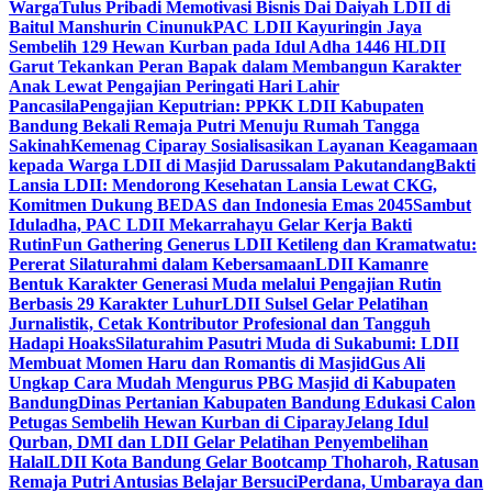
Warga
Tulus Pribadi Memotivasi Bisnis Dai Daiyah LDII di
Baitul Manshurin Cinunuk
PAC LDII Kayuringin Jaya
Sembelih 129 Hewan Kurban pada Idul Adha 1446 H
LDII
Garut Tekankan Peran Bapak dalam Membangun Karakter
Anak Lewat Pengajian Peringati Hari Lahir
Pancasila
Pengajian Keputrian: PPKK LDII Kabupaten
Bandung Bekali Remaja Putri Menuju Rumah Tangga
Sakinah
Kemenag Ciparay Sosialisasikan Layanan Keagamaan
kepada Warga LDII di Masjid Darussalam Pakutandang
Bakti
Lansia LDII: Mendorong Kesehatan Lansia Lewat CKG,
Komitmen Dukung BEDAS dan Indonesia Emas 2045
Sambut
Iduladha, PAC LDII Mekarrahayu Gelar Kerja Bakti
Rutin
Fun Gathering Generus LDII Ketileng dan Kramatwatu:
Pererat Silaturahmi dalam Kebersamaan
LDII Kamanre
Bentuk Karakter Generasi Muda melalui Pengajian Rutin
Berbasis 29 Karakter Luhur
LDII Sulsel Gelar Pelatihan
Jurnalistik, Cetak Kontributor Profesional dan Tangguh
Hadapi Hoaks
Silaturahim Pasutri Muda di Sukabumi: LDII
Membuat Momen Haru dan Romantis di Masjid
Gus Ali
Ungkap Cara Mudah Mengurus PBG Masjid di Kabupaten
Bandung
Dinas Pertanian Kabupaten Bandung Edukasi Calon
Petugas Sembelih Hewan Kurban di Ciparay
Jelang Idul
Qurban, DMI dan LDII Gelar Pelatihan Penyembelihan
Halal
LDII Kota Bandung Gelar Bootcamp Thoharoh, Ratusan
Remaja Putri Antusias Belajar Bersuci
Perdana, Umbaraya dan