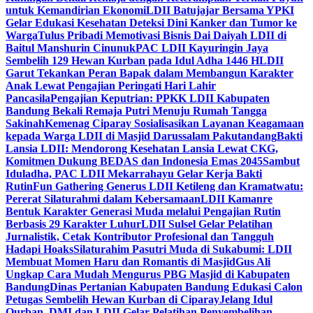
untuk Kemandirian Ekonomi
LDII Batujajar Bersama YPKI
Gelar Edukasi Kesehatan Deteksi Dini Kanker dan Tumor ke
Warga
Tulus Pribadi Memotivasi Bisnis Dai Daiyah LDII di
Baitul Manshurin Cinunuk
PAC LDII Kayuringin Jaya
Sembelih 129 Hewan Kurban pada Idul Adha 1446 H
LDII
Garut Tekankan Peran Bapak dalam Membangun Karakter
Anak Lewat Pengajian Peringati Hari Lahir
Pancasila
Pengajian Keputrian: PPKK LDII Kabupaten
Bandung Bekali Remaja Putri Menuju Rumah Tangga
Sakinah
Kemenag Ciparay Sosialisasikan Layanan Keagamaan
kepada Warga LDII di Masjid Darussalam Pakutandang
Bakti
Lansia LDII: Mendorong Kesehatan Lansia Lewat CKG,
Komitmen Dukung BEDAS dan Indonesia Emas 2045
Sambut
Iduladha, PAC LDII Mekarrahayu Gelar Kerja Bakti
Rutin
Fun Gathering Generus LDII Ketileng dan Kramatwatu:
Pererat Silaturahmi dalam Kebersamaan
LDII Kamanre
Bentuk Karakter Generasi Muda melalui Pengajian Rutin
Berbasis 29 Karakter Luhur
LDII Sulsel Gelar Pelatihan
Jurnalistik, Cetak Kontributor Profesional dan Tangguh
Hadapi Hoaks
Silaturahim Pasutri Muda di Sukabumi: LDII
Membuat Momen Haru dan Romantis di Masjid
Gus Ali
Ungkap Cara Mudah Mengurus PBG Masjid di Kabupaten
Bandung
Dinas Pertanian Kabupaten Bandung Edukasi Calon
Petugas Sembelih Hewan Kurban di Ciparay
Jelang Idul
Qurban, DMI dan LDII Gelar Pelatihan Penyembelihan