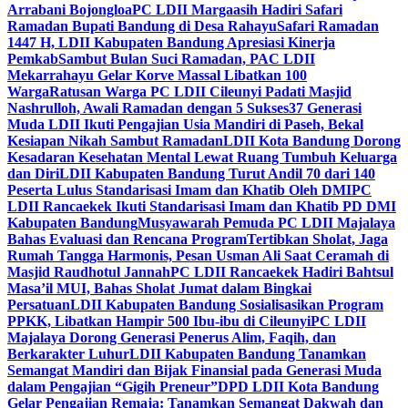
Arrabani Bojongloa
PC LDII Margaasih Hadiri Safari
Ramadan Bupati Bandung di Desa Rahayu
Safari Ramadan
1447 H, LDII Kabupaten Bandung Apresiasi Kinerja
Pemkab
Sambut Bulan Suci Ramadan, PAC LDII
Mekarrahayu Gelar Korve Massal Libatkan 100
Warga
Ratusan Warga PC LDII Cileunyi Padati Masjid
Nashrulloh, Awali Ramadan dengan 5 Sukses
37 Generasi
Muda LDII Ikuti Pengajian Usia Mandiri di Paseh, Bekal
Kesiapan Nikah Sambut Ramadan
LDII Kota Bandung Dorong
Kesadaran Kesehatan Mental Lewat Ruang Tumbuh Keluarga
dan Diri
LDII Kabupaten Bandung Turut Andil 70 dari 140
Peserta Lulus Standarisasi Imam dan Khatib Oleh DMI
PC
LDII Rancaekek Ikuti Standarisasi Imam dan Khatib PD DMI
Kabupaten Bandung
Musyawarah Pemuda PC LDII Majalaya
Bahas Evaluasi dan Rencana Program
Tertibkan Sholat, Jaga
Rumah Tangga Harmonis, Pesan Usman Ali Saat Ceramah di
Masjid Raudhotul Jannah
PC LDII Rancaekek Hadiri Bahtsul
Masa’il MUI, Bahas Sholat Jumat dalam Bingkai
Persatuan
LDII Kabupaten Bandung Sosialisasikan Program
PPKK, Libatkan Hampir 500 Ibu-ibu di Cileunyi
PC LDII
Majalaya Dorong Generasi Penerus Alim, Faqih, dan
Berkarakter Luhur
LDII Kabupaten Bandung Tanamkan
Semangat Mandiri dan Bijak Finansial pada Generasi Muda
dalam Pengajian “Gigih Preneur”
DPD LDII Kota Bandung
Gelar Pengajian Remaja: Tanamkan Semangat Dakwah dan