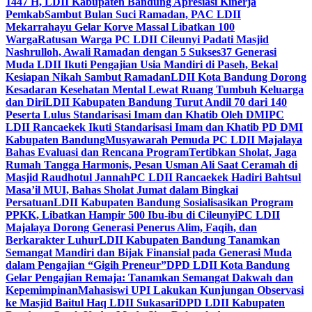
1447 H, LDII Kabupaten Bandung Apresiasi Kinerja
Pemkab
Sambut Bulan Suci Ramadan, PAC LDII
Mekarrahayu Gelar Korve Massal Libatkan 100
Warga
Ratusan Warga PC LDII Cileunyi Padati Masjid
Nashrulloh, Awali Ramadan dengan 5 Sukses
37 Generasi
Muda LDII Ikuti Pengajian Usia Mandiri di Paseh, Bekal
Kesiapan Nikah Sambut Ramadan
LDII Kota Bandung Dorong
Kesadaran Kesehatan Mental Lewat Ruang Tumbuh Keluarga
dan Diri
LDII Kabupaten Bandung Turut Andil 70 dari 140
Peserta Lulus Standarisasi Imam dan Khatib Oleh DMI
PC
LDII Rancaekek Ikuti Standarisasi Imam dan Khatib PD DMI
Kabupaten Bandung
Musyawarah Pemuda PC LDII Majalaya
Bahas Evaluasi dan Rencana Program
Tertibkan Sholat, Jaga
Rumah Tangga Harmonis, Pesan Usman Ali Saat Ceramah di
Masjid Raudhotul Jannah
PC LDII Rancaekek Hadiri Bahtsul
Masa’il MUI, Bahas Sholat Jumat dalam Bingkai
Persatuan
LDII Kabupaten Bandung Sosialisasikan Program
PPKK, Libatkan Hampir 500 Ibu-ibu di Cileunyi
PC LDII
Majalaya Dorong Generasi Penerus Alim, Faqih, dan
Berkarakter Luhur
LDII Kabupaten Bandung Tanamkan
Semangat Mandiri dan Bijak Finansial pada Generasi Muda
dalam Pengajian “Gigih Preneur”
DPD LDII Kota Bandung
Gelar Pengajian Remaja: Tanamkan Semangat Dakwah dan
Kepemimpinan
Mahasiswi UPI Lakukan Kunjungan Observasi
ke Masjid Baitul Haq LDII Sukasari
DPD LDII Kabupaten