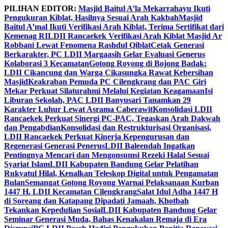
Skip
PILIHAN EDITOR:
Masjid Baitul A’la Mekarrahayu Ikuti
to
Pengukuran Kiblat, Hasilnya Sesuai Arah Kakbah
Masjid
content
Baitul A’mal Ikuti Verifikasi Arah Kiblat, Terima Sertifikat dari
Kemenag RI
LDII Rancaekek Verifikasi Arah Kiblat Masjid Ar
Robbani Lewat Fenomena Rashdul Qiblat
Cetak Generasi
Berkarakter, PC LDII Margaasih Gelar Evaluasi Generus
Kolaborasi 3 Kecamatan
Gotong Royong di Bojong Badak:
LDII Cikancung dan Warga Cikasungka Rawat Kebersihan
Masjid
Keakraban Pemuda PC Cilengkrang dan PAC Giri
Mekar Perkuat Silaturahmi Melalui Kegiatan Keagamaan
Isi
Liburan Sekolah, PAC LDII Banyusari Tanamkan 29
Karakter Luhur Lewat Asrama Caberawit
Konsolidasi LDII
Rancaekek Perkuat Sinergi PC-PAC, Tegaskan Arah Dakwah
dan Pengabdian
Konsolidasi dan Restrukturisasi Organisasi,
LDII Rancaekek Perkuat Kinerja Kepengurusan dan
Regenerasi Generasi Penerus
LDII Baleendah Ingatkan
Pentingnya Mencari dan Mengonsumsi Rezeki Halal Sesuai
Syariat Islam
LDII Kabupaten Bandung Gelar Pelatihan
Rukyatul Hilal, Kenalkan Teleskop Digital untuk Pengamatan
Bulan
Semangat Gotong Royong Warnai Pelaksanaan Kurban
1447 H. LDII Kecamatan Cilengkrang
Salat Idul Adha 1447 H
di Soreang dan Katapang Dipadati Jamaah, Khotbah
Tekankan Kepedulian Sosial
LDII Kabupaten Bandung Gelar
Seminar Generasi Muda, Bahas Kenakalan Remaja di Era