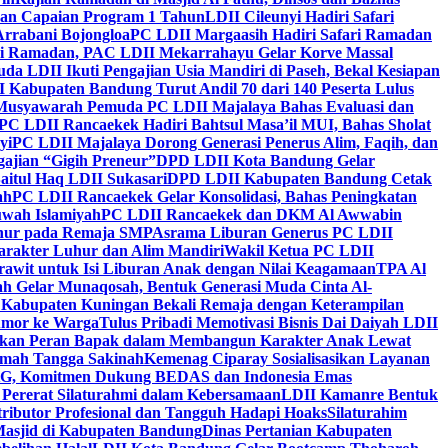
kan Capaian Program 1 Tahun
LDII Cileunyi Hadiri Safari
Arrabani Bojongloa
PC LDII Margaasih Hadiri Safari Ramadan
i Ramadan, PAC LDII Mekarrahayu Gelar Korve Massal
da LDII Ikuti Pengajian Usia Mandiri di Paseh, Bekal Kesiapan
 Kabupaten Bandung Turut Andil 70 dari 140 Peserta Lulus
Musyawarah Pemuda PC LDII Majalaya Bahas Evaluasi dan
PC LDII Rancaekek Hadiri Bahtsul Masa’il MUI, Bahas Sholat
yi
PC LDII Majalaya Dorong Generasi Penerus Alim, Faqih, dan
ajian “Gigih Preneur”
DPD LDII Kota Bandung Gelar
aitul Haq LDII Sukasari
DPD LDII Kabupaten Bandung Cetak
ah
PC LDII Rancaekek Gelar Konsolidasi, Bahas Peningkatan
wah Islamiyah
PC LDII Rancaekek dan DKM Al Awwabin
hur pada Remaja SMP
Asrama Liburan Generus PC LDII
arakter Luhur dan Alim Mandiri
Wakil Ketua PC LDII
rawit untuk Isi Liburan Anak dengan Nilai Keagamaan
TPA Al
h Gelar Munaqosah, Bentuk Generasi Muda Cinta Al-
 Kabupaten Kuningan Bekali Remaja dengan Keterampilan
Tumor ke Warga
Tulus Pribadi Memotivasi Bisnis Dai Daiyah LDII
nkan Peran Bapak dalam Membangun Karakter Anak Lewat
umah Tangga Sakinah
Kemenag Ciparay Sosialisasikan Layanan
CKG, Komitmen Dukung BEDAS dan Indonesia Emas
 Pererat Silaturahmi dalam Kebersamaan
LDII Kamanre Bentuk
ntributor Profesional dan Tangguh Hadapi Hoaks
Silaturahim
asjid di Kabupaten Bandung
Dinas Pertanian Kabupaten