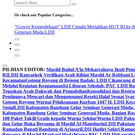
Search
for:
Or check our Popular Categories...
"Gowes Kemerdekaan" LDII Cimahi Meriahkan HUT RI ke-8
Generasi Muda LDII
PILIHAN EDITOR:
Masjid Baitul A’la Mekarrahayu Ikuti Pen
RI
LDII Rancaekek Verifikasi Arah Kiblat Masjid Ar Robbani 
Kecamatan
Gotong Royong di Bojong Badak: LDII Cikancung 
Melalui Kegiatan Keagamaan
Isi Liburan Sekolah, PAC LDII B
Tegaskan Arah Dakwah dan Pengabdian
Konsolidasi dan Restr
Pentingnya Mencari dan Mengonsumsi Rezeki Halal Sesuai Syari
Gotong Royong Warnai Pelaksanaan Kurban 1447 H. LDII Kec
Sosial
LDII Kabupaten Bandung Gelar Seminar Generasi Muda, 
Kabupaten Bandung Gelar Seminar Generasi Muda, Bagian Roa
180 Paket Takjil Gratis kepada Warga Sekitar
Warga LDII Pakut
dan Gelar Buka Bersama di Masjid Al-Manshurin
LDII Pakutand
Ramadan Bupati Bandung di Arjasari
LDII Hadiri Safari Rama
Bersama di Masjid Manbaul Huda
Warga PAC LDII Mekarrahayu