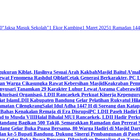
0
"Jaksa Masuk Sekolah"
1 Ekor Kambing
1 Maret 2025
1 Ramadan 14
gukuran Kiblat, Hasilnya Sesuai Arah Kakbah
Masjid Baitul A’mal
Lewat Fenomena Rashdul Qiblat
Cetak Generasi Berkarakter, PC L
dan Warga Cikasungka Rawat Kebersihan Masjid
Keakraban Pemu
anyusari Tanamkan 29 Karakter Luhur Lewat Asrama Caberawit
ukturisasi Organisasi, LDII Rancaekek Perkuat Kinerja Kepengur
at Islam
LDII Kabupaten Bandung Gelar Pelatihan Rukyatul Hila
amatan Cilengkrang
Salat Idul Adha 1447 H di Soreang dan Kat
Bahas Kenakalan Remaja di Era Disrupsi
PC LDII Paseh Hadiri 
d to Musda VIII
Halal Bihalal MUI Rancaekek, LDII Hadir Perk
andang Bagikan 500 Takjil, Semarakkan Ramadan dan Pererat 
ang Gelar Buka Puasa Bersama, 80 Warga Hadiri di Masjid Dar
dan ke-5 Bupati Bandung, Dukung Sinergi Pembangunan di Pase
 Gelar Buka Puasa Bersama, Dilanjutkan Pengajian dan Taraw