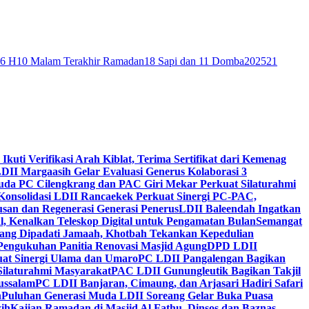
46 H
10 Malam Terakhir Ramadan
18 Sapi dan 11 Domba
2025
21
 Ikuti Verifikasi Arah Kiblat, Terima Sertifikat dari Kemenag
DII Margaasih Gelar Evaluasi Generus Kolaborasi 3
da PC Cilengkrang dan PAC Giri Mekar Perkuat Silaturahmi
Konsolidasi LDII Rancaekek Perkuat Sinergi PC-PAC,
usan dan Regenerasi Generasi Penerus
LDII Baleendah Ingatkan
l, Kenalkan Teleskop Digital untuk Pengamatan Bulan
Semangat
apang Dipadati Jamaah, Khotbah Tekankan Kepedulian
Pengukuhan Panitia Renovasi Masjid Agung
DPD LDII
uat Sinergi Ulama dan Umaro
PC LDII Pangalengan Bagikan
Silaturahmi Masyarakat
PAC LDII Gunungleutik Bagikan Takjil
ussalam
PC LDII Banjaran, Cimaung, dan Arjasari Hadiri Safari
h
Puluhan Generasi Muda LDII Soreang Gelar Buka Puasa
ih
Kajian Ramadan di Masjid Al Fathu, Dinsos dan Baznas