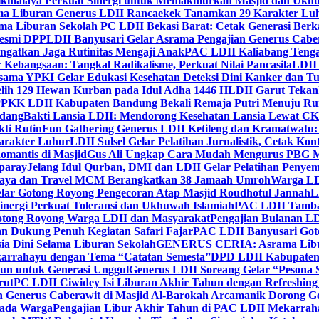
ikmalaya Perkuat Sinergi untuk Memakmurkan Masjid dan Ukhu
a Liburan Generus LDII Rancaekek Tanamkan 29 Karakter Lu
ma Liburan Sekolah PC LDII Bekasi Barat: Cetak Generasi Berk
Resmi DPP
LDII Banyusari Gelar Asrama Pengajian Generus Cabe
ngatkan Jaga Rutinitas Mengaji Anak
PAC LDII Kaliabang Tenga
 Kebangsaan: Tangkal Radikalisme, Perkuat Nilai Pancasila
LDII
rsama YPKI Gelar Edukasi Kesehatan Deteksi Dini Kanker dan 
lih 129 Hewan Kurban pada Idul Adha 1446 H
LDII Garut Teka
 PPKK LDII Kabupaten Bandung Bekali Remaja Putri Menuju R
ndang
Bakti Lansia LDII: Mendorong Kesehatan Lansia Lewat 
ti Rutin
Fun Gathering Generus LDII Ketileng dan Kramatwatu:
Karakter Luhur
LDII Sulsel Gelar Pelatihan Jurnalistik, Cetak Ko
mantis di Masjid
Gus Ali Ungkap Cara Mudah Mengurus PBG M
paray
Jelang Idul Qurban, DMI dan LDII Gelar Pelatihan Penyem
aya dan Travel MCM Berangkatkan 38 Jamaah Umroh
Warga LDI
lar Gotong Royong Pengecoran Atap Masjid Roudhotul Jannah
L
nergi Perkuat Toleransi dan Ukhuwah Islamiah
PAC LDII Tambaks
otong Royong Warga LDII dan Masyarakat
Pengajian Bulanan LD
an Dukung Penuh Kegiatan Safari Fajar
PAC LDII Banyusari Goto
ia Dini Selama Liburan Sekolah
GENERUS CERIA: Asrama Libura
karrahayu dengan Tema “Catatan Semesta”
DPD LDII Kabupaten 
un untuk Generasi Unggul
Generus LDII Soreang Gelar “Pesona
rut
PC LDII Ciwidey Isi Liburan Akhir Tahun dengan Refreshing 
n Generus Caberawit di Masjid Al-Barokah Arcamanik Dorong G
pada Warga
Pengajian Libur Akhir Tahun di PAC LDII Mekarrah