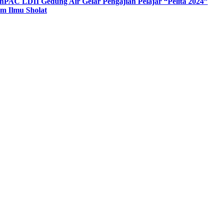
n
PAC LDII Gedung Air Gelar Pengajian Pelajar “Pelita 2024”
m Ilmu Sholat