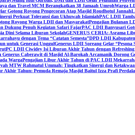
paray
Jelang Idul Qurban, DMI dan LDII Gelar Pelatihan Penyem
aya dan Travel MCM Berangkatkan 38 Jamaah Umroh
Warga LDI
lar Gotong Royong Pengecoran Atap Masjid Roudhotul Jannah
L
nergi Perkuat Toleransi dan Ukhuwah Islamiah
PAC LDII Tambaks
otong Royong Warga LDII dan Masyarakat
Pengajian Bulanan LD
an Dukung Penuh Kegiatan Safari Fajar
PAC LDII Banyusari Goto
ia Dini Selama Liburan Sekolah
GENERUS CERIA: Asrama Libura
karrahayu dengan Tema “Catatan Semesta”
DPD LDII Kabupaten 
un untuk Generasi Unggul
Generus LDII Soreang Gelar “Pesona
rut
PC LDII Ciwidey Isi Liburan Akhir Tahun dengan Refreshing 
n Generus Caberawit di Masjid Al-Barokah Arcamanik Dorong G
pada Warga
Pengajian Libur Akhir Tahun di PAC LDII Mekarrah
yyah MTW Rahmatul Ummah: Tingkatkan Sinergi dan Ketakwaa
r Akhir Tahun: Pemuda Remaja Masjid Baitul Izza Prafi Perdala