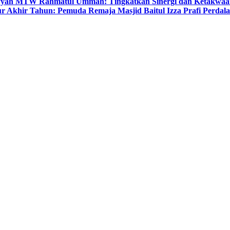
yyah MTW Rahmatul Ummah: Tingkatkan Sinergi dan Ketakwaa
r Akhir Tahun: Pemuda Remaja Masjid Baitul Izza Prafi Perdala