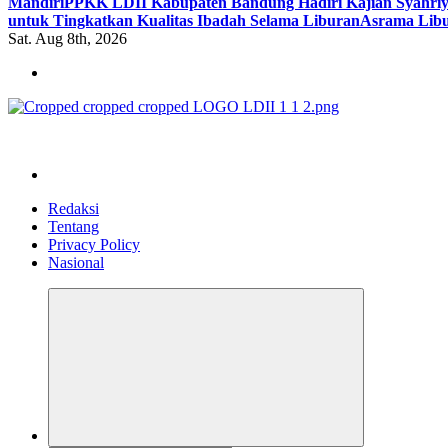
Mandiri
PPKK LDII Kabupaten Bandung Hadiri Kajian Syahri
untuk Tingkatkan Kualitas Ibadah Selama Liburan
Asrama Libu
Sat. Aug 8th, 2026
ldiikabbandung.or.id
Redaksi
Tentang
Privacy Policy
Nasional