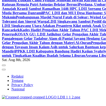
Bandung Edukasi Calon Petugas Sembelih Hewan Kurban di Ci
Ratusan Remaja Putri Antusias Belajar Bersuci
Perdana, Umbar
Annajah Kranji Sambut Ramadhan 1446 H
PC LDII Soreang Ge
Muda Bersama Danramil
PAC LDII dan MUI Desa Hanjuang: Si
Mukmin
Pembangunan Masjid Nurul Fatah di Solear: Wujud G
Toleransi dan Sinergi Warga
LDII Singkawang Sambut Positif d
LDII Singkawang Utara Adakan Pesantren Kilat untuk Anak Us
Rancaekek
Kades Hadiri Pengajian Akhir Tahun PAC LDII Me
Penerus
KOSAN GU: LDII Jatiluhur Gelar Pengajian Akhir Tah
Pangalengan Gelar Tadabur Alam di Pantai Sayang Heulang Ga
Gelar Pengajian Akhir Tahun dengan Materi Al-Quran
Pengajia
dengan Yayasan Insan Kalam Asih untuk Salurkan Bantuan ke
Mandiri
PPKK LDII Kabupaten Bandung Hadiri Kajian Syahri
untuk Tingkatkan Kualitas Ibadah Selama Liburan
Asrama Libu
Sat. Aug 8th, 2026
Redaksi
Tentang
Privacy Policy
Nasional
ldiikabbandung.or.id