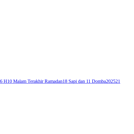
46 H
10 Malam Terakhir Ramadan
18 Sapi dan 11 Domba
2025
21