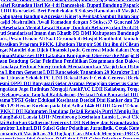
Safari Ramadan Hari Ke-4 di Rancaekek, Bupati Bandung Papar
g
LDII Rancaekek Beri Pembekalan 5 Sukses Ramadan di Masjid 
Kabupaten Bandung Apresiasi Kinerja Pemkab
Sambut Bulan Suc
asjid Nashrulloh, Awali Ramadan dengan 5 Sukses
37 Generasi Mu
 Kesehatan Mental Lewat Ruang Tumbuh Keluarga dan Diri
LDII
uti Standarisasi Imam dan Khatib PD DMI Kabupaten Bandung
nis, Pesan Usman Ali Saat Ceramah di Masjid Raudhotul Jannah
isasikan Program PPKK, Libatkan Hampir 500 Ibu-ibu di Cileun
 Mandiri dan Bijak Finansial pada Generasi Muda dalam Peng
pinan
Mahasiswi UPI Lakukan Kunjungan Observasi ke Masjid B
en Bandung Gelar Pelatihan Pendidikan Keagamaan dan Dakw
ikmalaya Perkuat Sinergi untuk Memakmurkan Masjid dan Ukhu
a Liburan Generus LDII Rancaekek Tanamkan 29 Karakter Lu
ma Liburan Sekolah PC LDII Bekasi Barat: Cetak Generasi Berk
Resmi DPP
LDII Banyusari Gelar Asrama Pengajian Generus Cabe
ngatkan Jaga Rutinitas Mengaji Anak
PAC LDII Kaliabang Tenga
 Kebangsaan: Tangkal Radikalisme, Perkuat Nilai Pancasila
LDII
rsama YPKI Gelar Edukasi Kesehatan Deteksi Dini Kanker dan 
lih 129 Hewan Kurban pada Idul Adha 1446 H
LDII Garut Teka
 PPKK LDII Kabupaten Bandung Bekali Remaja Putri Menuju R
ndang
Bakti Lansia LDII: Mendorong Kesehatan Lansia Lewat 
ti Rutin
Fun Gathering Generus LDII Ketileng dan Kramatwatu:
Karakter Luhur
LDII Sulsel Gelar Pelatihan Jurnalistik, Cetak Ko
mantis di Masjid
Gus Ali Ungkap Cara Mudah Mengurus PBG M