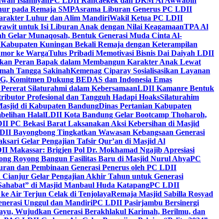
wah Islamiyah
PC LDII Rancaekek dan DKM Al Awwabin
hur pada Remaja SMP
Asrama Liburan Generus PC LDII
arakter Luhur dan Alim Mandiri
Wakil Ketua PC LDII
rawit untuk Isi Liburan Anak dengan Nilai Keagamaan
TPA Al
h Gelar Munaqosah, Bentuk Generasi Muda Cinta Al-
 Kabupaten Kuningan Bekali Remaja dengan Keterampilan
Tumor ke Warga
Tulus Pribadi Memotivasi Bisnis Dai Daiyah LDII
nkan Peran Bapak dalam Membangun Karakter Anak Lewat
umah Tangga Sakinah
Kemenag Ciparay Sosialisasikan Layanan
CKG, Komitmen Dukung BEDAS dan Indonesia Emas
 Pererat Silaturahmi dalam Kebersamaan
LDII Kamanre Bentuk
ntributor Profesional dan Tangguh Hadapi Hoaks
Silaturahim
asjid di Kabupaten Bandung
Dinas Pertanian Kabupaten
belihan Halal
LDII Kota Bandung Gelar Bootcamp Thoharoh,
I PC Bekasi Barat Laksanakan Aksi Kebersihan di Masjid
DII Bayongbong Tingkatkan Wawasan Kebangsaan Generasi
ari Gelar Pengajian Tafsir Qur’an di Masjid Al
II Makassar: Brigjen Pol Dr. Mokhamad Ngajib Apresiasi
ng Royong Bangun Fasilitas Baru di Masjid Nurul Ahya
PC
n dan Pembinaan Generasi Penerus oleh PC LDII
Cianjur Gelar Pengajian Akhir Tahun untuk Generasi
 Sahabat” di Masjid Manbaul Huda Katapang
PC LDII
ke Air Terjun Celak di Tenjolaya
Remaja Masjid Sabilla Rosyad
enerasi Unggul dan Mandiri
PC LDII Pasirjambu Bersinergi
ayu, Wujudkan Generasi Berakhlakul Karimah, Berilmu, dan