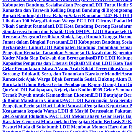
Kabupaten Bandung Sosialisasikan Program
LDII Turut Hadir 
Ramadan dan Tarawih Keliling Bupati Bandung di Bojongsoan
Bupati Bandung di Desa Rahayu
Safari Ramadan 1447 H, LDII 
Libatkan 100 Warga
Ratusan Warga PC LDII Cileunyi Padati M
Nikah Sambut Ramadan
LDII Kota Bandung Dorong Kesadaran
Standarisasi Imam dan Khatib Oleh DMI
PC LDII Rancaekek Ik
Rencana Program
Tertibkan Sholat, Jaga Rumah Tangga Harmo
Jumat dalam Bingkai Persatuan
LDII Kabupaten Bandung Sosial
Berkarakter Luhur
LDII Kabupaten Bandung Tanamkan Semangat
Pengajian Remaja: Tanamkan Semangat Dakwah dan Kepemim
Kader Muda Siap Dakwah dan Berorganisasi
DPD LDII Kabupat
Kapasitas Pengurus dan Literasi Digital
DMI dan LDII Kota Tas
Gelar Pemantauan Istiwa A’zam, Arah Kiblat Terverifikasi
Asram
Soreang: Edukatif, Seru, dan Tanamkan Karakter Mandiri
Asra
Rancaekek Ajak Warga Bijak Bermedia Sosial, Dukung Akun 
Barokatul Ghoni Bekasi Gelar Pembagian Rapor, Orang Tua Dii
Qur’an
LDII Balikpapan, Kejari, dan Kodim 0905 Gelar Seminar
Ternak Puyuh untuk Kemandirian Ekonomi
LDII Batujajar Be
di Baitul Manshurin Cinunuk
PAC LDII Kayuringin Jaya Sembe
Pengajian Peringati Hari Lahir Pancasila
Pengajian Keputrian:
Keagamaan kepada Warga LDII di Masjid Darussalam Pakuta
2045
Sambut Iduladha, PAC LDII Mekarrahayu Gelar Kerja Bak
Karakter Generasi Muda melalui Pengajian Rutin Berbasis 29 
Pasutri Muda di Sukabumi: LDII Membuat Momen Haru dan Ro