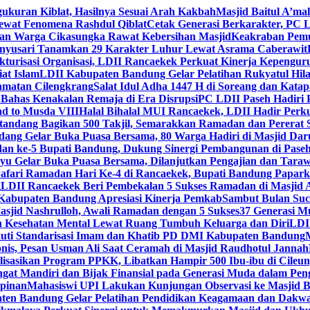
gukuran Kiblat, Hasilnya Sesuai Arah Kakbah
Masjid Baitul A’mal
Lewat Fenomena Rashdul Qiblat
Cetak Generasi Berkarakter, PC L
dan Warga Cikasungka Rawat Kebersihan Masjid
Keakraban Pemu
anyusari Tanamkan 29 Karakter Luhur Lewat Asrama Caberawit
ukturisasi Organisasi, LDII Rancaekek Perkuat Kinerja Kepengur
at Islam
LDII Kabupaten Bandung Gelar Pelatihan Rukyatul Hila
amatan Cilengkrang
Salat Idul Adha 1447 H di Soreang dan Kat
Bahas Kenakalan Remaja di Era Disrupsi
PC LDII Paseh Hadiri 
d to Musda VIII
Halal Bihalal MUI Rancaekek, LDII Hadir Perk
andang Bagikan 500 Takjil, Semarakkan Ramadan dan Pererat 
ang Gelar Buka Puasa Bersama, 80 Warga Hadiri di Masjid Dar
dan ke-5 Bupati Bandung, Dukung Sinergi Pembangunan di Pase
 Gelar Buka Puasa Bersama, Dilanjutkan Pengajian dan Taraw
Safari Ramadan Hari Ke-4 di Rancaekek, Bupati Bandung Papar
g
LDII Rancaekek Beri Pembekalan 5 Sukses Ramadan di Masjid 
Kabupaten Bandung Apresiasi Kinerja Pemkab
Sambut Bulan Suc
asjid Nashrulloh, Awali Ramadan dengan 5 Sukses
37 Generasi Mu
 Kesehatan Mental Lewat Ruang Tumbuh Keluarga dan Diri
LDII
uti Standarisasi Imam dan Khatib PD DMI Kabupaten Bandung
nis, Pesan Usman Ali Saat Ceramah di Masjid Raudhotul Jannah
isasikan Program PPKK, Libatkan Hampir 500 Ibu-ibu di Cileun
 Mandiri dan Bijak Finansial pada Generasi Muda dalam Peng
pinan
Mahasiswi UPI Lakukan Kunjungan Observasi ke Masjid B
en Bandung Gelar Pelatihan Pendidikan Keagamaan dan Dakw