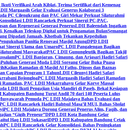
 Ikuti Verifikasi Arah Kiblat, Terima Sertifikat dari Kemenag
DII Margaasih Gelar Evaluasi Generus Kolaborasi 3
da PC Cilengkrang dan PAC Giri Mekar Perkuat Silaturahmi
Konsolidasi LDII Rancaekek Perkuat Sinergi PC-PAC,
usan dan Regenerasi Generasi Penerus
LDII Baleendah Ingatkan
l, Kenalkan Teleskop Digital untuk Pengamatan Bulan
Semangat
apang Dipadati Jamaah, Khotbah Tekankan Kepedulian
Pengukuhan Panitia Renovasi Masjid Agung
DPD LDII
uat Sinergi Ulama dan Umaro
PC LDII Pangalengan Bagikan
Silaturahmi Masyarakat
PAC LDII Gunungleutik Bagikan Takjil
ussalam
PC LDII Banjaran, Cimaung, dan Arjasari Hadiri Safari
h
Puluhan Generasi Muda LDII Soreang Gelar Buka Puasa
ih
Kajian Ramadan di Masjid Al Fathu, Dinsos dan Baznas
kan Capaian Program 1 Tahun
LDII Cileunyi Hadiri Safari
Arrabani Bojongloa
PC LDII Margaasih Hadiri Safari Ramadan
i Ramadan, PAC LDII Mekarrahayu Gelar Korve Massal
da LDII Ikuti Pengajian Usia Mandiri di Paseh, Bekal Kesiapan
 Kabupaten Bandung Turut Andil 70 dari 140 Peserta Lulus
Musyawarah Pemuda PC LDII Majalaya Bahas Evaluasi dan
PC LDII Rancaekek Hadiri Bahtsul Masa’il MUI, Bahas Sholat
yi
PC LDII Majalaya Dorong Generasi Penerus Alim, Faqih, dan
ajian “Gigih Preneur”
DPD LDII Kota Bandung Gelar
aitul Haq LDII Sukasari
DPD LDII Kabupaten Bandung Cetak
ah
PC LDII Rancaekek Gelar Konsolidasi, Bahas Peningkatan