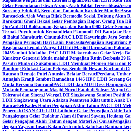
Kapasitas Pengurus dan Literasi Digital
DMI dan LDII Kota Tas
Gelar Pemantauan Istiwa A’zam, Arah Kiblat Terverifikasi
Asram
Soreang: Edukatif, Seru, dan Tanamkan Karakter Mandiri
Asra
Rancaekek Ajak Warga Bijak Bermedia Sosial, Dukung Akun 
Barokatul Ghoni Bekasi Gelar Pembagian Rapor, Orang Tua Dii
Qur’an
LDII Balikpapan, Kejari, dan Kodim 0905 Gelar Seminar
Ternak Puyuh untuk Kemandirian Ekonomi
LDII Batujajar Be
di Baitul Manshurin Cinunuk
PAC LDII Kayuringin Jaya Sembe
Pengajian Peringati Hari Lahir Pancasila
Pengajian Keputrian:
Keagamaan kepada Warga LDII di Masjid Darussalam Pakuta
2045
Sambut Iduladha, PAC LDII Mekarrahayu Gelar Kerja Bak
Karakter Generasi Muda melalui Pengajian Rutin Berbasis 29 
Pasutri Muda di Sukabumi: LDII Membuat Momen Haru dan Ro
Bandung Edukasi Calon Petugas Sembelih Hewan Kurban di Ci
Ratusan Remaja Putri Antusias Belajar Bersuci
Perdana, Umbar
Annajah Kranji Sambut Ramadhan 1446 H
PC LDII Soreang Ge
Muda Bersama Danramil
PAC LDII dan MUI Desa Hanjuang: Si
Mukmin
Pembangunan Masjid Nurul Fatah di Solear: Wujud G
Toleransi dan Sinergi Warga
LDII Singkawang Sambut Positif d
LDII Singkawang Utara Adakan Pesantren Kilat untuk Anak Us
Rancaekek
Kades Hadiri Pengajian Akhir Tahun PAC LDII Me
Penerus
KOSAN GU: LDII Jatiluhur Gelar Pengajian Akhir Tah
Pangalengan Gelar Tadabur Alam di Pantai Sayang Heulang Ga
Gelar Pengajian Akhir Tahun dengan Materi Al-Quran
Pengajia
dengan Yayasan Insan Kalam Asih untuk Salurkan Bantuan ke