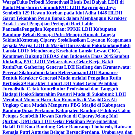
Warga
Tulus Pribadi Memotivasi Bisnis Dai Daiyah LDII di
Baitul Manshurin Cinunuk
PAC LDII Kayuringin Jaya
Sembelih 129 Hewan Kurban pada Idul Adha 1446 H
LDII
Garut Tekankan Peran Bapak dalam Membangun Karakter
Anak Lewat Pengajian Peringati Hari Lahir
Pancasila
Pengajian Keputrian: PPKK LDII Kabupaten
Bandung Bekali Remaja Putri Menuju Rumah Tangga
Sakinah
Kemenag Ciparay Sosialisasikan Layanan Keagamaan
kepada Warga LDII di Masjid Darussalam Pakutandang
Bakti
Lansia LDII: Mendorong Kesehatan Lansia Lewat CKG,
Komitmen Dukung BEDAS dan Indonesia Emas 2045
Sambut
Iduladha, PAC LDII Mekarrahayu Gelar Kerja Bakti
Rutin
Fun Gathering Generus LDII Ketileng dan Kramatwatu:
Pererat Silaturahmi dalam Kebersamaan
LDII Kamanre
Bentuk Karakter Generasi Muda melalui Pengajian Rutin
Berbasis 29 Karakter Luhur
LDII Sulsel Gelar Pelatihan
Jurnalistik, Cetak Kontributor Profesional dan Tangguh
Hadapi Hoaks
Silaturahim Pasutri Muda di Sukabumi: LDII
Membuat Momen Haru dan Romantis di Masjid
Gus Ali
Ungkap Cara Mudah Mengurus PBG Masjid di Kabupaten
Bandung
Dinas Pertanian Kabupaten Bandung Edukasi Calon
Petugas Sembelih Hewan Kurban di Ciparay
Jelang Idul
Qurban, DMI dan LDII Gelar Pelatihan Penyembelihan
Halal
LDII Kota Bandung Gelar Bootcamp Thoharoh, Ratusan
Remaja Putri Antusias Belajar Bersuci
Perdana, Umbaraya dan