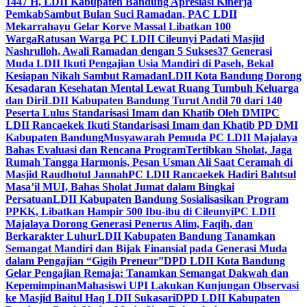
1447 H, LDII Kabupaten Bandung Apresiasi Kinerja
Pemkab
Sambut Bulan Suci Ramadan, PAC LDII
Mekarrahayu Gelar Korve Massal Libatkan 100
Warga
Ratusan Warga PC LDII Cileunyi Padati Masjid
Nashrulloh, Awali Ramadan dengan 5 Sukses
37 Generasi
Muda LDII Ikuti Pengajian Usia Mandiri di Paseh, Bekal
Kesiapan Nikah Sambut Ramadan
LDII Kota Bandung Dorong
Kesadaran Kesehatan Mental Lewat Ruang Tumbuh Keluarga
dan Diri
LDII Kabupaten Bandung Turut Andil 70 dari 140
Peserta Lulus Standarisasi Imam dan Khatib Oleh DMI
PC
LDII Rancaekek Ikuti Standarisasi Imam dan Khatib PD DMI
Kabupaten Bandung
Musyawarah Pemuda PC LDII Majalaya
Bahas Evaluasi dan Rencana Program
Tertibkan Sholat, Jaga
Rumah Tangga Harmonis, Pesan Usman Ali Saat Ceramah di
Masjid Raudhotul Jannah
PC LDII Rancaekek Hadiri Bahtsul
Masa’il MUI, Bahas Sholat Jumat dalam Bingkai
Persatuan
LDII Kabupaten Bandung Sosialisasikan Program
PPKK, Libatkan Hampir 500 Ibu-ibu di Cileunyi
PC LDII
Majalaya Dorong Generasi Penerus Alim, Faqih, dan
Berkarakter Luhur
LDII Kabupaten Bandung Tanamkan
Semangat Mandiri dan Bijak Finansial pada Generasi Muda
dalam Pengajian “Gigih Preneur”
DPD LDII Kota Bandung
Gelar Pengajian Remaja: Tanamkan Semangat Dakwah dan
Kepemimpinan
Mahasiswi UPI Lakukan Kunjungan Observasi
ke Masjid Baitul Haq LDII Sukasari
DPD LDII Kabupaten