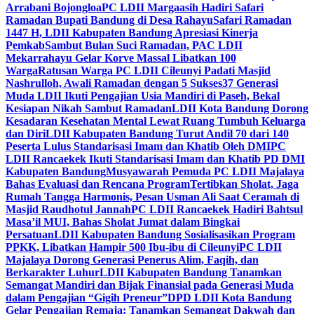
Arrabani Bojongloa
PC LDII Margaasih Hadiri Safari
Ramadan Bupati Bandung di Desa Rahayu
Safari Ramadan
1447 H, LDII Kabupaten Bandung Apresiasi Kinerja
Pemkab
Sambut Bulan Suci Ramadan, PAC LDII
Mekarrahayu Gelar Korve Massal Libatkan 100
Warga
Ratusan Warga PC LDII Cileunyi Padati Masjid
Nashrulloh, Awali Ramadan dengan 5 Sukses
37 Generasi
Muda LDII Ikuti Pengajian Usia Mandiri di Paseh, Bekal
Kesiapan Nikah Sambut Ramadan
LDII Kota Bandung Dorong
Kesadaran Kesehatan Mental Lewat Ruang Tumbuh Keluarga
dan Diri
LDII Kabupaten Bandung Turut Andil 70 dari 140
Peserta Lulus Standarisasi Imam dan Khatib Oleh DMI
PC
LDII Rancaekek Ikuti Standarisasi Imam dan Khatib PD DMI
Kabupaten Bandung
Musyawarah Pemuda PC LDII Majalaya
Bahas Evaluasi dan Rencana Program
Tertibkan Sholat, Jaga
Rumah Tangga Harmonis, Pesan Usman Ali Saat Ceramah di
Masjid Raudhotul Jannah
PC LDII Rancaekek Hadiri Bahtsul
Masa’il MUI, Bahas Sholat Jumat dalam Bingkai
Persatuan
LDII Kabupaten Bandung Sosialisasikan Program
PPKK, Libatkan Hampir 500 Ibu-ibu di Cileunyi
PC LDII
Majalaya Dorong Generasi Penerus Alim, Faqih, dan
Berkarakter Luhur
LDII Kabupaten Bandung Tanamkan
Semangat Mandiri dan Bijak Finansial pada Generasi Muda
dalam Pengajian “Gigih Preneur”
DPD LDII Kota Bandung
Gelar Pengajian Remaja: Tanamkan Semangat Dakwah dan