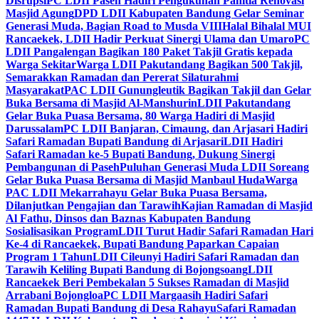
Disrupsi
PC LDII Paseh Hadiri Pengukuhan Panitia Renovasi
Masjid Agung
DPD LDII Kabupaten Bandung Gelar Seminar
Generasi Muda, Bagian Road to Musda VIII
Halal Bihalal MUI
Rancaekek, LDII Hadir Perkuat Sinergi Ulama dan Umaro
PC
LDII Pangalengan Bagikan 180 Paket Takjil Gratis kepada
Warga Sekitar
Warga LDII Pakutandang Bagikan 500 Takjil,
Semarakkan Ramadan dan Pererat Silaturahmi
Masyarakat
PAC LDII Gunungleutik Bagikan Takjil dan Gelar
Buka Bersama di Masjid Al-Manshurin
LDII Pakutandang
Gelar Buka Puasa Bersama, 80 Warga Hadiri di Masjid
Darussalam
PC LDII Banjaran, Cimaung, dan Arjasari Hadiri
Safari Ramadan Bupati Bandung di Arjasari
LDII Hadiri
Safari Ramadan ke-5 Bupati Bandung, Dukung Sinergi
Pembangunan di Paseh
Puluhan Generasi Muda LDII Soreang
Gelar Buka Puasa Bersama di Masjid Manbaul Huda
Warga
PAC LDII Mekarrahayu Gelar Buka Puasa Bersama,
Dilanjutkan Pengajian dan Tarawih
Kajian Ramadan di Masjid
Al Fathu, Dinsos dan Baznas Kabupaten Bandung
Sosialisasikan Program
LDII Turut Hadir Safari Ramadan Hari
Ke-4 di Rancaekek, Bupati Bandung Paparkan Capaian
Program 1 Tahun
LDII Cileunyi Hadiri Safari Ramadan dan
Tarawih Keliling Bupati Bandung di Bojongsoang
LDII
Rancaekek Beri Pembekalan 5 Sukses Ramadan di Masjid
Arrabani Bojongloa
PC LDII Margaasih Hadiri Safari
Ramadan Bupati Bandung di Desa Rahayu
Safari Ramadan