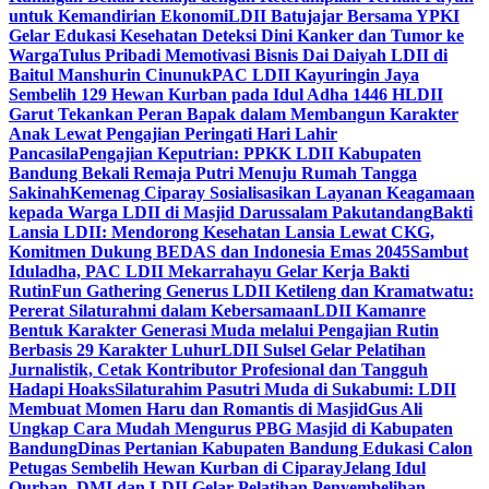
untuk Kemandirian Ekonomi
LDII Batujajar Bersama YPKI
Gelar Edukasi Kesehatan Deteksi Dini Kanker dan Tumor ke
Warga
Tulus Pribadi Memotivasi Bisnis Dai Daiyah LDII di
Baitul Manshurin Cinunuk
PAC LDII Kayuringin Jaya
Sembelih 129 Hewan Kurban pada Idul Adha 1446 H
LDII
Garut Tekankan Peran Bapak dalam Membangun Karakter
Anak Lewat Pengajian Peringati Hari Lahir
Pancasila
Pengajian Keputrian: PPKK LDII Kabupaten
Bandung Bekali Remaja Putri Menuju Rumah Tangga
Sakinah
Kemenag Ciparay Sosialisasikan Layanan Keagamaan
kepada Warga LDII di Masjid Darussalam Pakutandang
Bakti
Lansia LDII: Mendorong Kesehatan Lansia Lewat CKG,
Komitmen Dukung BEDAS dan Indonesia Emas 2045
Sambut
Iduladha, PAC LDII Mekarrahayu Gelar Kerja Bakti
Rutin
Fun Gathering Generus LDII Ketileng dan Kramatwatu:
Pererat Silaturahmi dalam Kebersamaan
LDII Kamanre
Bentuk Karakter Generasi Muda melalui Pengajian Rutin
Berbasis 29 Karakter Luhur
LDII Sulsel Gelar Pelatihan
Jurnalistik, Cetak Kontributor Profesional dan Tangguh
Hadapi Hoaks
Silaturahim Pasutri Muda di Sukabumi: LDII
Membuat Momen Haru dan Romantis di Masjid
Gus Ali
Ungkap Cara Mudah Mengurus PBG Masjid di Kabupaten
Bandung
Dinas Pertanian Kabupaten Bandung Edukasi Calon
Petugas Sembelih Hewan Kurban di Ciparay
Jelang Idul
Qurban, DMI dan LDII Gelar Pelatihan Penyembelihan