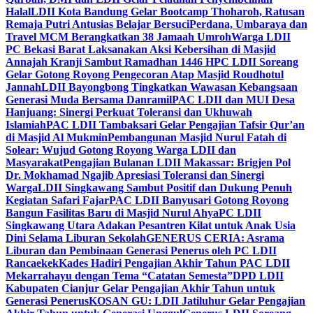
Halal
LDII Kota Bandung Gelar Bootcamp Thoharoh, Ratusan
Remaja Putri Antusias Belajar Bersuci
Perdana, Umbaraya dan
Travel MCM Berangkatkan 38 Jamaah Umroh
Warga LDII
PC Bekasi Barat Laksanakan Aksi Kebersihan di Masjid
Annajah Kranji Sambut Ramadhan 1446 H
PC LDII Soreang
Gelar Gotong Royong Pengecoran Atap Masjid Roudhotul
Jannah
LDII Bayongbong Tingkatkan Wawasan Kebangsaan
Generasi Muda Bersama Danramil
PAC LDII dan MUI Desa
Hanjuang: Sinergi Perkuat Toleransi dan Ukhuwah
Islamiah
PAC LDII Tambaksari Gelar Pengajian Tafsir Qur’an
di Masjid Al Mukmin
Pembangunan Masjid Nurul Fatah di
Solear: Wujud Gotong Royong Warga LDII dan
Masyarakat
Pengajian Bulanan LDII Makassar: Brigjen Pol
Dr. Mokhamad Ngajib Apresiasi Toleransi dan Sinergi
Warga
LDII Singkawang Sambut Positif dan Dukung Penuh
Kegiatan Safari Fajar
PAC LDII Banyusari Gotong Royong
Bangun Fasilitas Baru di Masjid Nurul Ahya
PC LDII
Singkawang Utara Adakan Pesantren Kilat untuk Anak Usia
Dini Selama Liburan Sekolah
GENERUS CERIA: Asrama
Liburan dan Pembinaan Generasi Penerus oleh PC LDII
Rancaekek
Kades Hadiri Pengajian Akhir Tahun PAC LDII
Mekarrahayu dengan Tema “Catatan Semesta”
DPD LDII
Kabupaten Cianjur Gelar Pengajian Akhir Tahun untuk
Generasi Penerus
KOSAN GU: LDII Jatiluhur Gelar Pengajian