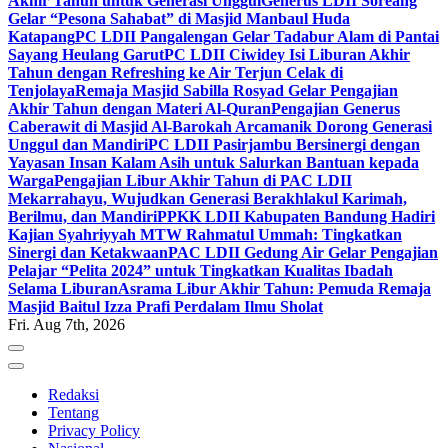
Akhir Tahun untuk Generasi Unggul
Generus LDII Soreang
Gelar “Pesona Sahabat” di Masjid Manbaul Huda
Katapang
PC LDII Pangalengan Gelar Tadabur Alam di Pantai
Sayang Heulang Garut
PC LDII Ciwidey Isi Liburan Akhir
Tahun dengan Refreshing ke Air Terjun Celak di
Tenjolaya
Remaja Masjid Sabilla Rosyad Gelar Pengajian
Akhir Tahun dengan Materi Al-Quran
Pengajian Generus
Caberawit di Masjid Al-Barokah Arcamanik Dorong Generasi
Unggul dan Mandiri
PC LDII Pasirjambu Bersinergi dengan
Yayasan Insan Kalam Asih untuk Salurkan Bantuan kepada
Warga
Pengajian Libur Akhir Tahun di PAC LDII
Mekarrahayu, Wujudkan Generasi Berakhlakul Karimah,
Berilmu, dan Mandiri
PPKK LDII Kabupaten Bandung Hadiri
Kajian Syahriyyah MTW Rahmatul Ummah: Tingkatkan
Sinergi dan Ketakwaan
PAC LDII Gedung Air Gelar Pengajian
Pelajar “Pelita 2024” untuk Tingkatkan Kualitas Ibadah
Selama Liburan
Asrama Libur Akhir Tahun: Pemuda Remaja
Masjid Baitul Izza Prafi Perdalam Ilmu Sholat
Fri. Aug 7th, 2026
Redaksi
Tentang
Privacy Policy