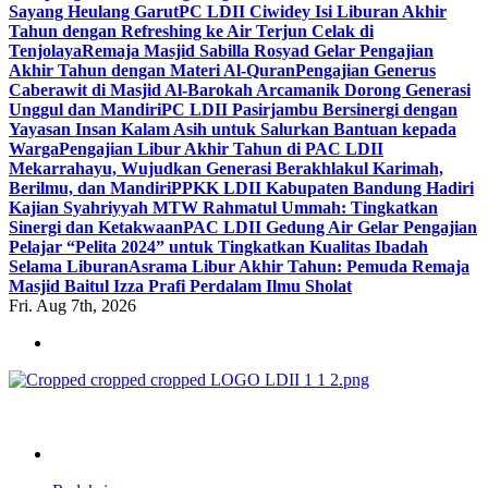
Sayang Heulang Garut
PC LDII Ciwidey Isi Liburan Akhir
Tahun dengan Refreshing ke Air Terjun Celak di
Tenjolaya
Remaja Masjid Sabilla Rosyad Gelar Pengajian
Akhir Tahun dengan Materi Al-Quran
Pengajian Generus
Caberawit di Masjid Al-Barokah Arcamanik Dorong Generasi
Unggul dan Mandiri
PC LDII Pasirjambu Bersinergi dengan
Yayasan Insan Kalam Asih untuk Salurkan Bantuan kepada
Warga
Pengajian Libur Akhir Tahun di PAC LDII
Mekarrahayu, Wujudkan Generasi Berakhlakul Karimah,
Berilmu, dan Mandiri
PPKK LDII Kabupaten Bandung Hadiri
Kajian Syahriyyah MTW Rahmatul Ummah: Tingkatkan
Sinergi dan Ketakwaan
PAC LDII Gedung Air Gelar Pengajian
Pelajar “Pelita 2024” untuk Tingkatkan Kualitas Ibadah
Selama Liburan
Asrama Libur Akhir Tahun: Pemuda Remaja
Masjid Baitul Izza Prafi Perdalam Ilmu Sholat
Fri. Aug 7th, 2026
ldiikabbandung.or.id