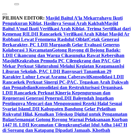
PILIHAN EDITOR:
Masjid Baitul A’la Mekarrahayu Ikuti
Pengukuran Kiblat, Hasilnya Sesuai Arah Kakbah
Masjid
Baitul A’mal Ikuti Verifikasi Arah Kiblat, Terima Sertifikat dari
Kemenag RI
LDII Rancaekek Verifikasi Arah Kiblat Masjid Ar
Robbani Lewat Fenomena Rashdul Qiblat
Cetak Generasi
Berkarakter, PC LDII Margaasih Gelar Evaluasi Generus
Kolaborasi 3 Kecamatan
Gotong Royong di Bojong Badak:
LDII Cikancung dan Warga Cikasungka Rawat Kebersihan
Masjid
Keakraban Pemuda PC Cilengkrang dan PAC Giri
Mekar Perkuat Silaturahmi Melalui Kegiatan Keagamaan
Isi
Liburan Sekolah, PAC LDII Banyusari Tanamkan 29
Karakter Luhur Lewat Asrama Caberawit
Konsolidasi LDII
Rancaekek Perkuat Sinergi PC-PAC, Tegaskan Arah Dakwah
dan Pengabdian
Konsolidasi dan Restrukturisasi Organisasi,
LDII Rancaekek Perkuat Kinerja Kepengurusan dan
Regenerasi Generasi Penerus
LDII Baleendah Ingatkan
Pentingnya Mencari dan Mengonsumsi Rezeki Halal Sesuai
Syariat Islam
LDII Kabupaten Bandung Gelar Pelatihan
Rukyatul Hilal, Kenalkan Teleskop Digital untuk Pengamatan
Bulan
Semangat Gotong Royong Warnai Pelaksanaan Kurban
1447 H. LDII Kecamatan Cilengkrang
Salat Idul Adha 1447 H
di Soreang dan Katapang Dipadati Jamaah, Khotbah