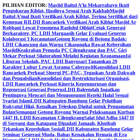
Skip
PILIHAN EDITOR:
Masjid Baitul A’la Mekarrahayu Ikuti
to
Pengukuran Kiblat, Hasilnya Sesuai Arah Kakbah
Masjid
content
Baitul A’mal Ikuti Verifikasi Arah Kiblat, Terima Sertifikat dari
Kemenag RI
LDII Rancaekek Verifikasi Arah Kiblat Masjid Ar
Robbani Lewat Fenomena Rashdul Qiblat
Cetak Generasi
Berkarakter, PC LDII Margaasih Gelar Evaluasi Generus
Kolaborasi 3 Kecamatan
Gotong Royong di Bojong Badak:
LDII Cikancung dan Warga Cikasungka Rawat Kebersihan
Masjid
Keakraban Pemuda PC Cilengkrang dan PAC Giri
Mekar Perkuat Silaturahmi Melalui Kegiatan Keagamaan
Isi
Liburan Sekolah, PAC LDII Banyusari Tanamkan 29
Karakter Luhur Lewat Asrama Caberawit
Konsolidasi LDII
Rancaekek Perkuat Sinergi PC-PAC, Tegaskan Arah Dakwah
dan Pengabdian
Konsolidasi dan Restrukturisasi Organisasi,
LDII Rancaekek Perkuat Kinerja Kepengurusan dan
Regenerasi Generasi Penerus
LDII Baleendah Ingatkan
Pentingnya Mencari dan Mengonsumsi Rezeki Halal Sesuai
Syariat Islam
LDII Kabupaten Bandung Gelar Pelatihan
Rukyatul Hilal, Kenalkan Teleskop Digital untuk Pengamatan
Bulan
Semangat Gotong Royong Warnai Pelaksanaan Kurban
1447 H. LDII Kecamatan Cilengkrang
Salat Idul Adha 1447 H
di Soreang dan Katapang Dipadati Jamaah, Khotbah
Tekankan Kepedulian Sosial
LDII Kabupaten Bandung Gelar
Seminar Generasi Muda, Bahas Kenakalan Remaja di Era