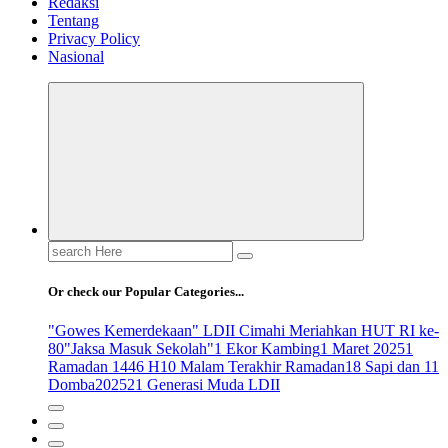
Redaksi
Tentang
Privacy Policy
Nasional
Search
for:
Or check our Popular Categories...
"Gowes Kemerdekaan" LDII Cimahi Meriahkan HUT RI ke-
80
"Jaksa Masuk Sekolah"
1 Ekor Kambing
1 Maret 2025
1
Ramadan 1446 H
10 Malam Terakhir Ramadan
18 Sapi dan 11
Domba
2025
21 Generasi Muda LDII