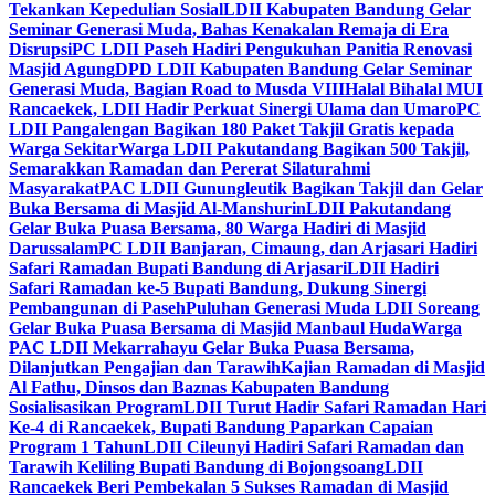
Tekankan Kepedulian Sosial
LDII Kabupaten Bandung Gelar
Seminar Generasi Muda, Bahas Kenakalan Remaja di Era
Disrupsi
PC LDII Paseh Hadiri Pengukuhan Panitia Renovasi
Masjid Agung
DPD LDII Kabupaten Bandung Gelar Seminar
Generasi Muda, Bagian Road to Musda VIII
Halal Bihalal MUI
Rancaekek, LDII Hadir Perkuat Sinergi Ulama dan Umaro
PC
LDII Pangalengan Bagikan 180 Paket Takjil Gratis kepada
Warga Sekitar
Warga LDII Pakutandang Bagikan 500 Takjil,
Semarakkan Ramadan dan Pererat Silaturahmi
Masyarakat
PAC LDII Gunungleutik Bagikan Takjil dan Gelar
Buka Bersama di Masjid Al-Manshurin
LDII Pakutandang
Gelar Buka Puasa Bersama, 80 Warga Hadiri di Masjid
Darussalam
PC LDII Banjaran, Cimaung, dan Arjasari Hadiri
Safari Ramadan Bupati Bandung di Arjasari
LDII Hadiri
Safari Ramadan ke-5 Bupati Bandung, Dukung Sinergi
Pembangunan di Paseh
Puluhan Generasi Muda LDII Soreang
Gelar Buka Puasa Bersama di Masjid Manbaul Huda
Warga
PAC LDII Mekarrahayu Gelar Buka Puasa Bersama,
Dilanjutkan Pengajian dan Tarawih
Kajian Ramadan di Masjid
Al Fathu, Dinsos dan Baznas Kabupaten Bandung
Sosialisasikan Program
LDII Turut Hadir Safari Ramadan Hari
Ke-4 di Rancaekek, Bupati Bandung Paparkan Capaian
Program 1 Tahun
LDII Cileunyi Hadiri Safari Ramadan dan
Tarawih Keliling Bupati Bandung di Bojongsoang
LDII
Rancaekek Beri Pembekalan 5 Sukses Ramadan di Masjid