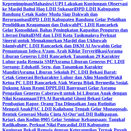
Kepemimpinan
Mahasiswi UPI Lakukan Kunjungan Observasi
ke Masjid Baitul Haq LDII Sukasari
DPD LDII Kabupaten
Bandung Cetak Kader Muda Siap Dakwah dan
Berorganisasi
DPD LDII Kabupaten Bandung Gelar Pelatihan
Pendidikan Keagamaan dan Dakwah
PC LDII Rancaekek
Gelar Konsolidasi, Bahas Peningkatan Kapasitas Pengurus dan
Literasi Digital
DMI dan LDII Kota Tasikmalaya Perkuat
Sinergi untuk Memakmurkan Masjid dan Ukhuwah
Islamiyah
PC LDII Rancaekek dan DKM Al Awwabin Gelar
Pemantauan Istiwa A’zam, Arah Kiblat Terverifikasi
Asrama
Liburan Generus LDII Rancaekek Tanamkan 29 Karakter
Luhur pada Remaja SMP
Asrama Liburan Generus PC LDII
Soreang: Edukatif, Seru, dan Tanamkan Karakter
Mandiri
Asrama Liburan Sekolah PC LDII Bekasi Barat:
Cetak Generasi Berkarakter Luhur dan Alim Mandiri
Wakil
Ketua PC LDII Rancaekek Ajak Warga Bijak Bermedia Sosial,
Dukung Akun Resmi DPP
LDII Banyusari Gelar Asrama
Pengajian Generus Caberawit untuk Isi Liburan Anak dengan
Nilai Keagamaan
TPA Al Barokatul Ghoni Bekasi Gelar
Pembagian Rapor, Orang Tua Diingatkan Jaga Rutinitas
Mengaji Anak
PAC LDII Kaliabang Tengah Gelar Munaqosah,
Bentuk Generasi Muda Cinta Al-Qur’an
LDII Balikpapan,
Kejari, dan Kodim 0905 Gelar Seminar Kebangsaan: Tangkal
Radikalisme, Perkuat Nilai Pancasila
LDII Kabupaten
Kuningan Bekali Remaja dengan Keterampilan Ternak Puyuh