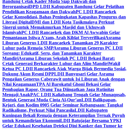
Bandung Cetak Kader Muda Siap Dakwah dan
Berorganisasi
DPD LDII Kabupaten Bandung Gelar Pelatihan
Pendidikan Keagamaan dan Dakwah
PC LDII Rancaekek
Gelar Konsolidasi, Bahas Peningkatan Kapasitas Pengurus dan
Literasi Digital
DMI dan LDII Kota Tasikmalaya Perkuat
Sinergi untuk Memakmurkan Masjid dan Ukhuwah
Islamiyah
PC LDII Rancaekek dan DKM Al Awwabin Gelar
Pemantauan Istiwa A’zam, Arah Kiblat Terverifikasi
Asrama
Liburan Generus LDII Rancaekek Tanamkan 29 Karakter
Luhur pada Remaja SMP
Asrama Liburan Generus PC LDII
Soreang: Edukatif, Seru, dan Tanamkan Karakter
Mandiri
Asrama Liburan Sekolah PC LDII Bekasi Barat:
Cetak Generasi Berkarakter Luhur dan Alim Mandiri
Wakil
Ketua PC LDII Rancaekek Ajak Warga Bijak Bermedia Sosial,
Dukung Akun Resmi DPP
LDII Banyusari Gelar Asrama
Pengajian Generus Caberawit untuk Isi Liburan Anak dengan
Nilai Keagamaan
TPA Al Barokatul Ghoni Bekasi Gelar
Pembagian Rapor, Orang Tua Diingatkan Jaga Rutinitas
Mengaji Anak
PAC LDII Kaliabang Tengah Gelar Munaqosah,
Bentuk Generasi Muda Cinta Al-Qur’an
LDII Balikpapan,
Kejari, dan Kodim 0905 Gelar Seminar Kebangsaan: Tangkal
Radikalisme, Perkuat Nilai Pancasila
LDII Kabupaten
Kuningan Bekali Remaja dengan Keterampilan Ternak Puyuh
untuk Kemandirian Ekonomi
LDII Batujajar Bersama YPKI
Gelar Edukasi Kesehatan Deteksi Dini Kanker dan Tumor ke