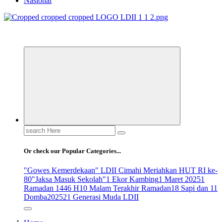
Nasional
ldiikabbandung.or.id
Search
for:
Or check our Popular Categories...
"Gowes Kemerdekaan" LDII Cimahi Meriahkan HUT RI ke-
80
"Jaksa Masuk Sekolah"
1 Ekor Kambing
1 Maret 2025
1
Ramadan 1446 H
10 Malam Terakhir Ramadan
18 Sapi dan 11
Domba
2025
21 Generasi Muda LDII