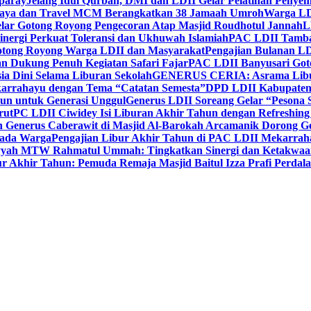
paray
Jelang Idul Qurban, DMI dan LDII Gelar Pelatihan Penyem
aya dan Travel MCM Berangkatkan 38 Jamaah Umroh
Warga LDI
lar Gotong Royong Pengecoran Atap Masjid Roudhotul Jannah
L
nergi Perkuat Toleransi dan Ukhuwah Islamiah
PAC LDII Tambaks
otong Royong Warga LDII dan Masyarakat
Pengajian Bulanan LD
an Dukung Penuh Kegiatan Safari Fajar
PAC LDII Banyusari Goto
ia Dini Selama Liburan Sekolah
GENERUS CERIA: Asrama Libura
karrahayu dengan Tema “Catatan Semesta”
DPD LDII Kabupaten 
un untuk Generasi Unggul
Generus LDII Soreang Gelar “Pesona
rut
PC LDII Ciwidey Isi Liburan Akhir Tahun dengan Refreshing 
n Generus Caberawit di Masjid Al-Barokah Arcamanik Dorong G
pada Warga
Pengajian Libur Akhir Tahun di PAC LDII Mekarrah
yyah MTW Rahmatul Ummah: Tingkatkan Sinergi dan Ketakwaa
r Akhir Tahun: Pemuda Remaja Masjid Baitul Izza Prafi Perdala