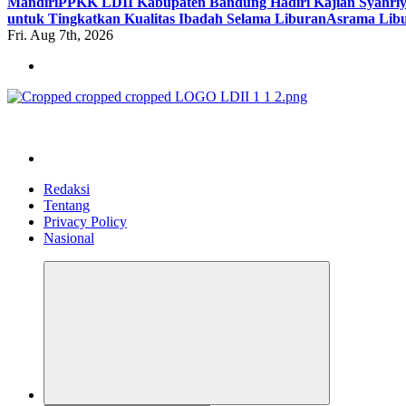
Mandiri
PPKK LDII Kabupaten Bandung Hadiri Kajian Syahri
untuk Tingkatkan Kualitas Ibadah Selama Liburan
Asrama Libu
Fri. Aug 7th, 2026
ldiikabbandung.or.id
Redaksi
Tentang
Privacy Policy
Nasional