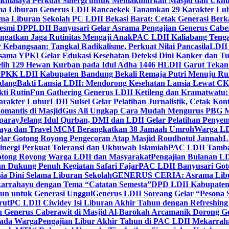
ikmalaya Perkuat Sinergi untuk Memakmurkan Masjid dan Ukhu
a Liburan Generus LDII Rancaekek Tanamkan 29 Karakter Lu
ma Liburan Sekolah PC LDII Bekasi Barat: Cetak Generasi Berk
Resmi DPP
LDII Banyusari Gelar Asrama Pengajian Generus Cabe
ngatkan Jaga Rutinitas Mengaji Anak
PAC LDII Kaliabang Tenga
 Kebangsaan: Tangkal Radikalisme, Perkuat Nilai Pancasila
LDII
rsama YPKI Gelar Edukasi Kesehatan Deteksi Dini Kanker dan 
lih 129 Hewan Kurban pada Idul Adha 1446 H
LDII Garut Teka
 PPKK LDII Kabupaten Bandung Bekali Remaja Putri Menuju R
ndang
Bakti Lansia LDII: Mendorong Kesehatan Lansia Lewat 
ti Rutin
Fun Gathering Generus LDII Ketileng dan Kramatwatu:
Karakter Luhur
LDII Sulsel Gelar Pelatihan Jurnalistik, Cetak Ko
mantis di Masjid
Gus Ali Ungkap Cara Mudah Mengurus PBG M
paray
Jelang Idul Qurban, DMI dan LDII Gelar Pelatihan Penyem
aya dan Travel MCM Berangkatkan 38 Jamaah Umroh
Warga LDI
lar Gotong Royong Pengecoran Atap Masjid Roudhotul Jannah
L
nergi Perkuat Toleransi dan Ukhuwah Islamiah
PAC LDII Tambaks
otong Royong Warga LDII dan Masyarakat
Pengajian Bulanan LD
an Dukung Penuh Kegiatan Safari Fajar
PAC LDII Banyusari Goto
ia Dini Selama Liburan Sekolah
GENERUS CERIA: Asrama Libura
karrahayu dengan Tema “Catatan Semesta”
DPD LDII Kabupaten 
un untuk Generasi Unggul
Generus LDII Soreang Gelar “Pesona
rut
PC LDII Ciwidey Isi Liburan Akhir Tahun dengan Refreshing 
n Generus Caberawit di Masjid Al-Barokah Arcamanik Dorong G
pada Warga
Pengajian Libur Akhir Tahun di PAC LDII Mekarrah