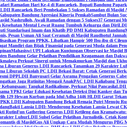
Safari Ramadan Hari Ke-4 di Rancaekek, Bupati Bandung Papar
g
LDII Rancaekek Beri Pembekalan 5 Sukses Ramadan di Masjid 
Kabupaten Bandung Apresiasi Kinerja Pemkab
Sambut Bulan Suc
asjid Nashrulloh, Awali Ramadan dengan 5 Sukses
37 Generasi Mu
 Kesehatan Mental Lewat Ruang Tumbuh Keluarga dan Diri
LDII
uti Standarisasi Imam dan Khatib PD DMI Kabupaten Bandung
nis, Pesan Usman Ali Saat Ceramah di Masjid Raudhotul Jannah
isasikan Program PPKK, Libatkan Hampir 500 Ibu-ibu di Cileun
 Mandiri dan Bijak Finansial pada Generasi Muda dalam Peng
pinan
Mahasiswi UPI Lakukan Kunjungan Observasi ke Masjid B
en Bandung Gelar Pelatihan Pendidikan Keagamaan dan Dakw
ikmalaya Perkuat Sinergi untuk Memakmurkan Masjid dan Ukhu
a Liburan Generus LDII Rancaekek Tanamkan 29 Karakter Lu
ma Liburan Sekolah PC LDII Bekasi Barat: Cetak Generasi Berk
Resmi DPP
LDII Banyusari Gelar Asrama Pengajian Generus Cabe
ngatkan Jaga Rutinitas Mengaji Anak
PAC LDII Kaliabang Tenga
 Kebangsaan: Tangkal Radikalisme, Perkuat Nilai Pancasila
LDII
rsama YPKI Gelar Edukasi Kesehatan Deteksi Dini Kanker dan 
lih 129 Hewan Kurban pada Idul Adha 1446 H
LDII Garut Teka
 PPKK LDII Kabupaten Bandung Bekali Remaja Putri Menuju R
ndang
Bakti Lansia LDII: Mendorong Kesehatan Lansia Lewat 
ti Rutin
Fun Gathering Generus LDII Ketileng dan Kramatwatu:
Karakter Luhur
LDII Sulsel Gelar Pelatihan Jurnalistik, Cetak Ko
mantis di Masjid
Gus Ali Ungkap Cara Mudah Mengurus PBG M