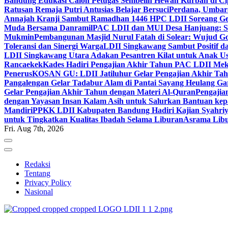
Bandung Edukasi Calon Petugas Sembelih Hewan Kurban di Ci
Ratusan Remaja Putri Antusias Belajar Bersuci
Perdana, Umbar
Annajah Kranji Sambut Ramadhan 1446 H
PC LDII Soreang Ge
Muda Bersama Danramil
PAC LDII dan MUI Desa Hanjuang: Si
Mukmin
Pembangunan Masjid Nurul Fatah di Solear: Wujud G
Toleransi dan Sinergi Warga
LDII Singkawang Sambut Positif d
LDII Singkawang Utara Adakan Pesantren Kilat untuk Anak Us
Rancaekek
Kades Hadiri Pengajian Akhir Tahun PAC LDII Me
Penerus
KOSAN GU: LDII Jatiluhur Gelar Pengajian Akhir Tah
Pangalengan Gelar Tadabur Alam di Pantai Sayang Heulang Ga
Gelar Pengajian Akhir Tahun dengan Materi Al-Quran
Pengajia
dengan Yayasan Insan Kalam Asih untuk Salurkan Bantuan ke
Mandiri
PPKK LDII Kabupaten Bandung Hadiri Kajian Syahri
untuk Tingkatkan Kualitas Ibadah Selama Liburan
Asrama Libu
Fri. Aug 7th, 2026
Redaksi
Tentang
Privacy Policy
Nasional
ldiikabbandung.or.id