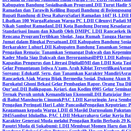
Kabupaten Bandung Sosialisasikan Program
LDII Turut Hadir 
Ramadan dan Tarawih Keliling Bupati Bandung di Bojongsoan
Bupati Bandung di Desa Rahayu
Safari Ramadan 1447 H, LDII 
Libatkan 100 Warga
Ratusan Warga PC LDII Cileunyi Padati M
Nikah Sambut Ramadan
LDII Kota Bandung Dorong Kesadaran
Standarisasi Imam dan Khatib Oleh DMI
PC LDII Rancaekek Ik
Rencana Program
Tertibkan Sholat, Jaga Rumah Tangga Harmo
Jumat dalam Bingkai Persatuan
LDII Kabupaten Bandung Sosial
Berkarakter Luhur
LDII Kabupaten Bandung Tanamkan Semangat
Pengajian Remaja: Tanamkan Semangat Dakwah dan Kepemim
Kader Muda Siap Dakwah dan Berorganisasi
DPD LDII Kabupat
Kapasitas Pengurus dan Literasi Digital
DMI dan LDII Kota Tas
Gelar Pemantauan Istiwa A’zam, Arah Kiblat Terverifikasi
Asram
Soreang: Edukatif, Seru, dan Tanamkan Karakter Mandiri
Asra
Rancaekek Ajak Warga Bijak Bermedia Sosial, Dukung Akun 
Barokatul Ghoni Bekasi Gelar Pembagian Rapor, Orang Tua Dii
Qur’an
LDII Balikpapan, Kejari, dan Kodim 0905 Gelar Seminar
Ternak Puyuh untuk Kemandirian Ekonomi
LDII Batujajar Be
di Baitul Manshurin Cinunuk
PAC LDII Kayuringin Jaya Sembe
Pengajian Peringati Hari Lahir Pancasila
Pengajian Keputrian:
Keagamaan kepada Warga LDII di Masjid Darussalam Pakuta
2045
Sambut Iduladha, PAC LDII Mekarrahayu Gelar Kerja Bak
Karakter Generasi Muda melalui Pengajian Rutin Berbasis 29 
Pasutri Muda di Sukabumi: LDII Membuat Momen Haru dan Ro