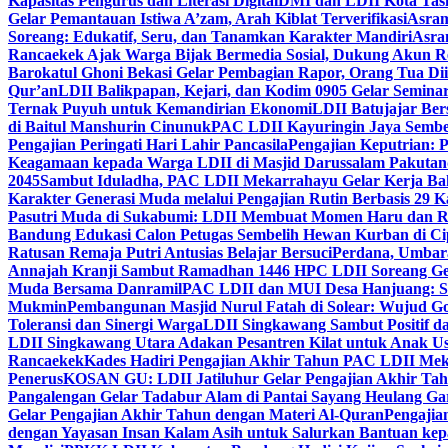
Kapasitas Pengurus dan Literasi Digital
DMI dan LDII Kota Tas
Gelar Pemantauan Istiwa A’zam, Arah Kiblat Terverifikasi
Asram
Soreang: Edukatif, Seru, dan Tanamkan Karakter Mandiri
Asra
Rancaekek Ajak Warga Bijak Bermedia Sosial, Dukung Akun 
Barokatul Ghoni Bekasi Gelar Pembagian Rapor, Orang Tua Dii
Qur’an
LDII Balikpapan, Kejari, dan Kodim 0905 Gelar Seminar
Ternak Puyuh untuk Kemandirian Ekonomi
LDII Batujajar Be
di Baitul Manshurin Cinunuk
PAC LDII Kayuringin Jaya Sembe
Pengajian Peringati Hari Lahir Pancasila
Pengajian Keputrian:
Keagamaan kepada Warga LDII di Masjid Darussalam Pakuta
2045
Sambut Iduladha, PAC LDII Mekarrahayu Gelar Kerja Bak
Karakter Generasi Muda melalui Pengajian Rutin Berbasis 29 
Pasutri Muda di Sukabumi: LDII Membuat Momen Haru dan Ro
Bandung Edukasi Calon Petugas Sembelih Hewan Kurban di Ci
Ratusan Remaja Putri Antusias Belajar Bersuci
Perdana, Umbar
Annajah Kranji Sambut Ramadhan 1446 H
PC LDII Soreang Ge
Muda Bersama Danramil
PAC LDII dan MUI Desa Hanjuang: Si
Mukmin
Pembangunan Masjid Nurul Fatah di Solear: Wujud G
Toleransi dan Sinergi Warga
LDII Singkawang Sambut Positif d
LDII Singkawang Utara Adakan Pesantren Kilat untuk Anak Us
Rancaekek
Kades Hadiri Pengajian Akhir Tahun PAC LDII Me
Penerus
KOSAN GU: LDII Jatiluhur Gelar Pengajian Akhir Tah
Pangalengan Gelar Tadabur Alam di Pantai Sayang Heulang Ga
Gelar Pengajian Akhir Tahun dengan Materi Al-Quran
Pengajia
dengan Yayasan Insan Kalam Asih untuk Salurkan Bantuan ke