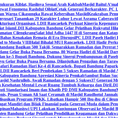
gukuran Kiblat, Hasilnya Sesuai Arah Kakbah
Masjid Baitul A’mal
Lewat Fenomena Rashdul Qiblat
Cetak Generasi Berkarakter, PC L
dan Warga Cikasungka Rawat Kebersihan Masjid
Keakraban Pemu
anyusari Tanamkan 29 Karakter Luhur Lewat Asrama Caberawit
ukturisasi Organisasi, LDII Rancaekek Perkuat Kinerja Kepengur
at Islam
LDII Kabupaten Bandung Gelar Pelatihan Rukyatul Hila
amatan Cilengkrang
Salat Idul Adha 1447 H di Soreang dan Kat
Bahas Kenakalan Remaja di Era Disrupsi
PC LDII Paseh Hadiri 
d to Musda VIII
Halal Bihalal MUI Rancaekek, LDII Hadir Perk
andang Bagikan 500 Takjil, Semarakkan Ramadan dan Pererat 
ang Gelar Buka Puasa Bersama, 80 Warga Hadiri di Masjid Dar
dan ke-5 Bupati Bandung, Dukung Sinergi Pembangunan di Pase
 Gelar Buka Puasa Bersama, Dilanjutkan Pengajian dan Taraw
Safari Ramadan Hari Ke-4 di Rancaekek, Bupati Bandung Papar
g
LDII Rancaekek Beri Pembekalan 5 Sukses Ramadan di Masjid 
Kabupaten Bandung Apresiasi Kinerja Pemkab
Sambut Bulan Suc
asjid Nashrulloh, Awali Ramadan dengan 5 Sukses
37 Generasi Mu
 Kesehatan Mental Lewat Ruang Tumbuh Keluarga dan Diri
LDII
uti Standarisasi Imam dan Khatib PD DMI Kabupaten Bandung
nis, Pesan Usman Ali Saat Ceramah di Masjid Raudhotul Jannah
isasikan Program PPKK, Libatkan Hampir 500 Ibu-ibu di Cileun
 Mandiri dan Bijak Finansial pada Generasi Muda dalam Peng
pinan
Mahasiswi UPI Lakukan Kunjungan Observasi ke Masjid B
en Bandung Gelar Pelatihan Pendidikan Keagamaan dan Dakw