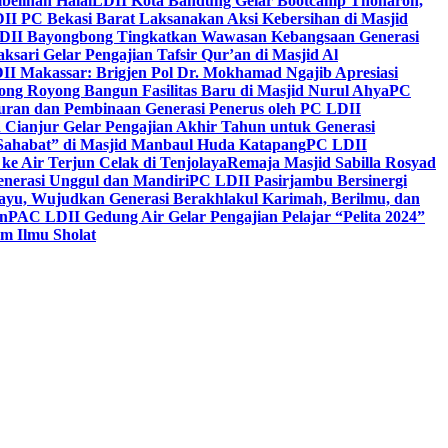
belihan Halal
LDII Kota Bandung Gelar Bootcamp Thoharoh,
I PC Bekasi Barat Laksanakan Aksi Kebersihan di Masjid
DII Bayongbong Tingkatkan Wawasan Kebangsaan Generasi
ari Gelar Pengajian Tafsir Qur’an di Masjid Al
II Makassar: Brigjen Pol Dr. Mokhamad Ngajib Apresiasi
ng Royong Bangun Fasilitas Baru di Masjid Nurul Ahya
PC
n dan Pembinaan Generasi Penerus oleh PC LDII
Cianjur Gelar Pengajian Akhir Tahun untuk Generasi
 Sahabat” di Masjid Manbaul Huda Katapang
PC LDII
ke Air Terjun Celak di Tenjolaya
Remaja Masjid Sabilla Rosyad
enerasi Unggul dan Mandiri
PC LDII Pasirjambu Bersinergi
ayu, Wujudkan Generasi Berakhlakul Karimah, Berilmu, dan
n
PAC LDII Gedung Air Gelar Pengajian Pelajar “Pelita 2024”
m Ilmu Sholat