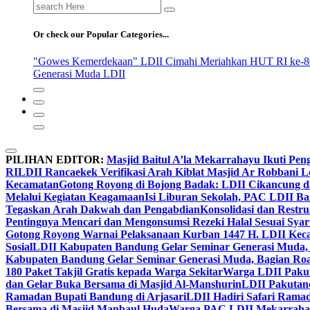
Search
for:
Or check our Popular Categories...
"Gowes Kemerdekaan" LDII Cimahi Meriahkan HUT RI ke-8
Generasi Muda LDII
PILIHAN EDITOR:
Masjid Baitul A’la Mekarrahayu Ikuti Pen
RI
LDII Rancaekek Verifikasi Arah Kiblat Masjid Ar Robbani 
Kecamatan
Gotong Royong di Bojong Badak: LDII Cikancung 
Melalui Kegiatan Keagamaan
Isi Liburan Sekolah, PAC LDII B
Tegaskan Arah Dakwah dan Pengabdian
Konsolidasi dan Restr
Pentingnya Mencari dan Mengonsumsi Rezeki Halal Sesuai Syari
Gotong Royong Warnai Pelaksanaan Kurban 1447 H. LDII Kec
Sosial
LDII Kabupaten Bandung Gelar Seminar Generasi Muda, 
Kabupaten Bandung Gelar Seminar Generasi Muda, Bagian Roa
180 Paket Takjil Gratis kepada Warga Sekitar
Warga LDII Pakut
dan Gelar Buka Bersama di Masjid Al-Manshurin
LDII Pakutand
Ramadan Bupati Bandung di Arjasari
LDII Hadiri Safari Rama
Bersama di Masjid Manbaul Huda
Warga PAC LDII Mekarrahayu