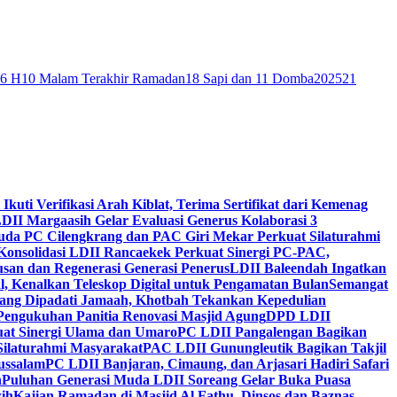
46 H
10 Malam Terakhir Ramadan
18 Sapi dan 11 Domba
2025
21
 Ikuti Verifikasi Arah Kiblat, Terima Sertifikat dari Kemenag
DII Margaasih Gelar Evaluasi Generus Kolaborasi 3
da PC Cilengkrang dan PAC Giri Mekar Perkuat Silaturahmi
Konsolidasi LDII Rancaekek Perkuat Sinergi PC-PAC,
usan dan Regenerasi Generasi Penerus
LDII Baleendah Ingatkan
l, Kenalkan Teleskop Digital untuk Pengamatan Bulan
Semangat
apang Dipadati Jamaah, Khotbah Tekankan Kepedulian
Pengukuhan Panitia Renovasi Masjid Agung
DPD LDII
uat Sinergi Ulama dan Umaro
PC LDII Pangalengan Bagikan
Silaturahmi Masyarakat
PAC LDII Gunungleutik Bagikan Takjil
ussalam
PC LDII Banjaran, Cimaung, dan Arjasari Hadiri Safari
h
Puluhan Generasi Muda LDII Soreang Gelar Buka Puasa
ih
Kajian Ramadan di Masjid Al Fathu, Dinsos dan Baznas