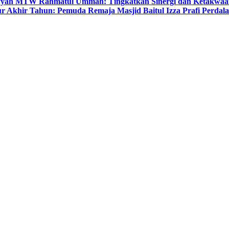
yyah MTW Rahmatul Ummah: Tingkatkan Sinergi dan Ketakwaa
r Akhir Tahun: Pemuda Remaja Masjid Baitul Izza Prafi Perdala