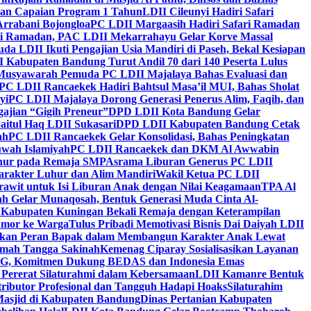
kan Capaian Program 1 Tahun
LDII Cileunyi Hadiri Safari
Arrabani Bojongloa
PC LDII Margaasih Hadiri Safari Ramadan
i Ramadan, PAC LDII Mekarrahayu Gelar Korve Massal
da LDII Ikuti Pengajian Usia Mandiri di Paseh, Bekal Kesiapan
 Kabupaten Bandung Turut Andil 70 dari 140 Peserta Lulus
Musyawarah Pemuda PC LDII Majalaya Bahas Evaluasi dan
PC LDII Rancaekek Hadiri Bahtsul Masa’il MUI, Bahas Sholat
yi
PC LDII Majalaya Dorong Generasi Penerus Alim, Faqih, dan
ajian “Gigih Preneur”
DPD LDII Kota Bandung Gelar
aitul Haq LDII Sukasari
DPD LDII Kabupaten Bandung Cetak
ah
PC LDII Rancaekek Gelar Konsolidasi, Bahas Peningkatan
wah Islamiyah
PC LDII Rancaekek dan DKM Al Awwabin
hur pada Remaja SMP
Asrama Liburan Generus PC LDII
arakter Luhur dan Alim Mandiri
Wakil Ketua PC LDII
rawit untuk Isi Liburan Anak dengan Nilai Keagamaan
TPA Al
h Gelar Munaqosah, Bentuk Generasi Muda Cinta Al-
 Kabupaten Kuningan Bekali Remaja dengan Keterampilan
Tumor ke Warga
Tulus Pribadi Memotivasi Bisnis Dai Daiyah LDII
nkan Peran Bapak dalam Membangun Karakter Anak Lewat
umah Tangga Sakinah
Kemenag Ciparay Sosialisasikan Layanan
CKG, Komitmen Dukung BEDAS dan Indonesia Emas
 Pererat Silaturahmi dalam Kebersamaan
LDII Kamanre Bentuk
ntributor Profesional dan Tangguh Hadapi Hoaks
Silaturahim
asjid di Kabupaten Bandung
Dinas Pertanian Kabupaten