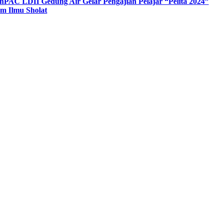
n
PAC LDII Gedung Air Gelar Pengajian Pelajar “Pelita 2024”
m Ilmu Sholat