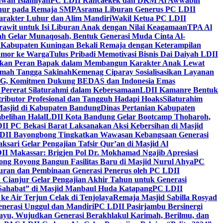
wah Islamiyah
PC LDII Rancaekek dan DKM Al Awwabin
hur pada Remaja SMP
Asrama Liburan Generus PC LDII
arakter Luhur dan Alim Mandiri
Wakil Ketua PC LDII
rawit untuk Isi Liburan Anak dengan Nilai Keagamaan
TPA Al
h Gelar Munaqosah, Bentuk Generasi Muda Cinta Al-
 Kabupaten Kuningan Bekali Remaja dengan Keterampilan
Tumor ke Warga
Tulus Pribadi Memotivasi Bisnis Dai Daiyah LDII
nkan Peran Bapak dalam Membangun Karakter Anak Lewat
umah Tangga Sakinah
Kemenag Ciparay Sosialisasikan Layanan
CKG, Komitmen Dukung BEDAS dan Indonesia Emas
 Pererat Silaturahmi dalam Kebersamaan
LDII Kamanre Bentuk
ntributor Profesional dan Tangguh Hadapi Hoaks
Silaturahim
asjid di Kabupaten Bandung
Dinas Pertanian Kabupaten
belihan Halal
LDII Kota Bandung Gelar Bootcamp Thoharoh,
I PC Bekasi Barat Laksanakan Aksi Kebersihan di Masjid
DII Bayongbong Tingkatkan Wawasan Kebangsaan Generasi
ari Gelar Pengajian Tafsir Qur’an di Masjid Al
II Makassar: Brigjen Pol Dr. Mokhamad Ngajib Apresiasi
ng Royong Bangun Fasilitas Baru di Masjid Nurul Ahya
PC
n dan Pembinaan Generasi Penerus oleh PC LDII
Cianjur Gelar Pengajian Akhir Tahun untuk Generasi
 Sahabat” di Masjid Manbaul Huda Katapang
PC LDII
ke Air Terjun Celak di Tenjolaya
Remaja Masjid Sabilla Rosyad
enerasi Unggul dan Mandiri
PC LDII Pasirjambu Bersinergi
ayu, Wujudkan Generasi Berakhlakul Karimah, Berilmu, dan