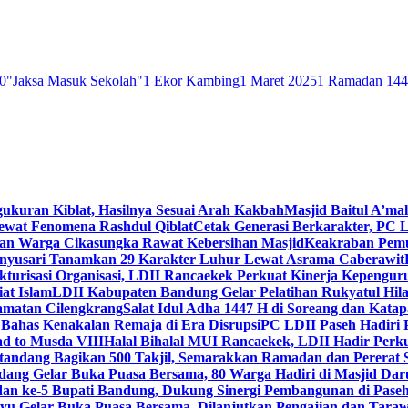
0
"Jaksa Masuk Sekolah"
1 Ekor Kambing
1 Maret 2025
1 Ramadan 14
gukuran Kiblat, Hasilnya Sesuai Arah Kakbah
Masjid Baitul A’mal
Lewat Fenomena Rashdul Qiblat
Cetak Generasi Berkarakter, PC L
dan Warga Cikasungka Rawat Kebersihan Masjid
Keakraban Pemu
anyusari Tanamkan 29 Karakter Luhur Lewat Asrama Caberawit
ukturisasi Organisasi, LDII Rancaekek Perkuat Kinerja Kepengur
at Islam
LDII Kabupaten Bandung Gelar Pelatihan Rukyatul Hila
amatan Cilengkrang
Salat Idul Adha 1447 H di Soreang dan Kat
Bahas Kenakalan Remaja di Era Disrupsi
PC LDII Paseh Hadiri 
d to Musda VIII
Halal Bihalal MUI Rancaekek, LDII Hadir Perk
andang Bagikan 500 Takjil, Semarakkan Ramadan dan Pererat 
ang Gelar Buka Puasa Bersama, 80 Warga Hadiri di Masjid Dar
dan ke-5 Bupati Bandung, Dukung Sinergi Pembangunan di Pase
 Gelar Buka Puasa Bersama, Dilanjutkan Pengajian dan Taraw