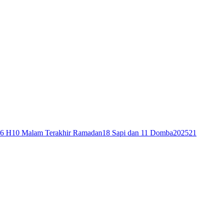
46 H
10 Malam Terakhir Ramadan
18 Sapi dan 11 Domba
2025
21