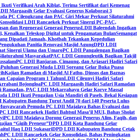
 Ikuti Verifikasi Arah Kiblat, Terima Sertifikat dari Kemenag
DII Margaasih Gelar Evaluasi Generus Kolaborasi 3
da PC Cilengkrang dan PAC Giri Mekar Perkuat Silaturahmi
Konsolidasi LDII Rancaekek Perkuat Sinergi PC-PAC,
usan dan Regenerasi Generasi Penerus
LDII Baleendah Ingatkan
l, Kenalkan Teleskop Digital untuk Pengamatan Bulan
Semangat
apang Dipadati Jamaah, Khotbah Tekankan Kepedulian
Pengukuhan Panitia Renovasi Masjid Agung
DPD LDII
uat Sinergi Ulama dan Umaro
PC LDII Pangalengan Bagikan
Silaturahmi Masyarakat
PAC LDII Gunungleutik Bagikan Takjil
ussalam
PC LDII Banjaran, Cimaung, dan Arjasari Hadiri Safari
h
Puluhan Generasi Muda LDII Soreang Gelar Buka Puasa
ih
Kajian Ramadan di Masjid Al Fathu, Dinsos dan Baznas
kan Capaian Program 1 Tahun
LDII Cileunyi Hadiri Safari
Arrabani Bojongloa
PC LDII Margaasih Hadiri Safari Ramadan
i Ramadan, PAC LDII Mekarrahayu Gelar Korve Massal
da LDII Ikuti Pengajian Usia Mandiri di Paseh, Bekal Kesiapan
 Kabupaten Bandung Turut Andil 70 dari 140 Peserta Lulus
Musyawarah Pemuda PC LDII Majalaya Bahas Evaluasi dan
PC LDII Rancaekek Hadiri Bahtsul Masa’il MUI, Bahas Sholat
yi
PC LDII Majalaya Dorong Generasi Penerus Alim, Faqih, dan
ajian “Gigih Preneur”
DPD LDII Kota Bandung Gelar
aitul Haq LDII Sukasari
DPD LDII Kabupaten Bandung Cetak
ah
PC LDII Rancaekek Gelar Konsolidasi, Bahas Peningkatan